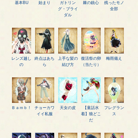
基本BU
始まり
ガトリン
棘の銃心
残ったモノ
グ・ブライ
全部
ダル
レンズ越し
終点はあち
上手な髪の
復活祭の卵
梅雨備え
の
ら
結び方
（当たり）
Ｂａｍｂ！
チョーカワ
天女の皮
【童話水
フレグラン
イイ私服
着】狼どこ
ス
だ