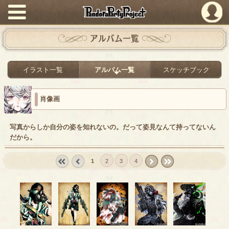
PandoraPartyProject
アルバム一覧
イラスト一覧
アルバム一覧
スケッチブック
肖像画
写真からしか自分の姿を知れないの。だって姿見なんて持ってないん
だから。
1
2
3
4
« first
‹
next ›
last »
prev