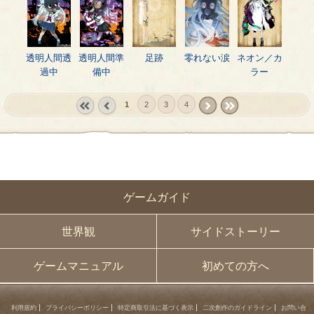
透明人間透
透明人間準
足跡
零れない涙
ネオン／カ
過中
備中
ラー
1
2
3
4
« first
‹
next ›
last »
prev
ゲームガイド
世界観
サイドストーリー
ゲームマニュアル
初めての方へ
利用規約
プライバシーポリシー
特定商取引法に基づく表示
二次創作のガイドライン
お問い合