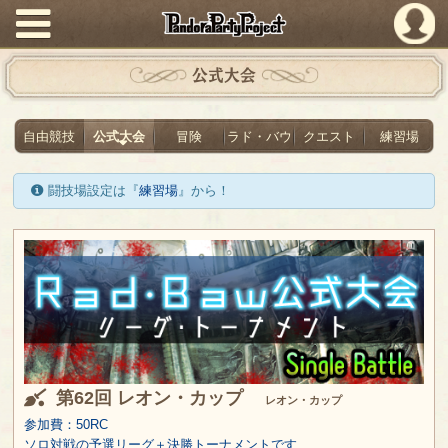
PandoraPartyProject
公式大会
自由競技
公式大会
冒険
ラド・バウ
クエスト
練習場
闘技場設定は『
練習場
』から！
第62回 レオン・カップ
レオン・カップ
参加費：50RC
ソロ対戦の予選リーグ＋決勝トーナメントです