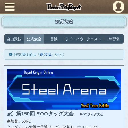
PandoraPartyProject
公式大会
自由競技
公式大会
冒険
ラド・バウ
クエスト
練習場
闘技場設定は『
練習場
』から！
第150回 ROOタッグ大会
ROOタッグ大会
参加費：50RC
タッグチーム対戦の予選リーグ＋決勝トーナメントです