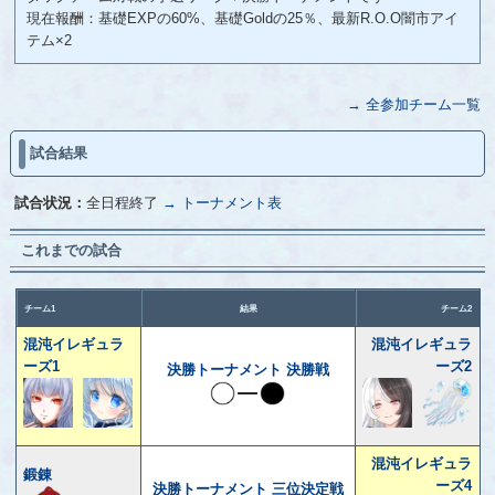
現在報酬：基礎EXPの60%、基礎Goldの25％、最新R.O.O闇市アイ
テム×2
→ 全参加チーム一覧
試合結果
試合状況：
全日程終了
→ トーナメント表
これまでの試合
チーム1
結果
チーム2
混沌イレギュラ
混沌イレギュラ
ーズ1
ーズ2
決勝トーナメント 決勝戦
混沌イレギュラ
鍛錬
ーズ4
決勝トーナメント 三位決定戦