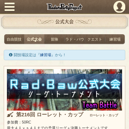
PandoraPartyProject
公式大会
自由競技
公式大会
冒険
ラド・バウ
クエスト
練習場
闘技場設定は『
練習場
』から！
第216回 ローレット・カップ
ローレット・カップ
参加費：50RC
最大４人ｖｓ４人までの予選リーグ＋決勝トーナメントです