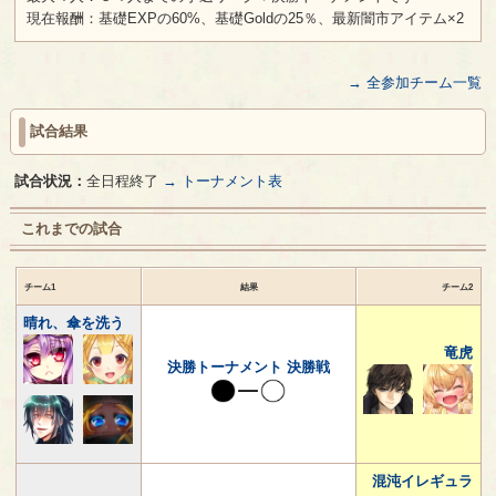
現在報酬：基礎EXPの60%、基礎Goldの25％、最新闇市アイテム×2
→ 全参加チーム一覧
試合結果
試合状況：
全日程終了
→ トーナメント表
これまでの試合
チーム1
結果
チーム2
晴れ、傘を洗う
竜虎
決勝トーナメント 決勝戦
混沌イレギュラ