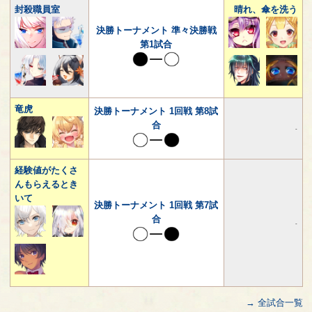
封殺職員室
晴れ、傘を洗う
決勝トーナメント 準々決勝戦
第1試合
竜虎
決勝トーナメント 1回戦 第8試
合
-
経験値がたくさ
んもらえるとき
いて
決勝トーナメント 1回戦 第7試
合
-
→ 全試合一覧