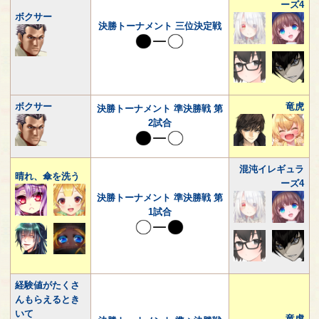
ーズ4
ボクサー
決勝トーナメント 三位決定戦
ボクサー
竜虎
決勝トーナメント 準決勝戦 第
2試合
混沌イレギュラ
晴れ、傘を洗う
ーズ4
決勝トーナメント 準決勝戦 第
1試合
経験値がたくさ
んもらえるとき
いて
竜虎