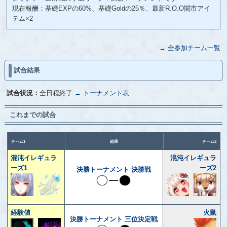
現在報酬：基礎EXPの60%、基礎Goldの25％、最新R.O.O闇市アイ
テム×2
→ 全参加チーム一覧
試合結果
試合状況：
全日程終了
→ トーナメント表
これまでの試合
チーム1
結果
チーム2
混沌イレギュラ
混沌イレギュラ
ーズ1
ーズ2
決勝トーナメント 決勝戦
経験値
火鼠
決勝トーナメント 三位決定戦