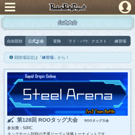
PandoraPartyProject
公式大会
自由競技
公式大会
冒険
ラド・バウ
クエスト
練習場
闘技場設定は『
練習場
』から！
第128回 ROOタッグ大会
ROOタッグ大会
参加費：50RC
タッグチーム対戦の予選リーグ＋決勝トーナメントです