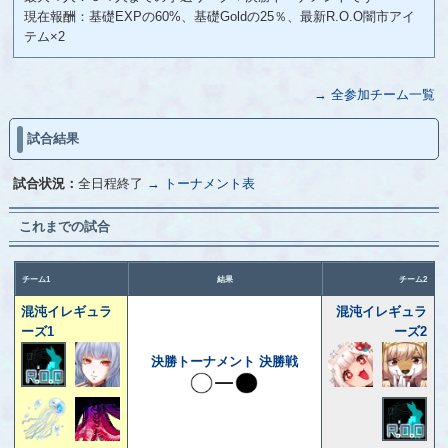
現在報酬：基礎EXPの60%、基礎Goldの25％、最新R.O.O闇市アイ
テム×2
→ 全参加チーム一覧
試合結果
試合状況：
全日程終了
→ トーナメント表
これまでの試合
チーム1
結果
チーム2
混沌イレギュラ
混沌イレギュラ
ーズ1
ーズ2
決勝トーナメント 決勝戦