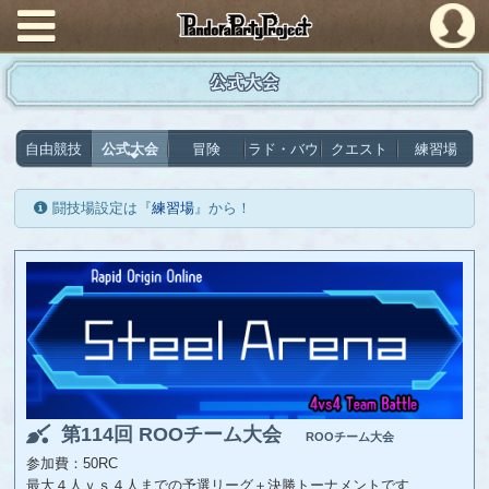
PandoraPartyProject
公式大会
自由競技
公式大会
冒険
ラド・バウ
クエスト
練習場
闘技場設定は『
練習場
』から！
第114回 ROOチーム大会
ROOチーム大会
参加費：50RC
最大４人ｖｓ４人までの予選リーグ＋決勝トーナメントです