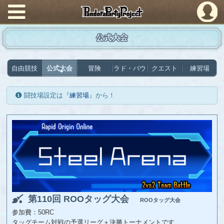
PandoraPartyProject
公式大会
自由競技
公式大会
冒険
ラド・バウ
クエスト
練習場
闘技場設定は『
練習場
』から！
第110回 ROOタッグ大会
ROOタッグ大会
参加費：50RC
タッグチーム対戦の予選リーグ＋決勝トーナメントです