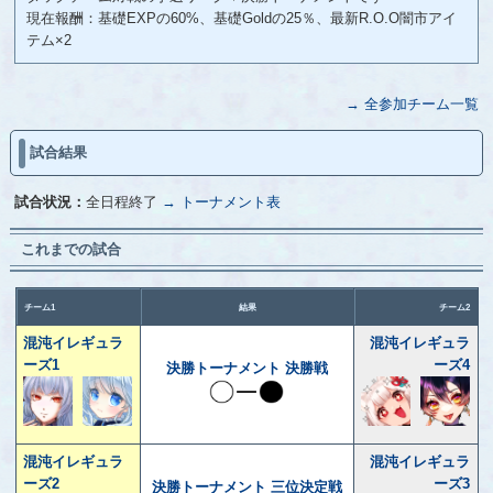
現在報酬：基礎EXPの60%、基礎Goldの25％、最新R.O.O闇市アイ
テム×2
→ 全参加チーム一覧
試合結果
試合状況：
全日程終了
→ トーナメント表
これまでの試合
チーム1
結果
チーム2
混沌イレギュラ
混沌イレギュラ
ーズ1
ーズ4
決勝トーナメント 決勝戦
混沌イレギュラ
混沌イレギュラ
ーズ2
ーズ3
決勝トーナメント 三位決定戦