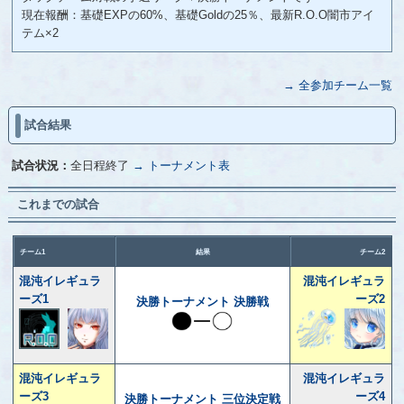
現在報酬：基礎EXPの60%、基礎Goldの25％、最新R.O.O闇市アイ
テム×2
→ 全参加チーム一覧
試合結果
試合状況：
全日程終了
→ トーナメント表
これまでの試合
チーム1
結果
チーム2
混沌イレギュラ
混沌イレギュラ
ーズ1
ーズ2
決勝トーナメント 決勝戦
混沌イレギュラ
混沌イレギュラ
ーズ3
ーズ4
決勝トーナメント 三位決定戦