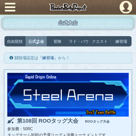
PandoraPartyProject
公式大会
自由競技
公式大会
冒険
ラド・バウ
クエスト
練習場
闘技場設定は『
練習場
』から！
第108回 ROOタッグ大会
ROOタッグ大会
参加費：50RC
タッグチーム対戦の予選リーグ＋決勝トーナメントです