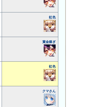
虹色
賞金稼ぎ
虹色
クマさん