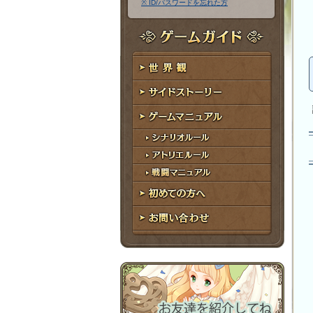
※ ID/パスワードを忘れた方
ア
ワ
ド
ー
レ
ド
ゲームガイド
ス
世界観
サイドストーリー
ゲームマニュアル
シナリオルール
アトリエルール
戦闘マニュアル
初めての方へ
お問い合わせ