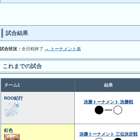
試合結果
試合状況：
全日程終了
→ トーナメント表
これまでの試合
チーム1
結果
ROO紀行
決勝トーナメント 決勝戦
虹色
決勝トーナメント 三位決定戦