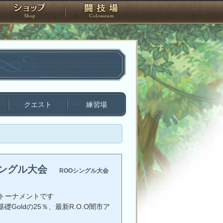
スタジオ
ショップ
闘技場
クエスト
練習場
シングル大会
ROOシングル大会
トーナメントです
礎Goldの25％、最新R.O.O闇市ア