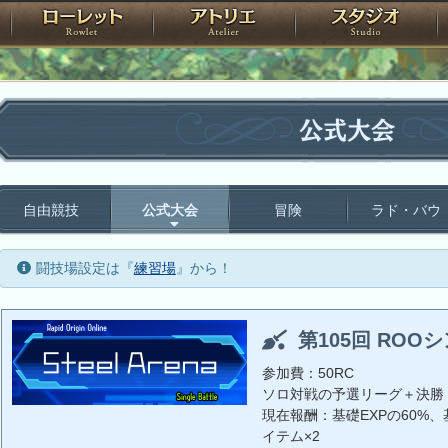
神殿
ローレット
アトリエ
raPartyProject
公式大会
自由競技
公式大会
冒険
ラド・バウ
闘技場設定は『
練習場
』から！
第105回 ROO
参加費：50RC
ソロ対戦の予選リーグ＋決勝
現在報酬：基礎EXPの60%、基
イテム×2