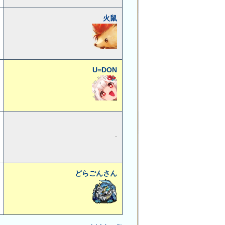
火鼠
U=DON
-
どらごんさん