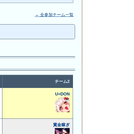
→ 全参加チーム一覧
チーム2
U=DON
賞金稼ぎ