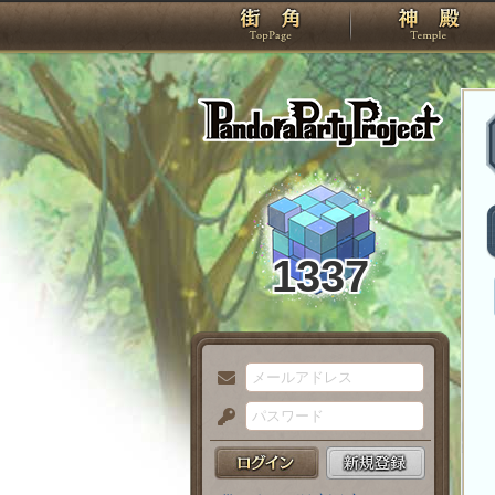
TOP
Pando
1337
メ
ー
パ
ル
ス