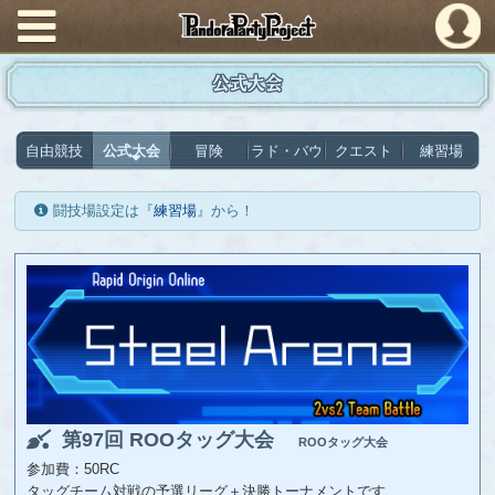
PandoraPartyProject
公式大会
自由競技
公式大会
冒険
ラド・バウ
クエスト
練習場
闘技場設定は『
練習場
』から！
第97回 ROOタッグ大会
ROOタッグ大会
参加費：50RC
タッグチーム対戦の予選リーグ＋決勝トーナメントです