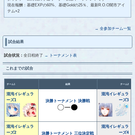
現在報酬：基礎EXPの60%、基礎Goldの25％、最新R.O.O闇市アイ
テム×2
→ 全参加チーム一覧
試合結果
試合状況：
全日程終了
→ トーナメント表
これまでの試合
チーム1
結果
チーム2
混沌イレギュラ
混沌イレギュラ
ーズ1
ーズ3
決勝トーナメント 決勝戦
混沌イレギュラ
混沌イレギュラ
ーズ2
ーズ4
決勝トーナメント 三位決定戦