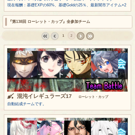
現在報酬：基礎EXPの60%、基礎Goldの25％、最新闇市アイテム×2
『第138回 ローレット・カップ』全参加チーム
1
2
« first
‹
next ›
last »
prev
混沌イレギュラーズ17
ローレット・カップ
自動結成チームです。