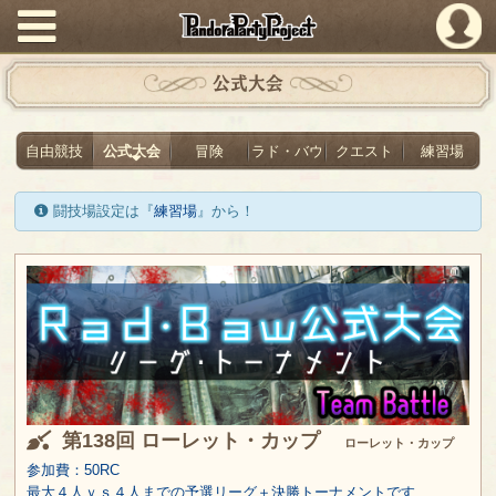
PandoraPartyProject
公式大会
自由競技
公式大会
冒険
ラド・バウ
クエスト
練習場
闘技場設定は『
練習場
』から！
第138回 ローレット・カップ
ローレット・カップ
参加費：50RC
最大４人ｖｓ４人までの予選リーグ＋決勝トーナメントです