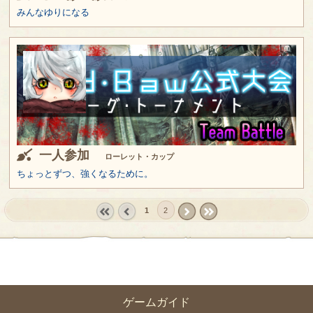
みんなゆりになる
一人参加
ローレット・カップ
ちょっとずつ、強くなるために。
1
2
« first
‹
next ›
last »
prev
ゲームガイド