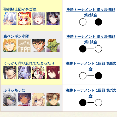
聖剣騎士団イチゴ味
決勝トーナメント 準々決勝戦
第2試合
森ペンギン小隊
決勝トーナメント 準々決勝戦
第1試合
うっかり作り忘れてたまったり
決勝トーナメント 1回戦 第8試
合
ふりぃちぃむ
決勝トーナメント 1回戦 第7試
合