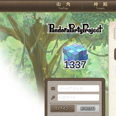
TOP
Pando
1337
メ
ー
パ
ル
ス