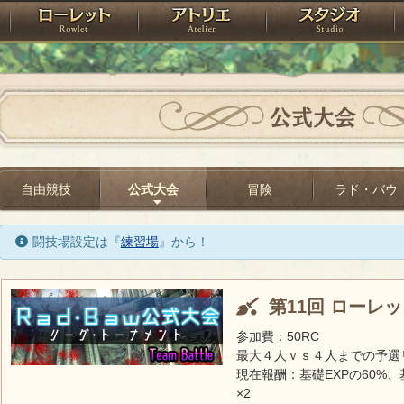
神殿
ローレット
アトリエ
raPartyProject
公式大会
自由競技
公式大会
冒険
ラド・バウ
闘技場設定は『
練習場
』から！
第11回 ローレ
参加費：50RC
最大４人ｖｓ４人までの予選
現在報酬：基礎EXPの60%、
×2