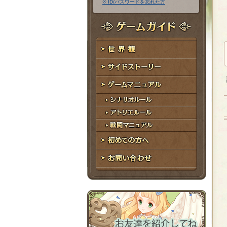
※ ID/パスワードを忘れた方
ア
ワ
ド
ー
レ
ド
ゲームガイド
ス
世界観
サイドストーリー
ゲームマニュアル
シナリオルール
アトリエルール
戦闘マニュアル
初めての方へ
お問い合わせ