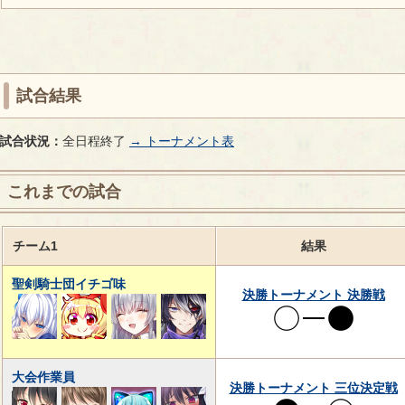
試合結果
試合状況：
全日程終了
→ トーナメント表
これまでの試合
チーム1
結果
聖剣騎士団イチゴ味
決勝トーナメント 決勝戦
大会作業員
決勝トーナメント 三位決定戦