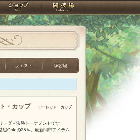
スタジオ
ショップ
闘技場
クエスト
練習場
ット・カップ
ローレット・カップ
リーグ＋決勝トーナメントです
基礎Goldの25％、最新闇市アイテム