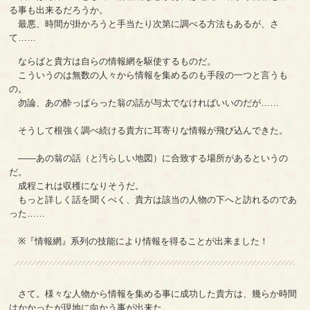
る事も出来るだろうか。
最悪、時間が掛かろうと手当たり次第に調べる方法もあるが、さ
て……
ならばと貴方は自らの情報網を駆使するものだ。
こういうのは無数の人々から情報を集めるのも手段の一つと言うも
の。
勿論、あの酔っぱらった翁の話が与太でなければいいのだが……
そうして根強く調べ続ける貴方に耳寄りな情報が飛び込んできた。
――あの翁の話（と汚らしい地図）に合致する場所があるというの
だ。
成程これは収穫になりそうだ。
もっと詳しく話を聞くべく、貴方は該当の人物の下へと訪れるのであ
った……
※『情報網』系列の技能により情報を得ることが出来ました！
さて。様々な人物から情報を集める事に成功した貴方は、幾らか時間
はかかったが現地に向かう事が出来た。