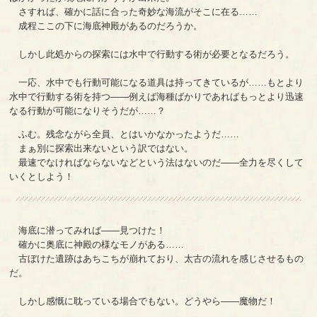
さすれば、確かに話に合った奇妙な海流がそこに在る……
成程ここの下に海底神殿があるのだろうか。
しかし此処からの探索には水中で行動する術が必要となるだろう。
一応、水中でも行動可能になる道具は持ってきているが……もとより
水中で行動する術を持つ――例えば海種ばかりであればもっとより迅速
なる行動が可能になりそうだが……？
ふむ。残念ながら全員、とはいかなかったようだ……
まぁ別に探索出来ないという訳ではない。
最速でなければならないなどという法はないのだ――全力を尽くして
いくとしよう！
海底に潜ってみれば――見つけた！
確かに奥底に神殿の様なモノがある……
古ぼけた遺跡はあちこちが崩れており、太古の流れを感じさせるもの
だ。
しかし感慨に耽っている場合でもない。どうやら――魔物だ！