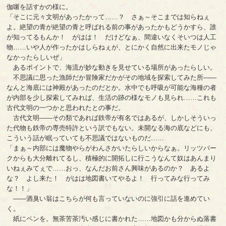
伽噺を話すかの様に。
「そこに元々文明があったかって……？ さぁ～そこまでは知らねぇ
よ。絶望の青が絶望の青と呼ばれる前の事があったかもどうかすら、誰
が知ってるもんか！ がはは！ だけどなぁ、間違いなくそいつは人工
物……いや人が作ったかはしらねぇが、とにかく自然に出来たモノじゃ
なかったらしいぜ」
あるポイントで、海流が妙な動きを見せている場所があったらしい。
不思議に思った漁師だか冒険家だかがその地域を探索してみた所――
なんと海底には神殿があったのだとか。水中でも呼吸が可能な海種の者
が内部を少し探索してみれば、生活の跡の様なモノも見られ……これも
古代文明の一つかと思われたとの事だ。
古代文明――その類であれば鉄帝が有名ではあるが、しかしそういっ
た代物も鉄帝の専売特許という訳でもない。未開なる海の底などにも、
こういう話が眠っていても不思議ではないものだ……
「まぁ～内部には魔物やらがわんさかいたらしいからなぁ。リッツパー
クからも大分離れてるし、積極的に開拓しに行こうなんて奴はあんまり
いねぇみてぇで……おっ、なんだお前さん興味があるのか？ あるよ
な？ よし来た！ がはは地図書いてやるよ！ 行ってみな行ってみ
な！！」
――酒臭い翁はこちらが何も言っていないのに強引に話を進めてい
く。
紙にペンを。無茶苦茶汚い感じに書かれた……地図かも分からぬ落書