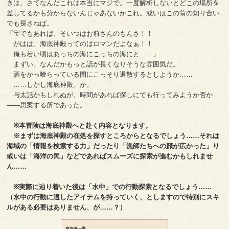
きは、さてなんだこれは本当にマジで。一度解析しないとどこの場所を
差してるかも分からないんじゃあないかこれ。或いはこの翁の知り合い
でも探さねば。
「宝でもあれば、そいつはお前さんのもんさ！！
がはは、海底神殿ってのはロマンだよなぁ！！
俺も若い頃はあっちの海にこっちの海にと……」
まずい。なんだかもっと話が長くなりそうな雰囲気だ。
酒をかっ喰らっている間にこっそり退散するとしようか……
……しかし海底神殿、か。
与太話かもしれぬが。時間があれば探しにでも行ってみようか否か
――思案する所であった。
※本冒険は海底神殿へと赴く内容となります。
※まずは海底神殿の在処を探すところからとなるでしょう……それは
海域の「情報を検索する力」だったり「漁師たちへの顔が広かった」り
或いは「海洋の民」などであればスムーズに探索が進むかもしれませ
ん……
※実際に辿り着いた後は「水中」での行動探索となるでしょう……
（水中の行動に適したアイテムを持っていく、としますので特別にスキ
ルがある必要はありません、が……？）
参加者一覧