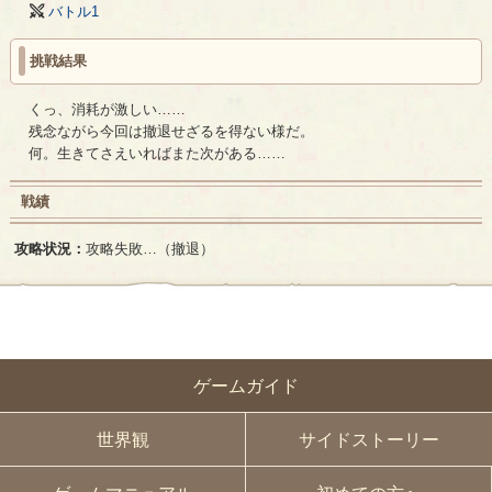
バトル1
挑戦結果
くっ、消耗が激しい……
残念ながら今回は撤退せざるを得ない様だ。
何。生きてさえいればまた次がある……
戦績
攻略状況：
攻略失敗…（撤退）
ゲームガイド
世界観
サイドストーリー