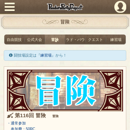
PandoraPartyProject
冒険
自由競技
公式大会
冒険
ラド・バウ
クエスト
練習場
闘技場設定は『
練習場
』から！
第116回 冒険
冒険
・通常参加
参加費：50RC