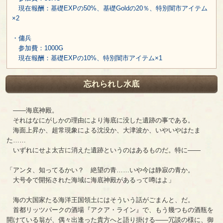
現在報酬：基礎EXPの50%、基礎Goldの20％、特別闇市アイテム
×2
・傭兵
参加費：1000G
現在報酬：基礎EXPの10%、特別闇市アイテム×1
忘れられし水底
――海底神殿。
それはなにがしかの理由により海底に没した遺跡の事である。
海面上昇か、超常現象による沈没か、大津波か、いやいやはたま
た……
いずれにせよ太古に消えた遺跡というのはあるものだ。特に――
「アンタ、知ってるかい？ 絶望の青……いや今は静寂の青か。
大号令で開拓された海域に海底神殿があるって噂はよ」
海の大国家たる海洋王国領土にはそういう話がごまんと、だ。
首都リッツパークの酒場『アクア・ライン』で、もう幾つもの酒瓶を
開けている翁が、偶々出逢った貴方へと語り掛ける――冗談の様に、御