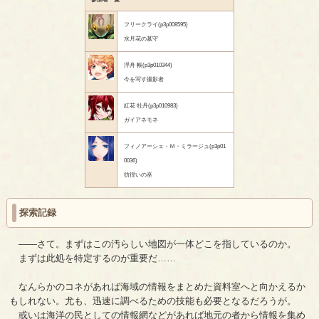
フリークライ(p3p008595)
水月花の墓守
浮舟 帳(p3p010344)
今を写す撮影者
紅花 牡丹(p3p010983)
ガイアネモネ
フィノアーシェ・Ｍ・ミラージュ(p3p01
0036)
彷徨いの巫
探索記録
――さて。まずはこの汚らしい地図が一体どこを指しているのか。
まずは此処を特定するのが重要だ……
なんらかのコネがあれば海域の情報をまとめた資料室へと向かえるか
もしれない。尤も、迅速に調べるための技能も必要となるだろうが。
或いは海洋の民としての情報網などがあれば地元の者から情報を集め