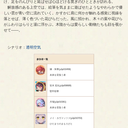
け、足をのんびりと延ばせば心ほどける寛ぎのひとときが訪れる。
解放感のある上空では、絵筆を気ままに遊ばせたようなやわらかで優
しい雲が青い空に流れていく。かすかに肩に何かが触れる感覚に視線を
落とせば、薄く色づいた花びらだった。風に招かれ、木々の葉や花びら
がふわりはらりと湯に浮かぶ。木陰からは愛らしい動物たちも顔を覗か
せて――。
シナリオ：
透明空気
参加者一覧
煉・朱華(p3p010458)
未来を背負う者
笹木 花丸(p3p008689)
堅牢彩華
月瑠(p3p010361)
未来を背負う者
メイ・カヴァッツァ(p3p010703)
ひだまりのまもりびと