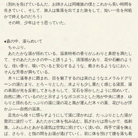
（別れを告げているんだ。お姉さんは同種族の僕とこれから長い時間を
生きていく。そして、旅人は集落を出てまた旅をして、短い一生を何処
かで終えるのだろう）
その時、少年はそう思っていた。
●森の中、湯らめいて
ちゃぷり。
あたたかな湯が揺れている。温泉特有の香りがふわりと鼻腔を満たし
て、そのあたたかさの中へと誘うよう。清潔感があり、花や石鹸のよう
な、佳い香り。嗅いでいると安心するような、癒されるようなにおい。
そんな芳香が満ちている。
木々に遠巻きに囲まれ、目を魅了するのは泉のようなエメラルドグリ
ーンの湯たまり。とろ～りとした、水よりも少し重たく感じる湯質。湯
の表面が光を反射してきらきらして、宝石を溶かしたように煌めいて。
自然に湧いているのだと示すようなボコボコとした泡が中央に湧き、ゆ
らりと揺れるたっぷりの湯に湯の花と風が運んだ木々の葉、花びらが浮
かぶ――自然の温泉。
足先から徐々に慣らすようにして湯に浸かれば、たっぷりとした湯が
贅沢に波打って、あたたかに体を包み込む。肌ざわりは滑らかで、低刺
激。ふわふわとあがる湯気は空気に溶けていく淡い白。両手で湯を掬え
ば、さらり、と指の間をお湯が逃げていく。岩に体を預けて腰を落ち着