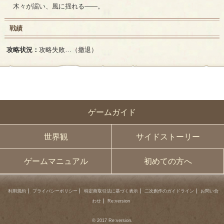
木々が謡い、風に揺れる――。
戦績
攻略状況：
攻略失敗…（撤退）
ゲームガイド
世界観
サイドストーリー
ゲームマニュアル
初めての方へ
利用規約
プライバシーポリシー
特定商取引法に基づく表示
二次創作のガイドライン
お問い合
わせ
Re:version
© 2017 Re:version.