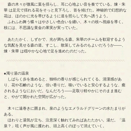
森の木々が微風に葉を揺らし、耳に心地よい音を奏でている。煉・朱
華 は足元で揺れる花をそっと見下ろし、首を傾げた。神秘的で幻想的な
花は、ほのかに光を帯びるように道を照らして先へ誘うよう。
ふわふわ舞う蝶々はやさしい色合いを纏い、木々の枝へ視線を導く。
枝には、不思議な黄金の果実が実っていた。
あたたかく、しずかで、光が満ちる森。朱華のチームを歓迎するよう
な気配を見せる森の道。すこし、散策してみるのもよいだろうか――、
煉・朱華 は穏やかな心地で足を進めたのだった。
●濁り湯の温泉
しばらく歩を進めると、独特の香りが感じられてくる。清潔感があ
り、花や石鹸のような、佳い香りだ。嗅いでいると安心するような、癒
されるようなにおいだ。なんだろう――足取り軽やかにそのまま進む
と、やがて開かれた空間が広がった。
木々に遠巻きに囲まれ、泉のようなエメラルドグリーンの水たまりが
ある。
ほわりと湯気が立ち、注意深く触れてみればあたたかい。湯だ。「温
泉？」呟く声が風に攫われ、頭上高くのぼって消えていく。