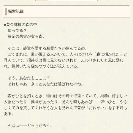
探索記録
●黄金林檎の森の中
知ってる？
黄金の果実が実る森。
そこは、静謐を愛する精霊たちが住んでるの。
ごくまれに、道が視える人がいて、人々はそれを「森に招かれた」と
呼んでいて。招待状は目に見えないけれど、ふわりさわりと風に誘わ
れ、気付いたら森のつづく道が視えている。
そう、あなたもここに？
それじゃあ、きっとあなたは選ばれたのね。
森がひとを招くとき、理由はその時々で違っていて、純粋に好ましい
人物だったり、興味があったり、そんな時もあれば――強いひと、やさ
しくて力を貸してくれそうな人を見込んで森が「おねがい」をする時も
ある。
今回は――どっちだろう。