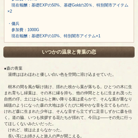
現在報酬：基礎EXPの50%、基礎Goldの20％、特別闇市アイテム
×2
・傭兵
参加費：1000G
現在報酬：基礎EXPの10%、特別闇市アイテム×1
いつかの温泉と青葉の恋
●森の青葉
湯煙はほわほわと優しい白い色を空間に溶け込ませていた。
樹木の間を風が駆け抜け、揺れた枝から葉が落ちる。ひとつの木に生
まれ育ちし緑葉は、その木に縁を持ち、他の仲間とともに生まれ茂った
自然の仔。土にはらはらと舞い降りる葉は柔らかで、そんな葉が重なり
絨毯のようになった森の大地は歩くたびに軽やかな音を立てるものだ。
けれど森に生まれた少年は、そんな音すら立てずに足音しずかに森を往
く。道の脇、いつも挨拶する花たちが揺れて、今日は――その先に行っ
てほしくないみたいだった。
けれど、彼は止まらなかった。
長い耳にお姉さんと旅人の声が聞こえる。