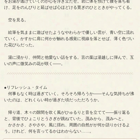
をお湯が逃げていくのが心を浮き立たせ。岩に体を預けて腰を落ち着
け、足をのんびりと延ばせば心ほどける寛ぎのひとときがやってくる。
空を見る。
絵筆を気ままに遊ばせたようなやわらかで優しい雲が、青い空に流れ
ていく。かすかに肩に何かが触れる感覚に視線を落とせば、薄く色づい
た花びらだった。
湯に浸かり、仲間と他愛ない話をする。言の葉は湯越しに弾んで、互
いの声に微笑みの花が咲く――。
●リフレッシュ・タイム
何事もなく時は過ぎていく。そろそろ帰ろうか――そんな気持ちが沸
いたのは、どれくらい時が過ぎた頃だっただろうか。
帰り道、木々の隙間を吹く風がひゅるりと音を立てて――振り返る
と、背後でひょこりとうさぎが跳ねていた。茂みから、茂みへと。
かさかさ、さやさや。風に揺れ、周囲の自然がが何か語りかけるよ
う。けれど、何を言ってるかはわからない……。