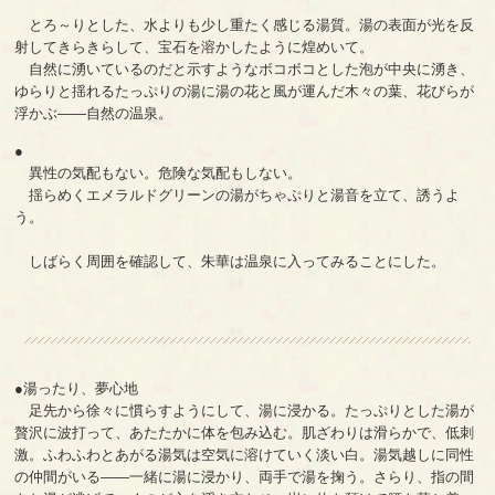
とろ～りとした、水よりも少し重たく感じる湯質。湯の表面が光を反
射してきらきらして、宝石を溶かしたように煌めいて。
自然に湧いているのだと示すようなボコボコとした泡が中央に湧き、
ゆらりと揺れるたっぷりの湯に湯の花と風が運んだ木々の葉、花びらが
浮かぶ――自然の温泉。
●
異性の気配もない。危険な気配もしない。
揺らめくエメラルドグリーンの湯がちゃぷりと湯音を立て、誘うよ
う。
しばらく周囲を確認して、朱華は温泉に入ってみることにした。
●湯ったり、夢心地
足先から徐々に慣らすようにして、湯に浸かる。たっぷりとした湯が
贅沢に波打って、あたたかに体を包み込む。肌ざわりは滑らかで、低刺
激。ふわふわとあがる湯気は空気に溶けていく淡い白。湯気越しに同性
の仲間がいる――一緒に湯に浸かり、両手で湯を掬う。さらり、指の間