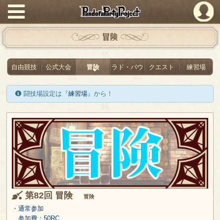
PandoraPartyProject
冒険
自由競技
公式大会
冒険
ラド・バウ
クエスト
練習場
闘技場設定は『
練習場
』から！
第82回 冒険
冒険
・通常参加
参加費：50RC