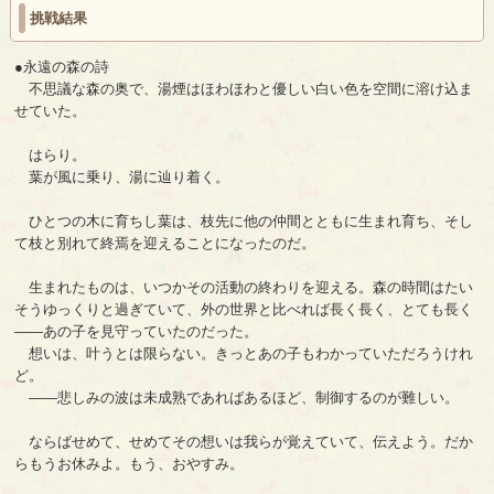
挑戦結果
●永遠の森の詩
不思議な森の奥で、湯煙はほわほわと優しい白い色を空間に溶け込ま
せていた。
はらり。
葉が風に乗り、湯に辿り着く。
ひとつの木に育ちし葉は、枝先に他の仲間とともに生まれ育ち、そし
て枝と別れて終焉を迎えることになったのだ。
生まれたものは、いつかその活動の終わりを迎える。森の時間はたい
そうゆっくりと過ぎていて、外の世界と比べれば長く長く、とても長く
――あの子を見守っていたのだった。
想いは、叶うとは限らない。きっとあの子もわかっていただろうけれ
ど。
――悲しみの波は未成熟であればあるほど、制御するのが難しい。
ならばせめて、せめてその想いは我らが覚えていて、伝えよう。だか
らもうお休みよ。もう、おやすみ。