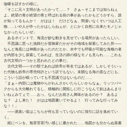
伽噺を話すかの様に。
「そこに元々文明があったかって……？ さぁ～そこまでは知らねぇ
よ。絶望の青が絶望の青と呼ばれる前の事があったかもどうかすら、誰
が知ってるもんか！ がはは！ だけどなぁ、間違いなくそいつは人工
物……いや人が作ったかはしらねぇが、とにかく自然に出来たモノじゃ
なかったらしいぜ」
あるポイントで、海流が妙な動きを見せている場所があったらしい。
不思議に思った漁師だか冒険家だかがその地域を探索してみた所――
なんと海底には神殿があったのだとか。水中でも呼吸が可能な海種の者
が内部を少し探索してみれば、生活の跡の様なモノも見られ……これも
古代文明の一つかと思われたとの事だ。
古代文明――その類であれば鉄帝が有名ではあるが、しかしそういっ
た代物も鉄帝の専売特許という訳でもない。未開なる海の底などにも、
こういう話が眠っていても不思議ではないものだ……
「まぁ～内部には魔物やらがわんさかいたらしいからなぁ。リッツパー
クからも大分離れてるし、積極的に開拓しに行こうなんて奴はあんまり
いねぇみてぇで……おっ、なんだお前さん興味があるのか？ あるよ
な？ よし来た！ がはは地図書いてやるよ！ 行ってみな行ってみ
な！！」
――酒臭い翁はこちらが何も言っていないのに強引に話を進めてい
く。
紙にペンを。無茶苦茶汚い感じに書かれた……地図かも分からぬ落書