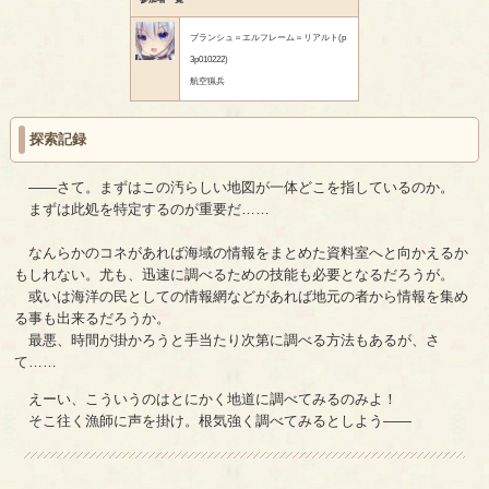
ブランシュ＝エルフレーム＝リアルト(p
3p010222)
航空猟兵
探索記録
――さて。まずはこの汚らしい地図が一体どこを指しているのか。
まずは此処を特定するのが重要だ……
なんらかのコネがあれば海域の情報をまとめた資料室へと向かえるか
もしれない。尤も、迅速に調べるための技能も必要となるだろうが。
或いは海洋の民としての情報網などがあれば地元の者から情報を集め
る事も出来るだろうか。
最悪、時間が掛かろうと手当たり次第に調べる方法もあるが、さ
て……
えーい、こういうのはとにかく地道に調べてみるのみよ！
そこ往く漁師に声を掛け。根気強く調べてみるとしよう――