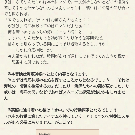
きは、さてなんだこれは本当にマジで。一度解析しないとどこの場所を
差してるかも分からないんじゃあないかこれ。或いはこの翁の知り合い
でも探さねば。
「宝でもあれば、そいつはお前さんのもんさ！！
がはは、海底神殿ってのはロマンだよなぁ！！
俺も若い頃はあっちの海にこっちの海にと……」
まずい。なんだかもっと話が長くなりそうな雰囲気だ。
酒をかっ喰らっている間にこっそり退散するとしようか……
……しかし海底神殿、か。
与太話かもしれぬが。時間があれば探しにでも行ってみようか否か
――思案する所であった。
※本冒険は海底神殿へと赴く内容となります。
※まずは海底神殿の在処を探すところからとなるでしょう……それは
海域の「情報を検索する力」だったり「漁師たちへの顔が広かった」り
或いは「海洋の民」などであればスムーズに探索が進むかもしれませ
ん……
※実際に辿り着いた後は「水中」での行動探索となるでしょう……
（水中の行動に適したアイテムを持っていく、としますので特別にスキ
ルがある必要はありません、が……？）
参加者一覧