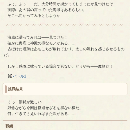
ふぅ。ふぅ……だ、大分時間が掛かってしまったが見つけたぞ！
実際にあの翁の言っていた海域はあるらしい。
そこへ向かってみるとしようか――
海底に潜ってみれば――見つけた！
確かに奥底に神殿の様なモノがある……
古ぼけた遺跡はあちこちが崩れており、太古の流れを感じさせるもの
だ。
しかし感慨に耽っている場合でもない。どうやら――魔物だ！
バトル1
挑戦結果
くっ、消耗が激しい……
残念ながら今回は撤退せざるを得ない様だ。
何。生きてさえいればまた次がある……
戦績