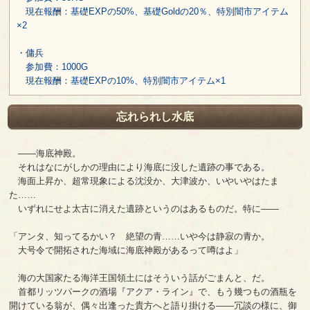
現在報酬：基礎EXPの50%、基礎Goldの20％、特別闇市アイテム
×2
・傭兵
参加費：1000G
現在報酬：基礎EXPの10%、特別闇市アイテム×1
忘れられし水底
――海底神殿。
それはなにがしかの理由により海底に没した遺跡の事である。
海面上昇か、超常現象による沈没か、大津波か、いやいやはたま
た……
いずれにせよ太古に消えた遺跡というのはあるものだ。特に――
「アンタ、知ってるかい？ 絶望の青……いや今は静寂の青か。
大号令で開拓された海域に海底神殿があるって噂はよ」
海の大国家たる海洋王国領土にはそういう話がごまんと、だ。
首都リッツパークの酒場『アクア・ライン』で、もう幾つもの酒瓶を
開けている翁が、偶々出逢った貴方へと語り掛ける――冗談の様に、御