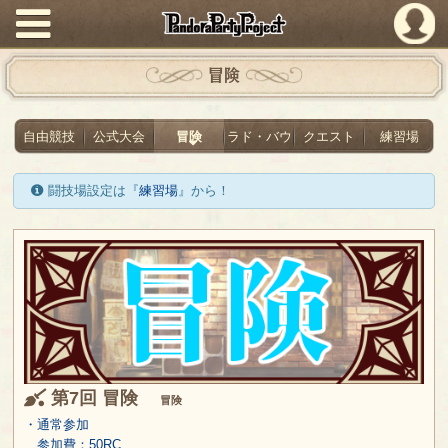
PandoraPartyProject
冒険
自由競技
公式大会
冒険
ラド・バウ
クエスト
練習場
闘技場設定は『
練習場
』から！
第7回 冒険
冒険
・通常参加
参加費：50RC