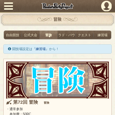
PandoraPartyProject
冒険
自由競技
公式大会
冒険
ラド・バウ
クエスト
練習場
闘技場設定は『
練習場
』から！
第72回 冒険
冒険
・通常参加
参加費：50RC