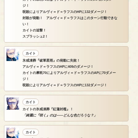
ジ！
呪殺によりアルヴィ＝ド＝ラフスのHPに132ダメージ！
封殺が発動！ アルヴィ＝ド＝ラフスはこのターン行動できな
い！
カイトの追撃！
スプラッシュ2！
カイト
氷戒凍葬『破軍星雨』の発動に失敗！
アルヴィ＝ド＝ラフスのHPに409のダメージ！
カイトの摩耗70によりアルヴィ＝ド＝ラフスのAPに70ダメー
ジ！
呪殺によりアルヴィ＝ド＝ラフスのHPに132ダメージ！
カイト
カイトの氷戒凍葬『紅蓮封檻』！
「綺麗に『咲く』のは――どんな色だろうな？」
カイト