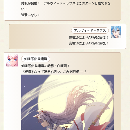
封殺が発動！ アルヴィ＝ド＝ラフスはこのターン行動できな
い！
追撃…なし！
アルヴィ＝ド＝ラフス
充填10によりAPが10回復！
充填10によりAPが10回復！
仙狸厄狩 汰磨羈
仙狸厄狩 汰磨羈の絶界・白旺圏！
「根源を以って限界を絶つ。これぞ絶界──！」