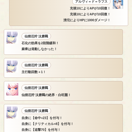
アルヴィ＝ド＝ラフス
充填10によりAPが10回復！
充填10によりAPが10回復！
滂沱によりHPに1000ダメージ！
仙狸厄狩 汰磨羈
石化の効果を2段階緩和！
麻痺は発動しなかった！
仙狸厄狩 汰磨羈
主行動回数＋1！
仙狸厄狩 汰磨羈
仙狸厄狩 汰磨羈の絶界・白旺圏！
仙狸厄狩 汰磨羈
自身に【命中+23】を付与！
自身に【クリティカル+8】を付与！
自身に【追撃70】を付与！