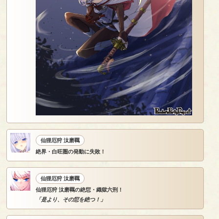
仙狸厄狩 汰磨羈
絶界・白旺圏の発動に失敗！
仙狸厄狩 汰磨羈
仙狸厄狩 汰磨羈の絶愆・織獄六刑！
「是より、その愆を絶つ！」