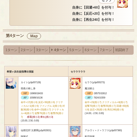
セララ
自身に【回避+60】を付与！
自身に【反応+20】を付与！
自身に【再生240】を付与！
第4ターン
Map
1ターン
2ターン
3ターン
4ターン
5ターン
6ターン
7ターン
戦闘終了
希望ヶ浜生徒指導出張版
セラララララ
カイト(p3p007128)
セララ(p3p000273)
雨夜の映し身
魔法騎士
HP
16969/18433
HP
28575/32812
AP
10089/16136
AP
7824/10359
命中+17(残り6) 反応+50(残り6) クリテ
命中+23(残り7) クリティカル+8(残り7)
ィカル+1(残り6) ファンブル-1(残り6) 封
追撃70(残り7) 復讐25(残り7) 回避+60(残
殺30(残り6) 命中+23(残り7) クリティカ
り8) 反応+20(残り8) 再生240(残り8)
ル+8(残り7) 追撃70(残り7) 復讐25(残り
(14.00, -2.50, 0.00)
7)
感電(残り2) 痺れ(残り3)
(15.00, 2.50, 0.00)
仙狸厄狩 汰磨羈(p3p002831)
アルヴィ＝ド＝ラフス(p3p007360)
陰陽式
航空指揮