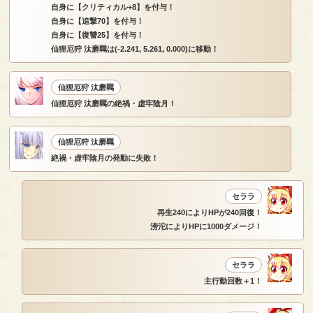
自身に【クリティカル+8】を付与！
自身に【追撃70】を付与！
自身に【復讐25】を付与！
仙狸厄狩 汰磨羈は(-2.241, 5.261, 0.000)に移動！
仙狸厄狩 汰磨羈
仙狸厄狩 汰磨羈の絶禍・虚牢陰月！
仙狸厄狩 汰磨羈
絶禍・虚牢陰月の発動に失敗！
セララ
再生240によりHPが240回復！
滂沱によりHPに1000ダメージ！
セララ
主行動回数＋1！