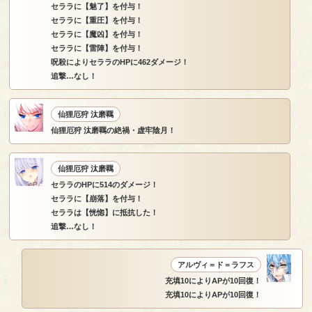
セララに【魅了】を付与！
セララに【重圧】を付与！
セララに【魔凶】を付与！
セララに【雷陣】を付与！
呪殺によりセララのHPに462ダメージ！
追撃…なし！
仙狸厄狩 汰磨羈
仙狸厄狩 汰磨羈の絶禍・虚牢陰月！
仙狸厄狩 汰磨羈
セララのHPに514のダメージ！
セララに【崩落】を付与！
セララは【恍惚】に抵抗した！
追撃…なし！
アルヴィ＝ド＝ラフス
充填10によりAPが10回復！
充填10によりAPが10回復！