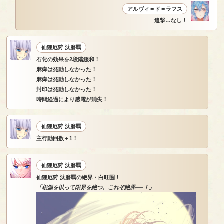
アルヴィ＝ド＝ラフス
追撃…なし！
仙狸厄狩 汰磨羈
石化の効果を2段階緩和！
麻痺は発動しなかった！
麻痺は発動しなかった！
封印は発動しなかった！
時間経過により感電が消失！
仙狸厄狩 汰磨羈
主行動回数＋1！
仙狸厄狩 汰磨羈
仙狸厄狩 汰磨羈の絶界・白旺圏！
「根源を以って限界を絶つ。これぞ絶界──！」