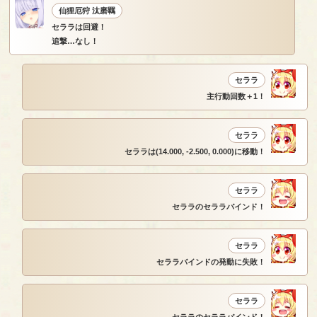
仙狸厄狩 汰磨羈
セララは回避！
追撃…なし！
セララ
主行動回数＋1！
セララ
セララは(14.000, -2.500, 0.000)に移動！
セララ
セララのセララバインド！
セララ
セララバインドの発動に失敗！
セララ