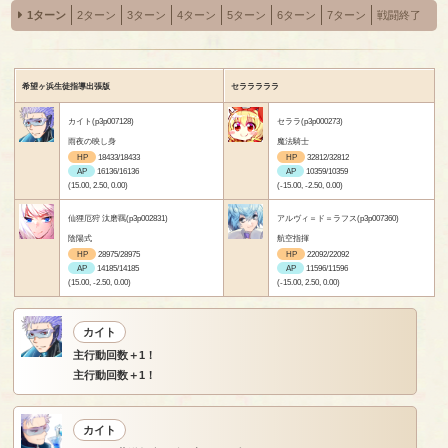
1ターン
2ターン
3ターン
4ターン
5ターン
6ターン
7ターン
戦闘終了
希望ヶ浜生徒指導出張版
セラララララ
カイト(p3p007128)
セララ(p3p000273)
雨夜の映し身
魔法騎士
HP
18433/18433
HP
32812/32812
AP
16136/16136
AP
10359/10359
(15.00, 2.50, 0.00)
(-15.00, -2.50, 0.00)
仙狸厄狩 汰磨羈(p3p002831)
アルヴィ＝ド＝ラフス(p3p007360)
陰陽式
航空指揮
HP
28975/28975
HP
22092/22092
AP
14185/14185
AP
11596/11596
(15.00, -2.50, 0.00)
(-15.00, 2.50, 0.00)
カイト
主行動回数＋1！
主行動回数＋1！
カイト