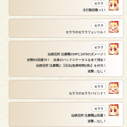
セララ
主行動回数＋1！
セララ
セララのセララフェンリル！
セララ
仙狸厄狩 汰磨羈のHPに1070のダメージ！
攻勢BS回復70！ 自身のバッドステータスを全て消去！
仙狸厄狩 汰磨羈に【石化(効果時間2倍)】を付与！
追撃…なし！
セララ
セララのセララバインド！
セララ
仙狸厄狩 汰磨羈は回避！
追撃…なし！