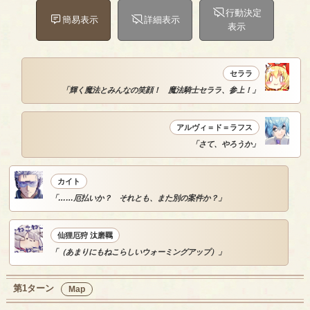
行動決定
簡易表示
詳細表示
表示
セララ
「輝く魔法とみんなの笑顔！ 魔法騎士セララ、参上！」
アルヴィ＝ド＝ラフス
「さて、やろうか」
カイト
「……厄払いか？ それとも、また別の案件か？」
仙狸厄狩 汰磨羈
「（あまりにもねこらしいウォーミングアップ）」
第1ターン
Map