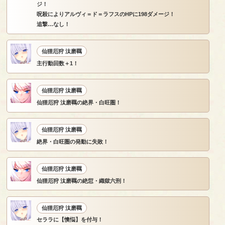
ジ！
呪殺によりアルヴィ＝ド＝ラフスのHPに198ダメージ！
追撃…なし！
仙狸厄狩 汰磨羈
主行動回数＋1！
仙狸厄狩 汰磨羈
仙狸厄狩 汰磨羈の絶界・白旺圏！
仙狸厄狩 汰磨羈
絶界・白旺圏の発動に失敗！
仙狸厄狩 汰磨羈
仙狸厄狩 汰磨羈の絶愆・織獄六刑！
仙狸厄狩 汰磨羈
セララに【懊悩】を付与！