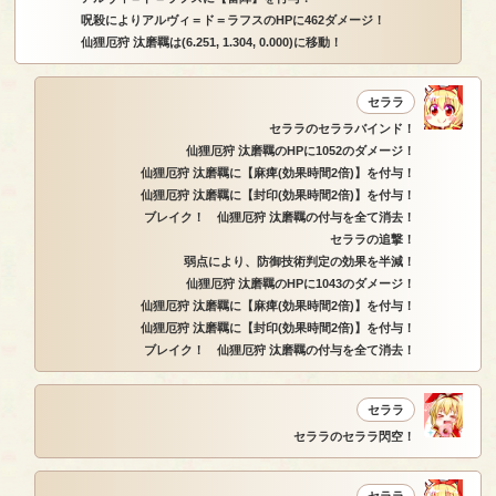
呪殺によりアルヴィ＝ド＝ラフスのHPに462ダメージ！
仙狸厄狩 汰磨羈は(6.251, 1.304, 0.000)に移動！
セララ
セララのセララバインド！
仙狸厄狩 汰磨羈のHPに1052のダメージ！
仙狸厄狩 汰磨羈に【麻痺(効果時間2倍)】を付与！
仙狸厄狩 汰磨羈に【封印(効果時間2倍)】を付与！
ブレイク！ 仙狸厄狩 汰磨羈の付与を全て消去！
セララの追撃！
弱点により、防御技術判定の効果を半減！
仙狸厄狩 汰磨羈のHPに1043のダメージ！
仙狸厄狩 汰磨羈に【麻痺(効果時間2倍)】を付与！
仙狸厄狩 汰磨羈に【封印(効果時間2倍)】を付与！
ブレイク！ 仙狸厄狩 汰磨羈の付与を全て消去！
セララ
セララのセララ閃空！