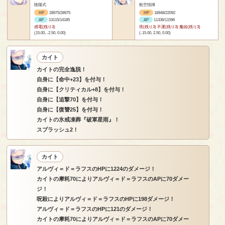
陰陽式
航空指揮
HP
28975/28975
HP
18948/22092
AP
13115/14185
AP
11336/11596
感電(残り3)
塔(残り3) 不運(残り3) 魔凶(残り3)
(15.00, -2.50, 0.00)
(-15.00, 2.50, 0.00)
カイト
カイトの完全逸脱！
自身に【命中+23】を付与！
自身に【クリティカル+8】を付与！
自身に【追撃70】を付与！
自身に【復讐25】を付与！
カイトの氷戒凍葬『破軍星雨』！
スプラッシュ2！
カイト
アルヴィ＝ド＝ラフスのHPに1224のダメージ！
カイトの摩耗70によりアルヴィ＝ド＝ラフスのAPに70ダメー
ジ！
呪殺によりアルヴィ＝ド＝ラフスのHPに198ダメージ！
アルヴィ＝ド＝ラフスのHPに121のダメージ！
カイトの摩耗70によりアルヴィ＝ド＝ラフスのAPに70ダメー