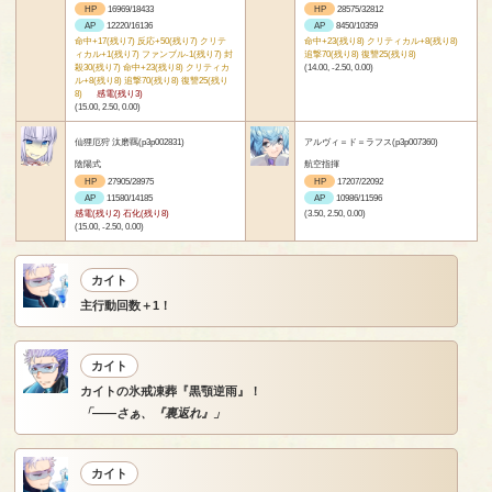
HP
16969/18433
HP
28575/32812
AP
12220/16136
AP
8450/10359
命中+17(残り7) 反応+50(残り7) クリテ
命中+23(残り8) クリティカル+8(残り8)
ィカル+1(残り7) ファンブル-1(残り7) 封
追撃70(残り8) 復讐25(残り8)
殺30(残り7) 命中+23(残り8) クリティカ
(14.00, -2.50, 0.00)
ル+8(残り8) 追撃70(残り8) 復讐25(残り
8)
感電(残り3)
(15.00, 2.50, 0.00)
仙狸厄狩 汰磨羈(p3p002831)
アルヴィ＝ド＝ラフス(p3p007360)
陰陽式
航空指揮
HP
27905/28975
HP
17207/22092
AP
11580/14185
AP
10986/11596
感電(残り2) 石化(残り8)
(3.50, 2.50, 0.00)
(15.00, -2.50, 0.00)
カイト
主行動回数＋1！
カイト
カイトの氷戒凍葬『黒顎逆雨』！
「――さぁ、『裏返れ』」
カイト