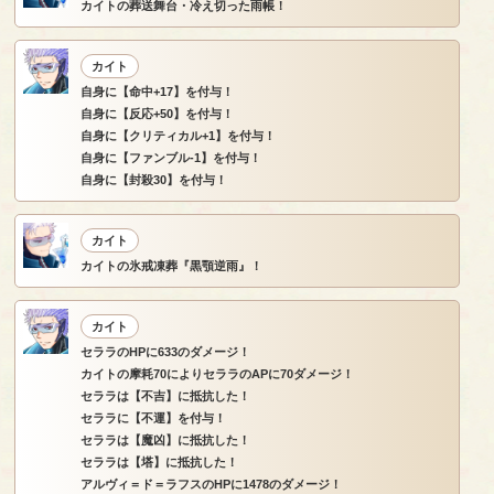
カイトの葬送舞台・冷え切った雨帳！
カイト
自身に【命中+17】を付与！
自身に【反応+50】を付与！
自身に【クリティカル+1】を付与！
自身に【ファンブル-1】を付与！
自身に【封殺30】を付与！
カイト
カイトの氷戒凍葬『黒顎逆雨』！
カイト
セララのHPに633のダメージ！
カイトの摩耗70によりセララのAPに70ダメージ！
セララは【不吉】に抵抗した！
セララに【不運】を付与！
セララは【魔凶】に抵抗した！
セララは【塔】に抵抗した！
アルヴィ＝ド＝ラフスのHPに1478のダメージ！