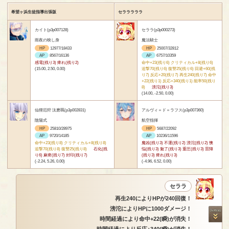
希望ヶ浜生徒指導出張版
セラララララ
カイト(p3p007128)
セララ(p3p000273)
雨夜の映し身
魔法騎士
HP
12977/18433
HP
25007/32812
AP
8567/16136
AP
6757/10359
感電(残り3) 痺れ(残り2)
命中+23(残り6) クリティカル+8(残り6)
(15.00, 2.50, 0.00)
追撃70(残り6) 復讐25(残り6) 回避+60(残
り7) 反応+20(残り7) 再生240(残り7) 命中
+22(残り1) 反応+340(残り1) 能率50(残り
8)
滂沱(残り3)
(14.00, -2.50, 0.00)
仙狸厄狩 汰磨羈(p3p002831)
アルヴィ＝ド＝ラフス(p3p007360)
陰陽式
航空指揮
HP
25810/28975
HP
5687/22092
AP
9720/14185
AP
10236/11596
命中+23(残り8) クリティカル+8(残り8)
魔凶(残り3) 不運(残り2) 滂沱(残り2) 懊
追撃70(残り8) 復讐25(残り8)
石化(残
悩(残り3) 魅了(残り3) 重圧(残り3) 雷陣
り6) 麻痺(残り7) 封印(残り7)
(残り3) 痺れ(残り3)
(-2.24, 5.26, 0.00)
(-4.96, 6.52, 0.00)
セララ
再生240によりHPが240回復！
滂沱によりHPに1000ダメージ！
時間経過により命中+22(瞬)が消失！