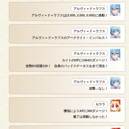
アルヴィ＝ド＝ラフス
アルヴィ＝ド＝ラフスは(3.500, 2.500, 0.000)に移動！
アルヴィ＝ド＝ラフス
アルヴィ＝ド＝ラフスのアークライト・インパルス！
アルヴィ＝ド＝ラフス
カイトのHPに1464のダメージ！
攻勢BS回復100！ 自身のバッドステータスを全て消去！
アルヴィ＝ド＝ラフス
追撃…なし！
セララ
懊悩によりAPに300ダメージ！
魅了は発動しなかった！