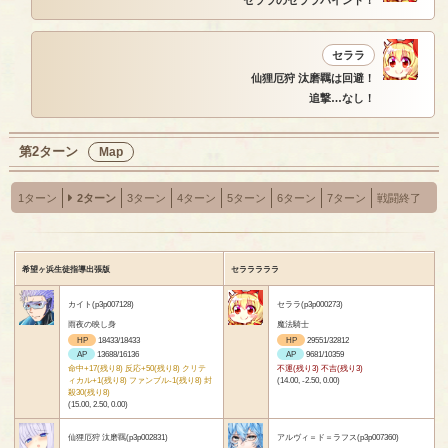
セララのセララバインド！
セララ
仙狸厄狩 汰磨羈は回避！
追撃…なし！
第2ターン
Map
1ターン
2ターン
3ターン
4ターン
5ターン
6ターン
7ターン
戦闘終了
希望ヶ浜生徒指導出張版
セラララララ
カイト(p3p007128)
セララ(p3p000273)
雨夜の映し身
魔法騎士
HP
18433/18433
HP
29551/32812
AP
13688/16136
AP
9681/10359
命中+17(残り8) 反応+50(残り8) クリテ
不運(残り3) 不吉(残り3)
ィカル+1(残り8) ファンブル-1(残り8) 封
(14.00, -2.50, 0.00)
殺30(残り8)
(15.00, 2.50, 0.00)
仙狸厄狩 汰磨羈(p3p002831)
アルヴィ＝ド＝ラフス(p3p007360)