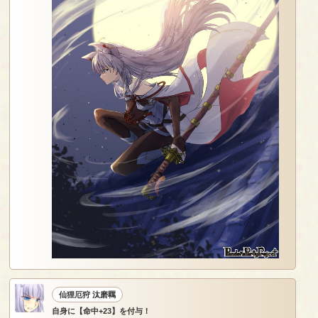
仙狸厄狩 汰磨羈
自身に【命中+23】を付与！