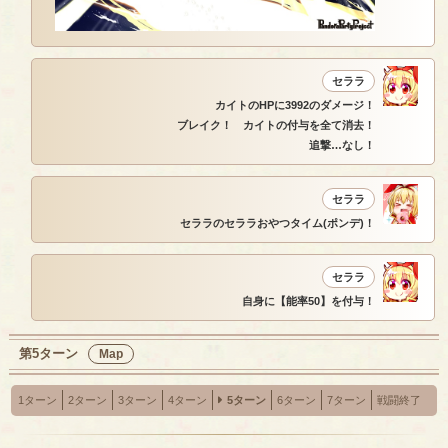
セララ
カイトのHPに3992のダメージ！
ブレイク！ カイトの付与を全て消去！
追撃…なし！
セララ
セララのセララおやつタイム(ポンデ)！
セララ
自身に【能率50】を付与！
第5ターン
Map
1ターン
2ターン
3ターン
4ターン
5ターン
6ターン
7ターン
戦闘終了