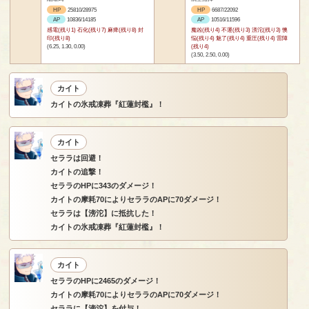
HP
25810/28975
HP
6687/22092
AP
10836/14185
AP
10516/11596
感電(残り1) 石化(残り7) 麻痺(残り8) 封
魔凶(残り4) 不運(残り3) 滂沱(残り3) 懊
印(残り8)
悩(残り4) 魅了(残り4) 重圧(残り4) 雷陣
(6.25, 1.30, 0.00)
(残り4)
(3.50, 2.50, 0.00)
カイト
カイトの氷戒凍葬『紅蓮封檻』！
カイト
セララは回避！
カイトの追撃！
セララのHPに343のダメージ！
カイトの摩耗70によりセララのAPに70ダメージ！
セララは【滂沱】に抵抗した！
カイトの氷戒凍葬『紅蓮封檻』！
カイト
セララのHPに2465のダメージ！
カイトの摩耗70によりセララのAPに70ダメージ！
セララに【滂沱】を付与！