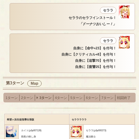
セララ
セララのセラフインストール！
「ドーナツおいしー！」
セララ
自身に【命中+23】を付与！
自身に【クリティカル+8】を付与！
自身に【追撃70】を付与！
自身に【復讐25】を付与！
第3ターン
Map
1ターン
2ターン
3ターン
4ターン
5ターン
6ターン
7ターン
戦闘終了
希望ヶ浜生徒指導出張版
セラララララ
カイト(p3p007128)
セララ(p3p000273)
雨夜の映し身
魔法騎士