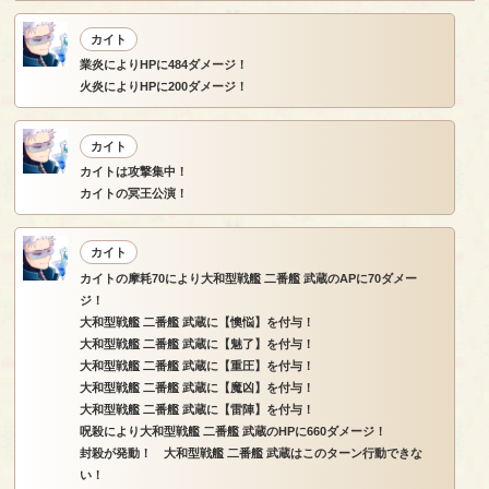
カイト
業炎によりHPに484ダメージ！
火炎によりHPに200ダメージ！
カイト
カイトは攻撃集中！
カイトの冥王公演！
カイト
カイトの摩耗70により大和型戦艦 二番艦 武蔵のAPに70ダメー
ジ！
大和型戦艦 二番艦 武蔵に【懊悩】を付与！
大和型戦艦 二番艦 武蔵に【魅了】を付与！
大和型戦艦 二番艦 武蔵に【重圧】を付与！
大和型戦艦 二番艦 武蔵に【魔凶】を付与！
大和型戦艦 二番艦 武蔵に【雷陣】を付与！
呪殺により大和型戦艦 二番艦 武蔵のHPに660ダメージ！
封殺が発動！ 大和型戦艦 二番艦 武蔵はこのターン行動できな
い！