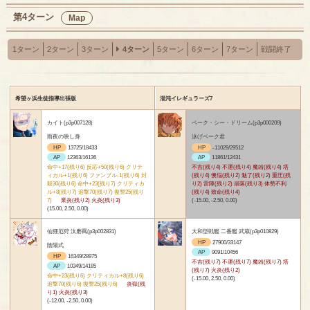
第4ターン
Map
1ターン
2ターン
3ターン
4ターン
5ターン
6ターン
7ターン
戦闘終了
希望ヶ浜生徒指導出張版
混沌イレギュラーズ7
カイト(p3p007128)
ベーク・シー・ドリーム(p3p000209)
雨夜の映し身
泳げベーク君
HP
13725/18433
HP
-11029/29512
AP
12363/16136
AP
11861/12431
命中+17(残り6) 反応+50(残り6) クリテ
不吉(残り4) 不運(残り4) 魔凶(残り4) 塔
ィカル+1(残り6) ファンブル-1(残り6) 封
(残り4) 懊悩(残り2) 魅了(残り2) 重圧(残
殺30(残り6) 命中+23(残り7) クリティカ
り2) 雷陣(残り2) 崩落(残り3) 体勢不利
ル+8(残り7) 追撃70(残り7) 復讐25(残り
(残り4) 致命(残り4)
7)
業炎(残り2) 火炎(残り3)
(-15.00, -2.50, 0.00)
(15.00, 2.50, 0.00)
仙狸厄狩 汰磨羈(p3p002831)
大和型戦艦 二番艦 武蔵(p3p010829)
HP
27900/33147
陰陽式
AP
9091/10456
HP
16349/28975
不吉(残り7) 不運(残り7) 魔凶(残り7) 塔
AP
10349/14185
(残り7) 火炎(残り2)
命中+23(残り6) クリティカル+8(残り6)
(-15.00, 2.50, 0.00)
追撃70(残り6) 復讐25(残り6)
炎獄(残
り1) 火炎(残り3)
(-12.00, -2.50, 0.00)