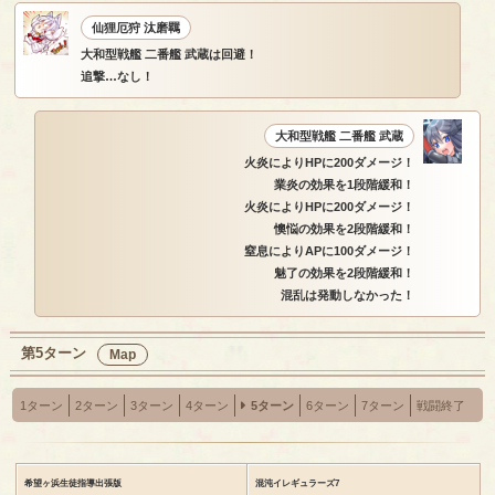
仙狸厄狩 汰磨羈
大和型戦艦 二番艦 武蔵は回避！
追撃…なし！
大和型戦艦 二番艦 武蔵
火炎によりHPに200ダメージ！
業炎の効果を1段階緩和！
火炎によりHPに200ダメージ！
懊悩の効果を2段階緩和！
窒息によりAPに100ダメージ！
魅了の効果を2段階緩和！
混乱は発動しなかった！
第5ターン
Map
1ターン
2ターン
3ターン
4ターン
5ターン
6ターン
7ターン
戦闘終了
希望ヶ浜生徒指導出張版
混沌イレギュラーズ7