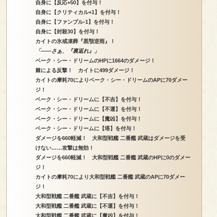
自身に【反応+50】を付与！
自身に【クリティカル+1】を付与！
自身に【ファンブル-1】を付与！
自身に【封殺30】を付与！
カイトの氷戒凍葬『黒顎逆雨』！
「――さぁ、『裏返れ』」
ベーク・シー・ドリームのHPに1664のダメージ！
棘による反撃！ カイトに499ダメージ！
カイトの摩耗70によりベーク・シー・ドリームのAPに70ダメー
ジ！
ベーク・シー・ドリームに【不吉】を付与！
ベーク・シー・ドリームに【不運】を付与！
ベーク・シー・ドリームに【魔凶】を付与！
ベーク・シー・ドリームに【塔】を付与！
ダメージを660軽減！ 大和型戦艦 二番艦 武蔵はダメージを受
けない……攻撃は無効！
ダメージを660軽減！ 大和型戦艦 二番艦 武蔵のHPに0のダメー
ジ！
カイトの摩耗70により大和型戦艦 二番艦 武蔵のAPに70ダメー
ジ！
大和型戦艦 二番艦 武蔵に【不吉】を付与！
大和型戦艦 二番艦 武蔵に【不運】を付与！
大和型戦艦 二番艦 武蔵に【魔凶】を付与！