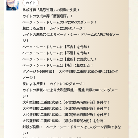
カイト
氷戒凍葬『黒顎逆雨』の発動に失敗！
カイトの氷戒凍葬『黒顎逆雨』！
ベーク・シー・ドリームのHPに653のダメージ！
棘による反撃！ カイトに195ダメージ！
カイトの摩耗70によりベーク・シー・ドリームのAPに70ダメー
ジ！
ベーク・シー・ドリームに【不吉】を付与！
ベーク・シー・ドリームに【不運】を付与！
ベーク・シー・ドリームは【魔凶】に抵抗した！
ベーク・シー・ドリームは【塔】に抵抗した！
ダメージを660軽減！ 大和型戦艦 二番艦 武蔵のHPに712のダ
メージ！
反による反撃！ カイトに142ダメージ！
カイトの摩耗70により大和型戦艦 二番艦 武蔵のAPに70ダメー
ジ！
大和型戦艦 二番艦 武蔵に【不吉(効果時間2倍)】を付与！
大和型戦艦 二番艦 武蔵に【不運(効果時間2倍)】を付与！
大和型戦艦 二番艦 武蔵に【魔凶(効果時間2倍)】を付与！
大和型戦艦 二番艦 武蔵に【塔(効果時間2倍)】を付与！
封殺が発動！ ベーク・シー・ドリームはこのターン行動できな
い！