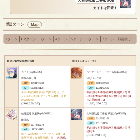
大和型戦艦 二番艦 武蔵
カイトは回避！
第2ターン
Map
1ターン
2ターン
3ターン
4ターン
5ターン
6ターン
7ターン
戦闘終了
希望ヶ浜生徒指導出張版
混沌イレギュラーズ7
カイト(p3p007128)
ベーク・シー・ドリーム(p3p000209)
雨夜の映し身
泳げベーク君
HP
17934/18433
HP
28354/29512
AP
15058/16136
AP
12321/12431
命中+17(残り8) 反応+50(残り8) クリテ
不吉(残り3) 不運(残り3) 魔凶(残り3) 塔
ィカル+1(残り8) ファンブル-1(残り8) 封
(残り3) 懊悩(残り3) 魅了(残り3) 重圧(残
殺30(残り8)
り3) 雷陣(残り3)
(15.00, 2.50, 0.00)
(-15.00, -2.50, 0.00)
仙狸厄狩 汰磨羈(p3p002831)
大和型戦艦 二番艦 武蔵(p3p010829)
HP
33147/33147
陰陽式
AP
9511/10456
HP
28775/28975
不吉(残り3) 不運(残り3) 魔凶(残り3) 塔
AP
13115/14185
(残り3)
命中+23(残り8) クリティカル+8(残り8)
(-15.00, 2.50, 0.00)
追撃70(残り8) 復讐25(残り8)
炎獄(残