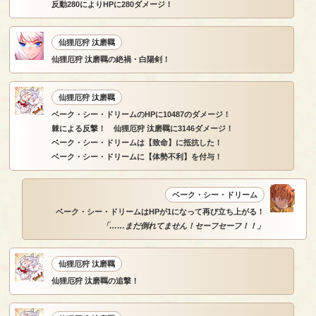
反動280によりHPに280ダメージ！
仙狸厄狩 汰磨羈
仙狸厄狩 汰磨羈の絶禍・白陽剣！
仙狸厄狩 汰磨羈
ベーク・シー・ドリームのHPに10487のダメージ！
棘による反撃！ 仙狸厄狩 汰磨羈に3146ダメージ！
ベーク・シー・ドリームは【致命】に抵抗した！
ベーク・シー・ドリームに【体勢不利】を付与！
ベーク・シー・ドリーム
ベーク・シー・ドリームはHPが1になって再び立ち上がる！
「……まだ倒れてません！セーフセーフ！！」
仙狸厄狩 汰磨羈
仙狸厄狩 汰磨羈の追撃！