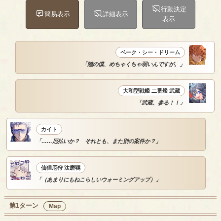
行動決定
簡易表示
詳細表示
表示
ベーク・シー・ドリーム
「陸の僕、めちゃくちゃ弱いんですが。」
大和型戦艦 二番艦 武蔵
「武蔵、参る！！」
カイト
「……厄払いか？ それとも、また別の案件か？」
仙狸厄狩 汰磨羈
「（あまりにもねこらしいウォーミングアップ）」
第1ターン
Map