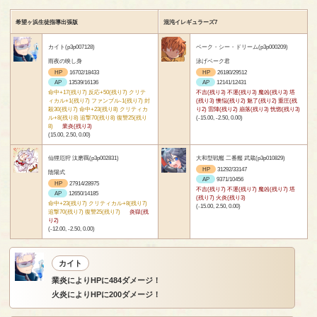
希望ヶ浜生徒指導出張版
混沌イレギュラーズ7
カイト(p3p007128)
ベーク・シー・ドリーム(p3p000209)
雨夜の映し身
泳げベーク君
HP
16702/18433
HP
26180/29512
AP
13539/16136
AP
12141/12431
命中+17(残り7) 反応+50(残り7) クリテ
不吉(残り3) 不運(残り3) 魔凶(残り3) 塔
ィカル+1(残り7) ファンブル-1(残り7) 封
(残り3) 懊悩(残り2) 魅了(残り2) 重圧(残
殺30(残り7) 命中+23(残り8) クリティカ
り2) 雷陣(残り2) 崩落(残り3) 恍惚(残り3)
ル+8(残り8) 追撃70(残り8) 復讐25(残り
(-15.00, -2.50, 0.00)
8)
業炎(残り3)
(15.00, 2.50, 0.00)
仙狸厄狩 汰磨羈(p3p002831)
大和型戦艦 二番艦 武蔵(p3p010829)
HP
31292/33147
陰陽式
AP
9371/10456
HP
27914/28975
不吉(残り7) 不運(残り7) 魔凶(残り7) 塔
AP
12650/14185
(残り7) 火炎(残り3)
命中+23(残り7) クリティカル+8(残り7)
(-15.00, 2.50, 0.00)
追撃70(残り7) 復讐25(残り7)
炎獄(残
り2)
(-12.00, -2.50, 0.00)
カイト
業炎によりHPに484ダメージ！
火炎によりHPに200ダメージ！