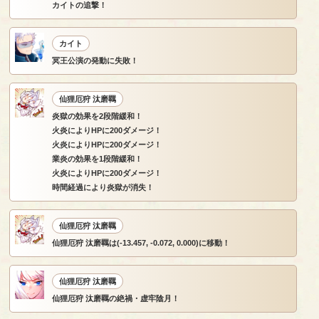
カイトの追撃！
カイト
冥王公演の発動に失敗！
仙狸厄狩 汰磨羈
炎獄の効果を2段階緩和！
火炎によりHPに200ダメージ！
火炎によりHPに200ダメージ！
業炎の効果を1段階緩和！
火炎によりHPに200ダメージ！
時間経過により炎獄が消失！
仙狸厄狩 汰磨羈
仙狸厄狩 汰磨羈は(-13.457, -0.072, 0.000)に移動！
仙狸厄狩 汰磨羈
仙狸厄狩 汰磨羈の絶禍・虚牢陰月！