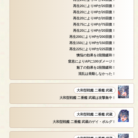
再生20によりHPが20回復！
再生20によりHPが20回復！
再生20によりHPが20回復！
再生75によりHPが75回復！
再生20によりHPが20回復！
再生200によりHPが200回復！
再生150によりHPが150回復！
再生225によりHPが225回復！
懊悩の効果を2段階緩和！
窒息によりAPに100ダメージ！
魅了の効果を2段階緩和！
混乱は発動しなかった！
大和型戦艦 二番艦 武蔵
大和型戦艦 二番艦 武蔵は攻撃集中！
大和型戦艦 二番艦 武蔵
大和型戦艦 二番艦 武蔵のゲイ・ボルグ！