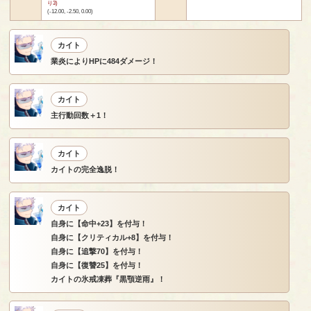
り3)
(-12.00, -2.50, 0.00)
カイト
業炎によりHPに484ダメージ！
カイト
主行動回数＋1！
カイト
カイトの完全逸脱！
カイト
自身に【命中+23】を付与！
自身に【クリティカル+8】を付与！
自身に【追撃70】を付与！
自身に【復讐25】を付与！
カイトの氷戒凍葬『黒顎逆雨』！