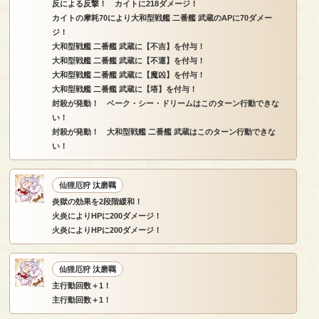
反による反撃！ カイトに218ダメージ！
カイトの摩耗70により大和型戦艦 二番艦 武蔵のAPに70ダメー
ジ！
大和型戦艦 二番艦 武蔵に【不吉】を付与！
大和型戦艦 二番艦 武蔵に【不運】を付与！
大和型戦艦 二番艦 武蔵に【魔凶】を付与！
大和型戦艦 二番艦 武蔵に【塔】を付与！
封殺が発動！ ベーク・シー・ドリームはこのターン行動できな
い！
封殺が発動！ 大和型戦艦 二番艦 武蔵はこのターン行動できな
い！
仙狸厄狩 汰磨羈
炎獄の効果を2段階緩和！
火炎によりHPに200ダメージ！
火炎によりHPに200ダメージ！
仙狸厄狩 汰磨羈
主行動回数＋1！
主行動回数＋1！