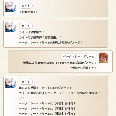
カイト
主行動回数＋1！
カイト
カイトは攻撃集中！
カイトの氷戒凍葬『黒顎逆雨』！
ベーク・シー・ドリームのHPに1915のダメージ！
ベーク・シー・ドリーム
恍惚により1915×(1d100:4＋30)％＝651の追加ダメージ！
恍惚から回復した！
カイト
棘による反撃！ カイトに574ダメージ！
カイトの摩耗70によりベーク・シー・ドリームのAPに70ダメー
ジ！
ベーク・シー・ドリームに【不吉】を付与！
ベーク・シー・ドリームに【不運】を付与！
ベーク・シー・ドリームに【魔凶】を付与！