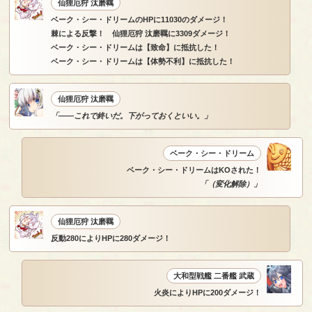
仙狸厄狩 汰磨羈
ベーク・シー・ドリームのHPに11030のダメージ！
棘による反撃！ 仙狸厄狩 汰磨羈に3309ダメージ！
ベーク・シー・ドリームは【致命】に抵抗した！
ベーク・シー・ドリームは【体勢不利】に抵抗した！
仙狸厄狩 汰磨羈
「――これで終いだ。下がっておくといい。」
ベーク・シー・ドリーム
ベーク・シー・ドリームはKOされた！
「（変化解除）」
仙狸厄狩 汰磨羈
反動280によりHPに280ダメージ！
大和型戦艦 二番艦 武蔵
火炎によりHPに200ダメージ！