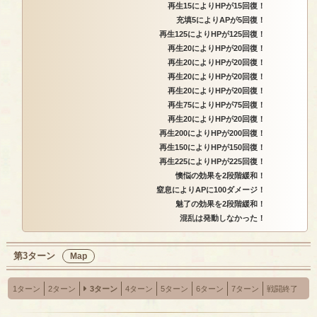
再生15によりHPが15回復！
充填5によりAPが5回復！
再生125によりHPが125回復！
再生20によりHPが20回復！
再生20によりHPが20回復！
再生20によりHPが20回復！
再生20によりHPが20回復！
再生75によりHPが75回復！
再生20によりHPが20回復！
再生200によりHPが200回復！
再生150によりHPが150回復！
再生225によりHPが225回復！
懊悩の効果を2段階緩和！
窒息によりAPに100ダメージ！
魅了の効果を2段階緩和！
混乱は発動しなかった！
第3ターン
Map
1ターン
2ターン
3ターン
4ターン
5ターン
6ターン
7ターン
戦闘終了