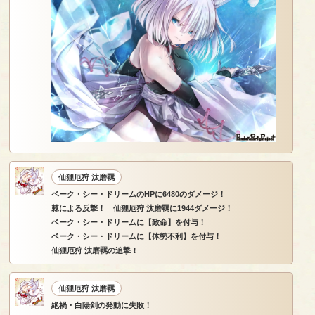
仙狸厄狩 汰磨羈
ベーク・シー・ドリームのHPに6480のダメージ！
棘による反撃！ 仙狸厄狩 汰磨羈に1944ダメージ！
ベーク・シー・ドリームに【致命】を付与！
ベーク・シー・ドリームに【体勢不利】を付与！
仙狸厄狩 汰磨羈の追撃！
仙狸厄狩 汰磨羈
絶禍・白陽剣の発動に失敗！