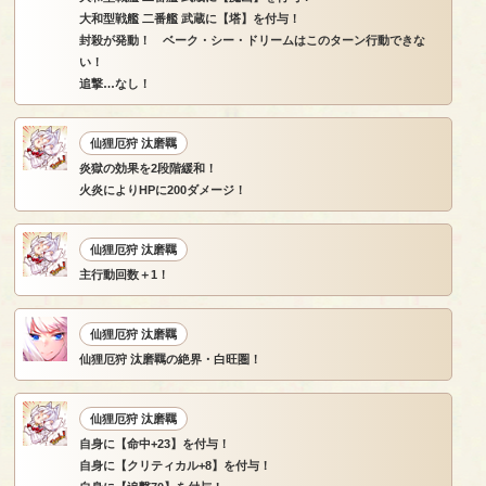
大和型戦艦 二番艦 武蔵に【塔】を付与！
封殺が発動！ ベーク・シー・ドリームはこのターン行動できな
い！
追撃…なし！
仙狸厄狩 汰磨羈
炎獄の効果を2段階緩和！
火炎によりHPに200ダメージ！
仙狸厄狩 汰磨羈
主行動回数＋1！
仙狸厄狩 汰磨羈
仙狸厄狩 汰磨羈の絶界・白旺圏！
仙狸厄狩 汰磨羈
自身に【命中+23】を付与！
自身に【クリティカル+8】を付与！