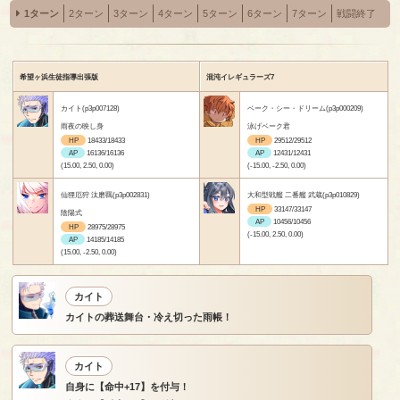
1ターン
2ターン
3ターン
4ターン
5ターン
6ターン
7ターン
戦闘終了
希望ヶ浜生徒指導出張版
混沌イレギュラーズ7
カイト(p3p007128)
ベーク・シー・ドリーム(p3p000209)
雨夜の映し身
泳げベーク君
HP
18433/18433
HP
29512/29512
AP
16136/16136
AP
12431/12431
(15.00, 2.50, 0.00)
(-15.00, -2.50, 0.00)
仙狸厄狩 汰磨羈(p3p002831)
大和型戦艦 二番艦 武蔵(p3p010829)
HP
33147/33147
陰陽式
AP
10456/10456
HP
28975/28975
(-15.00, 2.50, 0.00)
AP
14185/14185
(15.00, -2.50, 0.00)
カイト
カイトの葬送舞台・冷え切った雨帳！
カイト
自身に【命中+17】を付与！