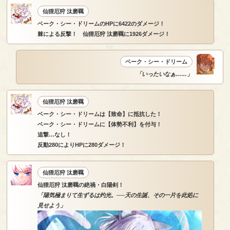
仙狸厄狩 汰磨羈
ベーク・シー・ドリームのHPに6422のダメージ！
棘による反撃！ 仙狸厄狩 汰磨羈に1926ダメージ！
ベーク・シー・ドリーム
「いったいなぁ……」
仙狸厄狩 汰磨羈
ベーク・シー・ドリームは【致命】に抵抗した！
ベーク・シー・ドリームに【体勢不利】を付与！
追撃…なし！
反動280によりHPに280ダメージ！
仙狸厄狩 汰磨羈
仙狸厄狩 汰磨羈の絶禍・白陽剣！
「陽気極まりて生ずるは灼光。──天の生誕、その一片を此処に
見せよう」