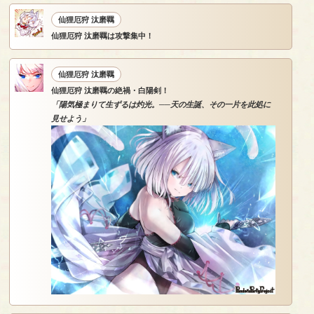
仙狸厄狩 汰磨羈
仙狸厄狩 汰磨羈は攻撃集中！
仙狸厄狩 汰磨羈
仙狸厄狩 汰磨羈の絶禍・白陽剣！
「陽気極まりて生ずるは灼光。──天の生誕、その一片を此処に
見せよう」