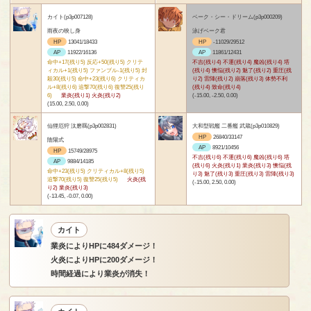
カイト(p3p007128)
ベーク・シー・ドリーム(p3p000209)
雨夜の映し身
泳げベーク君
HP
13041/18433
HP
-11029/29512
AP
11922/16136
AP
11861/12431
命中+17(残り5) 反応+50(残り5) クリテ
不吉(残り4) 不運(残り4) 魔凶(残り4) 塔
ィカル+1(残り5) ファンブル-1(残り5) 封
(残り4) 懊悩(残り2) 魅了(残り2) 重圧(残
殺30(残り5) 命中+23(残り6) クリティカ
り2) 雷陣(残り2) 崩落(残り3) 体勢不利
ル+8(残り6) 追撃70(残り6) 復讐25(残り
(残り4) 致命(残り4)
6)
業炎(残り1) 火炎(残り2)
(-15.00, -2.50, 0.00)
(15.00, 2.50, 0.00)
仙狸厄狩 汰磨羈(p3p002831)
大和型戦艦 二番艦 武蔵(p3p010829)
HP
26840/33147
陰陽式
AP
8921/10456
HP
15749/28975
不吉(残り6) 不運(残り6) 魔凶(残り6) 塔
AP
9884/14185
(残り6) 火炎(残り1) 業炎(残り3) 懊悩(残
命中+23(残り5) クリティカル+8(残り5)
り3) 魅了(残り3) 重圧(残り3) 雷陣(残り3)
追撃70(残り5) 復讐25(残り5)
火炎(残
(-15.00, 2.50, 0.00)
り2) 業炎(残り3)
(-13.45, -0.07, 0.00)
カイト
業炎によりHPに484ダメージ！
火炎によりHPに200ダメージ！
時間経過により業炎が消失！