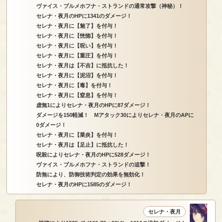
ヴァイス・ブルメホフナ・ストランドの通常攻撃（神秘）！
セレナ・夜月のHPに1341のダメージ！
セレナ・夜月に【魅了】を付与！
セレナ・夜月に【恍惚】を付与！
セレナ・夜月に【呪い】を付与！
セレナ・夜月に【重圧】を付与！
セレナ・夜月は【不吉】に抵抗した！
セレナ・夜月に【泥沼】を付与！
セレナ・夜月に【毒】を付与！
セレナ・夜月に【窒息】を付与！
虚無1によりセレナ・夜月のHPに87ダメージ！
ダメージを150軽減！ Mアタック30によりセレナ・夜月のAPに
0ダメージ！
セレナ・夜月に【業炎】を付与！
セレナ・夜月は【足止】に抵抗した！
呪殺によりセレナ・夜月のHPに528ダメージ！
ヴァイス・ブルメホフナ・ストランドの追撃！
防無により、防御技術判定の効果を無効化！
セレナ・夜月のHPに1585のダメージ！
セレナ・夜月