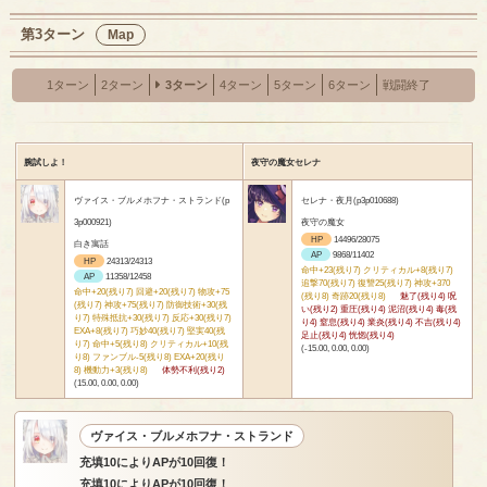
第3ターン
Map
1ターン
2ターン
3ターン
4ターン
5ターン
6ターン
戦闘終了
腕試しよ！
夜守の魔女セレナ
ヴァイス・ブルメホフナ・ストランド(p
セレナ・夜月(p3p010688)
3p000921)
夜守の魔女
HP
14496/28075
白き寓話
AP
9868/11402
HP
24313/24313
命中+23(残り7) クリティカル+8(残り7)
AP
11358/12458
追撃70(残り7) 復讐25(残り7) 神攻+370
命中+20(残り7) 回避+20(残り7) 物攻+75
(残り8) 奇跡20(残り8)
魅了(残り4) 呪
(残り7) 神攻+75(残り7) 防御技術+30(残
い(残り2) 重圧(残り4) 泥沼(残り4) 毒(残
り7) 特殊抵抗+30(残り7) 反応+30(残り7)
り4) 窒息(残り4) 業炎(残り4) 不吉(残り4)
EXA+8(残り7) 巧妙40(残り7) 堅実40(残
足止(残り4) 恍惚(残り4)
り7) 命中+5(残り8) クリティカル+10(残
(-15.00, 0.00, 0.00)
り8) ファンブル-5(残り8) EXA+20(残り
8) 機動力+3(残り8)
体勢不利(残り2)
(15.00, 0.00, 0.00)
ヴァイス・ブルメホフナ・ストランド
充填10によりAPが10回復！
充填10によりAPが10回復！