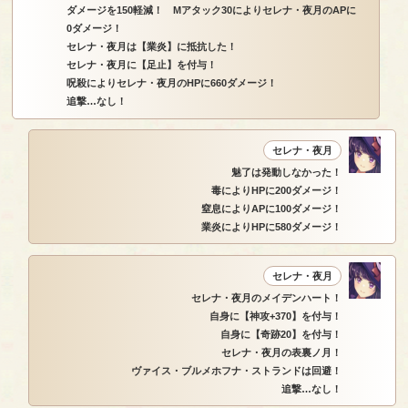
ダメージを150軽減！ Mアタック30によりセレナ・夜月のAPに
0ダメージ！
セレナ・夜月は【業炎】に抵抗した！
セレナ・夜月に【足止】を付与！
呪殺によりセレナ・夜月のHPに660ダメージ！
追撃…なし！
セレナ・夜月
魅了は発動しなかった！
毒によりHPに200ダメージ！
窒息によりAPに100ダメージ！
業炎によりHPに580ダメージ！
セレナ・夜月
セレナ・夜月のメイデンハート！
自身に【神攻+370】を付与！
自身に【奇跡20】を付与！
セレナ・夜月の表裏ノ月！
ヴァイス・ブルメホフナ・ストランドは回避！
追撃…なし！