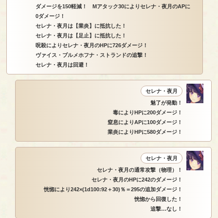
ダメージを150軽減！ Mアタック30によりセレナ・夜月のAPに
0ダメージ！
セレナ・夜月は【業炎】に抵抗した！
セレナ・夜月は【足止】に抵抗した！
呪殺によりセレナ・夜月のHPに726ダメージ！
ヴァイス・ブルメホフナ・ストランドの追撃！
セレナ・夜月は回避！
セレナ・夜月
魅了が発動！
毒によりHPに200ダメージ！
窒息によりAPに100ダメージ！
業炎によりHPに580ダメージ！
セレナ・夜月
セレナ・夜月の通常攻撃（物理）！
セレナ・夜月のHPに242のダメージ！
恍惚により242×(1d100:92＋30)％＝295の追加ダメージ！
恍惚から回復した！
追撃…なし！