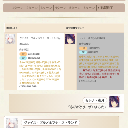
1ターン
2ターン
3ターン
4ターン
5ターン
6ターン
戦闘終了
腕試しよ！
夜守の魔女セレナ
ヴァイス・ブルメホフナ・ストランド(p
セレナ・夜月(p3p010688)
3p000921)
夜守の魔女
HP
-1896/28075
白き寓話
AP
8338/11402
HP
24313/24313
命中+23(残り4) クリティカル+8(残り4)
AP
11438/12458
追撃70(残り4) 復讐25(残り4) 神攻+370
命中+20(残り3) 回避+20(残り3) 物攻+75
(残り5) 奇跡20(残り5) 光輝50(残り7) 防
(残り3) 神攻+75(残り3) 防御技術+30(残
御技術+30(残り7) 特殊抵抗+30(残り7)
り3) 特殊抵抗+30(残り3) 反応+30(残り3)
魅了(残り4) 重圧(残り4) 窒息(残り4)
EXA+8(残り3) 巧妙40(残り3) 堅実40(残
呪い(残り3) 泥沼(残り4) 業炎(残り4) 恍
り3) 命中+5(残り4) クリティカル+10(残
惚(残り4) 不吉(残り4) 毒(残り4)
り4) ファンブル-5(残り4) EXA+20(残り
(-6.00, 0.00, 0.00)
4) 機動力+3(残り4)
(15.00, 0.00, 0.00)
セレナ・夜月
「ありがとうございました」
ヴァイス・ブルメホフナ・ストランド