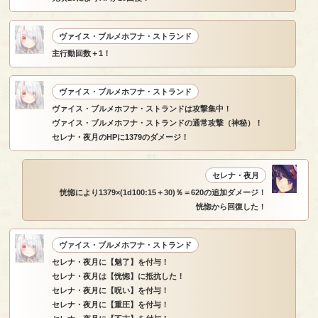
ヴァイス・ブルメホフナ・ストランド
主行動回数＋1！
ヴァイス・ブルメホフナ・ストランド
ヴァイス・ブルメホフナ・ストランドは攻撃集中！
ヴァイス・ブルメホフナ・ストランドの通常攻撃（神秘）！
セレナ・夜月のHPに1379のダメージ！
セレナ・夜月
恍惚により1379×(1d100:15＋30)％＝620の追加ダメージ！
恍惚から回復した！
ヴァイス・ブルメホフナ・ストランド
セレナ・夜月に【魅了】を付与！
セレナ・夜月は【恍惚】に抵抗した！
セレナ・夜月に【呪い】を付与！
セレナ・夜月に【重圧】を付与！