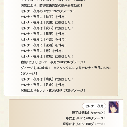
防無により、防御技術判定の効果を無効化！
セレナ・夜月のHPに1326のダメージ！
セレナ・夜月に【魅了】を付与！
セレナ・夜月は【恍惚】に抵抗した！
セレナ・夜月は【呪い】に抵抗した！
セレナ・夜月に【重圧】を付与！
セレナ・夜月に【不吉】を付与！
セレナ・夜月に【泥沼】を付与！
セレナ・夜月に【毒】を付与！
セレナ・夜月は【窒息】に抵抗した！
虚無1によりセレナ・夜月のHPに87ダメージ！
ダメージを150軽減！ Mアタック30によりセレナ・夜月のAPに
0ダメージ！
セレナ・夜月は【業炎】に抵抗した！
セレナ・夜月に【足止】を付与！
呪殺によりセレナ・夜月のHPに726ダメージ！
セレナ・夜月
魅了は発動しなかった！
毒によりHPに200ダメージ！
窒息によりAPに100ダメージ！