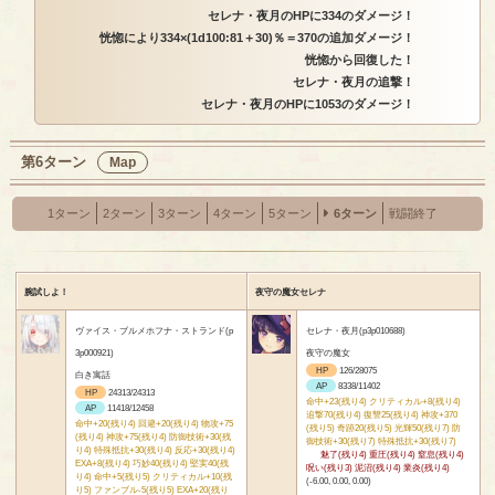
セレナ・夜月のHPに334のダメージ！
恍惚により334×(1d100:81＋30)％＝370の追加ダメージ！
恍惚から回復した！
セレナ・夜月の追撃！
セレナ・夜月のHPに1053のダメージ！
第6ターン
Map
1ターン
2ターン
3ターン
4ターン
5ターン
6ターン
戦闘終了
腕試しよ！
夜守の魔女セレナ
ヴァイス・ブルメホフナ・ストランド(p
セレナ・夜月(p3p010688)
3p000921)
夜守の魔女
HP
126/28075
白き寓話
AP
8338/11402
HP
24313/24313
命中+23(残り4) クリティカル+8(残り4)
AP
11418/12458
追撃70(残り4) 復讐25(残り4) 神攻+370
命中+20(残り4) 回避+20(残り4) 物攻+75
(残り5) 奇跡20(残り5) 光輝50(残り7) 防
(残り4) 神攻+75(残り4) 防御技術+30(残
御技術+30(残り7) 特殊抵抗+30(残り7)
り4) 特殊抵抗+30(残り4) 反応+30(残り4)
魅了(残り4) 重圧(残り4) 窒息(残り4)
EXA+8(残り4) 巧妙40(残り4) 堅実40(残
呪い(残り3) 泥沼(残り4) 業炎(残り4)
り4) 命中+5(残り5) クリティカル+10(残
(-6.00, 0.00, 0.00)
り5) ファンブル-5(残り5) EXA+20(残り