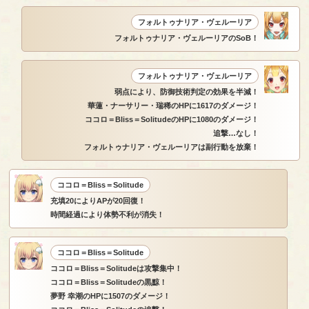
フォルトゥナリア・ヴェルーリア
フォルトゥナリア・ヴェルーリアのSoB！
フォルトゥナリア・ヴェルーリア
弱点により、防御技術判定の効果を半減！
華蓮・ナーサリー・瑞稀のHPに1617のダメージ！
ココロ＝Bliss＝SolitudeのHPに1080のダメージ！
追撃…なし！
フォルトゥナリア・ヴェルーリアは副行動を放棄！
ココロ＝Bliss＝Solitude
充填20によりAPが20回復！
時間経過により体勢不利が消失！
ココロ＝Bliss＝Solitude
ココロ＝Bliss＝Solitudeは攻撃集中！
ココロ＝Bliss＝Solitudeの黒黥！
夢野 幸潮のHPに1507のダメージ！