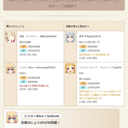
9ターン
10ターン
11ターン
12ターン
13ターン
14ターン
15ターン
16ターン
戦闘終了
華心ぷろじぇくと
必殺が来ると死ぬやつ
華蓮・ナーサリー・瑞稀(p3p004864)
夢野 幸潮(p3p010573)
蒼剣の秘書
敗れた幻想の担い手
HP
33063/33686
HP
5062/5062
AP
16101/16101
AP
13781/15746
(15.00, 2.50, 0.00)
賦活900(残り7) 奇跡25(残り8)
(-5.00, -2.50, 0.00)
ココロ＝Bliss＝Solitude(p3p000323)
フォルトゥナリア・ヴェルーリア(p3p009
医術士
512)
HP
29728/31295
挫けぬ笑顔
AP
8625/9448
HP
23232/23232
乱れ(残り2) 体勢不利(残り3)
AP
11070/12105
(15.00, -2.50, 0.00)
能率50(残り7) クリティカル+10(残り7) E
XA+15(残り7) 機動力+2(残り7) 賦活1350
(残り7) 奇跡25(残り8)
(-5.89, -2.05, 0.00)
ココロ＝Bliss＝Solitude
充填20によりAPが20回復！