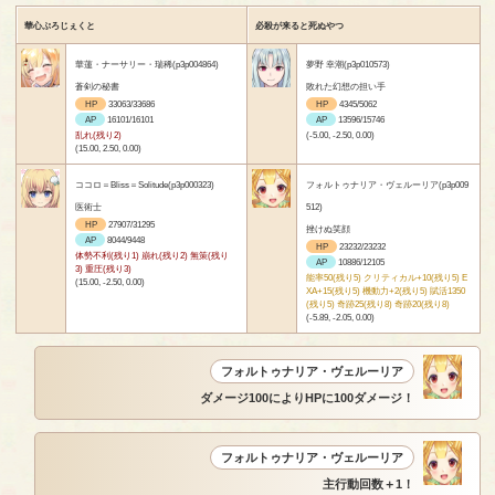
華心ぷろじぇくと
必殺が来ると死ぬやつ
華蓮・ナーサリー・瑞稀(p3p004864)
夢野 幸潮(p3p010573)
蒼剣の秘書
敗れた幻想の担い手
HP
33063/33686
HP
4345/5062
AP
16101/16101
AP
13596/15746
乱れ(残り2)
(-5.00, -2.50, 0.00)
(15.00, 2.50, 0.00)
ココロ＝Bliss＝Solitude(p3p000323)
フォルトゥナリア・ヴェルーリア(p3p009
医術士
512)
HP
27907/31295
挫けぬ笑顔
AP
8044/9448
HP
23232/23232
体勢不利(残り1) 崩れ(残り2) 無策(残り
AP
10886/12105
3) 重圧(残り3)
能率50(残り5) クリティカル+10(残り5) E
(15.00, -2.50, 0.00)
XA+15(残り5) 機動力+2(残り5) 賦活1350
(残り5) 奇跡25(残り8) 奇跡20(残り8)
(-5.89, -2.05, 0.00)
フォルトゥナリア・ヴェルーリア
ダメージ100によりHPに100ダメージ！
フォルトゥナリア・ヴェルーリア
主行動回数＋1！