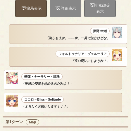
行動決定
簡易表示
詳細表示
表示
夢野 幸潮
「楽しもうか。……や、一発で沈むけどな」
フォルトゥナリア・ヴェルーリア
「良い闘いにしようね！」
華蓮・ナーサリー・瑞稀
「実技の授業を始めるのだわよ！」
ココロ＝Bliss＝Solitude
「よろしくお願いします！！！」
第1ターン
Map