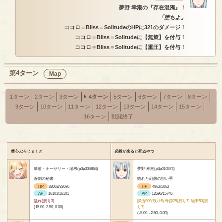
夢野 幸潮の『存在混濁』！
「堕ちよ」
ココロ＝Bliss＝SolitudeのHPに321のダメージ！
ココロ＝Bliss＝Solitudeに【無策】を付与！
ココロ＝Bliss＝Solitudeに【重圧】を付与！
第4ターン
Map
1ターン
2ターン
3ターン
4ターン
5ターン
6ターン
7ターン
8ターン
9ターン
10ターン
11ターン
12ターン
13ターン
14ターン
15ターン
16ターン
戦闘終了
華心ぷろじぇくと
必殺が来ると死ぬやつ
華蓮・ナーサリー・瑞稀(p3p004864)
夢野 幸潮(p3p010573)
蒼剣の秘書
敗れた幻想の担い手
HP
33063/33686
HP
4962/5062
AP
16101/16101
AP
13596/15746
乱れ(残り3)
賦活900(残り6) 奇跡25(残り7) 能率50(残
(15.00, 2.50, 0.00)
り7)
(-5.00, -2.50, 0.00)