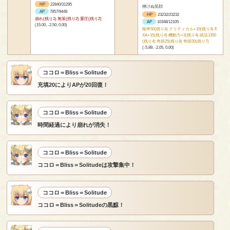
HP
22840/31295
挫けぬ笑顔
AP
7857/9448
HP
23232/23232
崩れ(残り1) 無策(残り2) 重圧(残り2)
AP
10348/12105
(15.00, -2.50, 0.00)
能率50(残り4) クリティカル+10(残り4) E
XA+15(残り4) 機動力+2(残り4) 賦活1350
(残り4) 奇跡25(残り8) 奇跡20(残り7)
(-5.89, -2.05, 0.00)
ココロ＝Bliss＝Solitude
充填20によりAPが20回復！
ココロ＝Bliss＝Solitude
時間経過により崩れが消失！
ココロ＝Bliss＝Solitude
ココロ＝Bliss＝Solitudeは攻撃集中！
ココロ＝Bliss＝Solitude
ココロ＝Bliss＝Solitudeの黒黥！