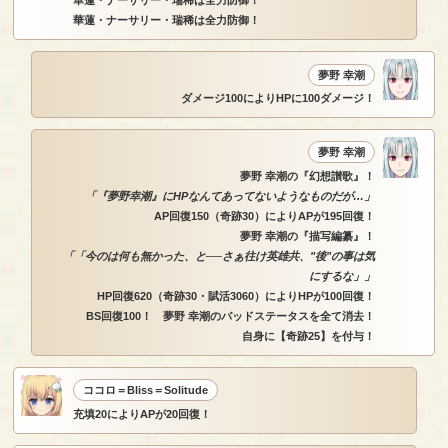
華蓮・ナーサリー・瑞稀は全力防御！
華蓮・ナーサリー・瑞稀は全力防御！
夢野 幸潮
ダメージ100によりHPに100ダメージ！
夢野 幸潮
夢野 幸潮の『幻想讃歌』！
「『夢野幸潮』にHPなんてあってないようなものだが…」
AP回復150（奇跡30）によりAPが195回復！
夢野 幸潮の『描写編纂』！
「「今のは何も無かった、と──さぁ往け英雄共、"後"の事は気
にするな」」
HP回復620（奇跡30・賦活3060）によりHPが100回復！
BS回復100！ 夢野 幸潮のバッドステータスを全て消去！
自身に【奇跡25】を付与！
ココロ＝Bliss＝Solitude
充填20によりAPが20回復！