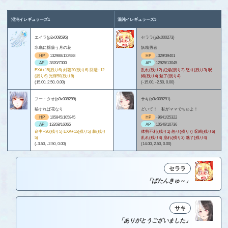
混沌イレギュラーズ1
混沌イレギュラーズ3
エイラ(p3x008595)
セララ(p3x000273)
水底に揺蕩う月の花
妖精勇者
HP
132988/132988
HP
-329/39401
AP
3820/7300
AP
12925/13045
EXA+15(残り6) 封殺20(残り6) 回避+12
乱れ(残り2) 紅焔(残り2) 怒り(残り3) 呪
(残り6) 光輝50(残り8)
縛(残り4) 魅了(残り4)
(15.00, 2.50, 0.00)
(-15.00, -2.50, 0.00)
フー・タオ(p3x008299)
サキ(p3x009291)
秘すれば花なり
どいて！ 私がママでちゅよ！
HP
105845/105845
HP
-9641/25322
AP
13268/16065
AP
10546/10736
命中+30(残り5) EXA+15(残り5) 棘(残り
体勢不利(残り1) 怒り(残り7) 呪縛(残り6)
5)
乱れ(残り4) 崩れ(残り3) 魅了(残り4)
(-3.50, -2.50, 0.00)
(14.00, 2.50, 0.00)
セララ
「ばたんきゅ～」
サキ
「ありがとうございました」