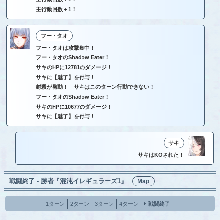
主行動回数＋1！
フー・タオ
フー・タオは攻撃集中！
フー・タオのShadow Eater！
サキのHPに12781のダメージ！
サキに【魅了】を付与！
封殺が発動！ サキはこのターン行動できない！
フー・タオのShadow Eater！
サキのHPに10677のダメージ！
サキに【魅了】を付与！
サキ
サキはKOされた！
戦闘終了 - 勝者『混沌イレギュラーズ1』
Map
1ターン
2ターン
3ターン
4ターン
戦闘終了