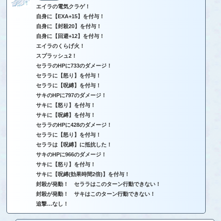
エイラの電気クラゲ！
自身に【EXA+15】を付与！
自身に【封殺20】を付与！
自身に【回避+12】を付与！
エイラのくらげ火！
スプラッシュ2！
セララのHPに733のダメージ！
セララに【怒り】を付与！
セララに【呪縛】を付与！
サキのHPに797のダメージ！
サキに【怒り】を付与！
サキに【呪縛】を付与！
セララのHPに428のダメージ！
セララに【怒り】を付与！
セララは【呪縛】に抵抗した！
サキのHPに966のダメージ！
サキに【怒り】を付与！
サキに【呪縛(効果時間2倍)】を付与！
封殺が発動！ セララはこのターン行動できない！
封殺が発動！ サキはこのターン行動できない！
追撃…なし！