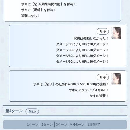
サキに【怒り(効果時間2倍)】を付与！
サキに【呪縛】を付与！
追撃…なし！
サキ
呪縛は発動しなかった！
ダメージ30によりHPに30ダメージ！
ダメージ30によりHPに30ダメージ！
ダメージ30によりHPに30ダメージ！
ダメージ30によりHPに30ダメージ！
サキ
サキは【怒り】のため(14.000, 2.500, 0.000)に移動！
サキのアクティブスキル1！
サキの追撃！
第4ターン
Map
1ターン
2ターン
3ターン
4ターン
戦闘終了