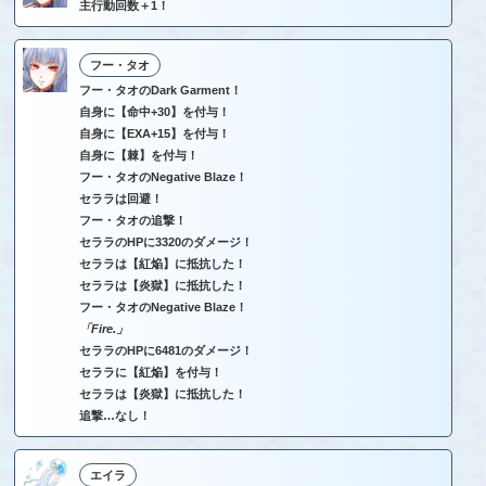
主行動回数＋1！
フー・タオ
フー・タオのDark Garment！
自身に【命中+30】を付与！
自身に【EXA+15】を付与！
自身に【棘】を付与！
フー・タオのNegative Blaze！
セララは回避！
フー・タオの追撃！
セララのHPに3320のダメージ！
セララは【紅焔】に抵抗した！
セララは【炎獄】に抵抗した！
フー・タオのNegative Blaze！
「Fire.」
セララのHPに6481のダメージ！
セララに【紅焔】を付与！
セララは【炎獄】に抵抗した！
追撃…なし！
エイラ