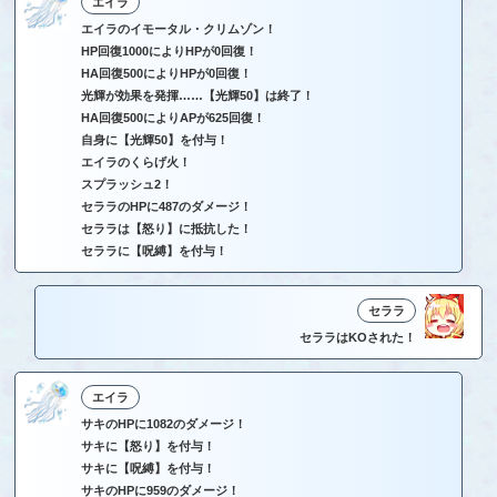
エイラ
エイラのイモータル・クリムゾン！
HP回復1000によりHPが0回復！
HA回復500によりHPが0回復！
光輝が効果を発揮……【光輝50】は終了！
HA回復500によりAPが625回復！
自身に【光輝50】を付与！
エイラのくらげ火！
スプラッシュ2！
セララのHPに487のダメージ！
セララは【怒り】に抵抗した！
セララに【呪縛】を付与！
セララ
セララはKOされた！
エイラ
サキのHPに1082のダメージ！
サキに【怒り】を付与！
サキに【呪縛】を付与！
サキのHPに959のダメージ！