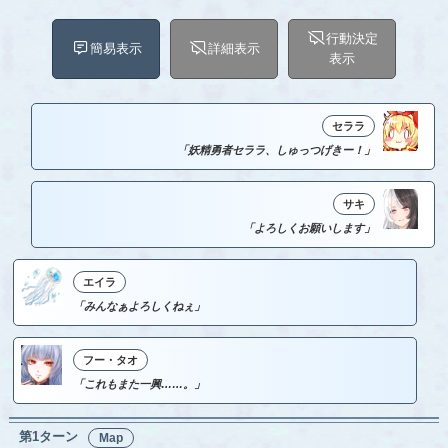
行動決定
簡易表示
詳細表示
表示
セララ
「妖精勇者セララ、しゅっつげきー！」
サキ
「よろしくお願いします」
エイラ
「みんなぁよろしくねぇ」
フー・タオ
「これもまた一興……。」
第1ターン
Map