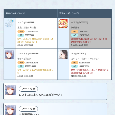
混沌イレギュラーズ1
混沌イレギュラーズ3
エイラ(p3x008595)
セララ(p3x000273)
水底に揺蕩う月の花
妖精勇者
HP
132988/132988
HP
-329/39401
AP
3820/7300
AP
12925/13045
EXA+15(残り6) 封殺20(残り6) 回避+12
乱れ(残り2) 紅焔(残り2) 怒り(残り3) 呪
(残り6) 光輝50(残り8)
縛(残り4) 魅了(残り4)
(15.00, 2.50, 0.00)
(-15.00, -2.50, 0.00)
フー・タオ(p3x008299)
サキ(p3x009291)
秘すれば花なり
どいて！ 私がママでちゅよ！
HP
105845/105845
HP
13817/25322
AP
13283/16065
AP
10546/10736
命中+30(残り6) EXA+15(残り6) 棘(残り
体勢不利(残り1) 怒り(残り7) 呪縛(残り6)
6)
乱れ(残り2) 崩れ(残り3)
(-3.50, -2.50, 0.00)
(14.00, 2.50, 0.00)
フー・タオ
ロスト15によりAPに15ダメージ！
フー・タオ
主行動回数＋1！