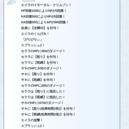
エイラのイモータル・クリムゾン！
HP回復1000によりHPが0回復！
HA回復500によりHPが0回復！
HA回復500によりAPが500回復！
自身に【光輝50】を付与！
エイラのくらげ火！
「びりびりぃ」
スプラッシュ2！
セララのHPに460のダメージ！
セララに【怒り】を付与！
セララに【呪縛】を付与！
サキのHPに630のダメージ！
サキに【怒り】を付与！
サキに【呪縛】を付与！
セララのHPに285のダメージ！
セララは【怒り】に抵抗した！
セララは【呪縛】に抵抗した！
サキのHPに1076のダメージ！
サキに【怒り(効果時間2倍)】を付与！
サキに【呪縛(効果時間2倍)】を付与！
エイラの追撃！
スプラッシュ2！