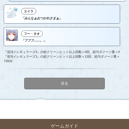
エイラ
「みんなぁおつかれさまぁ」
フー・タオ
「フフフ……。」
『混沌イレギュラーズ3』の総クリーンヒット以上回数＝0回、総与ダメージ量＝0
『混沌イレギュラーズ1』の総クリーンヒット以上回数＝13回、総与ダメージ量＝
73933
戻る
ゲームガイド