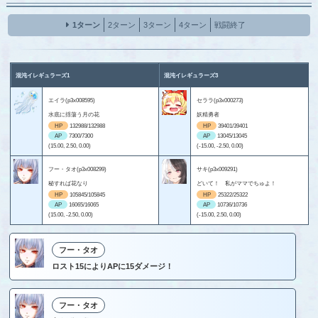
1ターン
2ターン
3ターン
4ターン
戦闘終了
混沌イレギュラーズ1
混沌イレギュラーズ3
エイラ(p3x008595)
セララ(p3x000273)
水底に揺蕩う月の花
妖精勇者
HP
132988/132988
HP
39401/39401
AP
7300/7300
AP
13045/13045
(15.00, 2.50, 0.00)
(-15.00, -2.50, 0.00)
フー・タオ(p3x008299)
サキ(p3x009291)
秘すれば花なり
どいて！ 私がママでちゅよ！
HP
105845/105845
HP
25322/25322
AP
16065/16065
AP
10736/10736
(15.00, -2.50, 0.00)
(-15.00, 2.50, 0.00)
フー・タオ
ロスト15によりAPに15ダメージ！
フー・タオ