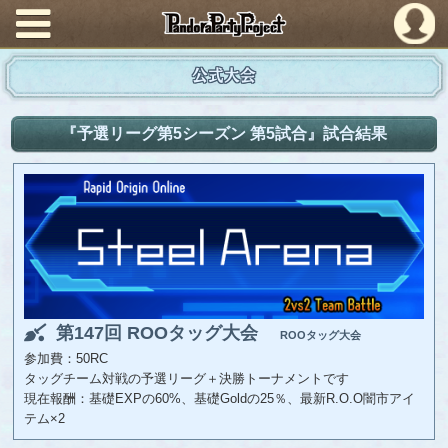
PandoraPartyProject
公式大会
『予選リーグ第5シーズン 第5試合』試合結果
第147回 ROOタッグ大会
ROOタッグ大会
参加費：50RC
タッグチーム対戦の予選リーグ＋決勝トーナメントです
現在報酬：基礎EXPの60%、基礎Goldの25％、最新R.O.O闇市アイ
テム×2