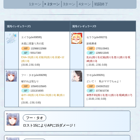
1ターン
2ターン
3ターン
4ターン
戦闘終了
混沌イレギュラーズ1
混沌イレギュラーズ3
エイラ(p3x008595)
セララ(p3x000273)
水底に揺蕩う月の花
妖精勇者
HP
132988/132988
HP
27051/39401
AP
5551/7300
AP
12985/13045
EXA+15(残り8) 封殺20(残り8) 回避+12
乱れ(残り3) 紅焔(残り3) 怒り(残り3) 呪
(残り8)
縛(残り3)
(15.00, 2.50, 0.00)
(-15.00, -2.50, 0.00)
フー・タオ(p3x008299)
サキ(p3x009291)
秘すれば花なり
どいて！ 私がママでちゅよ！
HP
105845/105845
HP
23439/25322
AP
13313/16065
AP
10736/10736
命中+30(残り8) EXA+15(残り8) 棘(残り
体勢不利(残り3) 怒り(残り3) 呪縛(残り7)
8)
(-15.00, 2.50, 0.00)
(15.00, -2.50, 0.00)
フー・タオ
ロスト15によりAPに15ダメージ！