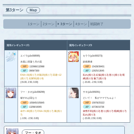
第3ターン
Map
1ターン
2ターン
3ターン
4ターン
戦闘終了
混沌イレギュラーズ1
混沌イレギュラーズ3
エイラ(p3x008595)
セララ(p3x000273)
水底に揺蕩う月の花
妖精勇者
HP
132988/132988
HP
15428/39401
AP
3909/7300
AP
12925/13045
EXA+15(残り7) 封殺20(残り7) 回避+12
乱れ(残り2) 紅焔(残り2) 怒り(残り3) 呪
(残り7) 光輝50(残り8)
縛(残り3) 魅了(残り3)
(15.00, 2.50, 0.00)
(-15.00, -2.50, 0.00)
フー・タオ(p3x008299)
サキ(p3x009291)
秘すれば花なり
どいて！ 私がママでちゅよ！
HP
105845/105845
HP
15978/25322
AP
13298/16065
AP
10736/10736
命中+30(残り7) EXA+15(残り7) 棘(残り
体勢不利(残り2) 怒り(残り7) 呪縛(残り7)
7)
乱れ(残り3)
(-3.50, -2.50, 0.00)
(-15.00, 2.50, 0.00)
フー・タオ