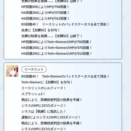
光輝が効果を発揮……【光輝50】は終了！
HP回復500によりHPが750回復！
HA回復250によりHPが375回復！
HA回復250によりAPが312回復！
BS回復40！ リースリットのバッドステータスを全て消去！
自身に【光輝50】を付与！
光輝が効果を発揮……【光輝50】は終了！
HP回復500によりTeth=SteinerのHPが750回復！
HA回復250によりTeth=SteinerのHPが375回復！
HA回復250によりTeth=SteinerのAPが312回復！
リースリット
BS回復40！ Teth=Steinerのバッドステータスを全て消去！
Teth=Steinerに【光輝50】を付与！
リースリットのシルフィード！
スプラッシュ2！
弱点により、防御技術判定の効果を半減！
シラスのHPに157のダメージ！
シラスは【呪縛】に抵抗した！
虚無3によりシラスのHPに153ダメージ！
弱点により、防御技術判定の効果を半減！
シラスのHPに517のダメージ！