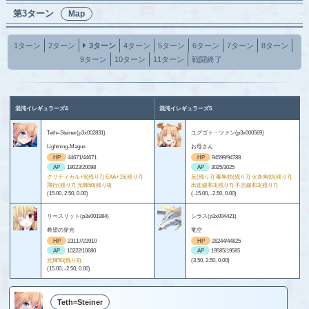
第3ターン
Map
1ターン
2ターン
3ターン
4ターン
5ターン
6ターン
7ターン
8ターン
9ターン
10ターン
11ターン
戦闘終了
混沌イレギュラーズ4
混沌イレギュラーズ5
Teth=Steiner(p3x002831)
ユグゴト・ツァン(p3x000569)
Lightning-Magus
お母さん
HP
44671/44671
HP
94599/94788
AP
18023/20098
AP
3025/3025
クリティカル+8(残り7) EXA+15(残り7)
反(残り7) 毒無効(残り7) 火炎無効(残り7)
飛行(残り7) 光輝50(残り8)
出血緩和3(残り7) 不吉緩和3(残り7)
(15.00, 2.50, 0.00)
(-15.00, -2.50, 0.00)
リースリット(p3x001984)
シラス(p3x004421)
希望の穿光
竜空
HP
23117/23910
HP
28244/44825
AP
10222/10680
AP
19585/19585
光輝50(残り8)
(3.50, 2.50, 0.00)
(15.00, -2.50, 0.00)
Teth=Steiner