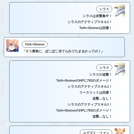
シラス
シラスは攻撃集中！
シラスのアクティブスキル1！
Teth=Steinerは回避！
Teth=Steiner
「そう簡単に、ぼこぼこ当てられてたまるかっての！」
シラス
シラスの追撃！
Teth=SteinerのHPに793のダメージ！
シラスのアクティブスキル1！
リースリットは回避！
追撃…なし！
シラスのアクティブスキル1！
Teth=SteinerのHPに793のダメージ！
追撃…なし！
ユグゴト・ツァン