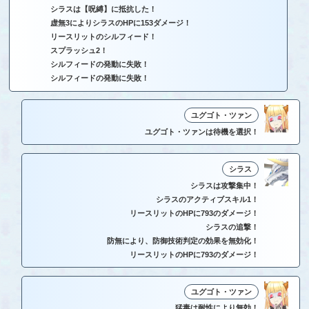
シラスは【呪縛】に抵抗した！
虚無3によりシラスのHPに153ダメージ！
リースリットのシルフィード！
スプラッシュ2！
シルフィードの発動に失敗！
シルフィードの発動に失敗！
ユグゴト・ツァン
ユグゴト・ツァンは待機を選択！
シラス
シラスは攻撃集中！
シラスのアクティブスキル1！
リースリットのHPに793のダメージ！
シラスの追撃！
防無により、防御技術判定の効果を無効化！
リースリットのHPに793のダメージ！
ユグゴト・ツァン
猛毒は耐性により無効！