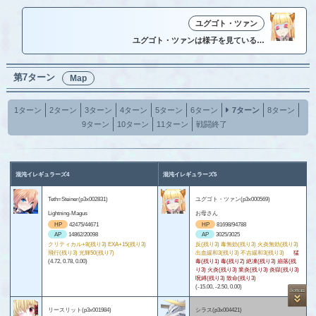
ユグゴト・ツァン
ユグゴト・ツァンは様子を見ている…
第7ターン
Map
1ターン
2ターン
3ターン
4ターン
5ターン
6ターン
7ターン
8ターン
9ターン
10ターン
11ターン
戦闘終了
混沌イレギュラーズ4
混沌イレギュラーズ5
Teth=Steiner(p3x002831)
ユグゴト・ツァン(p3x000569)
Lightning-Magus
お母さん
HP
42475/44671
HP
81698/94788
AP
14862/20098
AP
3025/3025
クリティカル+8(残り3) EXA+15(残り3)
反(残り3) 毒無効(残り3) 火炎無効(残り3)
飛行(残り3) 光輝50(残り7)
出血緩和3(残り3) 不吉緩和3(残り3)
猛
(4.72, 0.78, 0.00)
毒(残り1) 毒(残り2) 絶凍(残り3) 崩落(残
り3) 火炎(残り3) 業炎(残り3) 炎獄(残り3)
呪縛(残り3) 致命(残り3)
(-15.00, -2.50, 0.00)
リースリット(p3x001984)
シラス(p3x004421)