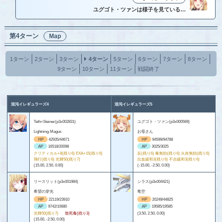
ユグゴト・ツァンは様子を見ている…
第4ターン
Map
1ターン
2ターン
3ターン
4ターン
5ターン
6ターン
7ターン
8ターン
9ターン
10ターン
11ターン
戦闘終了
混沌イレギュラーズ4
混沌イレギュラーズ5
Teth=Steiner(p3x002831)
ユグゴト・ツァン(p3x000569)
Lightning-Magus
お母さん
HP
42935/44671
HP
94599/94788
AP
16518/20098
AP
3025/3025
クリティカル+8(残り6) EXA+15(残り6)
反(残り6) 毒無効(残り6) 火炎無効(残り6)
飛行(残り6) 光輝50(残り7)
出血緩和3(残り6) 不吉緩和3(残り6)
(15.00, 2.50, 0.00)
(-15.00, -2.50, 0.00)
リースリット(p3x001984)
シラス(p3x004421)
希望の穿光
竜空
HP
22119/23910
HP
20249/44825
AP
9742/10680
AP
19585/19585
光輝50(残り7)
致死毒(残り3)
(3.50, 2.50, 0.00)
(15.00, -2.50, 0.00)