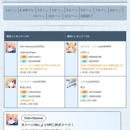
1ターン
2ターン
3ターン
4ターン
5ターン
6ターン
7ターン
8ターン
9ターン
10ターン
11ターン
戦闘終了
混沌イレギュラーズ4
混沌イレギュラーズ5
Teth=Steiner(p3x002831)
ユグゴト・ツァン(p3x000569)
Lightning-Magus
お母さん
HP
44671/44671
HP
94599/94788
AP
19216/20098
AP
3025/3025
クリティカル+8(残り8) EXA+15(残り8)
反(残り8) 毒無効(残り8) 火炎無効(残り8)
飛行(残り8) 光輝50(残り8)
出血緩和3(残り8) 不吉緩和3(残り8)
(15.00, 2.50, 0.00)
(-15.00, -2.50, 0.00)
リースリット(p3x001984)
シラス(p3x004421)
希望の穿光
竜空
HP
23910/23910
HP
38772/44825
AP
10420/10680
AP
19585/19585
光輝50(残り8)
(3.50, 2.50, 0.00)
(15.00, -2.50, 0.00)
Teth=Steiner
ダメージ30によりHPに30ダメージ！