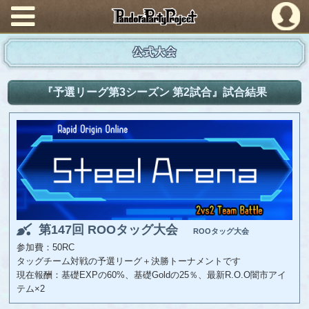
PandoraPartyProject
公式大会
『予選リーグ第3シーズン 第2試合』試合結果
第147回 ROOタッグ大会
ROOタッグ大会
参加費：50RC
タッグチーム対戦の予選リーグ＋決勝トーナメントです
現在報酬：基礎EXPの60%、基礎Goldの25％、最新R.O.O闇市アイ
テム×2