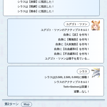
シラスは【炎獄】に抵抗した！
シラスは【呪縛】に抵抗した！
シラスは【致命】に抵抗した！
ユグゴト・ツァン
ユグゴト・ツァンのアクティブスキル1！
自身に【反】を付与！
自身に【毒無効】を付与！
自身に【火炎無効】を付与！
自身に【出血緩和3】を付与！
自身に【不吉緩和3】を付与！
ユグゴト・ツァンは様子を見ている…
シラス
シラスは(3.500, 2.500, 0.000)に移動！
シラスのアクティブスキル1！
Teth=Steinerは回避！
追撃…なし！
第2ターン
Map