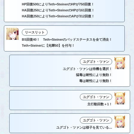
HP回復500によりTeth=SteinerのHPが750回復！
HA回復250によりTeth=SteinerのHPが161回復！
HA回復250によりTeth=SteinerのAPが312回復！
リースリット
BS回復40！ Teth=Steinerのバッドステータスを全て消去！
Teth=Steinerに【光輝50】を付与！
ユグゴト・ツァン
ユグゴト・ツァンは待機を選択！
猛毒は耐性により無効！
毒は耐性により無効！
ユグゴト・ツァン
主行動回数＋1！
ユグゴト・ツァン
ユグゴト・ツァンは様子を見ている…