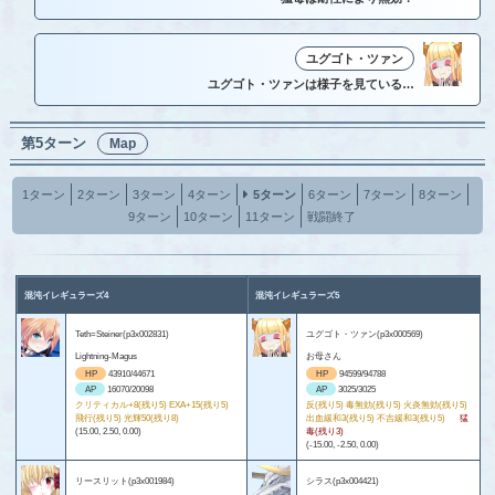
ユグゴト・ツァン
ユグゴト・ツァンは様子を見ている…
第5ターン
Map
1ターン
2ターン
3ターン
4ターン
5ターン
6ターン
7ターン
8ターン
9ターン
10ターン
11ターン
戦闘終了
混沌イレギュラーズ4
混沌イレギュラーズ5
Teth=Steiner(p3x002831)
ユグゴト・ツァン(p3x000569)
Lightning-Magus
お母さん
HP
43910/44671
HP
94599/94788
AP
16070/20098
AP
3025/3025
クリティカル+8(残り5) EXA+15(残り5)
反(残り5) 毒無効(残り5) 火炎無効(残り5)
飛行(残り5) 光輝50(残り8)
出血緩和3(残り5) 不吉緩和3(残り5)
猛
(15.00, 2.50, 0.00)
毒(残り3)
(-15.00, -2.50, 0.00)
リースリット(p3x001984)
シラス(p3x004421)