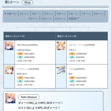
第1ターン
Map
1ターン
2ターン
3ターン
4ターン
5ターン
6ターン
7ターン
8ターン
9ターン
10ターン
11ターン
戦闘終了
混沌イレギュラーズ4
混沌イレギュラーズ5
Teth=Steiner(p3x002831)
ユグゴト・ツァン(p3x000569)
Lightning-Magus
お母さん
HP
44671/44671
HP
94788/94788
AP
20098/20098
AP
3025/3025
(15.00, 2.50, 0.00)
(-15.00, -2.50, 0.00)
リースリット(p3x001984)
シラス(p3x004421)
希望の穿光
竜空
HP
23910/23910
HP
44825/44825
AP
10680/10680
AP
19585/19585
(15.00, -2.50, 0.00)
(-15.00, 2.50, 0.00)
Teth=Steiner
ダメージ30によりHPに30ダメージ！
ロスト15によりAPに15ダメージ！