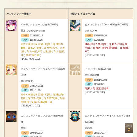
バンドメンバー募集中
混沌イレギュラーズ11
イーリン・ジョーンズ(p3p000854)
ビスコッティ＝CON＝MOS(p3p010556)
天才になれなかった女
メカモスカ
HP
27215/27215
HP
10637/18420
AP
11836/15095
AP
5200/6235
命中+10(残り6) 回避+10(残り6) 機動力+
猛毒(残り2) 懊悩(残り6) 魅了(残り6) 重
1(残り6) EXA+5(残り6) カ至(残り7) カ近
圧(残り6) 魔凶(残り6) 雷陣(残り6) 毒(残
(残り7) カ中(残り7) カ遠(残り7) カ超(残
り7)
り7) 能率50(残り7)
(-15.00, -7.50, 0.00)
(14.50, -8.36, 0.00)
フォルトゥナリア・ヴェルーリア(p3p00
イ ＝ モウト(p3p006766)
9512)
特異運命的妹
HP
16861/29193
笑顔の魔女
AP
1430/2350
HP
21002/22344
毒(残り3) 滂沱(残り8)
AP
9361/11644
(-15.00, -2.50, 0.00)
命中+10(残り5) 回避+10(残り5) 機動力+
1(残り5) EXA+5(残り5) 奇跡25(残り7) 能
率50(残り6) 賦活1350(残り6)
(-13.16, 6.71, 0.00)
エクスマリア＝カリブルヌス(p3p00078
ムスティスラーフ・バイルシュタイン(p3
7)
p001619)
愛娘
黒武護
HP
15075/22917
HP
3551/17217
AP
8454/10556
AP
7828/9743