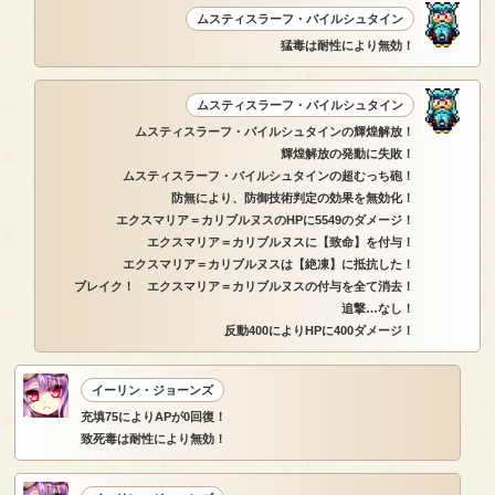
ムスティスラーフ・バイルシュタイン
猛毒は耐性により無効！
ムスティスラーフ・バイルシュタイン
ムスティスラーフ・バイルシュタインの輝煌解放！
輝煌解放の発動に失敗！
ムスティスラーフ・バイルシュタインの超むっち砲！
防無により、防御技術判定の効果を無効化！
エクスマリア＝カリブルヌスのHPに5549のダメージ！
エクスマリア＝カリブルヌスに【致命】を付与！
エクスマリア＝カリブルヌスは【絶凍】に抵抗した！
ブレイク！ エクスマリア＝カリブルヌスの付与を全て消去！
追撃…なし！
反動400によりHPに400ダメージ！
イーリン・ジョーンズ
充填75によりAPが0回復！
致死毒は耐性により無効！