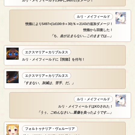
ルリ・メイフィールドのHPに5497のダメージ！
ルリ・メイフィールド
恍惚により5497×(1d100:9＋30)％＝2143の追加ダメージ！
恍惚から回復した！
「ち、血が止まらない…このままでは…」
エクスマリア＝カリブルヌス
ルリ・メイフィールドに【恍惚】を付与！
エクスマリア＝カリブルヌス
「すまない、加減は、苦手、だ。」
ルリ・メイフィールド
ルリ・メイフィールドはKOされた！
「うぅ、ごめんなさい…重傷を負ったようです…」
フォルトゥナリア・ヴェルーリア