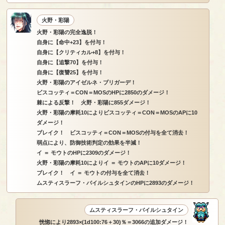
火野・彩陽
火野・彩陽の完全逸脱！
自身に【命中+23】を付与！
自身に【クリティカル+8】を付与！
自身に【追撃70】を付与！
自身に【復讐25】を付与！
火野・彩陽のアイゼルネ・ブリガーデ！
ビスコッティ＝CON＝MOSのHPに2850のダメージ！
棘による反撃！ 火野・彩陽に855ダメージ！
火野・彩陽の摩耗10によりビスコッティ＝CON＝MOSのAPに10
ダメージ！
ブレイク！ ビスコッティ＝CON＝MOSの付与を全て消去！
弱点により、防御技術判定の効果を半減！
イ ＝ モウトのHPに2309のダメージ！
火野・彩陽の摩耗10によりイ ＝ モウトのAPに10ダメージ！
ブレイク！ イ ＝ モウトの付与を全て消去！
ムスティスラーフ・バイルシュタインのHPに2893のダメージ！
ムスティスラーフ・バイルシュタイン
恍惚により2893×(1d100:76＋30)％＝3066の追加ダメージ！