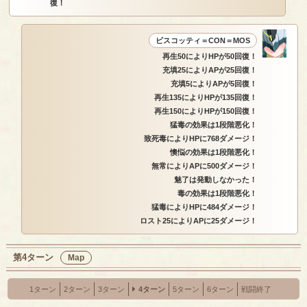
復！
ビスコッティ＝CON＝MOS
再生50によりHPが50回復！
充填25によりAPが25回復！
充填5によりAPが5回復！
再生135によりHPが135回復！
再生150によりHPが150回復！
猛毒の効果は1段階悪化！
致死毒によりHPに768ダメージ！
懊悩の効果は1段階悪化！
無常によりAPに500ダメージ！
魅了は発動しなかった！
毒の効果は1段階悪化！
猛毒によりHPに484ダメージ！
ロスト25によりAPに25ダメージ！
第4ターン
Map
1ターン
2ターン
3ターン
4ターン
5ターン
6ターン
戦闘終了