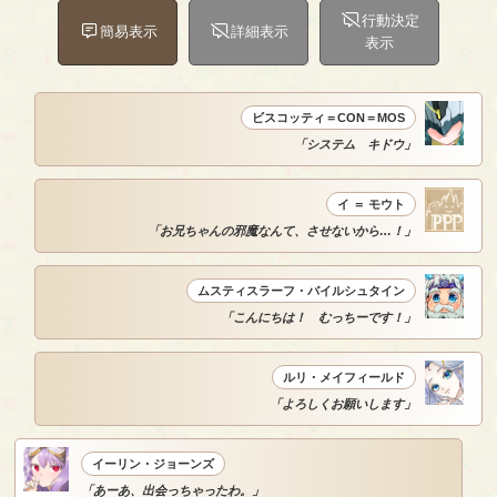
行動決定
簡易表示
詳細表示
表示
ビスコッティ＝CON＝MOS
「システム キドウ」
イ ＝ モウト
「お兄ちゃんの邪魔なんて、させないから…！」
ムスティスラーフ・バイルシュタイン
「こんにちは！ むっちーです！」
ルリ・メイフィールド
「よろしくお願いします」
イーリン・ジョーンズ
「あーあ、出会っちゃったわ。」