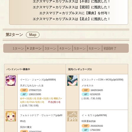
エクスマリア＝カリブルヌスは【不吉】に抵抗した！
エクスマリア＝カリブルヌスは【泥沼】に抵抗した！
エクスマリア＝カリブルヌスに【業炎】を付与！
エクスマリア＝カリブルヌスは【足止】に抵抗した！
第2ターン
Map
1ターン
2ターン
3ターン
4ターン
5ターン
6ターン
戦闘終了
バンドメンバー募集中
混沌イレギュラーズ11
イーリン・ジョーンズ(p3p000854)
ビスコッティ＝CON＝MOS(p3p010556)
天才になれなかった女
メカモスカ
HP
27059/27215
HP
18420/18420
AP
12802/15095
AP
6210/6235
命中+10(残り8) 回避+10(残り8) 機動力+
(-15.00, -7.50, 0.00)
1(残り8) EXA+5(残り8)
不吉(残り4)
(-12.00, 7.50, 0.00)
フォルトゥナリア・ヴェルーリア(p3p00
イ ＝ モウト(p3p006766)
9512)
特異運命的妹
HP
29193/29193
笑顔の魔女
AP
1750/2350
HP
22344/22344