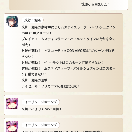
恍惚から回復した！
火野・彩陽
火野・彩陽の摩耗10によりムスティスラーフ・バイルシュタイン
のAPに10ダメージ！
ブレイク！ ムスティスラーフ・バイルシュタインの付与を全て
消去！
封殺が発動！ ビスコッティ＝CON＝MOSはこのターン行動で
きない！
封殺が発動！ イ ＝ モウトはこのターン行動できない！
封殺が発動！ ムスティスラーフ・バイルシュタインはこのター
ン行動できない！
火野・彩陽の追撃！
アイゼルネ・ブリガーデの発動に失敗！
イーリン・ジョーンズ
充填75によりAPが75回復！
イーリン・ジョーンズ
イーリン・ジョーンズは(14.500, -8.366, 0.000)に移動！