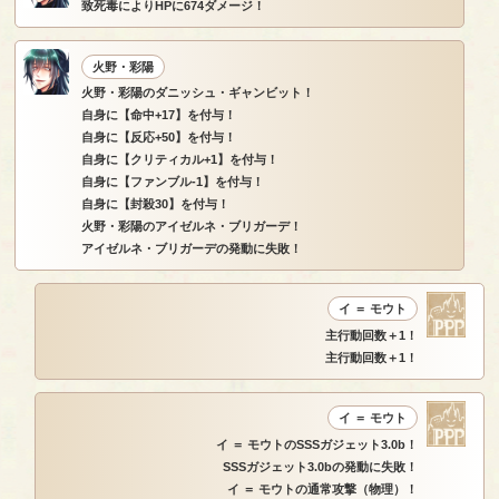
致死毒によりHPに674ダメージ！
火野・彩陽
火野・彩陽のダニッシュ・ギャンビット！
自身に【命中+17】を付与！
自身に【反応+50】を付与！
自身に【クリティカル+1】を付与！
自身に【ファンブル-1】を付与！
自身に【封殺30】を付与！
火野・彩陽のアイゼルネ・ブリガーデ！
アイゼルネ・ブリガーデの発動に失敗！
イ ＝ モウト
主行動回数＋1！
主行動回数＋1！
イ ＝ モウト
イ ＝ モウトのSSSガジェット3.0b！
SSSガジェット3.0bの発動に失敗！
イ ＝ モウトの通常攻撃（物理）！