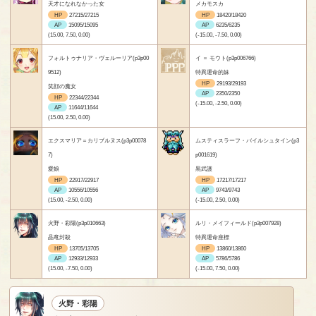
天才になれなかった女
メカモスカ
HP
27215/27215
HP
18420/18420
AP
15095/15095
AP
6235/6235
(15.00, 7.50, 0.00)
(-15.00, -7.50, 0.00)
フォルトゥナリア・ヴェルーリア(p3p00
イ ＝ モウト(p3p006766)
9512)
特異運命的妹
HP
29193/29193
笑顔の魔女
AP
2350/2350
HP
22344/22344
(-15.00, -2.50, 0.00)
AP
11644/11644
(15.00, 2.50, 0.00)
エクスマリア＝カリブルヌス(p3p00078
ムスティスラーフ・バイルシュタイン(p3
7)
p001619)
愛娘
黒武護
HP
22917/22917
HP
17217/17217
AP
10556/10556
AP
9743/9743
(15.00, -2.50, 0.00)
(-15.00, 2.50, 0.00)
火野・彩陽(p3p010663)
ルリ・メイフィールド(p3p007928)
晶竜封殺
特異運命座標
HP
13705/13705
HP
13860/13860
AP
12933/12933
AP
5786/5786
(15.00, -7.50, 0.00)
(-15.00, 7.50, 0.00)
火野・彩陽