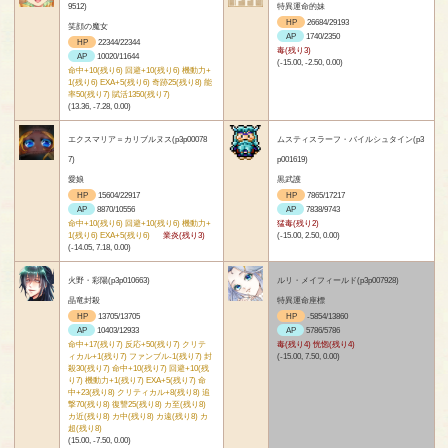
9512)
特異運命的妹
HP
26684/29193
笑顔の魔女
AP
1740/2350
HP
22344/22344
毒(残り3)
AP
10020/11644
(-15.00, -2.50, 0.00)
命中+10(残り6) 回避+10(残り6) 機動力+
1(残り6) EXA+5(残り6) 奇跡25(残り8) 能
率50(残り7) 賦活1350(残り7)
(13.36, -7.28, 0.00)
エクスマリア＝カリブルヌス(p3p00078
ムスティスラーフ・バイルシュタイン(p3
7)
p001619)
愛娘
黒武護
HP
15604/22917
HP
7865/17217
AP
8870/10556
AP
7838/9743
命中+10(残り6) 回避+10(残り6) 機動力+
猛毒(残り2)
1(残り6) EXA+5(残り6)
業炎(残り3)
(-15.00, 2.50, 0.00)
(-14.05, 7.18, 0.00)
火野・彩陽(p3p010663)
ルリ・メイフィールド(p3p007928)
晶竜封殺
特異運命座標
HP
13705/13705
HP
-5854/13860
AP
10403/12933
AP
5786/5786
命中+17(残り7) 反応+50(残り7) クリテ
毒(残り4) 恍惚(残り4)
ィカル+1(残り7) ファンブル-1(残り7) 封
(-15.00, 7.50, 0.00)
殺30(残り7) 命中+10(残り7) 回避+10(残
り7) 機動力+1(残り7) EXA+5(残り7) 命
中+23(残り8) クリティカル+8(残り8) 追
撃70(残り8) 復讐25(残り8) カ至(残り8)
カ近(残り8) カ中(残り8) カ遠(残り8) カ
超(残り8)
(15.00, -7.50, 0.00)