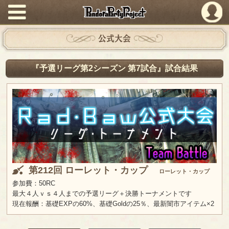
PandoraPartyProject
公式大会
『予選リーグ第2シーズン 第7試合』試合結果
第212回 ローレット・カップ
ローレット・カップ
参加費：50RC
最大４人ｖｓ４人までの予選リーグ＋決勝トーナメントです
現在報酬：基礎EXPの60%、基礎Goldの25％、最新闇市アイテム×2