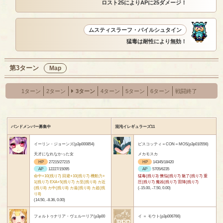
ロスト25によりAPに25ダメージ！
ムスティスラーフ・バイルシュタイン
猛毒は耐性により無効！
第3ターン
Map
1ターン
2ターン
3ターン
4ターン
5ターン
6ターン
戦闘終了
バンドメンバー募集中
混沌イレギュラーズ11
イーリン・ジョーンズ(p3p000854)
ビスコッティ＝CON＝MOS(p3p010556)
天才になれなかった女
メカモスカ
HP
27215/27215
HP
14345/18420
AP
12227/15095
AP
5705/6235
命中+10(残り7) 回避+10(残り7) 機動力+
猛毒(残り3) 懊悩(残り7) 魅了(残り7) 重
1(残り7) EXA+5(残り7) カ至(残り8) カ近
圧(残り7) 魔凶(残り7) 雷陣(残り7)
(残り8) カ中(残り8) カ遠(残り8) カ超(残
(-15.00, -7.50, 0.00)
り8)
(14.50, -8.36, 0.00)
フォルトゥナリア・ヴェルーリア(p3p00
イ ＝ モウト(p3p006766)