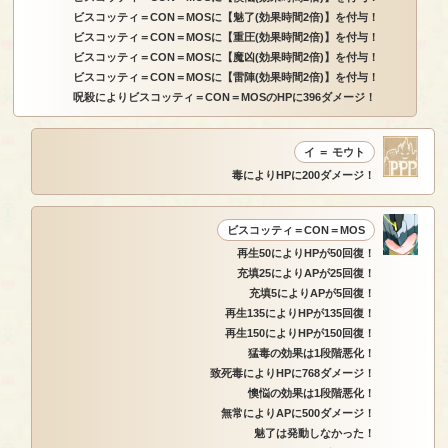
ビスコッティ＝CON＝MOSに【魅了(効果時間2倍)】を付与！
ビスコッティ＝CON＝MOSに【重圧(効果時間2倍)】を付与！
ビスコッティ＝CON＝MOSに【魔凶(効果時間2倍)】を付与！
ビスコッティ＝CON＝MOSに【雷陣(効果時間2倍)】を付与！
呪殺によりビスコッティ＝CON＝MOSのHPに396ダメージ！
イ ＝ モウト
毒によりHPに200ダメージ！
ビスコッティ＝CON＝MOS
再生50によりHPが50回復！
充填25によりAPが25回復！
充填5によりAPが5回復！
再生135によりHPが135回復！
再生150によりHPが150回復！
猛毒の効果は1段階悪化！
致死毒によりHPに768ダメージ！
懊悩の効果は1段階悪化！
無常によりAPに500ダメージ！
魅了は発動しなかった！