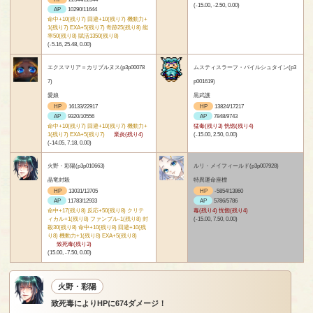
(-15.00, -2.50, 0.00)
AP
10290/11644
命中+10(残り7) 回避+10(残り7) 機動力+
1(残り7) EXA+5(残り7) 奇跡25(残り8) 能
率50(残り8) 賦活1350(残り8)
(-5.16, 25.48, 0.00)
エクスマリア＝カリブルヌス(p3p00078
ムスティスラーフ・バイルシュタイン(p3
7)
p001619)
愛娘
黒武護
HP
16133/22917
HP
13824/17217
AP
9320/10556
AP
7848/9743
命中+10(残り7) 回避+10(残り7) 機動力+
猛毒(残り3) 恍惚(残り4)
1(残り7) EXA+5(残り7)
業炎(残り4)
(-15.00, 2.50, 0.00)
(-14.05, 7.18, 0.00)
火野・彩陽(p3p010663)
ルリ・メイフィールド(p3p007928)
晶竜封殺
特異運命座標
HP
13031/13705
HP
-5854/13860
AP
11783/12933
AP
5786/5786
命中+17(残り8) 反応+50(残り8) クリテ
毒(残り4) 恍惚(残り4)
ィカル+1(残り8) ファンブル-1(残り8) 封
(-15.00, 7.50, 0.00)
殺30(残り8) 命中+10(残り8) 回避+10(残
り8) 機動力+1(残り8) EXA+5(残り8)
致死毒(残り3)
(15.00, -7.50, 0.00)
火野・彩陽
致死毒によりHPに674ダメージ！