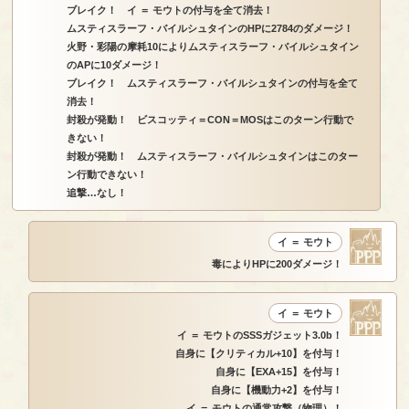
ブレイク！ イ ＝ モウトの付与を全て消去！
ムスティスラーフ・バイルシュタインのHPに2784のダメージ！
火野・彩陽の摩耗10によりムスティスラーフ・バイルシュタイン
のAPに10ダメージ！
ブレイク！ ムスティスラーフ・バイルシュタインの付与を全て
消去！
封殺が発動！ ビスコッティ＝CON＝MOSはこのターン行動で
きない！
封殺が発動！ ムスティスラーフ・バイルシュタインはこのター
ン行動できない！
追撃…なし！
イ ＝ モウト
毒によりHPに200ダメージ！
イ ＝ モウト
イ ＝ モウトのSSSガジェット3.0b！
自身に【クリティカル+10】を付与！
自身に【EXA+15】を付与！
自身に【機動力+2】を付与！
イ ＝ モウトの通常攻撃（物理）！