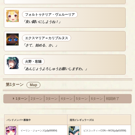
フォルトゥナリア・ヴェルーリア
「良い闘いにしようね！」
エクスマリア＝カリブルヌス
「さて、始める、か。」
火野・彩陽
「あんじょうよろしゅうお願いしますわ。」
第1ターン
Map
1ターン
2ターン
3ターン
4ターン
5ターン
6ターン
戦闘終了
バンドメンバー募集中
混沌イレギュラーズ11
イーリン・ジョーンズ(p3p000854)
ビスコッティ＝CON＝MOS(p3p010556)