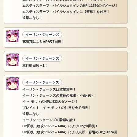
ムスティスラーフ・バイルシュタインのHPに1530のダメージ！
ムスティスラーフ・バイルシュタインに【窒息】を付与！
追撃…なし！
イーリン・ジョーンズ
充填75によりAPが75回復！
イーリン・ジョーンズ
主行動回数＋1！
イーリン・ジョーンズ
イーリン・ジョーンズは攻撃集中！
イーリン・ジョーンズの紫苑の魔眼・不条<改>！
イ ＝ モウトのHPに833のダメージ！
ブレイク！ イ ＝ モウトの付与を全て消去！
追撃…なし！
イーリン・ジョーンズの騎紫の詩！
HP回復（物攻:702×2＝1404）によりHPが0回復！
HP回復（物攻:702×2＝1404）により火野・彩陽のHPが1274回