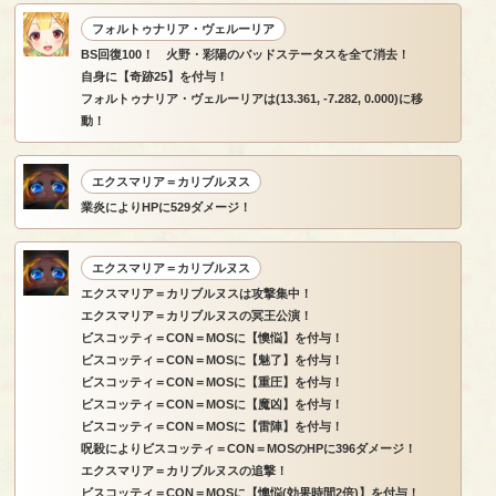
フォルトゥナリア・ヴェルーリア
BS回復100！ 火野・彩陽のバッドステータスを全て消去！
自身に【奇跡25】を付与！
フォルトゥナリア・ヴェルーリアは(13.361, -7.282, 0.000)に移
動！
エクスマリア＝カリブルヌス
業炎によりHPに529ダメージ！
エクスマリア＝カリブルヌス
エクスマリア＝カリブルヌスは攻撃集中！
エクスマリア＝カリブルヌスの冥王公演！
ビスコッティ＝CON＝MOSに【懊悩】を付与！
ビスコッティ＝CON＝MOSに【魅了】を付与！
ビスコッティ＝CON＝MOSに【重圧】を付与！
ビスコッティ＝CON＝MOSに【魔凶】を付与！
ビスコッティ＝CON＝MOSに【雷陣】を付与！
呪殺によりビスコッティ＝CON＝MOSのHPに396ダメージ！
エクスマリア＝カリブルヌスの追撃！
ビスコッティ＝CON＝MOSに【懊悩(効果時間2倍)】を付与！