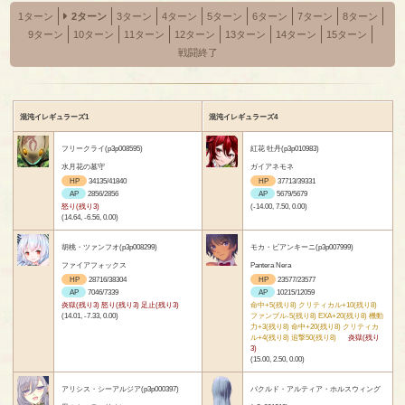
1ターン
2ターン
3ターン
4ターン
5ターン
6ターン
7ターン
8ターン
9ターン
10ターン
11ターン
12ターン
13ターン
14ターン
15ターン
戦闘終了
混沌イレギュラーズ1
混沌イレギュラーズ4
フリークライ(p3p008595)
紅花 牡丹(p3p010983)
水月花の墓守
ガイアネモネ
HP
34135/41840
HP
37713/39331
AP
2856/2856
AP
5679/5679
怒り(残り3)
(-14.00, 7.50, 0.00)
(14.64, -6.56, 0.00)
胡桃・ツァンフオ(p3p008299)
モカ・ビアンキーニ(p3p007999)
ファイアフォックス
Pantera Nera
HP
28716/38304
HP
23577/23577
AP
7046/7339
AP
10215/12059
炎獄(残り3) 怒り(残り3) 足止(残り3)
命中+5(残り8) クリティカル+10(残り8)
(14.01, -7.33, 0.00)
ファンブル-5(残り8) EXA+20(残り8) 機動
力+3(残り8) 命中+20(残り8) クリティカ
ル+4(残り8) 追撃50(残り8)
炎獄(残り
3)
(15.00, 2.50, 0.00)
アリシス・シーアルジア(p3p000397)
バクルド・アルティア・ホルスウィング