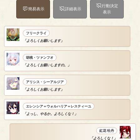
行動決定
簡易表示
詳細表示
表示
フリークライ
「よろしくお願いします」
胡桃・ツァンフオ
「よろしくお願いしますの。」
アリシス・シーアルジア
「よろしくお願いします」
エレンシア＝ウォルハリア＝レスティーユ
「よっし、やるか。よろしくな！」
紅花 牡丹
「よろしくな！」