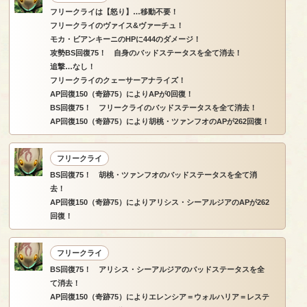
フリークライは【怒り】…移動不要！
フリークライのヴァイス&ヴァーチュ！
モカ・ビアンキーニのHPに444のダメージ！
攻勢BS回復75！ 自身のバッドステータスを全て消去！
追撃…なし！
フリークライのクェーサーアナライズ！
AP回復150（奇跡75）によりAPが0回復！
BS回復75！ フリークライのバッドステータスを全て消去！
AP回復150（奇跡75）により胡桃・ツァンフオのAPが262回復！
フリークライ
BS回復75！ 胡桃・ツァンフオのバッドステータスを全て消
去！
AP回復150（奇跡75）によりアリシス・シーアルジアのAPが262
回復！
フリークライ
BS回復75！ アリシス・シーアルジアのバッドステータスを全
て消去！
AP回復150（奇跡75）によりエレンシア＝ウォルハリア＝レステ