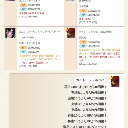
黒のミスティリオン
(p3p001219)
HP
16936/23797
老練老獪
AP
12628/12773
HP
28088/28674
怒り(残り4) 足止(残り4)
AP
12874/13488
(-15.00, 2.50, 0.00)
業炎(残り3)
(15.00, -2.50, 0.00)
エレンシア＝ウォルハリア＝レスティー
カイト・シャルラハ(p3p000684)
ユ(p3p004881)
風読禽
HP
25708/26966
騎兵の先立つ紅き備
AP
10800/12590
HP
16199/25569
回避+60(残り8) 反応+20(残り8) 再生240
AP
8789/10389
(残り8)
恍惚(残り4) 呪い(残り4) 重圧
王道の肉体(残り8) 覇道の精神(残り8) ク
(残り4) 不吉(残り4) 窒息(残り4) 足止(残
リティカル+6(残り8) EXA+10(残り8)
り4)
怒り(残り4) 足止(残り4)
(15.00, -7.50, 0.00)
(-15.00, 7.50, 0.00)
カイト・シャルラハ
再生240によりHPが240回復！
充填5によりAPが5回復！
充填10によりAPが10回復！
充填5によりAPが5回復！
充填5によりAPが5回復！
再生10によりHPが10回復！
再生15によりHPが15回復！
窒息によりAPに100ダメージ！