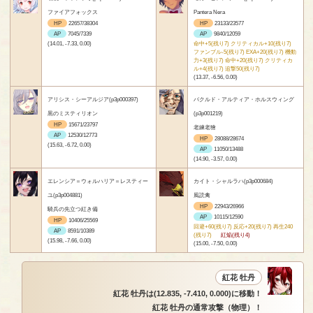
ファイアフォックス
Pantera Nera
HP
22657/38304
HP
23133/23577
AP
7045/7339
AP
9840/12059
(14.01, -7.33, 0.00)
命中+5(残り7) クリティカル+10(残り7)
ファンブル-5(残り7) EXA+20(残り7) 機動
力+3(残り7) 命中+20(残り7) クリティカ
ル+4(残り7) 追撃50(残り7)
(13.37, -6.56, 0.00)
アリシス・シーアルジア(p3p000397)
バクルド・アルティア・ホルスウィング
黒のミスティリオン
(p3p001219)
HP
15671/23797
老練老獪
AP
12530/12773
HP
28088/28674
(15.63, -6.72, 0.00)
AP
11050/13488
(14.90, -3.57, 0.00)
エレンシア＝ウォルハリア＝レスティー
カイト・シャルラハ(p3p000684)
ユ(p3p004881)
風読禽
HP
22943/26966
騎兵の先立つ紅き備
AP
10115/12590
HP
10406/25569
回避+60(残り7) 反応+20(残り7) 再生240
AP
8591/10389
(残り7)
紅焔(残り4)
(15.98, -7.66, 0.00)
(15.00, -7.50, 0.00)
紅花 牡丹
紅花 牡丹は(12.835, -7.410, 0.000)に移動！
紅花 牡丹の通常攻撃（物理）！