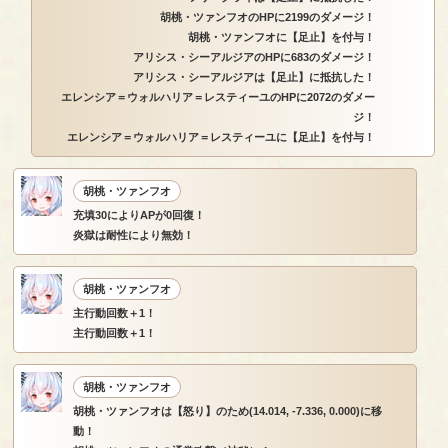
胡桃・ツァンフオのHPに2199のダメージ！
胡桃・ツァンフオに【足止】を付与！
アリシス・シーアルジアのHPに683のダメージ！
アリシス・シーアルジアは【足止】に抵抗した！
エレンシア＝ウォルハリア＝レスティーユのHPに2072のダメー
ジ！
エレンシア＝ウォルハリア＝レスティーユに【足止】を付与！
胡桃・ツァンフオ
充填30によりAPが0回復！
炎獄は耐性により無効！
胡桃・ツァンフオ
主行動回数＋1！
主行動回数＋1！
胡桃・ツァンフオ
胡桃・ツァンフオは【怒り】のため(14.014, -7.336, 0.000)に移
動！