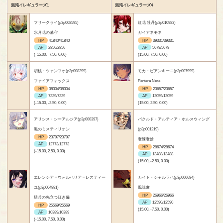
混沌イレギュラーズ1
混沌イレギュラーズ4
フリークライ(p3p008595)
紅花 牡丹(p3p010983)
水月花の墓守
ガイアネモネ
HP
41840/41840
HP
39331/39331
AP
2856/2856
AP
5679/5679
(-15.00, -7.50, 0.00)
(15.00, 7.50, 0.00)
胡桃・ツァンフオ(p3p008299)
モカ・ビアンキーニ(p3p007999)
ファイアフォックス
Pantera Nera
HP
38304/38304
HP
23657/23657
AP
7339/7339
AP
12059/12059
(-15.00, -2.50, 0.00)
(15.00, 2.50, 0.00)
アリシス・シーアルジア(p3p000397)
バクルド・アルティア・ホルスウィング
黒のミスティリオン
(p3p001219)
HP
23797/23797
老練老獪
AP
12773/12773
HP
28674/28674
(-15.00, 2.50, 0.00)
AP
13488/13488
(15.00, -2.50, 0.00)
エレンシア＝ウォルハリア＝レスティー
カイト・シャルラハ(p3p000684)
ユ(p3p004881)
風読禽
HP
26966/26966
騎兵の先立つ紅き備
AP
12590/12590
HP
25569/25569
(15.00, -7.50, 0.00)
AP
10389/10389
(-15.00, 7.50, 0.00)