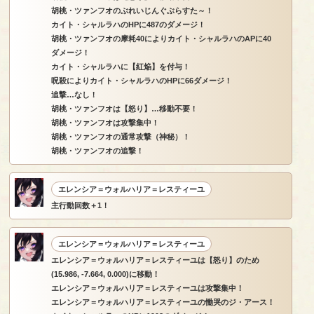
胡桃・ツァンフオのぶれいじんぐぶらすた～！
カイト・シャルラハのHPに487のダメージ！
胡桃・ツァンフオの摩耗40によりカイト・シャルラハのAPに40
ダメージ！
カイト・シャルラハに【紅焔】を付与！
呪殺によりカイト・シャルラハのHPに66ダメージ！
追撃…なし！
胡桃・ツァンフオは【怒り】…移動不要！
胡桃・ツァンフオは攻撃集中！
胡桃・ツァンフオの通常攻撃（神秘）！
胡桃・ツァンフオの追撃！
エレンシア＝ウォルハリア＝レスティーユ
主行動回数＋1！
エレンシア＝ウォルハリア＝レスティーユ
エレンシア＝ウォルハリア＝レスティーユは【怒り】のため
(15.986, -7.664, 0.000)に移動！
エレンシア＝ウォルハリア＝レスティーユは攻撃集中！
エレンシア＝ウォルハリア＝レスティーユの慟哭のジ・アース！