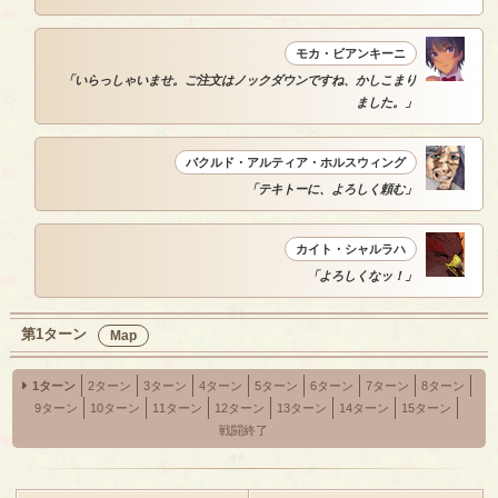
モカ・ビアンキーニ
「いらっしゃいませ。ご注文はノックダウンですね、かしこまり
ました。」
バクルド・アルティア・ホルスウィング
「テキトーに、よろしく頼む」
カイト・シャルラハ
「よろしくなッ！」
第1ターン
Map
1ターン
2ターン
3ターン
4ターン
5ターン
6ターン
7ターン
8ターン
9ターン
10ターン
11ターン
12ターン
13ターン
14ターン
15ターン
戦闘終了