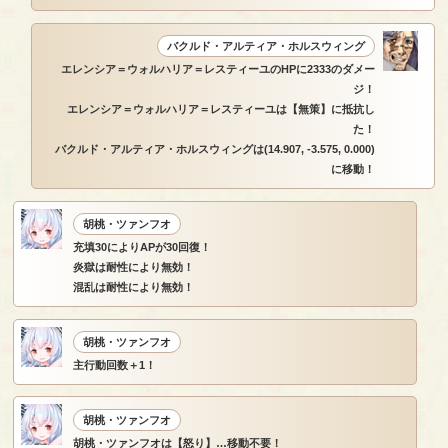
バクルド・アルティア・ホルスウィング
エレンシア＝ウォルハリア＝レスティーユのHPに2333のダメー
ジ！
エレンシア＝ウォルハリア＝レスティーユは【無策】に抵抗し
た！
バクルド・アルティア・ホルスウィングは(14.907, -3.575, 0.000)
に移動！
胡桃・ツァンフオ
充填30によりAPが30回復！
炎獄は耐性により無効！
混乱は耐性により無効！
胡桃・ツァンフオ
主行動回数＋1！
胡桃・ツァンフオ
胡桃・ツァンフオは【怒り】…移動不要！