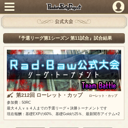
PandoraPartyProject
公式大会
『予選リーグ第1シーズン 第11試合』試合結果
第212回 ローレット・カップ
ローレット・カップ
参加費：50RC
最大４人ｖｓ４人までの予選リーグ＋決勝トーナメントです
現在報酬：基礎EXPの60%、基礎Goldの25％、最新闇市アイテム×2