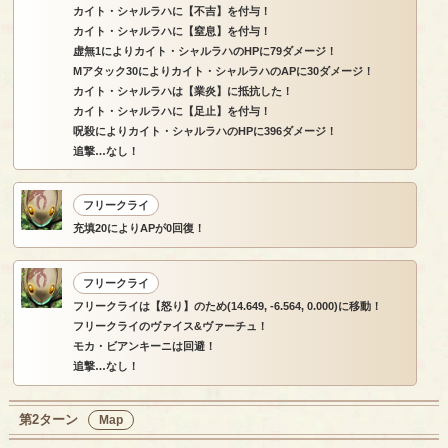
カイト・シャルラハに【不吉】を付与！
カイト・シャルラハに【窒息】を付与！
虚無1によりカイト・シャルラハのHPに79ダメージ！
Mアタック30によりカイト・シャルラハのAPに30ダメージ！
カイト・シャルラハは【業炎】に抵抗した！
カイト・シャルラハに【足止】を付与！
呪殺によりカイト・シャルラハのHPに396ダメージ！
追撃…なし！
フリークライ
充填20によりAPが0回復！
フリークライ
フリークライは【怒り】のため(14.649, -6.564, 0.000)に移動！
フリークライのヴァイス&ヴァーチュ！
モカ・ビアンキーニは回避！
追撃…なし！
第2ターン
Map