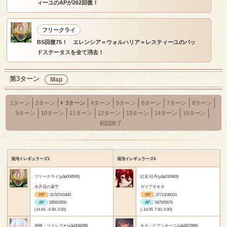
ィーユのAPが262回復！
フリークライ
BS回復75！ エレンシア＝ウォルハリア＝レスティーユのバッ
ドステータスを全て消去！
第3ターン
Map
1ターン
2ターン
3ターン
4ターン
5ターン
6ターン
7ターン
8ターン
9ターン
10ターン
11ターン
12ターン
13ターン
14ターン
15ターン
戦闘終了
混沌イレギュラーズ1
混沌イレギュラーズ4
フリークライ(p3p008595)
紅花 牡丹(p3p010983)
水月花の墓守
ガイアネモネ
HP
31787/41840
HP
37713/39331
AP
2856/2856
AP
5679/5679
(14.64, -6.56, 0.00)
(-14.00, 7.50, 0.00)
胡桃・ツァンフオ(p3p008299)
モカ・ビアンキーニ(p3p007999)