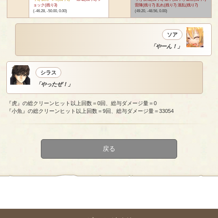
ョック(残り3)
雷陣(残り7) 乱れ(残り7) 混乱(残り7)
(-46.28, -50.00, 0.00)
(49.20, -48.56, 0.00)
ソア
「やーん！」
シラス
「やったぜ！」
『虎』の総クリーンヒット以上回数＝0回、総与ダメージ量＝0
『小魚』の総クリーンヒット以上回数＝9回、総与ダメージ量＝33054
戻る