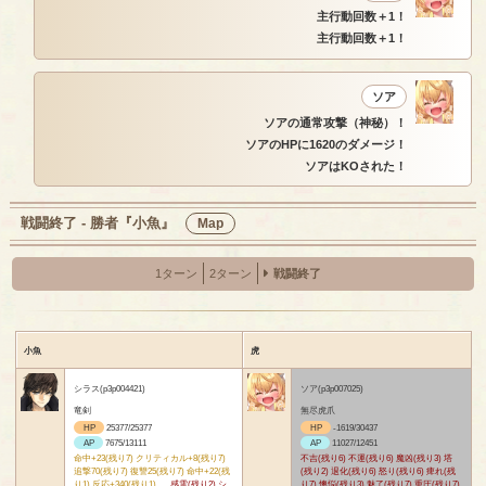
主行動回数＋1！
主行動回数＋1！
ソア
ソアの通常攻撃（神秘）！
ソアのHPに1620のダメージ！
ソアはKOされた！
戦闘終了 - 勝者『小魚』
Map
1ターン
2ターン
戦闘終了
小魚
虎
シラス(p3p004421)
ソア(p3p007025)
竜剣
無尽虎爪
HP
25377/25377
HP
-1619/30437
AP
7675/13111
AP
11027/12451
命中+23(残り7) クリティカル+8(残り7)
不吉(残り6) 不運(残り6) 魔凶(残り3) 塔
追撃70(残り7) 復讐25(残り7) 命中+22(残
(残り2) 退化(残り6) 怒り(残り6) 痺れ(残
り1) 反応+340(残り1)
感電(残り2) シ
り7) 懊悩(残り3) 魅了(残り7) 重圧(残り7)