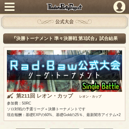
PandoraPartyProject
公式大会
『決勝トーナメント 準々決勝戦 第3試合』試合結果
第211回 レオン・カップ
レオン・カップ
参加費：50RC
ソロ対戦の予選リーグ＋決勝トーナメントです
現在報酬：基礎EXPの60%、基礎Goldの25％、最新闇市アイテム×2