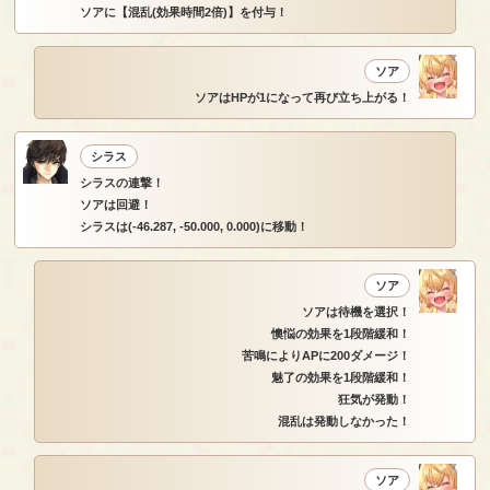
ソアに【混乱(効果時間2倍)】を付与！
ソア
ソアはHPが1になって再び立ち上がる！
シラス
シラスの連撃！
ソアは回避！
シラスは(-46.287, -50.000, 0.000)に移動！
ソア
ソアは待機を選択！
懊悩の効果を1段階緩和！
苦鳴によりAPに200ダメージ！
魅了の効果を1段階緩和！
狂気が発動！
混乱は発動しなかった！
ソア