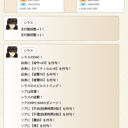
HP
25377/25377
HP
30437/30437
AP
13111/13111
AP
12451/12451
(15.00, 0.00, 0.00)
(-15.00, 0.00, 0.00)
シラス
主行動回数＋1！
主行動回数＋1！
シラス
シラスのD4C！
自身に【命中+23】を付与！
自身に【クリティカル+8】を付与！
自身に【追撃70】を付与！
自身に【復讐25】を付与！
シラスのエビルストリング！
ソアは回避！
シラスの追撃！
ソアのHPに624のダメージ！
ソアに【不吉(効果時間2倍)】を付与！
ソアに【不運(効果時間2倍)】を付与！
ソアに【魔凶】を付与！
ソアに【塔】を付与！