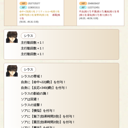
HP
25377/25377
HP
25490/30437
AP
11383/13111
AP
11227/12451
命中+23(残り8) クリティカル+8(残り8)
不吉(残り7) 不運(残り7) 魔凶(残り3) 塔
追撃70(残り8) 復讐25(残り8)
感電(残
(残り3) 退化(残り7) 怒り(残り7)
り3)
(49.20, -48.56, 0.00)
(50.00, -49.16, 0.00)
シラス
主行動回数＋1！
主行動回数＋1！
主行動回数＋1！
シラス
シラスの零域！
自身に【命中+22(瞬)】を付与！
自身に【反応+340(瞬)】を付与！
シラスの影絵の鴉！
ソアは回避！
シラスの追撃！
ソアに【懊悩】を付与！
ソアに【魅了(効果時間2倍)】を付与！
ソアに【重圧(効果時間2倍)】を付与！
ソアに【魔凶】を付与！