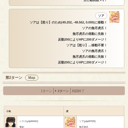
主行動回数＋1！
ソア
ソアは【怒り】のため(49.202, -48.562, 0.000)に移動！
ソアの無尽虎爪！
無尽虎爪の発動に失敗！
反動200によりHPに200ダメージ！
ソアは【怒り】…移動不要！
ソアの無尽虎爪！
無尽虎爪の発動に失敗！
反動200によりHPに200ダメージ！
第2ターン
Map
1ターン
2ターン
戦闘終了
小魚
虎
シラス(p3p004421)
ソア(p3p007025)
竜剣
無尽虎爪