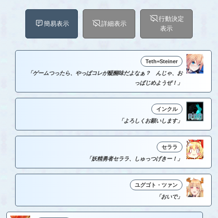
行動決定
簡易表示
詳細表示
表示
Teth=Steiner
「ゲームつったら、やっぱコレが醍醐味だよなぁ？ んじゃ、お
っぱじめようぜ！」
インクル
「よろしくお願いします」
セララ
「妖精勇者セララ、しゅっつげきー！」
ユグゴト・ツァン
「おいで」