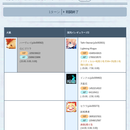
1ターン
戦闘終了
火鼠
混沌イレギュラーズ2
ハーヴェイ(p3x006562)
Teth=Steiner(p3x002831)
心にゴリラ
Lightning-Magus
HP
-1050/36622
HP
43465/43615
AP
15896/15896
AP
17693/19570
(15.00, 0.00, 0.00)
クリティカル+8(残り8) EXA+15(残り8)
飛行(残り8)
(-15.00, -7.50, 0.00)
インクル(p3x009462)
天藍石
HP
14522/14522
AP
6411/6411
(-15.00, -2.50, 0.00)
セララ(p3x000273)
妖精勇者
HP
36953/37831
AP
12048/12587
炎獄(残り3)
(14.00, 0.08, 0.00)