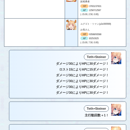
妖精勇者
HP
37831/37831
AP
12587/12587
(-15.00, 2.50, 0.00)
ユグゴト・ツァン(p3x000569)
お母さん
HP
93588/93588
AP
3025/3025
(-15.00, 7.50, 0.00)
Teth=Steiner
ダメージ30によりHPに30ダメージ！
ロスト15によりAPに15ダメージ！
ダメージ30によりHPに30ダメージ！
ダメージ30によりHPに30ダメージ！
ダメージ30によりHPに30ダメージ！
ダメージ30によりHPに30ダメージ！
Teth=Steiner
主行動回数＋1！