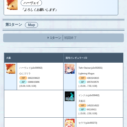
ハーヴェイ
「よろしくお願いします」
第1ターン
Map
1ターン
戦闘終了
火鼠
混沌イレギュラーズ2
ハーヴェイ(p3x006562)
Teth=Steiner(p3x002831)
心にゴリラ
Lightning-Magus
HP
36622/36622
HP
43615/43615
AP
15896/15896
AP
19570/19570
(15.00, 0.00, 0.00)
(-15.00, -7.50, 0.00)
インクル(p3x009462)
天藍石
HP
14522/14522
AP
6411/6411
(-15.00, -2.50, 0.00)
セララ(p3x000273)