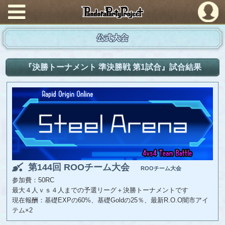
PandoraPartyProject
公式大会
『決勝トーナメント 準決勝戦 第1試合』試合結果
第144回 ROOチーム大会
ROOチーム大会
参加費：50RC
最大４人ｖｓ４人までの予選リーグ＋決勝トーナメントです
現在報酬：基礎EXPの60%、基礎Goldの25％、最新R.O.O闇市アイ
テム×2