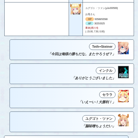
ユグゴト・ツァン(p3x000569)
お母さん
HP
93588/93588
AP
3025/3025
業炎(残り4)
(-15.00, 7.50, 0.00)
Teth=Steiner
「今回は俺様の勝ちだな。またヤろうぜ？」
インクル
「ありがとうございました」
セララ
「いえーい！大勝利！」
ユグゴト・ツァン
「脳味噌ちょうだい」