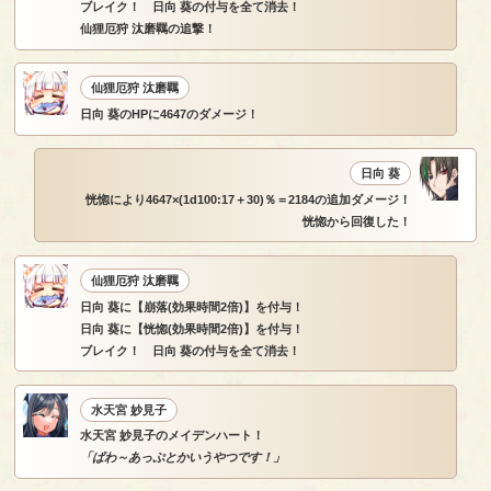
ブレイク！ 日向 葵の付与を全て消去！
仙狸厄狩 汰磨羈の追撃！
仙狸厄狩 汰磨羈
日向 葵のHPに4647のダメージ！
日向 葵
恍惚により4647×(1d100:17＋30)％＝2184の追加ダメージ！
恍惚から回復した！
仙狸厄狩 汰磨羈
日向 葵に【崩落(効果時間2倍)】を付与！
日向 葵に【恍惚(効果時間2倍)】を付与！
ブレイク！ 日向 葵の付与を全て消去！
水天宮 妙見子
水天宮 妙見子のメイデンハート！
「ぱわ～あっぷとかいうやつです！」