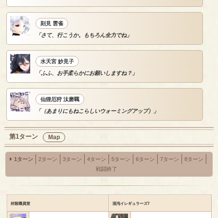
刻見 雲雀
「さて、行こうか。もちろん全力でね」
水天宮 妙見子
「ふふ、お手柔らかにお願いしますね？」
仙狸厄狩 汰磨羈
「（あまりにもねこらしいウォーミングアップ）」
第1ターン
Map
1ターン
2ターン
3ターン
4ターン
5ターン
6ターン
7ターン
8ターン
戦闘終了
封殺職員室
混沌イレギュラーズ7