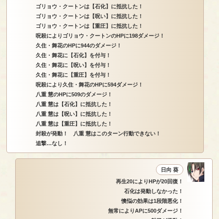
ゴリョウ・クートンは【石化】に抵抗した！
ゴリョウ・クートンは【呪い】に抵抗した！
ゴリョウ・クートンは【重圧】に抵抗した！
呪殺によりゴリョウ・クートンのHPに198ダメージ！
久住・舞花のHPに944のダメージ！
久住・舞花に【石化】を付与！
久住・舞花に【呪い】を付与！
久住・舞花に【重圧】を付与！
呪殺により久住・舞花のHPに594ダメージ！
八重 慧のHPに509のダメージ！
八重 慧は【石化】に抵抗した！
八重 慧は【呪い】に抵抗した！
八重 慧は【重圧】に抵抗した！
封殺が発動！ 八重 慧はこのターン行動できない！
追撃…なし！
日向 葵
再生20によりHPが20回復！
石化は発動しなかった！
懊悩の効果は1段階悪化！
無常によりAPに500ダメージ！