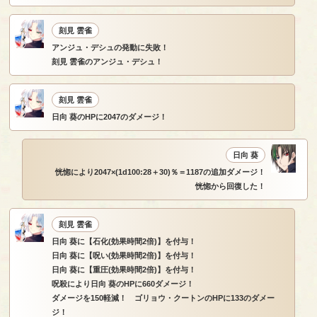
刻見 雲雀
アンジュ・デシュの発動に失敗！
刻見 雲雀のアンジュ・デシュ！
刻見 雲雀
日向 葵のHPに2047のダメージ！
日向 葵
恍惚により2047×(1d100:28＋30)％＝1187の追加ダメージ！
恍惚から回復した！
刻見 雲雀
日向 葵に【石化(効果時間2倍)】を付与！
日向 葵に【呪い(効果時間2倍)】を付与！
日向 葵に【重圧(効果時間2倍)】を付与！
呪殺により日向 葵のHPに660ダメージ！
ダメージを150軽減！ ゴリョウ・クートンのHPに133のダメー
ジ！