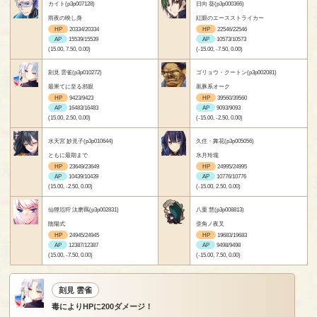
カイト(p3p007128)
日向 葵(p3p000366)
雨夜の映し身
紅眼のエースストライカー
HP
20334/20334
HP
22546/22546
AP
15539/15539
AP
10573/10573
(15.00, 7.50, 0.00)
(-15.00, -7.50, 0.00)
刻見 雲雀(p3p010272)
ゴリョウ・クートン(p3p002081)
最果てに至る邪眼
黒豚系オーク
HP
9423/9423
HP
39560/39560
AP
16483/16483
AP
9093/9093
(15.00, 2.50, 0.00)
(-15.00, -2.50, 0.00)
水天宮 妙見子(p3p010644)
久住・舞花(p3p005056)
ともに最期まで
氷月玲瓏
HP
23649/23649
HP
24995/24995
AP
10439/10439
AP
10776/10776
(15.00, -2.50, 0.00)
(-15.00, 2.50, 0.00)
仙狸厄狩 汰磨羈(p3p002831)
八重 慧(p3p008813)
陰陽式
歪角ノ夜叉
HP
24945/24945
HP
19683/19683
AP
12387/12387
AP
9498/9498
(15.00, -7.50, 0.00)
(-15.00, 7.50, 0.00)
刻見 雲雀
毒によりHPに200ダメージ！