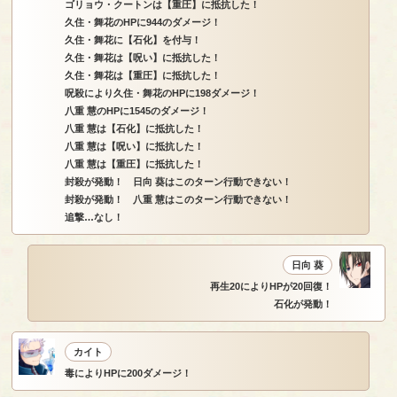
ゴリョウ・クートンは【重圧】に抵抗した！
久住・舞花のHPに944のダメージ！
久住・舞花に【石化】を付与！
久住・舞花は【呪い】に抵抗した！
久住・舞花は【重圧】に抵抗した！
呪殺により久住・舞花のHPに198ダメージ！
八重 慧のHPに1545のダメージ！
八重 慧は【石化】に抵抗した！
八重 慧は【呪い】に抵抗した！
八重 慧は【重圧】に抵抗した！
封殺が発動！ 日向 葵はこのターン行動できない！
封殺が発動！ 八重 慧はこのターン行動できない！
追撃…なし！
日向 葵
再生20によりHPが20回復！
石化が発動！
カイト
毒によりHPに200ダメージ！