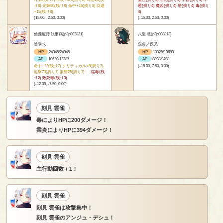
り8) 光輝50(残り8) 命中+15(残り8) 回避
運(残り4) 魔凶(残り4) 塔(残り4) 毒(残り
+15(残り8)
4)
(15.00, -2.50, 0.00)
(-15.00, 2.50, 0.00)
仙狸厄狩 汰磨羈(p3p002831)
八重 慧(p3p008813)
陰陽式
歪角ノ夜叉
HP
24345/24945
HP
13328/19683
AP
10620/12387
AP
8898/9498
命中+23(残り7) クリティカル+8(残り7)
(-15.00, 7.50, 0.00)
追撃70(残り7) 復讐25(残り7)
猛毒(残
り2) 致死毒(残り3)
(-12.00, -7.50, 0.00)
刻見 雲雀
毒によりHPに200ダメージ！
業炎によりHPに394ダメージ！
刻見 雲雀
主行動回数＋1！
刻見 雲雀
刻見 雲雀は攻撃集中！
刻見 雲雀のアンジュ・デシュ！