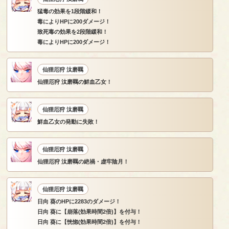
猛毒の効果を1段階緩和！
毒によりHPに200ダメージ！
致死毒の効果を2段階緩和！
毒によりHPに200ダメージ！
仙狸厄狩 汰磨羈
仙狸厄狩 汰磨羈の鮮血乙女！
仙狸厄狩 汰磨羈
鮮血乙女の発動に失敗！
仙狸厄狩 汰磨羈
仙狸厄狩 汰磨羈の絶禍・虚牢陰月！
仙狸厄狩 汰磨羈
日向 葵のHPに2283のダメージ！
日向 葵に【崩落(効果時間2倍)】を付与！
日向 葵に【恍惚(効果時間2倍)】を付与！