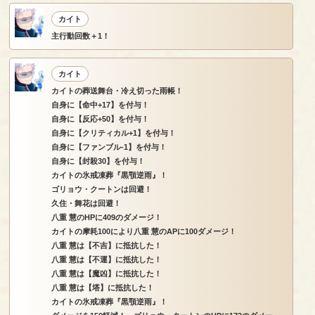
カイト
主行動回数＋1！
カイト
カイトの葬送舞台・冷え切った雨帳！
自身に【命中+17】を付与！
自身に【反応+50】を付与！
自身に【クリティカル+1】を付与！
自身に【ファンブル-1】を付与！
自身に【封殺30】を付与！
カイトの氷戒凍葬『黒顎逆雨』！
ゴリョウ・クートンは回避！
久住・舞花は回避！
八重 慧のHPに409のダメージ！
カイトの摩耗100により八重 慧のAPに100ダメージ！
八重 慧は【不吉】に抵抗した！
八重 慧は【不運】に抵抗した！
八重 慧は【魔凶】に抵抗した！
八重 慧は【塔】に抵抗した！
カイトの氷戒凍葬『黒顎逆雨』！