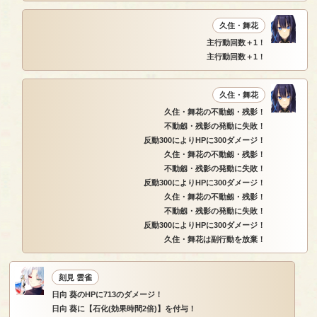
久住・舞花
主行動回数＋1！
主行動回数＋1！
久住・舞花
久住・舞花の不動劔・残影！
不動劔・残影の発動に失敗！
反動300によりHPに300ダメージ！
久住・舞花の不動劔・残影！
不動劔・残影の発動に失敗！
反動300によりHPに300ダメージ！
久住・舞花の不動劔・残影！
不動劔・残影の発動に失敗！
反動300によりHPに300ダメージ！
久住・舞花は副行動を放棄！
刻見 雲雀
日向 葵のHPに713のダメージ！
日向 葵に【石化(効果時間2倍)】を付与！