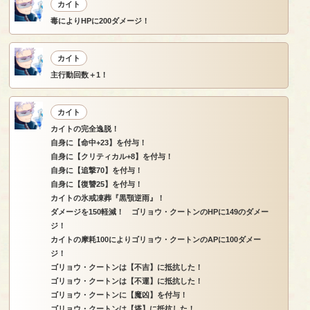
カイト
毒によりHPに200ダメージ！
カイト
主行動回数＋1！
カイト
カイトの完全逸脱！
自身に【命中+23】を付与！
自身に【クリティカル+8】を付与！
自身に【追撃70】を付与！
自身に【復讐25】を付与！
カイトの氷戒凍葬『黒顎逆雨』！
ダメージを150軽減！ ゴリョウ・クートンのHPに149のダメー
ジ！
カイトの摩耗100によりゴリョウ・クートンのAPに100ダメー
ジ！
ゴリョウ・クートンは【不吉】に抵抗した！
ゴリョウ・クートンは【不運】に抵抗した！
ゴリョウ・クートンに【魔凶】を付与！
ゴリョウ・クートンは【塔】に抵抗した！