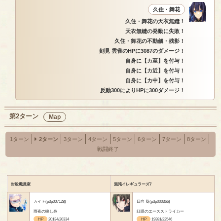
久住・舞花
久住・舞花の天衣無縫！
天衣無縫の発動に失敗！
久住・舞花の不動劔・残影！
刻見 雲雀のHPに3087のダメージ！
自身に【カ至】を付与！
自身に【カ近】を付与！
自身に【カ中】を付与！
反動300によりHPに300ダメージ！
第2ターン
Map
1ターン
2ターン
3ターン
4ターン
5ターン
6ターン
7ターン
8ターン
戦闘終了
封殺職員室
混沌イレギュラーズ7
カイト(p3p007128)
日向 葵(p3p000366)
雨夜の映し身
紅眼のエースストライカー
HP
20134/20334
HP
19381/22546