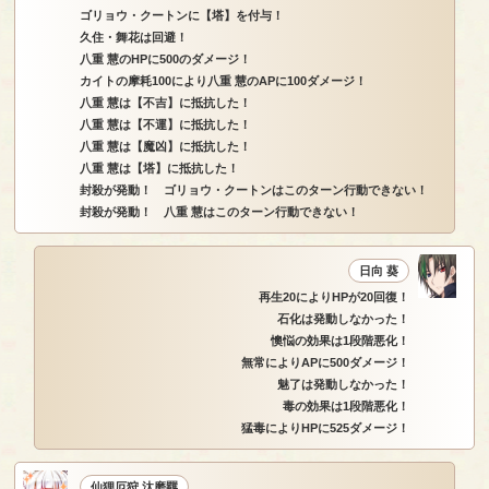
ゴリョウ・クートンに【塔】を付与！
久住・舞花は回避！
八重 慧のHPに500のダメージ！
カイトの摩耗100により八重 慧のAPに100ダメージ！
八重 慧は【不吉】に抵抗した！
八重 慧は【不運】に抵抗した！
八重 慧は【魔凶】に抵抗した！
八重 慧は【塔】に抵抗した！
封殺が発動！ ゴリョウ・クートンはこのターン行動できない！
封殺が発動！ 八重 慧はこのターン行動できない！
日向 葵
再生20によりHPが20回復！
石化は発動しなかった！
懊悩の効果は1段階悪化！
無常によりAPに500ダメージ！
魅了は発動しなかった！
毒の効果は1段階悪化！
猛毒によりHPに525ダメージ！
仙狸厄狩 汰磨羈