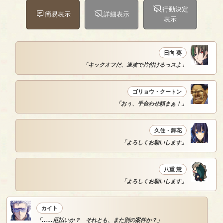
行動決定
簡易表示
詳細表示
表示
日向 葵
「キックオフだ、速攻で片付けるっスよ」
ゴリョウ・クートン
「おぅ、手合わせ頼まぁ！」
久住・舞花
「よろしくお願いします」
八重 慧
「よろしくお願いします」
カイト
「……厄払いか？ それとも、また別の案件か？」