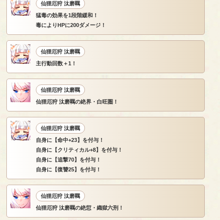
仙狸厄狩 汰磨羈
猛毒の効果を1段階緩和！
毒によりHPに200ダメージ！
仙狸厄狩 汰磨羈
主行動回数＋1！
仙狸厄狩 汰磨羈
仙狸厄狩 汰磨羈の絶界・白旺圏！
仙狸厄狩 汰磨羈
自身に【命中+23】を付与！
自身に【クリティカル+8】を付与！
自身に【追撃70】を付与！
自身に【復讐25】を付与！
仙狸厄狩 汰磨羈
仙狸厄狩 汰磨羈の絶愆・織獄六刑！