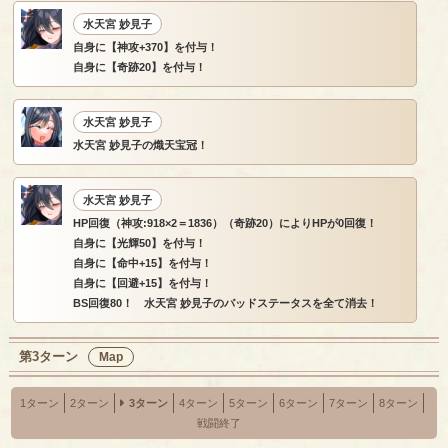
水天宮 妙見子
自身に【神攻+370】を付与！
自身に【奇跡20】を付与！
水天宮 妙見子
水天宮 妙見子の熾天宝冠！
水天宮 妙見子
HP回復（神攻:918×2＝1836）（奇跡20）によりHPが0回復！
自身に【光輝50】を付与！
自身に【命中+15】を付与！
自身に【回避+15】を付与！
BS回復80！ 水天宮 妙見子のバッドステータスを全て消去！
第3ターン
Map
1ターン
2ターン
3ターン
4ターン
5ターン
6ターン
7ターン
8ターン
戦闘終了