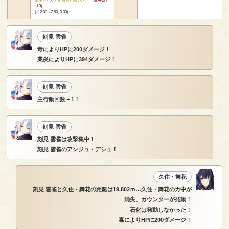
り3)
(-12.00, -7.50, 0.00)
刻見 雲雀
毒によりHPに200ダメージ！
業炎によりHPに394ダメージ！
刻見 雲雀
主行動回数＋1！
刻見 雲雀
刻見 雲雀は攻撃集中！
刻見 雲雀のアンジュ・デシュ！
久住・舞花
刻見 雲雀と久住・舞花の距離は19.802ｍ…久住・舞花のカ中が
消失、カウンターが発動！
石化は発動しなかった！
毒によりHPに200ダメージ！