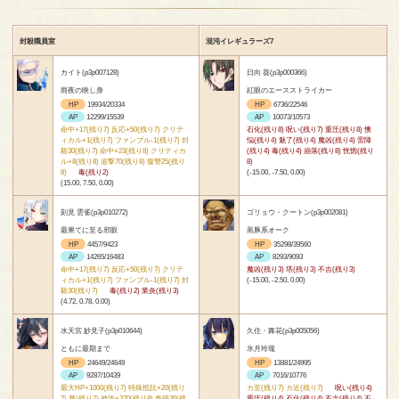
封殺職員室
混沌イレギュラーズ7
カイト(p3p007128)
日向 葵(p3p000366)
雨夜の映し身
紅眼のエースストライカー
HP
19934/20334
HP
6736/22546
AP
12299/15539
AP
10073/10573
命中+17(残り7) 反応+50(残り7) クリテ
石化(残り8) 呪い(残り7) 重圧(残り8) 懊
ィカル+1(残り7) ファンブル-1(残り7) 封
悩(残り4) 魅了(残り4) 魔凶(残り4) 雷陣
殺30(残り7) 命中+23(残り8) クリティカ
(残り4) 毒(残り4) 崩落(残り8) 恍惚(残り
ル+8(残り8) 追撃70(残り8) 復讐25(残り
8)
8)
毒(残り2)
(-15.00, -7.50, 0.00)
(15.00, 7.50, 0.00)
刻見 雲雀(p3p010272)
ゴリョウ・クートン(p3p002081)
最果てに至る邪眼
黒豚系オーク
HP
4457/9423
HP
35298/39560
AP
14265/16483
AP
8293/9093
命中+17(残り7) 反応+50(残り7) クリテ
魔凶(残り3) 塔(残り3) 不吉(残り3)
ィカル+1(残り7) ファンブル-1(残り7) 封
(-15.00, -2.50, 0.00)
殺30(残り7)
毒(残り2) 業炎(残り3)
(4.72, 0.78, 0.00)
水天宮 妙見子(p3p010644)
久住・舞花(p3p005056)
ともに最期まで
氷月玲瓏
HP
24649/24649
HP
13881/24995
AP
9287/10439
AP
7016/10776
最大HP+1000(残り7) 特殊抵抗+20(残り
カ至(残り7) カ近(残り7)
呪い(残り4)
7) 棘(残り7) 神攻+370(残り8) 奇跡20(残
重圧(残り4) 石化(残り4) 不吉(残り4) 不