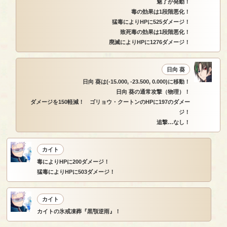
魅了が発動！
毒の効果は1段階悪化！
猛毒によりHPに525ダメージ！
致死毒の効果は1段階悪化！
廃滅によりHPに1276ダメージ！
日向 葵
日向 葵は(-15.000, -23.500, 0.000)に移動！
日向 葵の通常攻撃（物理）！
ダメージを150軽減！ ゴリョウ・クートンのHPに197のダメー
ジ！
追撃…なし！
カイト
毒によりHPに200ダメージ！
猛毒によりHPに503ダメージ！
カイト
カイトの氷戒凍葬『黒顎逆雨』！