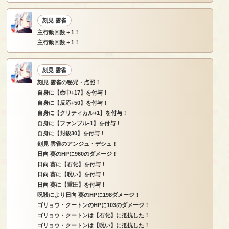
刻見 雲雀
主行動回数＋1！
主行動回数＋1！
刻見 雲雀
刻見 雲雀の秘咒・点照！
自身に【命中+17】を付与！
自身に【反応+50】を付与！
自身に【クリティカル+1】を付与！
自身に【ファンブル-1】を付与！
自身に【封殺30】を付与！
刻見 雲雀のアンジュ・デシュ！
日向 葵のHPに960のダメージ！
日向 葵に【石化】を付与！
日向 葵に【呪い】を付与！
日向 葵に【重圧】を付与！
呪殺により日向 葵のHPに198ダメージ！
ゴリョウ・クートンのHPに103のダメージ！
ゴリョウ・クートンは【石化】に抵抗した！
ゴリョウ・クートンは【呪い】に抵抗した！