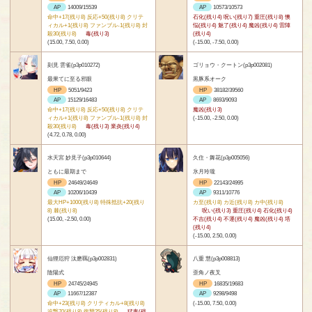
AP
14009/15539
AP
10573/10573
命中+17(残り8) 反応+50(残り8) クリテ
石化(残り4) 呪い(残り7) 重圧(残り8) 懊
ィカル+1(残り8) ファンブル-1(残り8) 封
悩(残り4) 魅了(残り4) 魔凶(残り4) 雷陣
殺30(残り8)
毒(残り3)
(残り4)
(15.00, 7.50, 0.00)
(-15.00, -7.50, 0.00)
刻見 雲雀(p3p010272)
ゴリョウ・クートン(p3p002081)
最果てに至る邪眼
黒豚系オーク
HP
5051/9423
HP
38182/39560
AP
15129/16483
AP
8693/9093
命中+17(残り8) 反応+50(残り8) クリテ
魔凶(残り3)
ィカル+1(残り8) ファンブル-1(残り8) 封
(-15.00, -2.50, 0.00)
殺30(残り8)
毒(残り3) 業炎(残り4)
(4.72, 0.78, 0.00)
水天宮 妙見子(p3p010644)
久住・舞花(p3p005056)
ともに最期まで
氷月玲瓏
HP
24649/24649
HP
22143/24995
AP
10206/10439
AP
9311/10776
最大HP+1000(残り8) 特殊抵抗+20(残り
カ至(残り8) カ近(残り8) カ中(残り8)
8) 棘(残り8)
呪い(残り3) 重圧(残り4) 石化(残り4)
(15.00, -2.50, 0.00)
不吉(残り4) 不運(残り4) 魔凶(残り4) 塔
(残り4)
(-15.00, 2.50, 0.00)
仙狸厄狩 汰磨羈(p3p002831)
八重 慧(p3p008813)
陰陽式
歪角ノ夜叉
HP
24745/24945
HP
16835/19683
AP
11667/12387
AP
9298/9498
命中+23(残り8) クリティカル+8(残り8)
(-15.00, 7.50, 0.00)
追撃70(残り8) 復讐25(残り8)
猛毒(残