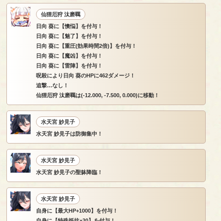
仙狸厄狩 汰磨羈
日向 葵に【懊悩】を付与！
日向 葵に【魅了】を付与！
日向 葵に【重圧(効果時間2倍)】を付与！
日向 葵に【魔凶】を付与！
日向 葵に【雷陣】を付与！
呪殺により日向 葵のHPに462ダメージ！
追撃…なし！
仙狸厄狩 汰磨羈は(-12.000, -7.500, 0.000)に移動！
水天宮 妙見子
水天宮 妙見子は防御集中！
水天宮 妙見子
水天宮 妙見子の聖躰降臨！
水天宮 妙見子
自身に【最大HP+1000】を付与！
自身に【特殊抵抗+20】を付与！