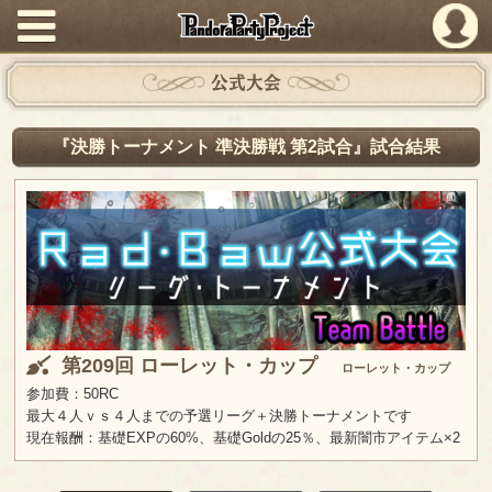
PandoraPartyProject
公式大会
『決勝トーナメント 準決勝戦 第2試合』試合結果
第209回 ローレット・カップ
ローレット・カップ
参加費：50RC
最大４人ｖｓ４人までの予選リーグ＋決勝トーナメントです
現在報酬：基礎EXPの60%、基礎Goldの25％、最新闇市アイテム×2