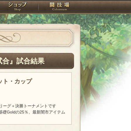
スタジオ
ショップ
闘技場
試合』試合結果
レット・カップ
リーグ＋決勝トーナメントです
基礎Goldの25％、最新闇市アイテム