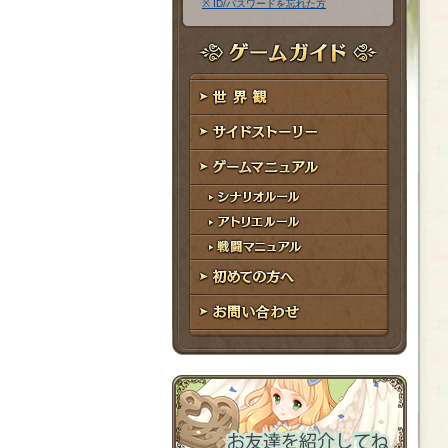
※ ID/パスワードを忘れた方
ア
ワ
ド
ー
レ
ド
ゲームガイド
ス
世界観
サイドストーリー
ゲームマニュアル
シナリオルール
アトリエルール
戦闘マニュアル
初めての方へ
お問い合わせ