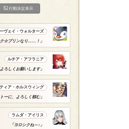
行動決定表示
ーヴェイ・ウォルターズ
ク☆プリンなり……！」
ルチア・アフラニア
よろしくお願いします」
ティア・ホルスウィング
トーに、よろしく頼む」
ラムダ・アイリス
「ヨロシクね～♪」