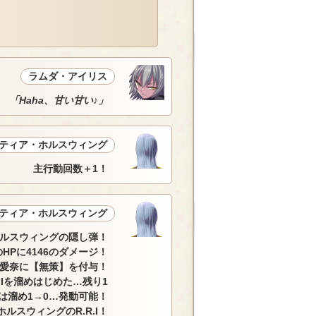
ラムダ・アイリス
「Haha、甘い甘い♪」
ティア・ホルスウィング
主行動回数＋1！
ティア・ホルスウィング
ルスウィングの隠し弾！
HPに4146のダメージ！
愛奈に【無策】を付与！
Iを溜めはじめた…残り1
は溜め1→0…発動可能！
ルスウィングのR.R.I！