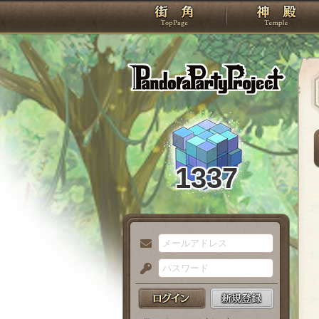
TOP
Pando
1337
メ
ー
パ
ル
ス