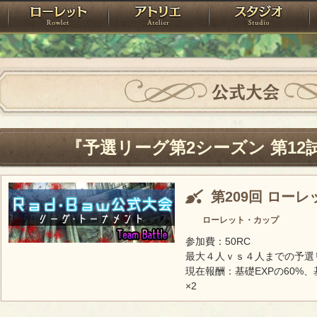
神殿
ローレット
アトリエ
raPartyProject
公式大会
『予選リーグ第2シーズン 第12
第209回 ロー
ローレット・カップ
参加費：50RC
最大４人ｖｓ４人までの予選
現在報酬：基礎EXPの60%、
×2