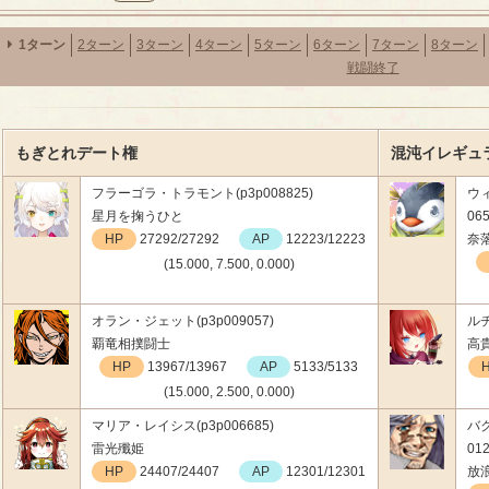
1ターン
2ターン
3ターン
4ターン
5ターン
6ターン
7ターン
8ターン
戦闘終了
もぎとれデート権
混沌イレギュ
フラーゴラ・トラモント(p3p008825)
ウ
星月を掬うひと
065
HP
27292/27292
AP
12223/12223
奈
(15.000, 7.500, 0.000)
オラン・ジェット(p3p009057)
ルチ
覇竜相撲闘士
高
HP
13967/13967
AP
5133/5133
(15.000, 2.500, 0.000)
マリア・レイシス(p3p006685)
バ
雷光殲姫
012
HP
24407/24407
AP
12301/12301
放