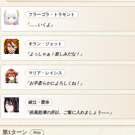
フラーゴラ・トラモント
「……いくよ」
オラン・ジェット
「よっしゃぁ！楽しみだな！」
マリア・レイシス
「お手柔らかによろしくね！」
綾辻・愛奈
「疾風怒濤の所以、ご覧に入れましょう――」
第1ターン
Map