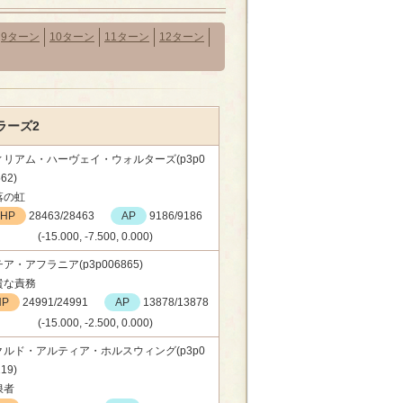
9ターン
10ターン
11ターン
12ターン
ラーズ2
ィリアム・ハーヴェイ・ウォルターズ(p3p0
62)
落の虹
HP
28463/28463
AP
9186/9186
(-15.000, -7.500, 0.000)
ア・アフラニア(p3p006865)
貴な責務
HP
24991/24991
AP
13878/13878
(-15.000, -2.500, 0.000)
クルド・アルティア・ホルスウィング(p3p0
19)
浪者