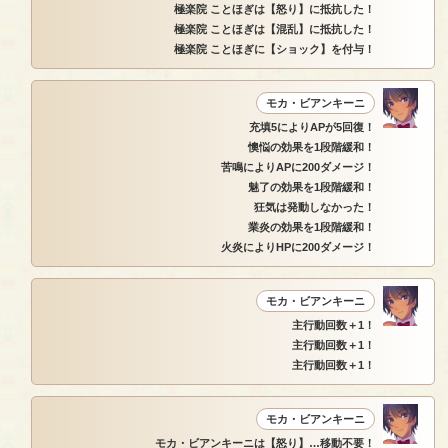
極楽院 ことほぎは【怒り】に抵抗した！
極楽院 ことほぎは【混乱】に抵抗した！
極楽院 ことほぎに【ショック】を付与！
モカ・ビアンキーニ
充填5によりAPが5回復！
懊悩の効果を1段階緩和！
苦鳴によりAPに200ダメージ！
魅了の効果を1段階緩和！
狂気は発動しなかった！
業炎の効果を1段階緩和！
火炎によりHPに200ダメージ！
モカ・ビアンキーニ
主行動回数＋1！
主行動回数＋1！
主行動回数＋1！
モカ・ビアンキーニ
モカ・ビアンキーニは【怒り】…移動不要！