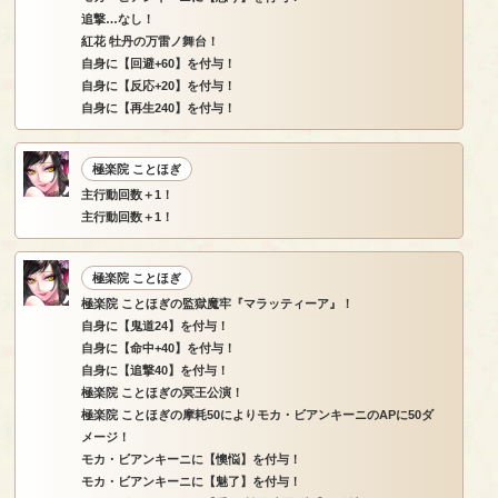
追撃…なし！
紅花 牡丹の万雷ノ舞台！
自身に【回避+60】を付与！
自身に【反応+20】を付与！
自身に【再生240】を付与！
極楽院 ことほぎ
主行動回数＋1！
主行動回数＋1！
極楽院 ことほぎ
極楽院 ことほぎの監獄魔牢『マラッティーア』！
自身に【鬼道24】を付与！
自身に【命中+40】を付与！
自身に【追撃40】を付与！
極楽院 ことほぎの冥王公演！
極楽院 ことほぎの摩耗50によりモカ・ビアンキーニのAPに50ダ
メージ！
モカ・ビアンキーニに【懊悩】を付与！
モカ・ビアンキーニに【魅了】を付与！