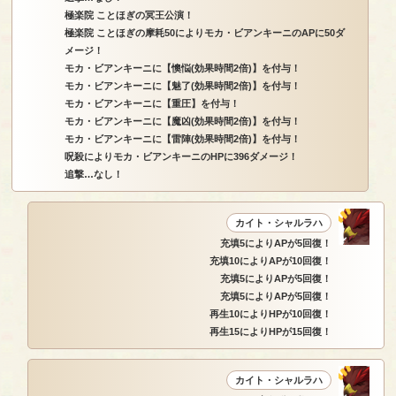
極楽院 ことほぎの冥王公演！
極楽院 ことほぎの摩耗50によりモカ・ビアンキーニのAPに50ダ
メージ！
モカ・ビアンキーニに【懊悩(効果時間2倍)】を付与！
モカ・ビアンキーニに【魅了(効果時間2倍)】を付与！
モカ・ビアンキーニに【重圧】を付与！
モカ・ビアンキーニに【魔凶(効果時間2倍)】を付与！
モカ・ビアンキーニに【雷陣(効果時間2倍)】を付与！
呪殺によりモカ・ビアンキーニのHPに396ダメージ！
追撃…なし！
カイト・シャルラハ
充填5によりAPが5回復！
充填10によりAPが10回復！
充填5によりAPが5回復！
充填5によりAPが5回復！
再生10によりHPが10回復！
再生15によりHPが15回復！
カイト・シャルラハ