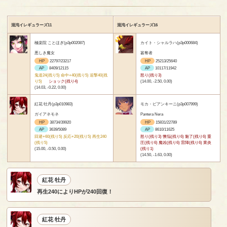
混沌イレギュラーズ11
混沌イレギュラーズ16
極楽院 ことほぎ(p3p002087)
カイト・シャルラハ(p3p000684)
悪しき魔女
簒奪者
HP
22797/23217
HP
25213/25640
AP
8409/12115
AP
10117/11942
鬼道24(残り5) 命中+40(残り5) 追撃40(残
怒り(残り3)
り5)
ショック(残り4)
(14.00, -2.50, 0.00)
(14.03, -0.22, 0.00)
紅花 牡丹(p3p010983)
モカ・ビアンキーニ(p3p007999)
ガイアネモネ
Pantera Nera
HP
38734/39920
HP
15831/22789
AP
3639/5089
AP
8610/11625
回避+60(残り5) 反応+20(残り5) 再生240
怒り(残り3) 懊悩(残り6) 魅了(残り6) 重
(残り5)
圧(残り6) 魔凶(残り6) 雷陣(残り6) 業炎
(15.00, -0.50, 0.00)
(残り1)
(14.50, -1.63, 0.00)
紅花 牡丹
再生240によりHPが240回復！
紅花 牡丹