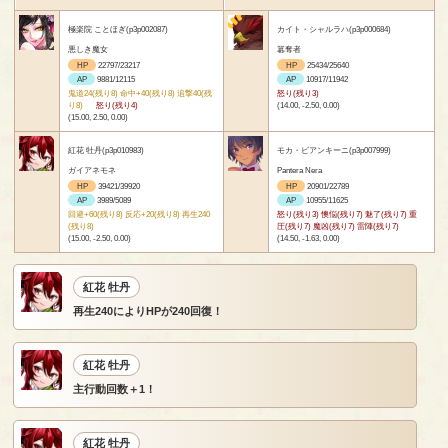
極楽院 ことほぎ(p3p002087)
カイト・シャルラハ(p3p000684)
悪しき魔女
簒奪者
HP
22797/23217
HP
25434/25640
AP
9881/12115
AP
10917/11942
鬼道24(残り8) 命中+40(残り8) 追撃40(残
怒り(残り3)
り8)
怒り(残り4)
(14.00, -2.50, 0.00)
(15.00, 2.50, 0.00)
紅花 牡丹(p3p010983)
モカ・ビアンキーニ(p3p007999)
ガイアネモネ
Pantera Nera
HP
39421/39920
HP
20901/22789
AP
3989/5089
AP
10955/11625
回避+60(残り8) 反応+20(残り8) 再生240
怒り(残り3) 懊悩(残り7) 魅了(残り7) 重
(残り8)
圧(残り7) 魔凶(残り7) 雷陣(残り7)
(15.00, -2.50, 0.00)
(14.50, -1.63, 0.00)
紅花 牡丹
再生240によりHPが240回復！
紅花 牡丹
主行動回数＋1！
紅花 牡丹