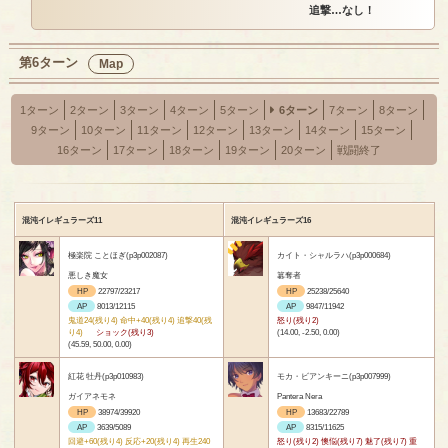
追撃…なし！
第6ターン
Map
1ターン
2ターン
3ターン
4ターン
5ターン
6ターン
7ターン
8ターン
9ターン
10ターン
11ターン
12ターン
13ターン
14ターン
15ターン
16ターン
17ターン
18ターン
19ターン
20ターン
戦闘終了
混沌イレギュラーズ11
混沌イレギュラーズ16
極楽院 ことほぎ(p3p002087)
カイト・シャルラハ(p3p000684)
悪しき魔女
簒奪者
HP
22797/23217
HP
25238/25640
AP
8013/12115
AP
9847/11942
鬼道24(残り4) 命中+40(残り4) 追撃40(残
怒り(残り2)
り4)
ショック(残り3)
(14.00, -2.50, 0.00)
(45.59, 50.00, 0.00)
紅花 牡丹(p3p010983)
モカ・ビアンキーニ(p3p007999)
ガイアネモネ
Pantera Nera
HP
38974/39920
HP
13683/22789
AP
3639/5089
AP
8315/11625
回避+60(残り4) 反応+20(残り4) 再生240
怒り(残り2) 懊悩(残り7) 魅了(残り7) 重