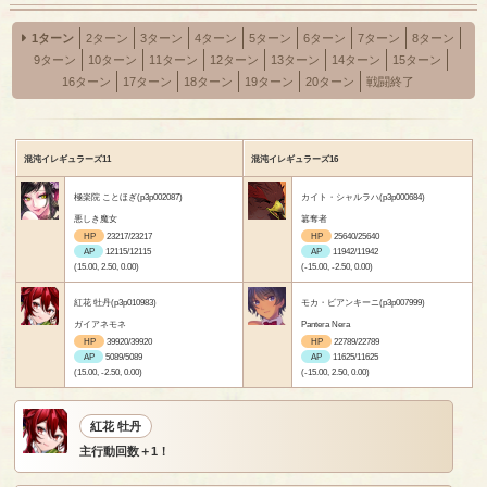
1ターン
2ターン
3ターン
4ターン
5ターン
6ターン
7ターン
8ターン
9ターン
10ターン
11ターン
12ターン
13ターン
14ターン
15ターン
16ターン
17ターン
18ターン
19ターン
20ターン
戦闘終了
混沌イレギュラーズ11
混沌イレギュラーズ16
極楽院 ことほぎ(p3p002087)
カイト・シャルラハ(p3p000684)
悪しき魔女
簒奪者
HP
23217/23217
HP
25640/25640
AP
12115/12115
AP
11942/11942
(15.00, 2.50, 0.00)
(-15.00, -2.50, 0.00)
紅花 牡丹(p3p010983)
モカ・ビアンキーニ(p3p007999)
ガイアネモネ
Pantera Nera
HP
39920/39920
HP
22789/22789
AP
5089/5089
AP
11625/11625
(15.00, -2.50, 0.00)
(-15.00, 2.50, 0.00)
紅花 牡丹
主行動回数＋1！