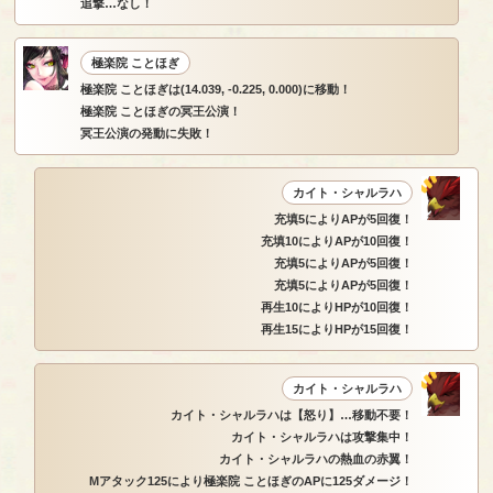
追撃…なし！
極楽院 ことほぎ
極楽院 ことほぎは(14.039, -0.225, 0.000)に移動！
極楽院 ことほぎの冥王公演！
冥王公演の発動に失敗！
カイト・シャルラハ
充填5によりAPが5回復！
充填10によりAPが10回復！
充填5によりAPが5回復！
充填5によりAPが5回復！
再生10によりHPが10回復！
再生15によりHPが15回復！
カイト・シャルラハ
カイト・シャルラハは【怒り】…移動不要！
カイト・シャルラハは攻撃集中！
カイト・シャルラハの熱血の赤翼！
Mアタック125により極楽院 ことほぎのAPに125ダメージ！