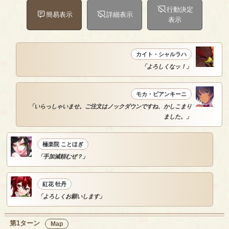
行動決定
簡易表示
詳細表示
表示
カイト・シャルラハ
「よろしくなッ！」
モカ・ビアンキーニ
「いらっしゃいませ。ご注文はノックダウンですね、かしこまり
ました。」
極楽院 ことほぎ
「手加減頼むぜ？」
紅花 牡丹
「よろしくお願いします」
第1ターン
Map