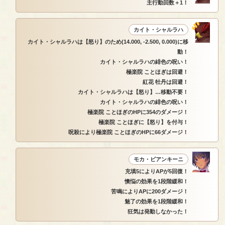
主行動回数＋1！
カイト・シャルラハ
カイト・シャルラハは【怒り】のため(14.000, -2.500, 0.000)に移
動！
カイト・シャルラハの緋色の呪い！
極楽院 ことほぎは回避！
紅花 牡丹は回避！
カイト・シャルラハは【怒り】…移動不要！
カイト・シャルラハの緋色の呪い！
極楽院 ことほぎのHPに354のダメージ！
極楽院 ことほぎに【怒り】を付与！
呪殺により極楽院 ことほぎのHPに66ダメージ！
モカ・ビアンキーニ
充填5によりAPが5回復！
懊悩の効果を1段階緩和！
苦鳴によりAPに200ダメージ！
魅了の効果を1段階緩和！
狂気は発動しなかった！