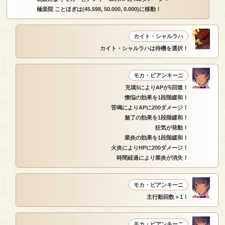
極楽院 ことほぎは(45.598, 50.000, 0.000)に移動！
カイト・シャルラハ
カイト・シャルラハは待機を選択！
モカ・ビアンキーニ
充填5によりAPが5回復！
懊悩の効果を1段階緩和！
苦鳴によりAPに200ダメージ！
魅了の効果を1段階緩和！
狂気が発動！
業炎の効果を1段階緩和！
火炎によりHPに200ダメージ！
時間経過により業炎が消失！
モカ・ビアンキーニ
主行動回数＋1！
モカ・ビアンキーニ