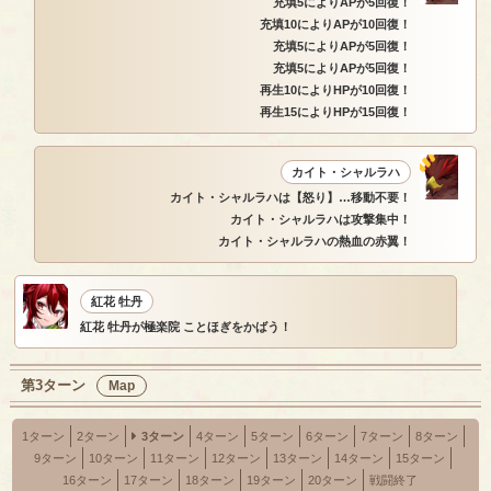
充填5によりAPが5回復！
充填10によりAPが10回復！
充填5によりAPが5回復！
充填5によりAPが5回復！
再生10によりHPが10回復！
再生15によりHPが15回復！
カイト・シャルラハ
カイト・シャルラハは【怒り】…移動不要！
カイト・シャルラハは攻撃集中！
カイト・シャルラハの熱血の赤翼！
紅花 牡丹
紅花 牡丹が極楽院 ことほぎをかばう！
第3ターン
Map
1ターン
2ターン
3ターン
4ターン
5ターン
6ターン
7ターン
8ターン
9ターン
10ターン
11ターン
12ターン
13ターン
14ターン
15ターン
16ターン
17ターン
18ターン
19ターン
20ターン
戦闘終了