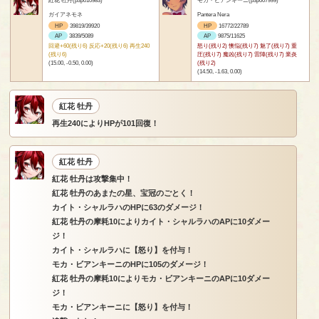
ガイアネモネ
Pantera Nera
HP
39819/39920
HP
16772/22789
AP
3839/5089
AP
9875/11625
回避+60(残り6) 反応+20(残り6) 再生240
怒り(残り2) 懊悩(残り7) 魅了(残り7) 重
(残り6)
圧(残り7) 魔凶(残り7) 雷陣(残り7) 業炎
(15.00, -0.50, 0.00)
(残り2)
(14.50, -1.63, 0.00)
紅花 牡丹
再生240によりHPが101回復！
紅花 牡丹
紅花 牡丹は攻撃集中！
紅花 牡丹のあまたの星、宝冠のごとく！
カイト・シャルラハのHPに63のダメージ！
紅花 牡丹の摩耗10によりカイト・シャルラハのAPに10ダメー
ジ！
カイト・シャルラハに【怒り】を付与！
モカ・ビアンキーニのHPに105のダメージ！
紅花 牡丹の摩耗10によりモカ・ビアンキーニのAPに10ダメー
ジ！
モカ・ビアンキーニに【怒り】を付与！