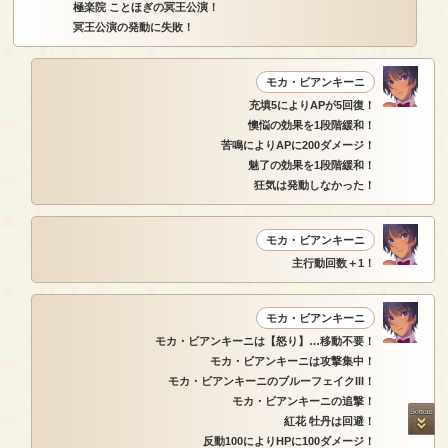
極楽院 ことほぎの冥王公演！
冥王公演の発動に失敗！
モカ・ビアンキーニ
充填5によりAPが5回復！
懊悩の効果を1段階緩和！
苦鳴によりAPに200ダメージ！
魅了の効果を1段階緩和！
狂気は発動しなかった！
モカ・ビアンキーニ
主行動回数＋1！
モカ・ビアンキーニ
モカ・ビアンキーニは【怒り】…移動不要！
モカ・ビアンキーニは攻撃集中！
モカ・ビアンキーニのブルーフェイクIII！
モカ・ビアンキーニの追撃！
紅花 牡丹は回避！
反動100によりHPに100ダメージ！