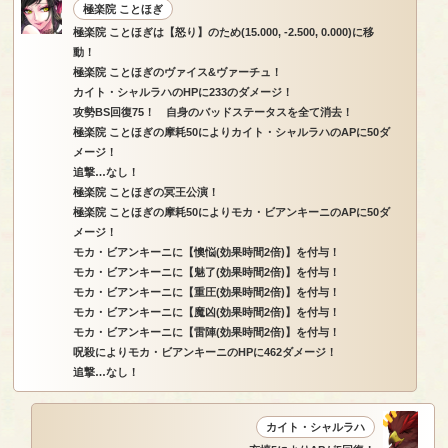
極楽院 ことほぎ
極楽院 ことほぎは【怒り】のため(15.000, -2.500, 0.000)に移
動！
極楽院 ことほぎのヴァイス&ヴァーチュ！
カイト・シャルラハのHPに233のダメージ！
攻勢BS回復75！ 自身のバッドステータスを全て消去！
極楽院 ことほぎの摩耗50によりカイト・シャルラハのAPに50ダ
メージ！
追撃…なし！
極楽院 ことほぎの冥王公演！
極楽院 ことほぎの摩耗50によりモカ・ビアンキーニのAPに50ダ
メージ！
モカ・ビアンキーニに【懊悩(効果時間2倍)】を付与！
モカ・ビアンキーニに【魅了(効果時間2倍)】を付与！
モカ・ビアンキーニに【重圧(効果時間2倍)】を付与！
モカ・ビアンキーニに【魔凶(効果時間2倍)】を付与！
モカ・ビアンキーニに【雷陣(効果時間2倍)】を付与！
呪殺によりモカ・ビアンキーニのHPに462ダメージ！
追撃…なし！
カイト・シャルラハ