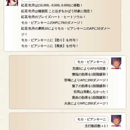
紅花 牡丹は(15.000, -0.500, 0.000)に移動！
紅花 牡丹は極楽院 ことほぎをかばう対象に指定！
紅花 牡丹のブレイズハート・ヒートソウル！
モカ・ビアンキーニのHPに79のダメージ！
紅花 牡丹の摩耗10によりモカ・ビアンキーニのAPに10ダメー
ジ！
モカ・ビアンキーニに【怒り】を付与！
モカ・ビアンキーニに【業炎】を付与！
モカ・ビアンキーニ
充填5によりAPが5回復！
懊悩の効果を1段階緩和！
苦鳴によりAPに200ダメージ！
魅了の効果を1段階緩和！
狂気は発動しなかった！
業炎の効果を1段階緩和！
火炎によりHPに200ダメージ！
モカ・ビアンキーニ
主行動回数＋1！