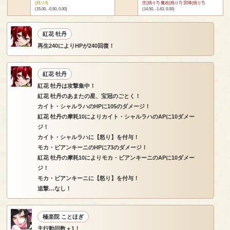
(残り4)
圧(残り7) 魔凶(残り7) 雷陣(残り7)
(15.00, -0.50, 0.00)
(14.50, -1.63, 0.00)
紅花 牡丹
再生240によりHPが240回復！
紅花 牡丹
紅花 牡丹は攻撃集中！
紅花 牡丹のあまたの星、宝冠のごとく！
カイト・シャルラハのHPに105のダメージ！
紅花 牡丹の摩耗10によりカイト・シャルラハのAPに10ダメー
ジ！
カイト・シャルラハに【怒り】を付与！
モカ・ビアンキーニのHPに73のダメージ！
紅花 牡丹の摩耗10によりモカ・ビアンキーニのAPに10ダメー
ジ！
モカ・ビアンキーニに【怒り】を付与！
追撃…なし！
極楽院 ことほぎ
主行動回数＋1！