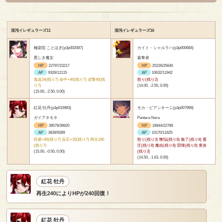
混沌イレギュラーズ11
混沌イレギュラーズ16
極楽院 ことほぎ(p3p002087)
カイト・シャルラハ(p3p000684)
悪しき魔女
簒奪者
HP
22797/23217
HP
25226/25640
AP
9326/12115
AP
10632/11942
鬼道24(残り7) 命中+40(残り7) 追撃40(残
怒り(残り2)
り7)
(14.00, -2.50, 0.00)
(15.00, -2.50, 0.00)
紅花 牡丹(p3p010983)
モカ・ビアンキーニ(p3p007999)
ガイアネモネ
Pantera Nera
HP
39579/39920
HP
19944/22789
AP
3839/5089
AP
10170/11625
回避+60(残り7) 反応+20(残り7) 再生240
怒り(残り3) 懊悩(残り8) 魅了(残り8) 重
(残り7)
圧(残り8) 魔凶(残り8) 雷陣(残り8) 業炎
(15.00, -0.50, 0.00)
(残り3)
(14.50, -1.63, 0.00)
紅花 牡丹
再生240によりHPが240回復！
紅花 牡丹