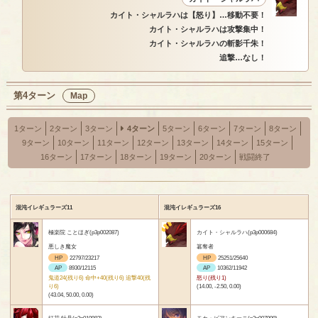
カイト・シャルラハは【怒り】…移動不要！
カイト・シャルラハは攻撃集中！
カイト・シャルラハの斬影千朱！
追撃…なし！
第4ターン
Map
1ターン
2ターン
3ターン
4ターン
5ターン
6ターン
7ターン
8ターン
9ターン
10ターン
11ターン
12ターン
13ターン
14ターン
15ターン
16ターン
17ターン
18ターン
19ターン
20ターン
戦闘終了
混沌イレギュラーズ11
混沌イレギュラーズ16
極楽院 ことほぎ(p3p002087)
カイト・シャルラハ(p3p000684)
悪しき魔女
簒奪者
HP
22797/23217
HP
25251/25640
AP
8930/12115
AP
10362/11942
鬼道24(残り6) 命中+40(残り6) 追撃40(残
怒り(残り1)
り6)
(14.00, -2.50, 0.00)
(43.04, 50.00, 0.00)
紅花 牡丹(p3p010983)
モカ・ビアンキーニ(p3p007999)