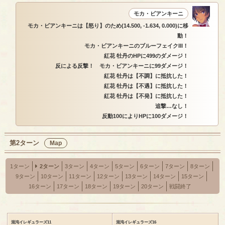
モカ・ビアンキーニ
モカ・ビアンキーニは【怒り】のため(14.500, -1.634, 0.000)に移
動！
モカ・ビアンキーニのブルーフェイクIII！
紅花 牡丹のHPに499のダメージ！
反による反撃！ モカ・ビアンキーニに99ダメージ！
紅花 牡丹は【不調】に抵抗した！
紅花 牡丹は【不遇】に抵抗した！
紅花 牡丹は【不発】に抵抗した！
追撃…なし！
反動100によりHPに100ダメージ！
第2ターン
Map
1ターン
2ターン
3ターン
4ターン
5ターン
6ターン
7ターン
8ターン
9ターン
10ターン
11ターン
12ターン
13ターン
14ターン
15ターン
16ターン
17ターン
18ターン
19ターン
20ターン
戦闘終了
混沌イレギュラーズ11
混沌イレギュラーズ16