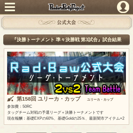
PandoraPartyProject
公式大会
『決勝トーナメント 準々決勝戦 第3試合』試合結果
第158回 ユリーカ・カップ
ユリーカ・カップ
参加費：50RC
タッグチーム対戦の予選リーグ＋決勝トーナメントです
現在報酬：基礎EXPの60%、基礎Goldの25％、最新闇市アイテム×2