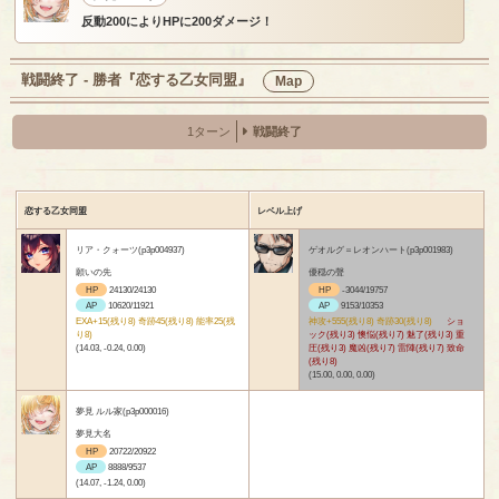
反動200によりHPに200ダメージ！
戦闘終了 - 勝者『恋する乙女同盟』
Map
1ターン
戦闘終了
恋する乙女同盟
レベル上げ
リア・クォーツ(p3p004937)
ゲオルグ＝レオンハート(p3p001983)
願いの先
優穏の聲
HP
24130/24130
HP
-3044/19757
AP
10620/11921
AP
9153/10353
EXA+15(残り8) 奇跡45(残り8) 能率25(残
神攻+555(残り8) 奇跡30(残り8)
ショ
り8)
ック(残り3) 懊悩(残り7) 魅了(残り3) 重
(14.03, -0.24, 0.00)
圧(残り3) 魔凶(残り7) 雷陣(残り7) 致命
(残り8)
(15.00, 0.00, 0.00)
夢見 ルル家(p3p000016)
夢見大名
HP
20722/20922
AP
8888/9537
(14.07, -1.24, 0.00)