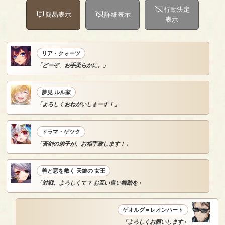
行動決定
簡易表示
詳細表示
表示
リア・クォーツ
「どーぞ、お手柔らかに。」
夢見 ルル家
「よろしくおねがいしまーす！」
ドラマ・ゲツク
「蒼剣の弟子が、お相手致します！」
善と悪を敷く 天鍵の 女王
「対戦、よろしくて？ お互い良い舞踏を」
ゲオルグ＝レオンハート
「よろしくお願いします」