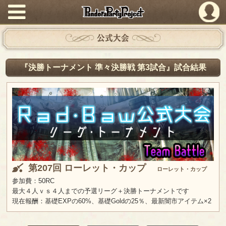
PandoraPartyProject
公式大会
『決勝トーナメント 準々決勝戦 第3試合』試合結果
第207回 ローレット・カップ
ローレット・カップ
参加費：50RC
最大４人ｖｓ４人までの予選リーグ＋決勝トーナメントです
現在報酬：基礎EXPの60%、基礎Goldの25％、最新闇市アイテム×2