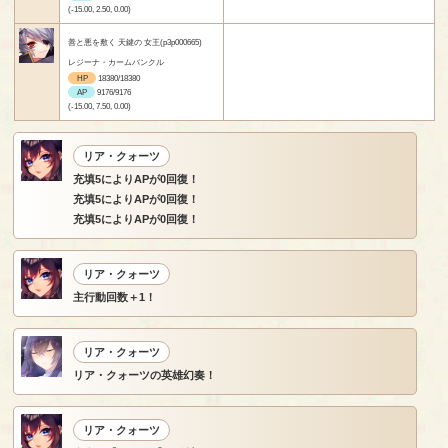
(-15.00, 2.50, 0.00)
善と悪を敷く 天鍵の 女王(p3p000665)
レジーナ・カームバンクル
HP
18380/18380
AP
9176/9176
(-15.00, 7.50, 0.00)
リア・クォーツ
充填5によりAPが0回復！
充填5によりAPが0回復！
充填5によりAPが0回復！
リア・クォーツ
主行動回数＋1！
リア・クォーツ
リア・クォーツの英雄幻奏！
リア・クォーツ