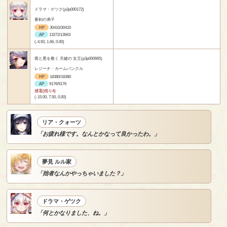
ドラマ・ゲツク(p3p000172)
蒼剣の弟子
HP
30410/30410
AP
13272/13943
(-4.93, 1.66, 0.00)
善と悪を敷く 天鍵の 女王(p3p000665)
レジーナ・カームバンクル
HP
18380/18380
AP
9176/9176
感電(残り4)
(-15.00, 7.50, 0.00)
リア・クォーツ
「お疲れ様です。なんとかなって良かったわ。」
夢見 ルル家
「拙者なんかやっちゃいました？」
ドラマ・ゲツク
「何とかなりました、ね。」