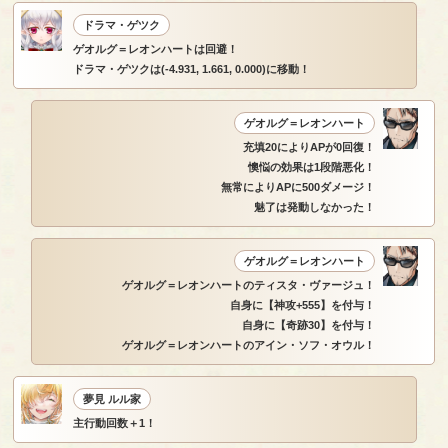
ドラマ・ゲツク
ゲオルグ＝レオンハートは回避！
ドラマ・ゲツクは(-4.931, 1.661, 0.000)に移動！
ゲオルグ＝レオンハート
充填20によりAPが0回復！
懊悩の効果は1段階悪化！
無常によりAPに500ダメージ！
魅了は発動しなかった！
ゲオルグ＝レオンハート
ゲオルグ＝レオンハートのティスタ・ヴァージュ！
自身に【神攻+555】を付与！
自身に【奇跡30】を付与！
ゲオルグ＝レオンハートのアイン・ソフ・オウル！
夢見 ルル家
主行動回数＋1！