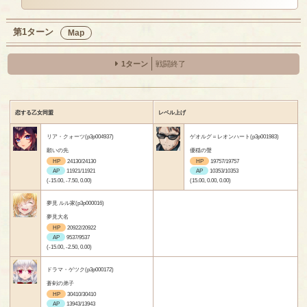
第1ターン
Map
1ターン
戦闘終了
恋する乙女同盟
レベル上げ
リア・クォーツ(p3p004937)
ゲオルグ＝レオンハート(p3p001983)
願いの先
優穏の聲
HP
24130/24130
HP
19757/19757
AP
11921/11921
AP
10353/10353
(-15.00, -7.50, 0.00)
(15.00, 0.00, 0.00)
夢見 ルル家(p3p000016)
夢見大名
HP
20922/20922
AP
9537/9537
(-15.00, -2.50, 0.00)
ドラマ・ゲツク(p3p000172)
蒼剣の弟子
HP
30410/30410
AP
13943/13943