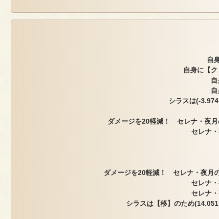
自身
自身に【ク
自
自
シラスは(-3.974,
ダメージを20軽減！ セレナ・夜月
セレナ・
ダメージを20軽減！ セレナ・夜月の
セレナ・
セレナ・
シラスは【移】のため(14.051, -