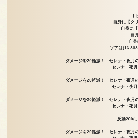
自
自身に【クリ
自身に【
自身
自身
ソアは(13.863,
ダメージを20軽減！ セレナ・夜月の
セレナ・夜月
ダメージを20軽減！ セレナ・夜月の
セレナ・夜月
ダメージを20軽減！ セレナ・夜月の
セレナ・夜月
反動200
ダメージを20軽減！ セレナ・夜月の