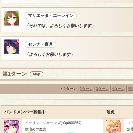
マリエッタ・エーレイン
「それでは、よろしくお願いします」
セレナ・夜月
「よろしくお願いします」
第1ターン
Map
1ターン
2ターン
3ターン
4ターン
戦
バンドメンバー募集中
竜虎
イーリン・ジョーンズ(p3p000854)
ソア
腰溜めの魔女
無