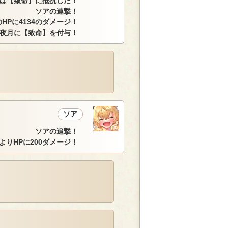
は【致命】に抵抗した！
ソアの連撃！
HPに4134のダメージ！
夜月に【致命】を付与！
ソア
ソアの追撃！
によりHPに200ダメージ！