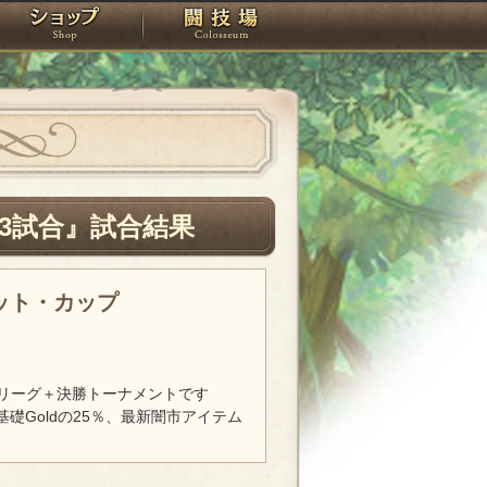
スタジオ
ショップ
闘技場
3試合』試合結果
レット・カップ
リーグ＋決勝トーナメントです
基礎Goldの25％、最新闇市アイテム