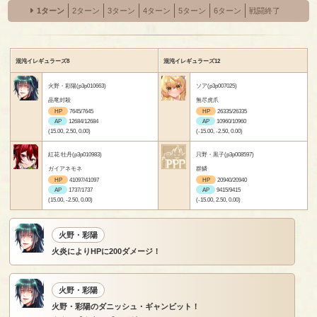
1ターン
2ターン
3ターン
4ターン
5ターン
6ターン
戦闘終了
混沌イレギュラーズ8
混沌イレギュラーズ12
火野・彩陽(p3p010663)
ソア(p3p007025)
晶竜封殺
無尽虎爪
HP
7645/7645
HP
26335/26335
AP
12684/12684
AP
10960/10960
(15.00, 2.50, 0.00)
(-15.00, -2.50, 0.00)
紅花 牡丹(p3p010983)
只野・黒子(p3p008597)
ガイアネモネ
群鱗
HP
41097/41097
HP
20940/20940
AP
1737/1737
AP
9415/9415
(15.00, -2.50, 0.00)
(-15.00, 2.50, 0.00)
火野・彩陽
火炎によりHPに200ダメージ！
火野・彩陽
火野・彩陽のダニッシュ・ギャンビット！