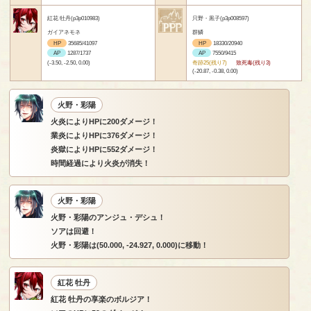
紅花 牡丹(p3p010983)
只野・黒子(p3p008597)
ガイアネモネ
群鱗
HP
35685/41097
HP
18330/20940
AP
1287/1737
AP
7550/9415
(-3.50, -2.50, 0.00)
奇跡25(残り7)
致死毒(残り3)
(-20.87, -0.38, 0.00)
火野・彩陽
火炎によりHPに200ダメージ！
業炎によりHPに376ダメージ！
炎獄によりHPに552ダメージ！
時間経過により火炎が消失！
火野・彩陽
火野・彩陽のアンジュ・デシュ！
ソアは回避！
火野・彩陽は(50.000, -24.927, 0.000)に移動！
紅花 牡丹
紅花 牡丹の享楽のボルジア！