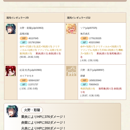
混沌イレギュラーズ8
混沌イレギュラーズ12
火野・彩陽(p3p010663)
ソア(p3p007025)
晶竜封殺
無尽虎爪
HP
4613/7645
HP
17791/26335
AP
10179/12684
AP
4032/10960
命中+17(残り5) 反応+50(残り5) クリテ
命中+5(残り7) クリティカル+10(残り7)
ィカル+1(残り5) ファンブル-1(残り5) 封
ファンブル-5(残り7) EXA+20(残り7) 機動
殺30(残り5)
業炎(残り1) 炎獄(残り3)
力+3(残り7)
業炎(残り3) 致死毒(残り
(50.00, -24.92, 0.00)
3)
(-6.50, -2.50, 0.00)
紅花 牡丹(p3p010983)
只野・黒子(p3p008597)
ガイアネモネ
群鱗
HP
9269/41097
HP
16565/20940
AP
1137/1737
AP
7060/9415
(-3.50, -2.50, 0.00)
奇跡25(残り6)
致死毒(残り2) 炎獄(残
り3)
(-20.87, -0.38, 0.00)
火野・彩陽
業炎によりHPに376ダメージ！
炎獄によりHPに552ダメージ！
火炎によりHPに200ダメージ！