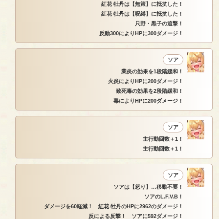
紅花 牡丹は【無策】に抵抗した！
紅花 牡丹は【呪縛】に抵抗した！
只野・黒子の追撃！
反動300によりHPに300ダメージ！
ソア
業炎の効果を1段階緩和！
火炎によりHPに200ダメージ！
致死毒の効果を2段階緩和！
毒によりHPに200ダメージ！
ソア
主行動回数＋1！
主行動回数＋1！
ソア
ソアは【怒り】…移動不要！
ソアのL.F.V.B！
ダメージを60軽減！ 紅花 牡丹のHPに2962のダメージ！
反による反撃！ ソアに592ダメージ！