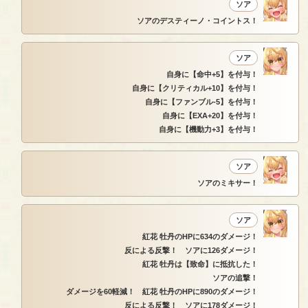
ソア
ソアのデスティーノ・コイントス！
ソア
自身に【命中+5】を付与！
自身に【クリティカル+10】を付与！
自身に【ファンブル-5】を付与！
自身に【EXA+20】を付与！
自身に【機動力+3】を付与！
ソア
ソアのミキサー！
ソア
紅花 牡丹のHPに634のダメージ！
反による反撃！ ソアに126ダメージ！
紅花 牡丹は【致命】に抵抗した！
ソアの追撃！
ダメージを60軽減！ 紅花 牡丹のHPに890のダメージ！
反による反撃！ ソアに178ダメージ！