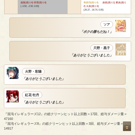
崩落(残り4) 停滞(残り4)
奇跡25(残り4)
炎獄(残り1) 業炎(残り
(-3.50, -2.50, 0.00)
2) 火炎(残り3)
(26.37, -16.74, 0.00)
ソア
「ボクの勝ちだね！」
只野・黒子
「ありがとうございました」
火野・彩陽
「ありがとうございました」
紅花 牡丹
「ありがとうございました」
『混沌イレギュラーズ12』の総クリーンヒット以上回数＝17回、総与ダメージ量＝
47160
『混沌イレギュラーズ8』の総クリーンヒット以上回数＝3回、総与ダメージ量＝
14917