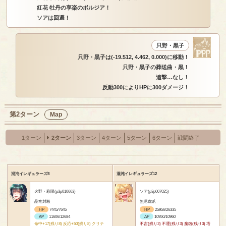
紅花 牡丹の享楽のボルジア！
ソアは回避！
只野・黒子
只野・黒子は(-19.512, 4.462, 0.000)に移動！
只野・黒子の葬送曲・黒！
追撃…なし！
反動300によりHPに300ダメージ！
第2ターン
Map
1ターン
2ターン
3ターン
4ターン
5ターン
6ターン
戦闘終了
混沌イレギュラーズ8
混沌イレギュラーズ12
火野・彩陽(p3p010663)
ソア(p3p007025)
晶竜封殺
無尽虎爪
HP
7445/7645
HP
25956/26335
AP
11606/12684
AP
10950/10960
命中+17(残り8) 反応+50(残り8) クリテ
不吉(残り3) 不運(残り3) 魔凶(残り3) 塔