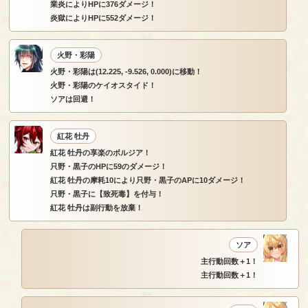
業炎によりHPに376ダメージ！
炎獄によりHPに552ダメージ！
火野・彩陽
火野・彩陽は(12.225, -9.526, 0.000)に移動！
火野・彩陽のケイオスタイド！
ソアは回避！
紅花 牡丹
紅花 牡丹の享楽のボルジア！
只野・黒子のHPに59のダメージ！
紅花 牡丹の摩耗10により只野・黒子のAPに10ダメージ！
只野・黒子に【致死毒】を付与！
紅花 牡丹は副行動を放棄！
ソア
主行動回数＋1！
主行動回数＋1！