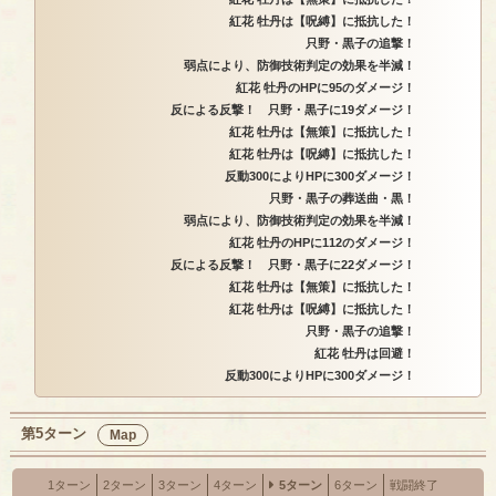
紅花 牡丹は【呪縛】に抵抗した！
只野・黒子の追撃！
弱点により、防御技術判定の効果を半減！
紅花 牡丹のHPに95のダメージ！
反による反撃！ 只野・黒子に19ダメージ！
紅花 牡丹は【無策】に抵抗した！
紅花 牡丹は【呪縛】に抵抗した！
反動300によりHPに300ダメージ！
只野・黒子の葬送曲・黒！
弱点により、防御技術判定の効果を半減！
紅花 牡丹のHPに112のダメージ！
反による反撃！ 只野・黒子に22ダメージ！
紅花 牡丹は【無策】に抵抗した！
紅花 牡丹は【呪縛】に抵抗した！
只野・黒子の追撃！
紅花 牡丹は回避！
反動300によりHPに300ダメージ！
第5ターン
Map
1ターン
2ターン
3ターン
4ターン
5ターン
6ターン
戦闘終了