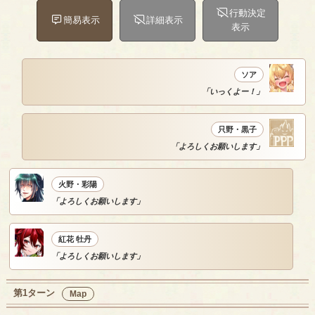
行動決定
簡易表示
詳細表示
表示
ソア
「いっくよー！」
只野・黒子
「よろしくお願いします」
火野・彩陽
「よろしくお願いします」
紅花 牡丹
「よろしくお願いします」
第1ターン
Map