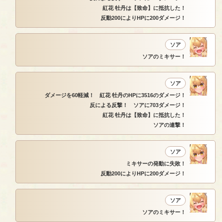
紅花 牡丹は【致命】に抵抗した！
反動200によりHPに200ダメージ！
ソア
ソアのミキサー！
ソア
ダメージを60軽減！ 紅花 牡丹のHPに3516のダメージ！
反による反撃！ ソアに703ダメージ！
紅花 牡丹は【致命】に抵抗した！
ソアの連撃！
ソア
ミキサーの発動に失敗！
反動200によりHPに200ダメージ！
ソア
ソアのミキサー！