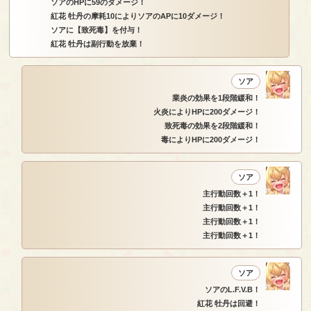
ソアのHPに59のダメージ！
紅花 牡丹の摩耗10によりソアのAPに10ダメージ！
ソアに【致死毒】を付与！
紅花 牡丹は副行動を放棄！
ソア
業炎の効果を1段階緩和！
火炎によりHPに200ダメージ！
致死毒の効果を2段階緩和！
毒によりHPに200ダメージ！
ソア
主行動回数＋1！
主行動回数＋1！
主行動回数＋1！
主行動回数＋1！
ソア
ソアのL.F.V.B！
紅花 牡丹は回避！