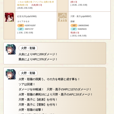
ィカル+1(残り8) ファンブル-1(残り8) 封
(残り3)
殺30(残り8)
火炎(残り3)
(-15.00, -2.50, 0.00)
(15.00, 2.50, 0.00)
紅花 牡丹(p3p010983)
只野・黒子(p3p008597)
ガイアネモネ
群鱗
HP
41097/41097
HP
19609/20940
AP
1587/1737
AP
9160/9415
(-3.50, -2.50, 0.00)
塔(残り3)
(-19.51, 4.46, 0.00)
火野・彩陽
火炎によりHPに200ダメージ！
業炎によりHPに376ダメージ！
火野・彩陽
火野・彩陽の我冀う。その力を奇跡と成す事を！
ソアは回避！
ダメージを50軽減！ 只野・黒子のHPに127のダメージ！
火野・彩陽の摩耗10により只野・黒子のAPに10ダメージ！
只野・黒子に【絶凍】を付与！
只野・黒子に【雷陣】を付与！
火野・彩陽の追撃！