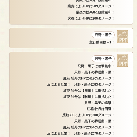
炎獄の効果を1段階緩和！
業炎によりHPに509ダメージ！
業炎の効果を1段階緩和！
火炎によりHPに200ダメージ！
只野・黒子
主行動回数＋1！
只野・黒子
只野・黒子は攻撃集中！
只野・黒子の葬送曲・黒！
紅花 牡丹のHPに419のダメージ！
反による反撃！ 只野・黒子に83ダメージ！
紅花 牡丹は【無策】に抵抗した！
紅花 牡丹は【呪縛】に抵抗した！
只野・黒子の追撃！
紅花 牡丹は回避！
反動300によりHPに300ダメージ！
只野・黒子の葬送曲・黒！
紅花 牡丹のHPに354のダメージ！
反による反撃！ 只野・黒子に70ダメージ！