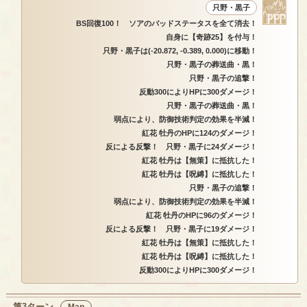
只野・黒子
BS回復100！ ソアのバッドステータスを全て消去！
自身に【奇跡25】を付与！
只野・黒子は(-20.872, -0.389, 0.000)に移動！
只野・黒子の葬送曲・黒！
只野・黒子の追撃！
反動300によりHPに300ダメージ！
只野・黒子の葬送曲・黒！
弱点により、防御技術判定の効果を半減！
紅花 牡丹のHPに124のダメージ！
反による反撃！ 只野・黒子に24ダメージ！
紅花 牡丹は【無策】に抵抗した！
紅花 牡丹は【呪縛】に抵抗した！
只野・黒子の追撃！
弱点により、防御技術判定の効果を半減！
紅花 牡丹のHPに96のダメージ！
反による反撃！ 只野・黒子に19ダメージ！
紅花 牡丹は【無策】に抵抗した！
紅花 牡丹は【呪縛】に抵抗した！
反動300によりHPに300ダメージ！
第3ターン