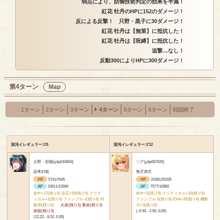
弱点により、防御技術判定の効果を半減！
紅花 牡丹のHPに152のダメージ！
反による反撃！ 只野・黒子に30ダメージ！
紅花 牡丹は【無策】に抵抗した！
紅花 牡丹は【呪縛】に抵抗した！
追撃…なし！
反動300によりHPに300ダメージ！
第4ターン
Map
1ターン
2ターン
3ターン
4ターン
5ターン
6ターン
戦闘終了
混沌イレギュラーズ8
混沌イレギュラーズ12
火野・彩陽(p3p010663)
ソア(p3p007025)
晶竜封殺
無尽虎爪
HP
5741/7645
HP
24381/26335
AP
10611/12684
AP
7577/10960
命中+17(残り6) 反応+50(残り6) クリテ
命中+5(残り8) クリティカル+10(残り8)
ィカル+1(残り6) ファンブル-1(残り6) 封
ファンブル-5(残り8) EXA+20(残り8) 機動
殺30(残り6)
火炎(残り1) 業炎(残り2)
力+3(残り8)
炎獄(残り3)
(-6.50, -2.50, 0.00)
(12.22, -9.52, 0.00)