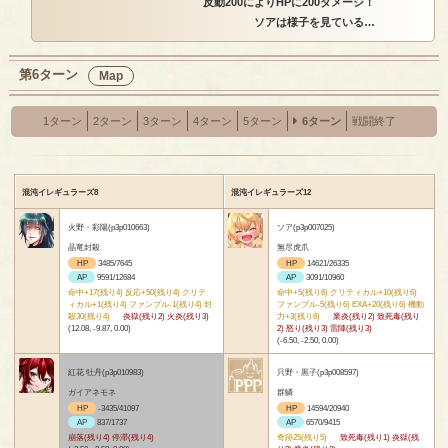
反動200によりHPに200ダメージ！
ソアは様子を見ている…
第6ターン
Map
1ターン
2ターン
3ターン
4ターン
5ターン
6ターン
戦闘終了
混沌イレギュラーズ8
混沌イレギュラーズ12
火野・彩陽(p3p010663)
ソア(p3p007025)
晶竜封殺
無尽虎爪
HP
3485/7645
HP
14621/26335
AP
9591/12684
AP
3091/10960
命中+17(残り4) 反応+50(残り4) クリテ
命中+5(残り6) クリティカル+10(残り6)
ィカル+1(残り4) ファンブル-1(残り4) 封
ファンブル-5(残り6) EXA+20(残り6) 機動
殺30(残り4)
炎獄(残り2) 火炎(残り3)
力+3(残り6)
業炎(残り2) 致死毒(残り
(12.08, -9.87, 0.00)
2) 怒り(残り3) 雷陣(残り3)
(-6.50, -2.50, 0.00)
紅花 牡丹(p3p010983)
只野・黒子(p3p008597)
ガイアネモネ
群鱗
HP
-3435/41097
HP
14594/20940
AP
837/1737
AP
6570/9415
崩落(残り4) 停滞(残り4)
奇跡25(残り5)
致死毒(残り1) 炎獄(残