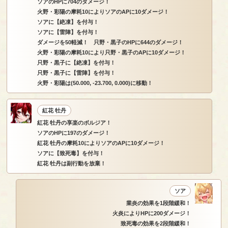
ソアのHPに704のダメージ！
火野・彩陽の摩耗10によりソアのAPに10ダメージ！
ソアに【絶凍】を付与！
ソアに【雷陣】を付与！
ダメージを50軽減！ 只野・黒子のHPに644のダメージ！
火野・彩陽の摩耗10により只野・黒子のAPに10ダメージ！
只野・黒子に【絶凍】を付与！
只野・黒子に【雷陣】を付与！
火野・彩陽は(50.000, -23.700, 0.000)に移動！
紅花 牡丹
紅花 牡丹の享楽のボルジア！
ソアのHPに197のダメージ！
紅花 牡丹の摩耗10によりソアのAPに10ダメージ！
ソアに【致死毒】を付与！
紅花 牡丹は副行動を放棄！
ソア
業炎の効果を1段階緩和！
火炎によりHPに200ダメージ！
致死毒の効果を2段階緩和！