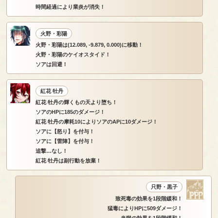
時間経過により業炎が消失！
火野・彩陽
火野・彩陽は(12.089, -9.879, 0.000)に移動！
火野・彩陽のケイオスタイド！
ソアは回避！
紅花 牡丹
紅花 牡丹の輝くもの天より堕ち！
ソアのHPに185のダメージ！
紅花 牡丹の摩耗10によりソアのAPに10ダメージ！
ソアに【怒り】を付与！
ソアに【雷陣】を付与！
追撃…なし！
紅花 牡丹は副行動を放棄！
只野・黒子
致死毒の効果を1段階緩和！
猛毒によりHPに509ダメージ！