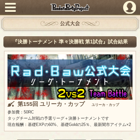
PandoraPartyProject
公式大会
『決勝トーナメント 準々決勝戦 第1試合』試合結果
第155回 ユリーカ・カップ
ユリーカ・カップ
参加費：50RC
タッグチーム対戦の予選リーグ＋決勝トーナメントです
現在報酬：基礎EXPの60%、基礎Goldの25％、最新闇市アイテム×2