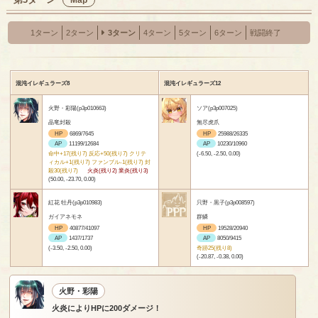
Map
1ターン
2ターン
3ターン
4ターン
5ターン
6ターン
戦闘終了
混沌イレギュラーズ8
混沌イレギュラーズ12
火野・彩陽(p3p010663)
ソア(p3p007025)
晶竜封殺
無尽虎爪
HP
6869/7645
HP
25988/26335
AP
11199/12684
AP
10230/10960
命中+17(残り7) 反応+50(残り7) クリテ
(-6.50, -2.50, 0.00)
ィカル+1(残り7) ファンブル-1(残り7) 封
殺30(残り7)
火炎(残り2) 業炎(残り3)
(50.00, -23.70, 0.00)
紅花 牡丹(p3p010983)
只野・黒子(p3p008597)
ガイアネモネ
群鱗
HP
40877/41097
HP
19528/20940
AP
1437/1737
AP
8050/9415
(-3.50, -2.50, 0.00)
奇跡25(残り8)
(-20.87, -0.38, 0.00)
火野・彩陽
火炎によりHPに200ダメージ！