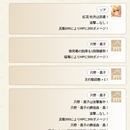
ソア
紅花 牡丹は回避！
追撃…なし！
反動200によりHPに200ダメージ！
只野・黒子
致死毒の効果を1段階緩和！
猛毒によりHPに509ダメージ！
只野・黒子
主行動回数＋1！
只野・黒子
只野・黒子は攻撃集中！
只野・黒子の葬送曲・黒！
追撃…なし！
反動300によりHPに300ダメージ！
只野・黒子の葬送曲・黒！