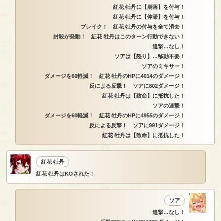
紅花 牡丹に【崩落】を付与！
紅花 牡丹に【停滞】を付与！
ブレイク！ 紅花 牡丹の付与を全て消去！
封殺が発動！ 紅花 牡丹はこのターン行動できない！
追撃…なし！
ソアは【怒り】…移動不要！
ソアのミキサー！
ダメージを60軽減！ 紅花 牡丹のHPに4014のダメージ！
反による反撃！ ソアに802ダメージ！
紅花 牡丹は【致命】に抵抗した！
ソアの連撃！
ダメージを60軽減！ 紅花 牡丹のHPに4955のダメージ！
反による反撃！ ソアに991ダメージ！
紅花 牡丹は【致命】に抵抗した！
紅花 牡丹
紅花 牡丹はKOされた！
ソア
追撃…なし！