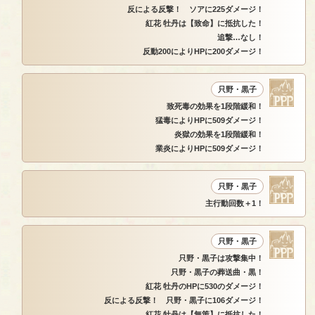
反による反撃！ ソアに225ダメージ！
紅花 牡丹は【致命】に抵抗した！
追撃…なし！
反動200によりHPに200ダメージ！
只野・黒子
致死毒の効果を1段階緩和！
猛毒によりHPに509ダメージ！
炎獄の効果を1段階緩和！
業炎によりHPに509ダメージ！
只野・黒子
主行動回数＋1！
只野・黒子
只野・黒子は攻撃集中！
只野・黒子の葬送曲・黒！
紅花 牡丹のHPに530のダメージ！
反による反撃！ 只野・黒子に106ダメージ！
紅花 牡丹は【無策】に抵抗した！