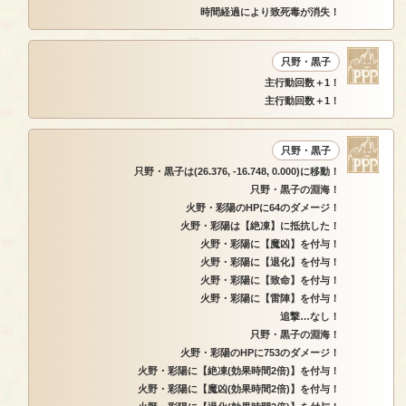
時間経過により致死毒が消失！
只野・黒子
主行動回数＋1！
主行動回数＋1！
只野・黒子
只野・黒子は(26.376, -16.748, 0.000)に移動！
只野・黒子の淵海！
火野・彩陽のHPに64のダメージ！
火野・彩陽は【絶凍】に抵抗した！
火野・彩陽に【魔凶】を付与！
火野・彩陽に【退化】を付与！
火野・彩陽に【致命】を付与！
火野・彩陽に【雷陣】を付与！
追撃…なし！
只野・黒子の淵海！
火野・彩陽のHPに753のダメージ！
火野・彩陽に【絶凍(効果時間2倍)】を付与！
火野・彩陽に【魔凶(効果時間2倍)】を付与！