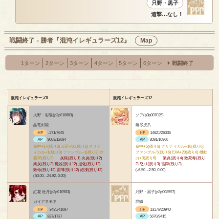
只野・黒子
追撃…なし！
戦闘終了 - 勝者『混沌イレギュラーズ12』
Map
1ターン
2ターン
3ターン
4ターン
5ターン
6ターン
戦闘終了
混沌イレギュラーズ8
混沌イレギュラーズ12
火野・彩陽(p3p010663)
ソア(p3p007025)
晶竜封殺
無尽虎爪
HP
-271/7645
HP
14621/26335
AP
9003/12684
AP
3091/10960
命中+17(残り3) 反応+50(残り3) クリテ
命中+5(残り6) クリティカル+10(残り6)
ィカル+1(残り3) ファンブル-1(残り3) 封
ファンブル-5(残り6) EXA+20(残り6) 機動
殺30(残り3)
炎獄(残り1) 火炎(残り2)
力+3(残り6)
業炎(残り4) 致死毒(残り
業炎(残り3) 魔凶(残り12) 退化(残り12)
2) 怒り(残り3) 雷陣(残り3)
致命(残り12) 雷陣(残り12) 絶凍(残り12)
(-6.50, -2.50, 0.00)
(50.00, -24.92, 0.00)
紅花 牡丹(p3p010983)
只野・黒子(p3p008597)
ガイアネモネ
群鱗
HP
-3435/41097
HP
13176/20940
AP
837/1737
AP
5670/9415