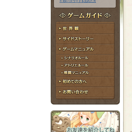
※ ID/パスワードを忘れた方
ア
ワ
ド
ー
レ
ド
ゲームガイド
ス
世界観
サイドストーリー
ゲームマニュアル
シナリオルール
アトリエルール
戦闘マニュアル
初めての方へ
お問い合わせ