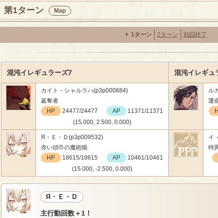
第1ターン
Map
1ターン
2ターン
戦闘終了
混沌イレギュラーズ7
混沌イレギュラ
カイト・シャルラハ(p3p000684)
ルカ
簒奪者
運
HP
24477/24477
AP
11371/11371
(15.000, 2.500, 0.000)
Я・Ｅ・Ｄ(p3p009532)
イ 
赤い頭巾の魔砲狼
特
HP
18615/18615
AP
10461/10461
(15.000, -2.500, 0.000)
Я・Ｅ・Ｄ
主行動回数＋1！