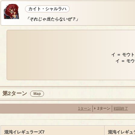
カイト・シャルラハ
「それじゃ当たらないぜ？」
イ ＝ モウ
イ ＝ モ
第2ターン
Map
1ターン
2ターン
戦闘終了
混沌イレギュラーズ7
混沌イレギュラ