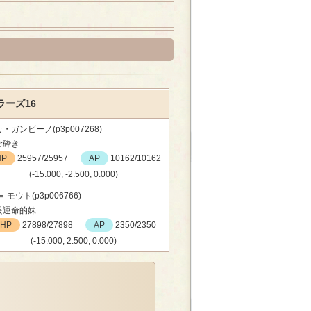
ーズ16
・ガンビーノ(p3p007268)
命砕き
HP
25957/25957
AP
10162/10162
(-15.000, -2.500, 0.000)
＝ モウト(p3p006766)
異運命的妹
HP
27898/27898
AP
2350/2350
(-15.000, 2.500, 0.000)