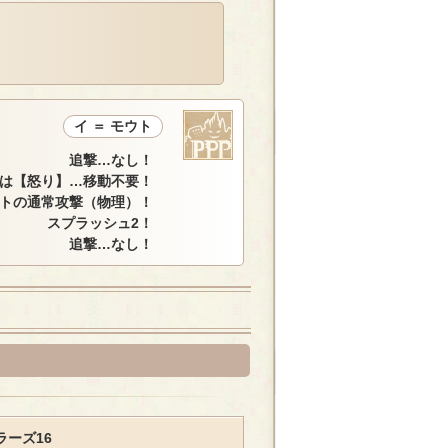
イ ＝ モウト
追撃…なし！
トは【怒り】…移動不要！
ウトの通常攻撃（物理）！
スプラッシュ2！
追撃…なし！
ーズ16