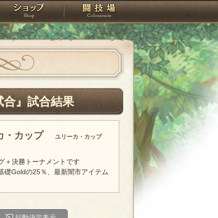
スタジオ
ショップ
闘技場
試合』試合結果
ーカ・カップ
ユリーカ・カップ
グ＋決勝トーナメントです
基礎Goldの25％、最新闇市アイテム
行動決定表示