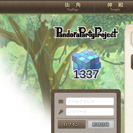
TOP
Pando
1337
メ
ー
パ
ル
ス