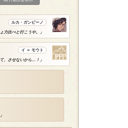
ルカ・ガンビーノ
ょ力比べと行こうや。」
イ ＝ モウト
て、させないから…！」
」