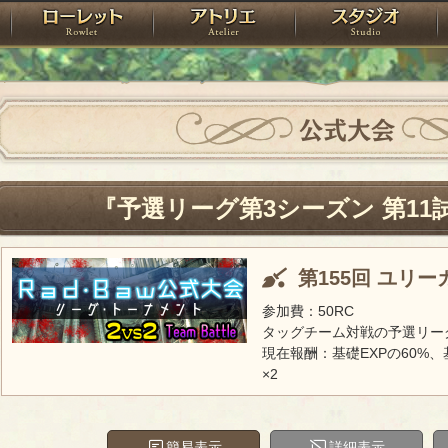
神殿
ローレット
アトリエ
raPartyProject
公式大会
『予選リーグ第3シーズン 第11
第155回 ユリ
参加費：50RC
タッグチーム対戦の予選リー
現在報酬：基礎EXPの60%、
×2
簡易表示
詳細表示