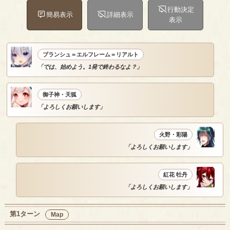
行動決定
簡易表示
詳細表示
表示
ブランシュ＝エルフレーム＝リアルト
「では、始めよう。1発で終わるなよ？」
御子神・天狐
「よろしくお願いします」
火野・彩陽
「よろしくお願いします」
紅花 牡丹
「よろしくお願いします」
第1ターン
Map