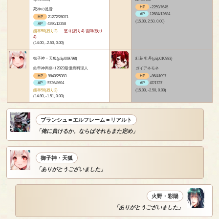
HP
-2259/7645
死神の足音
AP
12684/12684
HP
21272/26071
(15.00, 2.50, 0.00)
AP
4390/12358
能率50(残り2)
怒り(残り4) 雷陣(残り
4)
(14.00, -2.50, 0.00)
御子神・天狐(p3p009798)
紅花 牡丹(p3p010983)
鉄帝神輿祭り2023最優秀料理人
ガイアネモネ
HP
9840/25383
HP
-86/41097
AP
5736/8604
AP
47/1737
能率50(残り2)
(15.00, -2.50, 0.00)
(14.80, -1.51, 0.00)
ブランシュ＝エルフレーム＝リアルト
「俺に負けるか。ならばそれもまた定め」
御子神・天狐
「ありがとうございました」
火野・彩陽
「ありがとうございました」