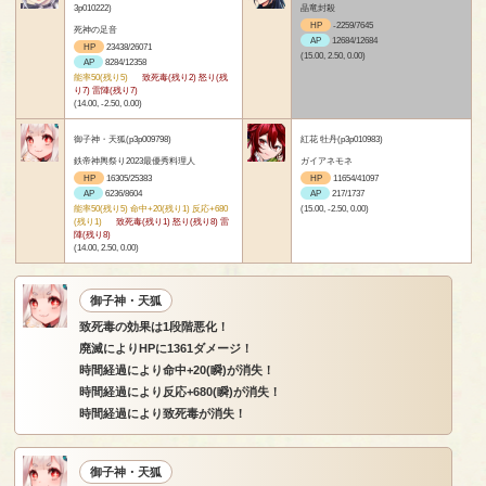
3p010222)
晶竜封殺
HP
-2259/7645
死神の足音
AP
12684/12684
HP
23438/26071
(15.00, 2.50, 0.00)
AP
8284/12358
能率50(残り5)
致死毒(残り2) 怒り(残
り7) 雷陣(残り7)
(14.00, -2.50, 0.00)
御子神・天狐(p3p009798)
紅花 牡丹(p3p010983)
鉄帝神輿祭り2023最優秀料理人
ガイアネモネ
HP
16305/25383
HP
11654/41097
AP
6236/8604
AP
217/1737
能率50(残り5) 命中+20(残り1) 反応+680
(15.00, -2.50, 0.00)
(残り1)
致死毒(残り1) 怒り(残り8) 雷
陣(残り8)
(14.00, 2.50, 0.00)
御子神・天狐
致死毒の効果は1段階悪化！
廃滅によりHPに1361ダメージ！
時間経過により命中+20(瞬)が消失！
時間経過により反応+680(瞬)が消失！
時間経過により致死毒が消失！
御子神・天狐