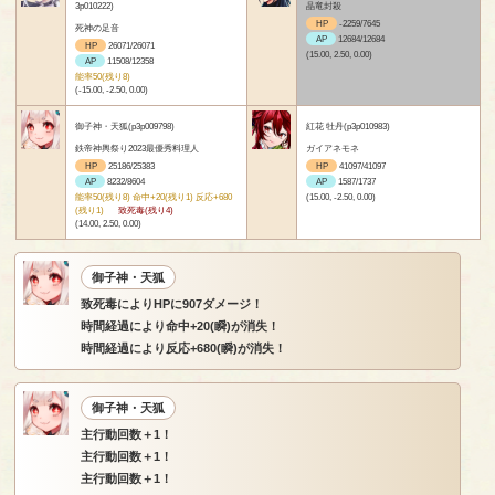
3p010222)
晶竜封殺
HP
-2259/7645
死神の足音
AP
12684/12684
HP
26071/26071
(15.00, 2.50, 0.00)
AP
11508/12358
能率50(残り8)
(-15.00, -2.50, 0.00)
御子神・天狐(p3p009798)
紅花 牡丹(p3p010983)
鉄帝神輿祭り2023最優秀料理人
ガイアネモネ
HP
25186/25383
HP
41097/41097
AP
8232/8604
AP
1587/1737
能率50(残り8) 命中+20(残り1) 反応+680
(15.00, -2.50, 0.00)
(残り1)
致死毒(残り4)
(14.00, 2.50, 0.00)
御子神・天狐
致死毒によりHPに907ダメージ！
時間経過により命中+20(瞬)が消失！
時間経過により反応+680(瞬)が消失！
御子神・天狐
主行動回数＋1！
主行動回数＋1！
主行動回数＋1！