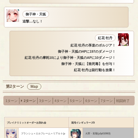
御子神・天狐
追撃…なし！
紅花 牡丹
紅花 牡丹の享楽のボルジア！
御子神・天狐のHPに197のダメージ！
紅花 牡丹の摩耗10により御子神・天狐のAPに10ダメージ！
御子神・天狐に【致死毒】を付与！
紅花 牡丹は副行動を放棄！
第2ターン
Map
1ターン
2ターン
3ターン
4ターン
5ターン
6ターン
7ターン
戦闘終了
ブレイクリミットオーダーお別れ会
混沌イレギュラーズ8
ブランシュ＝エルフレーム＝リアルト(p
火野・彩陽(p3p010663)