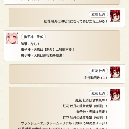
紅花 牡丹
紅花 牡丹はHPが1になって再び立ち上がる！
御子神・天狐
追撃…なし！
御子神・天狐は【怒り】…移動不要！
御子神・天狐は副行動を放棄！
紅花 牡丹
主行動回数＋1！
紅花 牡丹
紅花 牡丹は攻撃集中！
紅花 牡丹の通常攻撃（物理）！
御子神・天狐は回避！
紅花 牡丹の通常攻撃（物理）！
ブランシュ＝エルフレーム＝リアルトのHPに46のダメージ！
紅花 牡丹の摩耗10によりブランシュ＝エルフレーム＝リアルト