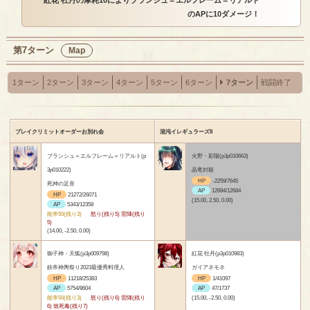
のAPに10ダメージ！
第7ターン
Map
1ターン
2ターン
3ターン
4ターン
5ターン
6ターン
7ターン
戦闘終了
ブレイクリミットオーダーお別れ会
混沌イレギュラーズ8
ブランシュ＝エルフレーム＝リアルト(p
火野・彩陽(p3p010663)
3p010222)
晶竜封殺
HP
-2259/7645
死神の足音
AP
12684/12684
HP
21272/26071
(15.00, 2.50, 0.00)
AP
5343/12358
能率50(残り3)
怒り(残り5) 雷陣(残り
5)
(14.00, -2.50, 0.00)
御子神・天狐(p3p009798)
紅花 牡丹(p3p010983)
鉄帝神輿祭り2023最優秀料理人
ガイアネモネ
HP
11218/25383
HP
1/41097
AP
5754/8604
AP
47/1737
能率50(残り3)
怒り(残り6) 雷陣(残り
(15.00, -2.50, 0.00)
6) 致死毒(残り7)