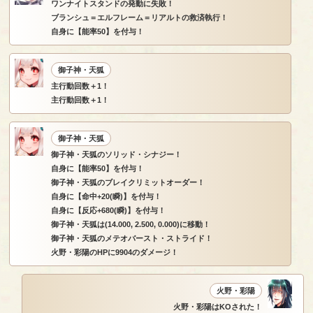
ワンナイトスタンドの発動に失敗！
ブランシュ＝エルフレーム＝リアルトの救済執行！
自身に【能率50】を付与！
御子神・天狐
主行動回数＋1！
主行動回数＋1！
御子神・天狐
御子神・天狐のソリッド・シナジー！
自身に【能率50】を付与！
御子神・天狐のブレイクリミットオーダー！
自身に【命中+20(瞬)】を付与！
自身に【反応+680(瞬)】を付与！
御子神・天狐は(14.000, 2.500, 0.000)に移動！
御子神・天狐のメテオバースト・ストライド！
火野・彩陽のHPに9904のダメージ！
火野・彩陽
火野・彩陽はKOされた！