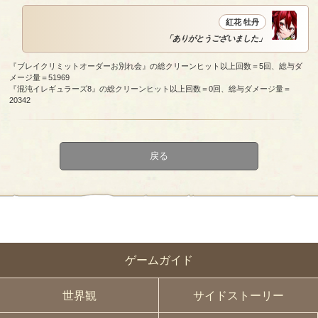
紅花 牡丹
「ありがとうございました」
『ブレイクリミットオーダーお別れ会』の総クリーンヒット以上回数＝5回、総与ダ
メージ量＝51969
『混沌イレギュラーズ8』の総クリーンヒット以上回数＝0回、総与ダメージ量＝
20342
戻る
ゲームガイド
世界観
サイドストーリー