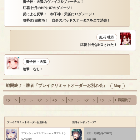
御子神・天狐のヴァイス&ヴァーチュ！
紅花 牡丹のHPに87のダメージ！
反による反撃！ 御子神・天狐に17ダメージ！
攻勢BS回復75！ 自身のバッドステータスを全て消去！
紅花 牡丹
紅花 牡丹はKOされた！
御子神・天狐
追撃…なし！
戦闘終了 - 勝者『ブレイクリミットオーダーお別れ会』
Map
1ターン
2ターン
3ターン
4ターン
5ターン
6ターン
7ターン
戦闘終了
ブレイクリミットオーダーお別れ会
混沌イレギュラーズ8
ブランシュ＝エルフレーム＝リアルト(p
火野・彩陽(p3p010663)
3p010222)
晶竜封殺