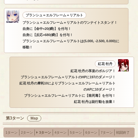
ブランシュ＝エルフレーム＝リアルト
ブランシュ＝エルフレーム＝リアルトのワンナイトスタンド！
自身に【命中+20(瞬)】を付与！
自身に【反応+680(瞬)】を付与！
ブランシュ＝エルフレーム＝リアルトは(5.000, -2.500, 0.000)に
移動！
紅花 牡丹
紅花 牡丹の享楽のボルジア！
ブランシュ＝エルフレーム＝リアルトのHPに197のダメージ！
紅花 牡丹の摩耗10によりブランシュ＝エルフレーム＝リアルト
のAPに10ダメージ！
ブランシュ＝エルフレーム＝リアルトに【致死毒】を付与！
紅花 牡丹は副行動を放棄！
第3ターン
Map
1ターン
2ターン
3ターン
4ターン
5ターン
6ターン
7ターン
戦闘終了