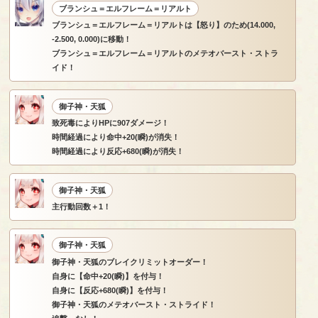
ブランシュ＝エルフレーム＝リアルト
ブランシュ＝エルフレーム＝リアルトは【怒り】のため(14.000,
-2.500, 0.000)に移動！
ブランシュ＝エルフレーム＝リアルトのメテオバースト・ストラ
イド！
御子神・天狐
致死毒によりHPに907ダメージ！
時間経過により命中+20(瞬)が消失！
時間経過により反応+680(瞬)が消失！
御子神・天狐
主行動回数＋1！
御子神・天狐
御子神・天狐のブレイクリミットオーダー！
自身に【命中+20(瞬)】を付与！
自身に【反応+680(瞬)】を付与！
御子神・天狐のメテオバースト・ストライド！