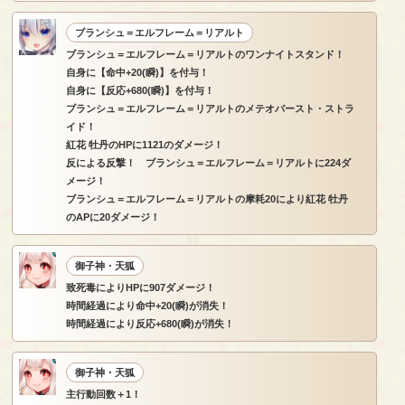
ブランシュ＝エルフレーム＝リアルト
ブランシュ＝エルフレーム＝リアルトのワンナイトスタンド！
自身に【命中+20(瞬)】を付与！
自身に【反応+680(瞬)】を付与！
ブランシュ＝エルフレーム＝リアルトのメテオバースト・ストラ
イド！
紅花 牡丹のHPに1121のダメージ！
反による反撃！ ブランシュ＝エルフレーム＝リアルトに224ダ
メージ！
ブランシュ＝エルフレーム＝リアルトの摩耗20により紅花 牡丹
のAPに20ダメージ！
御子神・天狐
致死毒によりHPに907ダメージ！
時間経過により命中+20(瞬)が消失！
時間経過により反応+680(瞬)が消失！
御子神・天狐
主行動回数＋1！