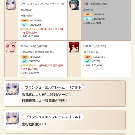
ブランシュ＝エルフレーム＝リアルト(p
火野・彩陽(p3p010663)
3p010222)
晶竜封殺
HP
-2259/7645
死神の足音
AP
12684/12684
HP
22239/26071
(15.00, 2.50, 0.00)
AP
7259/12358
能率50(残り4)
致死毒(残り1) 怒り(残
り6) 雷陣(残り6)
(14.00, -2.50, 0.00)
御子神・天狐(p3p009798)
紅花 牡丹(p3p010983)
鉄帝神輿祭り2023最優秀料理人
ガイアネモネ
HP
14806/25383
HP
10264/41097
AP
5990/8604
AP
47/1737
能率50(残り4)
怒り(残り7) 雷陣(残り
(15.00, -2.50, 0.00)
7) 致死毒(残り8)
(14.80, -1.51, 0.00)
ブランシュ＝エルフレーム＝リアルト
致死毒によりHPに921ダメージ！
時間経過により致死毒が消失！
ブランシュ＝エルフレーム＝リアルト
主行動回数＋1！