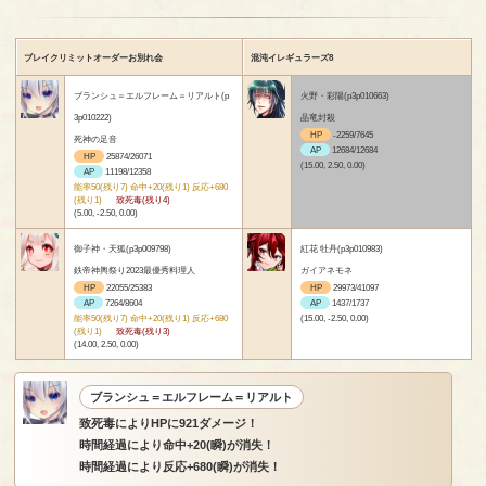
ブレイクリミットオーダーお別れ会
混沌イレギュラーズ8
ブランシュ＝エルフレーム＝リアルト(p
火野・彩陽(p3p010663)
3p010222)
晶竜封殺
HP
-2259/7645
死神の足音
AP
12684/12684
HP
25874/26071
(15.00, 2.50, 0.00)
AP
11198/12358
能率50(残り7) 命中+20(残り1) 反応+680
(残り1)
致死毒(残り4)
(5.00, -2.50, 0.00)
御子神・天狐(p3p009798)
紅花 牡丹(p3p010983)
鉄帝神輿祭り2023最優秀料理人
ガイアネモネ
HP
22055/25383
HP
29973/41097
AP
7264/8604
AP
1437/1737
能率50(残り7) 命中+20(残り1) 反応+680
(15.00, -2.50, 0.00)
(残り1)
致死毒(残り3)
(14.00, 2.50, 0.00)
ブランシュ＝エルフレーム＝リアルト
致死毒によりHPに921ダメージ！
時間経過により命中+20(瞬)が消失！
時間経過により反応+680(瞬)が消失！