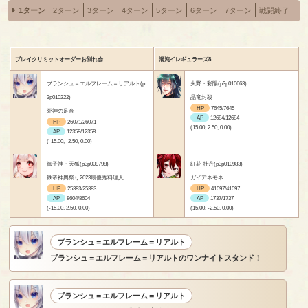
1ターン
2ターン
3ターン
4ターン
5ターン
6ターン
7ターン
戦闘終了
ブレイクリミットオーダーお別れ会
混沌イレギュラーズ8
ブランシュ＝エルフレーム＝リアルト(p
火野・彩陽(p3p010663)
3p010222)
晶竜封殺
HP
7645/7645
死神の足音
AP
12684/12684
HP
26071/26071
(15.00, 2.50, 0.00)
AP
12358/12358
(-15.00, -2.50, 0.00)
御子神・天狐(p3p009798)
紅花 牡丹(p3p010983)
鉄帝神輿祭り2023最優秀料理人
ガイアネモネ
HP
25383/25383
HP
41097/41097
AP
8604/8604
AP
1737/1737
(-15.00, 2.50, 0.00)
(15.00, -2.50, 0.00)
ブランシュ＝エルフレーム＝リアルト
ブランシュ＝エルフレーム＝リアルトのワンナイトスタンド！
ブランシュ＝エルフレーム＝リアルト