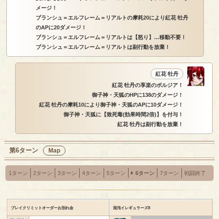
メージ！
ブランシュ＝エルフレーム＝リアルトの摩耗20により紅花 牡丹
のAPに20ダメージ！
ブランシュ＝エルフレーム＝リアルトは【怒り】…移動不要！
ブランシュ＝エルフレーム＝リアルトは副行動を放棄！
紅花 牡丹
紅花 牡丹の享楽のボルジア！
御子神・天狐のHPに138のダメージ！
紅花 牡丹の摩耗10により御子神・天狐のAPに10ダメージ！
御子神・天狐に【致死毒(効果時間2倍)】を付与！
紅花 牡丹は副行動を放棄！
第6ターン
Map
1ターン
2ターン
3ターン
4ターン
5ターン
6ターン
7ターン
戦闘終了
ブレイクリミットオーダーお別れ会
混沌イレギュラーズ8