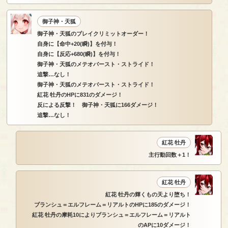
御子神・天狐
御子神・天狐のブレイクリミットオーダー！
自身に【命中+20(瞬)】を付与！
自身に【反応+680(瞬)】を付与！
御子神・天狐のメテオバースト・ストライド！
追撃…なし！
御子神・天狐のメテオバースト・ストライド！
紅花 牡丹のHPに831のダメージ！
反による反撃！ 御子神・天狐に166ダメージ！
追撃…なし！
紅花 牡丹
主行動回数＋1！
紅花 牡丹
紅花 牡丹の輝くもの天より堕ち！
ブランシュ＝エルフレーム＝リアルトのHPに185のダメージ！
紅花 牡丹の摩耗10によりブランシュ＝エルフレーム＝リアルト
のAPに10ダメージ！