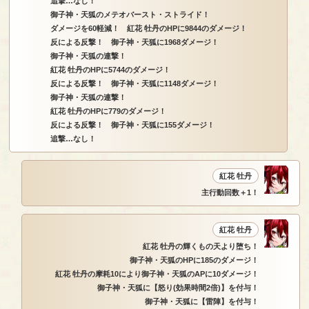
追撃…なし！
御子神・天狐のメテオバースト・ストライド！
ダメージを60軽減！ 紅花 牡丹のHPに9844のダメージ！
反による反撃！ 御子神・天狐に1968ダメージ！
御子神・天狐の連撃！
紅花 牡丹のHPに5744のダメージ！
反による反撃！ 御子神・天狐に1148ダメージ！
御子神・天狐の連撃！
紅花 牡丹のHPに779のダメージ！
反による反撃！ 御子神・天狐に155ダメージ！
追撃…なし！
紅花 牡丹
主行動回数＋1！
紅花 牡丹
紅花 牡丹の輝くもの天より堕ち！
御子神・天狐のHPに185のダメージ！
紅花 牡丹の摩耗10により御子神・天狐のAPに10ダメージ！
御子神・天狐に【怒り(効果時間2倍)】を付与！
御子神・天狐に【雷陣】を付与！