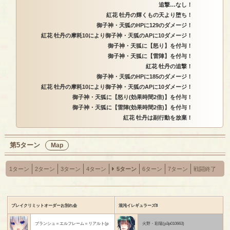
追撃…なし！
紅花 牡丹の輝くもの天より堕ち！
御子神・天狐のHPに129のダメージ！
紅花 牡丹の摩耗10により御子神・天狐のAPに10ダメージ！
御子神・天狐に【怒り】を付与！
御子神・天狐に【雷陣】を付与！
紅花 牡丹の追撃！
御子神・天狐のHPに185のダメージ！
紅花 牡丹の摩耗10により御子神・天狐のAPに10ダメージ！
御子神・天狐に【怒り(効果時間2倍)】を付与！
御子神・天狐に【雷陣(効果時間2倍)】を付与！
紅花 牡丹は副行動を放棄！
第5ターン
Map
1ターン
2ターン
3ターン
4ターン
5ターン
6ターン
7ターン
戦闘終了
ブレイクリミットオーダーお別れ会
混沌イレギュラーズ8
ブランシュ＝エルフレーム＝リアルト(p
火野・彩陽(p3p010663)