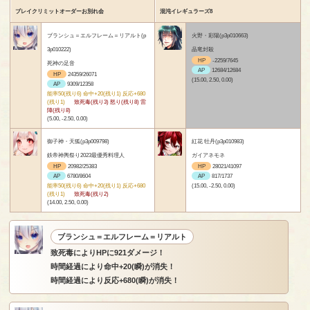
ブレイクリミットオーダーお別れ会
混沌イレギュラーズ8
ブランシュ＝エルフレーム＝リアルト(p
火野・彩陽(p3p010663)
3p010222)
晶竜封殺
HP
-2259/7645
死神の足音
AP
12684/12684
HP
24359/26071
(15.00, 2.50, 0.00)
AP
9309/12358
能率50(残り6) 命中+20(残り1) 反応+680
(残り1)
致死毒(残り3) 怒り(残り8) 雷
陣(残り8)
(5.00, -2.50, 0.00)
御子神・天狐(p3p009798)
紅花 牡丹(p3p010983)
鉄帝神輿祭り2023最優秀料理人
ガイアネモネ
HP
20982/25383
HP
28021/41097
AP
6780/8604
AP
817/1737
能率50(残り6) 命中+20(残り1) 反応+680
(15.00, -2.50, 0.00)
(残り1)
致死毒(残り2)
(14.00, 2.50, 0.00)
ブランシュ＝エルフレーム＝リアルト
致死毒によりHPに921ダメージ！
時間経過により命中+20(瞬)が消失！
時間経過により反応+680(瞬)が消失！