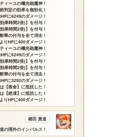
ティーユの殲光砲魔神！
術判定の効果を無効化！
HPに6249のダメージ！
(効果時間2倍)】を付与！
(効果時間2倍)】を付与！
 斬華の付与を全て消去！
によりHPに400ダメージ！
ティーユの殲光砲魔神！
HPに6249のダメージ！
(効果時間2倍)】を付与！
(効果時間2倍)】を付与！
 斬華の付与を全て消去！
HPに3292のダメージ！
は【致命】に抵抗した！
は【絶凍】に抵抗した！
によりHPに400ダメージ！
郷田 貴道
貴道の理外のインパルス！