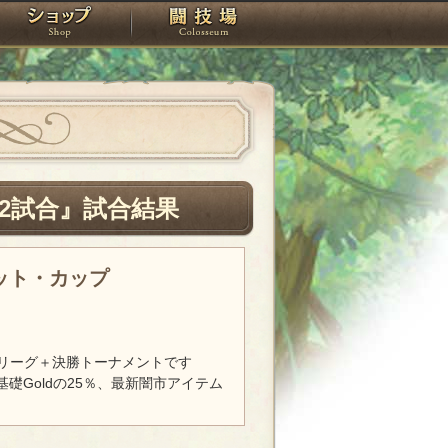
スタジオ
ショップ
闘技場
2試合』試合結果
レット・カップ
リーグ＋決勝トーナメントです
基礎Goldの25％、最新闇市アイテム