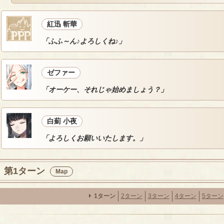
紅迅 斬華
「ふふ～ん♪よろしくね♪」
ゼファー
「オーケー、それじゃ始めましょう？」
白薊 小夜
「よろしくお願いいたします。」
第1ターン
Map
1ターン
2ターン
3ターン
4ターン
5ターン