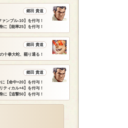
郷田 貴道
ァンブル-10】を付与！
身に【能率25】を付与！
郷田 貴道
道の十拳大蛇、罷り通る！
郷田 貴道
に【命中+20】を付与！
リティカル+4】を付与！
身に【追撃50】を付与！