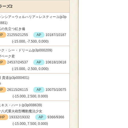
ラーズ2
レンシア＝ウォルハリア＝レスティーユ(p3p
881)
兵の先立つ紅き備
HP
21255/21255
AP
10187/10187
(-15.000, -7.500, 0.000)
ク・シー・ドリーム(p3p000209)
げベーク君
HP
24537/24537
AP
10618/10618
(-15.000, -2.500, 0.000)
 貴道(p3p000401)
拳
HP
26115/26115
AP
10075/10075
(-15.000, 2.500, 0.000)
キス・ハート(p3p008639)
十八式重火砲型機動魔法少女
HP
19332/19332
AP
9366/9366
(-15.000, 7.500, 0.000)