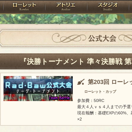
神殿
ローレット
アトリエ
raPartyProject
公式大会
『決勝トーナメント 準々決勝戦 第
第203回 ロー
ローレット・カップ
参加費：50RC
最大４人ｖｓ４人までの予選
現在報酬：基礎EXPの60%、
×2