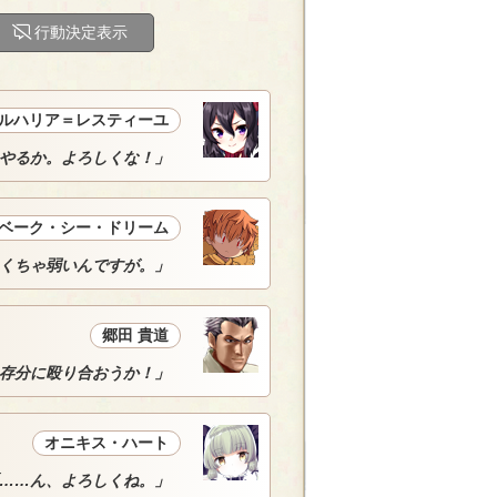
行動決定表示
ルハリア＝レスティーユ
やるか。よろしくな！」
ベーク・シー・ドリーム
くちゃ弱いんですが。」
郷田 貴道
存分に殴り合おうか！」
オニキス・ハート
……ん、よろしくね。」