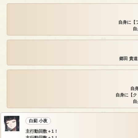
自身に【フ
自
郷田 貴
自身
自身に【ク
自
白薊 小夜
主行動回数＋1！
主行動回数＋1！