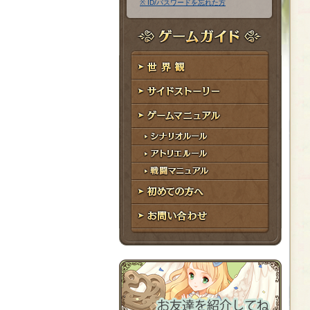
※ ID/パスワードを忘れた方
ア
ワ
ド
ー
レ
ド
ゲームガイド
ス
世界観
サイドストーリー
ゲームマニュアル
シナリオルール
アトリエルール
戦闘マニュアル
初めての方へ
お問い合わせ