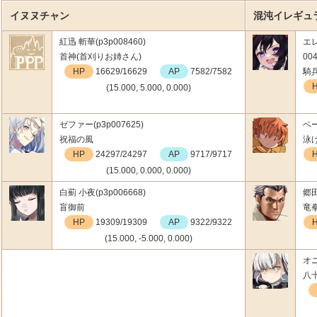
イヌヌチャン
混沌イレギュ
紅迅 斬華(p3p008460)
エ
首神(首刈りお姉さん)
004
HP
16629/16629
AP
7582/7582
騎
(15.000, 5.000, 0.000)
ゼファー(p3p007625)
ベー
祝福の風
泳
HP
24297/24297
AP
9717/9717
(15.000, 0.000, 0.000)
白薊 小夜(p3p006668)
郷田
盲御前
竜
HP
19309/19309
AP
9322/9322
(15.000, -5.000, 0.000)
オニ
八