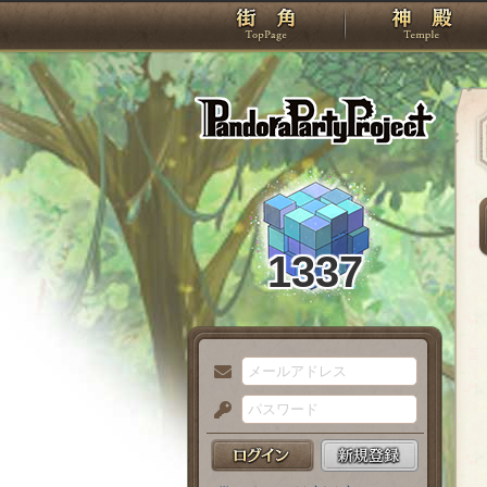
TOP
Pando
1337
メ
ー
パ
ル
ス