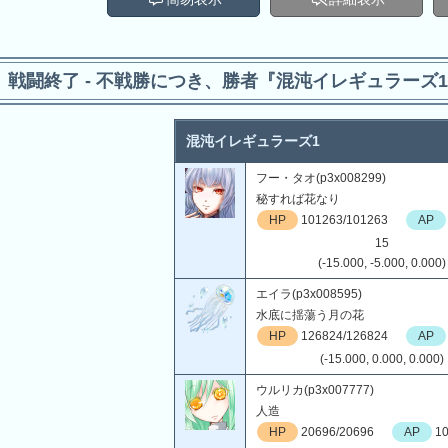
戦闘終了 - 不戦勝につき、勝者『混沌イレギュラーズ
混沌イレギュラーズ1
フー・タオ(p3x008299)
秘すれば花なり
HP
101263/101263
AP
15
(-15.000, -5.000, 0.000)
エイラ(p3x008595)
水底に揺蕩う月の花
HP
126824/126824
AP
(-15.000, 0.000, 0.000)
ウルリカ(p3x007777)
人造
HP
20696/20696
AP
10