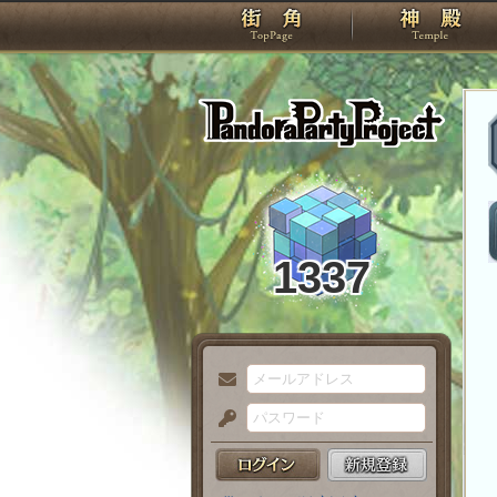
TOP
Pando
1337
メ
ー
パ
ル
ス