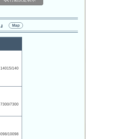
1』
Map
14015/140
7300/7300
098/10098