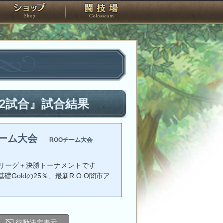
スタジオ
ショップ
闘技場
2試合』試合結果
チーム大会
ROOチーム大会
リーグ＋決勝トーナメントです
礎Goldの25％、最新R.O.O闇市ア
行動決定表示