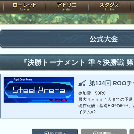
神殿
ローレット
アトリエ
raPartyProject
公式大会
『決勝トーナメント 準々決勝戦 第
第134回 ROO
参加費：50RC
最大４人ｖｓ４人までの予選
現在報酬：基礎EXPの60%、基
イテム×2
簡易表示
詳細表示