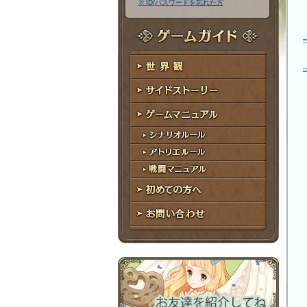
※ ID/パスワードを忘れた方
ア
ワ
ド
ー
レ
ド
ゲームガイド
ス
世界観
サイドストーリー
ゲームマニュアル
シナリオルール
アトリエルール
戦闘マニュアル
初めての方へ
お問い合わせ