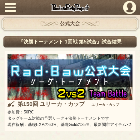
PandoraPartyProject
公式大会
『決勝トーナメント 1回戦 第5試合』試合結果
第150回 ユリーカ・カップ
ユリーカ・カップ
参加費：50RC
タッグチーム対戦の予選リーグ＋決勝トーナメントです
現在報酬：基礎EXPの60%、基礎Goldの25％、最新闇市アイテム×2