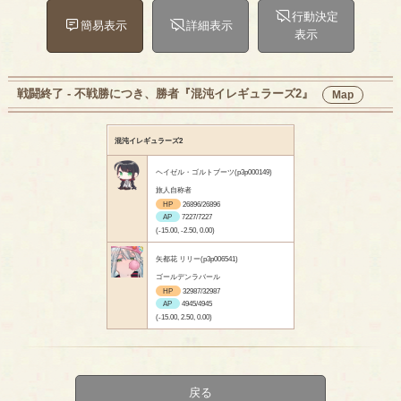
行動決定
簡易表示
詳細表示
表示
戦闘終了 - 不戦勝につき、勝者『混沌イレギュラーズ2』
Map
混沌イレギュラーズ2
ヘイゼル・ゴルトブーツ(p3p000149)
旅人自称者
HP
26896/26896
AP
7227/7227
(-15.00, -2.50, 0.00)
矢都花 リリー(p3p006541)
ゴールデンラバール
HP
32987/32987
AP
4945/4945
(-15.00, 2.50, 0.00)
戻る