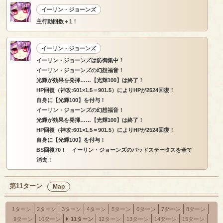
イーリン・ジョーンズ
主行動回数＋1！
イーリン・ジョーンズ
イーリン・ジョーンズは防御集中！
イーリン・ジョーンズの幻想福音！
光輝が効果を発揮……【光輝100】は終了！
HP回復（神攻:601×1.5＝901.5）によりHPが2524回復！
自身に【光輝100】を付与！
イーリン・ジョーンズの幻想福音！
光輝が効果を発揮……【光輝100】は終了！
HP回復（神攻:601×1.5＝901.5）によりHPが2524回復！
自身に【光輝100】を付与！
BS回復70！ イーリン・ジョーンズのバッドステータスを全て
消去！
第11ターン
Map
1ターン
2ターン
3ターン
4ターン
5ターン
6ターン
7ターン
8ターン
9ターン
10ターン
11ターン
12ターン
13ターン
14ターン
15ターン