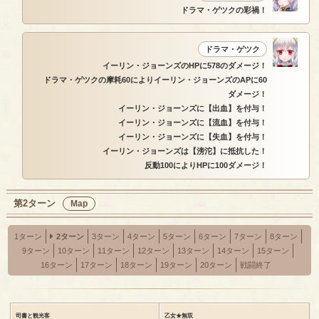
ドラマ・ゲツクの彩禍！
ドラマ・ゲツク
イーリン・ジョーンズのHPに578のダメージ！
ドラマ・ゲツクの摩耗60によりイーリン・ジョーンズのAPに60
ダメージ！
イーリン・ジョーンズに【出血】を付与！
イーリン・ジョーンズに【流血】を付与！
イーリン・ジョーンズに【失血】を付与！
イーリン・ジョーンズは【滂沱】に抵抗した！
反動100によりHPに100ダメージ！
第2ターン
Map
1ターン
2ターン
3ターン
4ターン
5ターン
6ターン
7ターン
8ターン
9ターン
10ターン
11ターン
12ターン
13ターン
14ターン
15ターン
16ターン
17ターン
18ターン
19ターン
20ターン
戦闘終了
司書と観光客
乙女★無双