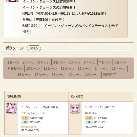
イーリン・ジョーンズは防御集中！
イーリン・ジョーンズの幻想福音！
HP回復（神攻:601×1.5＝901.5）によりHPが1622回復！
自身に【光輝100】を付与！
BS回復70！ イーリン・ジョーンズのバッドステータスを全て
消去！
第9ターン
Map
1ターン
2ターン
3ターン
4ターン
5ターン
6ターン
7ターン
8ターン
9ターン
10ターン
11ターン
12ターン
13ターン
14ターン
15ターン
16ターン
17ターン
18ターン
19ターン
20ターン
戦闘終了
司書と観光客
乙女★無双
イーリン・ジョーンズ(p3p000854)
ドラマ・ゲツク(p3p000172)
天才になれなかった女
蒼剣の弟子
HP
14037/23608
HP
23132/24786
AP
4353/10704
AP
5751/11051
光輝100(残り8)
(15.00, 0.00, 0.00)
(13.00, 0.00, 0.00)