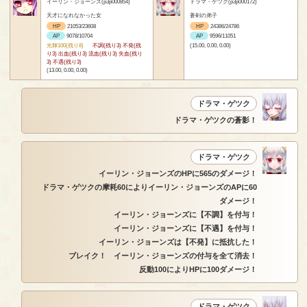
イーリン・ジョーンズ(p3p000854)
ドラマ・ゲツク(p3p000172)
天才になれなかった女
蒼剣の弟子
HP
21053/23608
HP
24386/24786
AP
9078/10704
AP
9596/11051
光輝100(残り8)
不調(残り3) 不発(残
(15.00, 0.00, 0.00)
り3) 出血(残り3) 流血(残り3) 失血(残り
3) 不遇(残り3)
(13.00, 0.00, 0.00)
ドラマ・ゲツク
ドラマ・ゲツクの蒼影！
ドラマ・ゲツク
イーリン・ジョーンズのHPに565のダメージ！
ドラマ・ゲツクの摩耗60によりイーリン・ジョーンズのAPに60
ダメージ！
イーリン・ジョーンズに【不調】を付与！
イーリン・ジョーンズに【不遇】を付与！
イーリン・ジョーンズは【不発】に抵抗した！
ブレイク！ イーリン・ジョーンズの付与を全て消去！
反動100によりHPに100ダメージ！
ドラマ・ゲツク