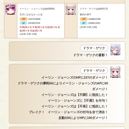
イーリン・ジョーンズ(p3p000854)
ドラマ・ゲツク(p3p000172)
天才になれなかった女
蒼剣の弟子
HP
22472/23608
HP
24486/24786
AP
10159/10704
AP
10266/11051
不調(残り4) 不発(残り4) 出血(残り4) 流
(15.00, 0.00, 0.00)
血(残り4) 失血(残り4)
(13.00, 0.00, 0.00)
ドラマ・ゲツク
ドラマ・ゲツクの蒼影！
ドラマ・ゲツク
イーリン・ジョーンズのHPに227のダメージ！
ドラマ・ゲツクの摩耗60によりイーリン・ジョーンズのAPに60
ダメージ！
イーリン・ジョーンズは【不調】に抵抗した！
イーリン・ジョーンズに【不遇】を付与！
イーリン・ジョーンズは【不発】に抵抗した！
ブレイク！ イーリン・ジョーンズの付与を全て消去！
反動100によりHPに100ダメージ！