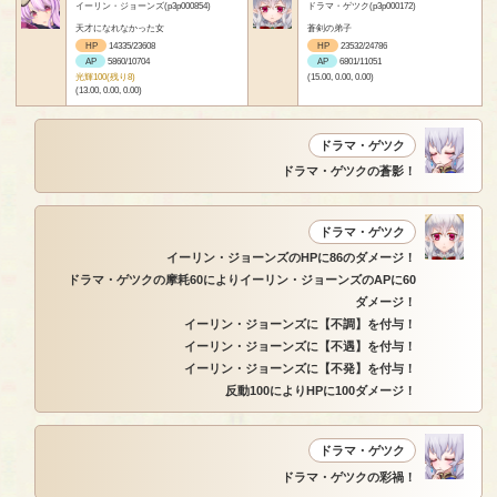
イーリン・ジョーンズ(p3p000854)
ドラマ・ゲツク(p3p000172)
天才になれなかった女
蒼剣の弟子
HP
14335/23608
HP
23532/24786
AP
5860/10704
AP
6801/11051
光輝100(残り8)
(15.00, 0.00, 0.00)
(13.00, 0.00, 0.00)
ドラマ・ゲツク
ドラマ・ゲツクの蒼影！
ドラマ・ゲツク
イーリン・ジョーンズのHPに86のダメージ！
ドラマ・ゲツクの摩耗60によりイーリン・ジョーンズのAPに60
ダメージ！
イーリン・ジョーンズに【不調】を付与！
イーリン・ジョーンズに【不遇】を付与！
イーリン・ジョーンズに【不発】を付与！
反動100によりHPに100ダメージ！
ドラマ・ゲツク
ドラマ・ゲツクの彩禍！