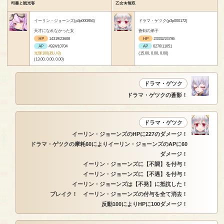
司書と観光客
乙女★無双
イーリン・ジョーンズ(p3p000854)
ドラマ・ゲツク(p3p000172)
天才になれなかった女
蒼剣の弟子
HP
14319/23608
HP
23332/24786
AP
4924/10704
AP
6276/11051
光輝100(残り8)
(15.00, 0.00, 0.00)
(13.00, 0.00, 0.00)
ドラマ・ゲツク
ドラマ・ゲツクの蒼影！
ドラマ・ゲツク
イーリン・ジョーンズのHPに227のダメージ！
ドラマ・ゲツクの摩耗60によりイーリン・ジョーンズのAPに60
ダメージ！
イーリン・ジョーンズに【不調】を付与！
イーリン・ジョーンズに【不遇】を付与！
イーリン・ジョーンズは【不発】に抵抗した！
ブレイク！ イーリン・ジョーンズの付与を全て消去！
反動100によりHPに100ダメージ！