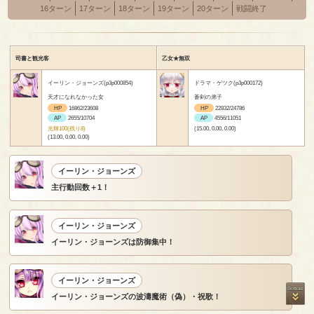
16ターン
17ターン
18ターン
19ターン
20ターン
戦闘終了
司書と観光客
乙女★無双
イーリン・ジョーンズ(p3p000854)
ドラマ・ゲツク(p3p000172)
天才になれなかった女
蒼剣の弟子
HP
16862/23608
HP
22832/24786
AP
2655/10704
AP
4556/11051
光輝100(残り8)
(15.00, 0.00, 0.00)
(13.00, 0.00, 0.00)
イーリン・ジョーンズ
主行動回数＋1！
イーリン・ジョーンズ
イーリン・ジョーンズは防御集中！
イーリン・ジョーンズ
イーリン・ジョーンズの波濤魔術（偽）・祝歌！