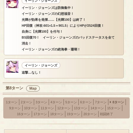
イーリン・ジョーンズ
イーリン・ジョーンズは防御集中！
イーリン・ジョーンズの幻想福音！
光輝が効果を発揮……【光輝100】は終了！
HP回復（神攻:601×1.5＝901.5）によりHPが2524回復！
自身に【光輝100】を付与！
BS回復70！ イーリン・ジョーンズのバッドステータスを全て
消去！
イーリン・ジョーンズの絶海拳・珊瑚！
イーリン・ジョーンズ
追撃…なし！
第8ターン
Map
1ターン
2ターン
3ターン
4ターン
5ターン
6ターン
7ターン
8ターン
9ターン
10ターン
11ターン
12ターン
13ターン
14ターン
15ターン
16ターン
17ターン
18ターン
19ターン
20ターン
戦闘終了