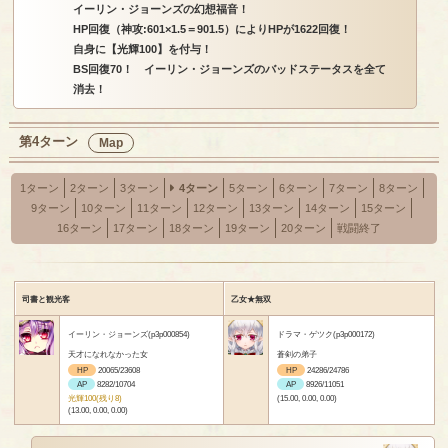
イーリン・ジョーンズの幻想福音！
HP回復（神攻:601×1.5＝901.5）によりHPが1622回復！
自身に【光輝100】を付与！
BS回復70！ イーリン・ジョーンズのバッドステータスを全て
消去！
第4ターン
Map
1ターン
2ターン
3ターン
4ターン
5ターン
6ターン
7ターン
8ターン
9ターン
10ターン
11ターン
12ターン
13ターン
14ターン
15ターン
16ターン
17ターン
18ターン
19ターン
20ターン
戦闘終了
司書と観光客
乙女★無双
イーリン・ジョーンズ(p3p000854)
ドラマ・ゲツク(p3p000172)
天才になれなかった女
蒼剣の弟子
HP
20065/23608
HP
24286/24786
AP
8282/10704
AP
8926/11051
光輝100(残り8)
(15.00, 0.00, 0.00)
(13.00, 0.00, 0.00)