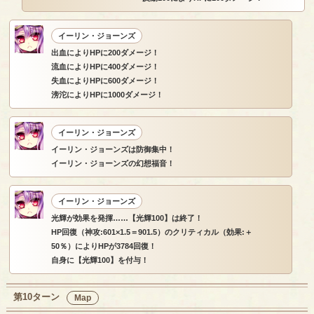
イーリン・ジョーンズ
出血によりHPに200ダメージ！
流血によりHPに400ダメージ！
失血によりHPに600ダメージ！
滂沱によりHPに1000ダメージ！
イーリン・ジョーンズ
イーリン・ジョーンズは防御集中！
イーリン・ジョーンズの幻想福音！
イーリン・ジョーンズ
光輝が効果を発揮……【光輝100】は終了！
HP回復（神攻:601×1.5＝901.5）のクリティカル（効果:＋
50％）によりHPが3784回復！
自身に【光輝100】を付与！
第10ターン
Map