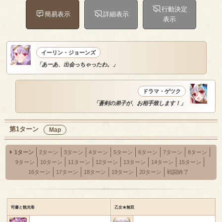
行動決定
簡易表示
詳細表示
表示
イーリン・ジョーンズ
「あーあ、出会っちゃったわ。」
ドラマ・ゲツク
「蒼剣の弟子が、お相手致します！」
第1ターン
Map
1ターン
2ターン
3ターン
4ターン
5ターン
6ターン
7ターン
8ターン
9ターン
10ターン
11ターン
12ターン
13ターン
14ターン
15ターン
16ターン
17ターン
18ターン
19ターン
20ターン
戦闘終了
司書と観光客
乙女★無双