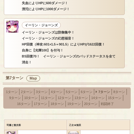
失血によりHPに600ダメージ！
滂沱によりHPに1000ダメージ！
イーリン・ジョーンズ
イーリン・ジョーンズは防御集中！
イーリン・ジョーンズの幻想福音！
HP回復（神攻:601×1.5＝901.5）によりHPが1622回復！
自身に【光輝100】を付与！
BS回復70！ イーリン・ジョーンズのバッドステータスを全て
消去！
第7ターン
Map
1ターン
2ターン
3ターン
4ターン
5ターン
6ターン
7ターン
8ターン
9ターン
10ターン
11ターン
12ターン
13ターン
14ターン
15ターン
16ターン
17ターン
18ターン
19ターン
20ターン
戦闘終了
司書と観光客
乙女★無双