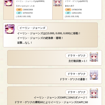
イーリン・ジョーンズ(p3p000854)
ドラマ・ゲツク(p3p000172)
天才になれなかった女
蒼剣の弟子
HP
23608/23608
HP
24786/24786
AP
10704/10704
AP
11051/11051
(-15.00, 0.00, 0.00)
(15.00, 0.00, 0.00)
イーリン・ジョーンズ
イーリン・ジョーンズは(13.000, 0.000, 0.000)に移動！
イーリン・ジョーンズの絶海拳・珊瑚！
追撃…なし！
ドラマ・ゲツク
主行動回数＋1！
ドラマ・ゲツク
ドラマ・ゲツクの蒼影！
ドラマ・ゲツク
イーリン・ジョーンズのHPに104のダメージ！
ドラマ・ゲツクの摩耗60によりイーリン・ジョーンズのAPに60