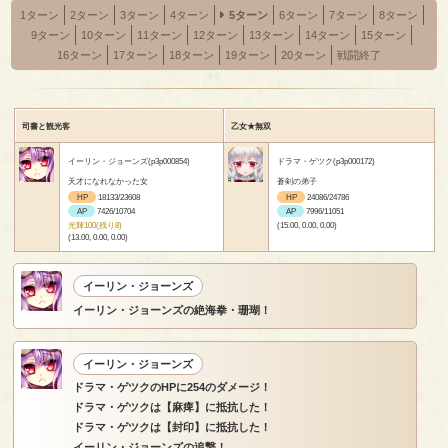
1ターン
2ターン
3ターン
4ターン
5ターン
6ターン
7ターン
8ターン
9ターン
10ターン
11ターン
12ターン
13ターン
14ターン
15ターン
16ターン
17ターン
18ターン
19ターン
20ターン
戦闘終了
司書と観光客
乙女★無双
イーリン・ジョーンズ(p3p000854)
ドラマ・ゲツク(p3p000172)
天才になれなかった女
蒼剣の弟子
HP
18133/23608
HP
24086/24786
AP
7426/10704
AP
7996/11051
光輝100(残り8)
(15.00, 0.00, 0.00)
(13.00, 0.00, 0.00)
イーリン・ジョーンズ
イーリン・ジョーンズの絶海拳・珊瑚！
イーリン・ジョーンズ
ドラマ・ゲツクのHPに254のダメージ！
ドラマ・ゲツクは【麻痺】に抵抗した！
ドラマ・ゲツクは【封印】に抵抗した！
イーリン・ジョーンズの追撃！