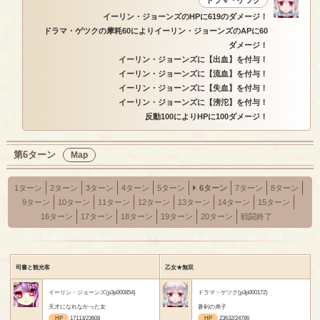
イーリン・ジョーンズのHPに619のダメージ！
ドラマ・ゲツクの摩耗60によりイーリン・ジョーンズのAPに60
ダメージ！
イーリン・ジョーンズに【出血】を付与！
イーリン・ジョーンズに【流血】を付与！
イーリン・ジョーンズに【失血】を付与！
イーリン・ジョーンズに【滂沱】を付与！
反動100によりHPに100ダメージ！
第6ターン
Map
1ターン
2ターン
3ターン
4ターン
5ターン
6ターン
7ターン
8ターン
9ターン
10ターン
11ターン
12ターン
13ターン
14ターン
15ターン
16ターン
17ターン
18ターン
19ターン
20ターン
戦闘終了
司書と観光客
乙女★無双
イーリン・ジョーンズ(p3p000854)
ドラマ・ゲツク(p3p000172)
天才になれなかった女
蒼剣の弟子
HP
17113/23608
HP
23632/24786