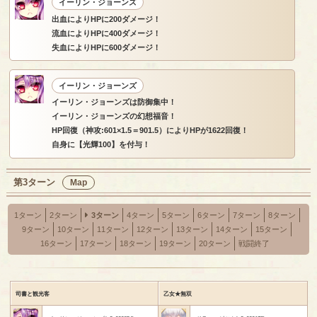
イーリン・ジョーンズ
出血によりHPに200ダメージ！
流血によりHPに400ダメージ！
失血によりHPに600ダメージ！
イーリン・ジョーンズ
イーリン・ジョーンズは防御集中！
イーリン・ジョーンズの幻想福音！
HP回復（神攻:601×1.5＝901.5）によりHPが1622回復！
自身に【光輝100】を付与！
第3ターン
Map
1ターン
2ターン
3ターン
4ターン
5ターン
6ターン
7ターン
8ターン
9ターン
10ターン
11ターン
12ターン
13ターン
14ターン
15ターン
16ターン
17ターン
18ターン
19ターン
20ターン
戦闘終了
司書と観光客
乙女★無双