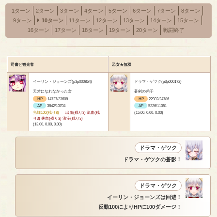
1ターン
2ターン
3ターン
4ターン
5ターン
6ターン
7ターン
8ターン
9ターン
10ターン
11ターン
12ターン
13ターン
14ターン
15ターン
16ターン
17ターン
18ターン
19ターン
20ターン
戦闘終了
司書と観光客
乙女★無双
イーリン・ジョーンズ(p3p000854)
ドラマ・ゲツク(p3p000172)
天才になれなかった女
蒼剣の弟子
HP
14727/23608
HP
22932/24786
AP
3842/10704
AP
5226/11051
光輝100(残り8)
出血(残り3) 流血(残
(15.00, 0.00, 0.00)
り3) 失血(残り3) 滂沱(残り3)
(13.00, 0.00, 0.00)
ドラマ・ゲツク
ドラマ・ゲツクの蒼影！
ドラマ・ゲツク
イーリン・ジョーンズは回避！
反動100によりHPに100ダメージ！