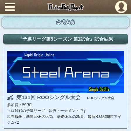
PandoraPartyProject
公式大会
『予選リーグ第5シーズン 第1試合』試合結果
第131回 ROOシングル大会
ROOシングル大会
参加費：50RC
ソロ対戦の予選リーグ＋決勝トーナメントです
現在報酬：基礎EXPの60%、基礎Goldの25％、最新R.O.O闇市アイ
テム×2