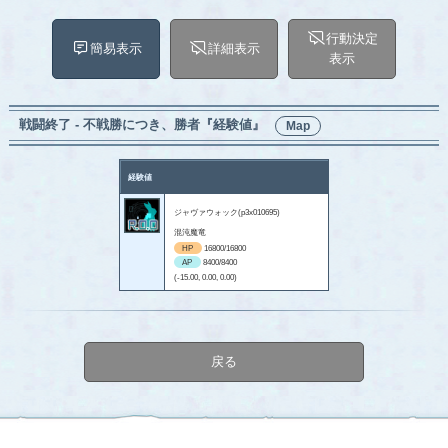
行動決定
簡易表示
詳細表示
表示
戦闘終了 - 不戦勝につき、勝者『経験値』
Map
経験値
ジャヴァウォック(p3x010695)
混沌魔竜
HP
16800/16800
AP
8400/8400
(-15.00, 0.00, 0.00)
戻る