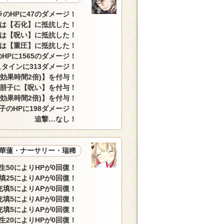
ラのHPに47のダメージ！
は【石化】に抵抗した！
は【呪い】に抵抗した！
は【重圧】に抵抗した！
HPに1565のダメージ！
タインに313ダメージ！
(効果時間2倍)】を付与！
 朋子に【呪い】を付与！
(効果時間2倍)】を付与！
子のHPに198ダメージ！
追撃…なし！
華蓮・ナーサリー・瑞稀
生50によりHPが0回復！
填25によりAPが0回復！
充填5によりAPが0回復！
充填5によりAPが0回復！
充填5によりAPが0回復！
生20によりHPが0回復！