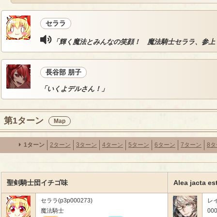
セララ
「輝く魔法とみんなの笑顔！ 魔法騎士セララ、参上
長谷部 朋子
「いくよデルさん！」
第1ターン
Map
1ターン
2ターン
3ターン
4ターン
5ターン
6ターン
7ターン
8
聖剣騎士団イチゴ味
Alea jacta est
セララ(p3p000273)
レ
魔法騎士
000