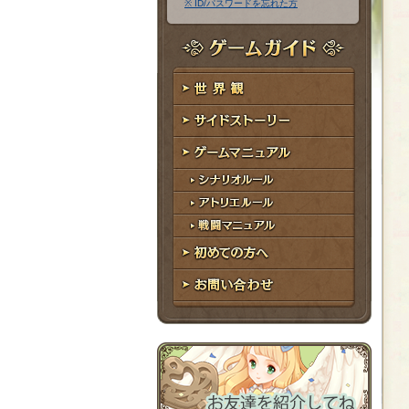
※ ID/パスワードを忘れた方
ア
ワ
ド
ー
レ
ド
ゲームガイド
ス
世界観
サイドストーリー
ゲームマニュアル
シナリオルール
アトリエルール
戦闘マニュアル
初めての方へ
お問い合わせ