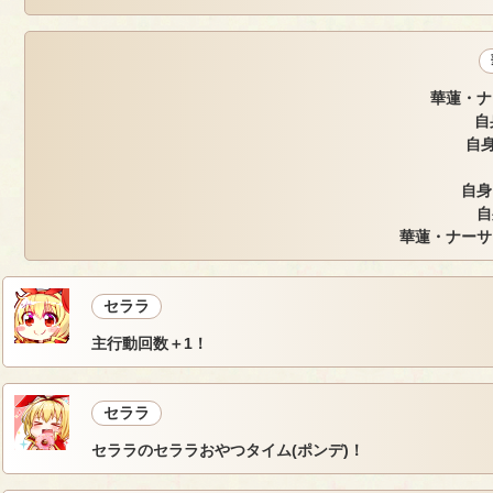
華蓮・ナ
自
自身
自身
自
華蓮・ナーサ
セララ
主行動回数＋1！
セララ
セララのセララおやつタイム(ポンデ)！