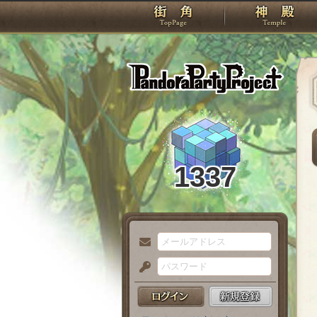
TOP
Pando
1337
メ
ー
パ
ル
ス