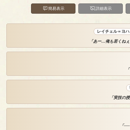
簡易表示
詳細表示
レイチェル＝ヨハ
「あー…俺も若くねぇ
「
「実技の授
「─