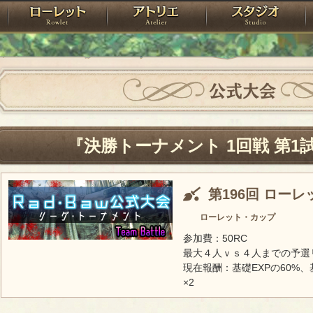
神殿
ローレット
アトリエ
raPartyProject
公式大会
『決勝トーナメント 1回戦 第1
第196回 ロー
ローレット・カップ
参加費：50RC
最大４人ｖｓ４人までの予選
現在報酬：基礎EXPの60%、
×2