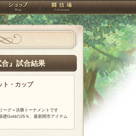
スタジオ
ショップ
闘技場
試合』試合結果
レット・カップ
リーグ＋決勝トーナメントです
基礎Goldの25％、最新闇市アイテム