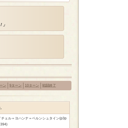
！」
ターン
9ターン
10ターン
戦闘終了
.
イチェル＝ヨハンナ＝ベルンシュタイン(p3p
394)