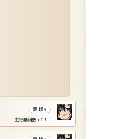
源 頼々
主行動回数＋1！