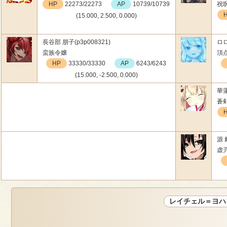
HP
22273/22273
AP
10739/10739
祝
(15.000, 2.500, 0.000)
長谷部 朋子(p3p008321)
ロロ
蛮族令嬢
頂
HP
33330/33330
AP
6243/6243
(15.000, -2.500, 0.000)
華蓮
蒼
源 
虚
レイチェル＝ヨハ