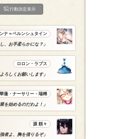
行動決定表示
ンナ＝ベルンシュタイン
し、お手柔らかにな？」
ロロン・ラプス
よろしくお願いします」
華蓮・ナーサリー・瑞稀
業を始めるのだわよ！」
源 頼々
─強者よ、胸を借りるぞ」