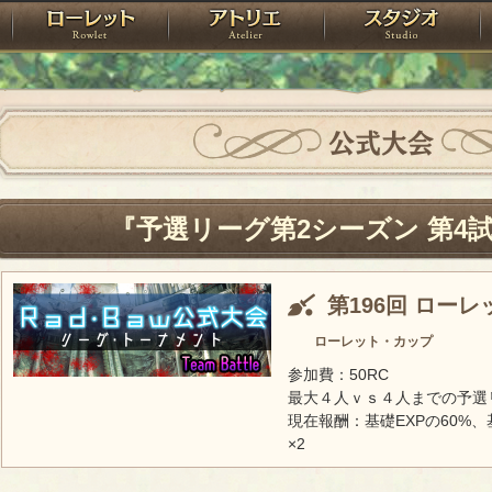
神殿
ローレット
アトリエ
raPartyProject
公式大会
『予選リーグ第2シーズン 第4
第196回 ロー
ローレット・カップ
参加費：50RC
最大４人ｖｓ４人までの予選
現在報酬：基礎EXPの60%、
×2