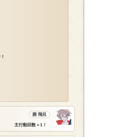
ジ！
囲 飛呂
主行動回数＋1！