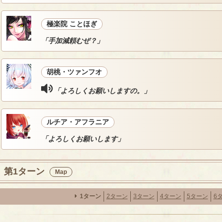
極楽院 ことほぎ
「手加減頼むぜ？」
胡桃・ツァンフオ
「よろしくお願いしますの。」
ルチア・アフラニア
「よろしくお願いします」
第1ターン
Map
1ターン
2ターン
3ターン
4ターン
5ターン
6