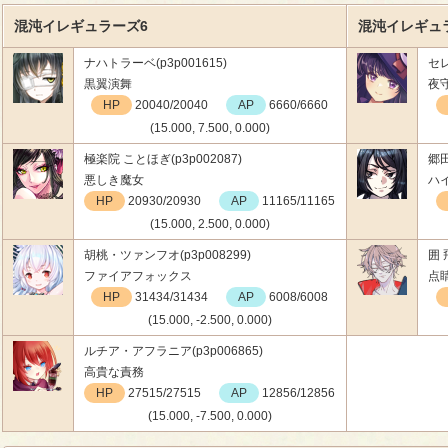
混沌イレギュラーズ6
混沌イレギュ
ナハトラーベ(p3p001615)
セレ
黒翼演舞
夜
HP
20040/20040
AP
6660/6660
(15.000, 7.500, 0.000)
極楽院 ことほぎ(p3p002087)
郷田
悪しき魔女
ハ
HP
20930/20930
AP
11165/11165
(15.000, 2.500, 0.000)
胡桃・ツァンフオ(p3p008299)
囲 
ファイアフォックス
点
HP
31434/31434
AP
6008/6008
(15.000, -2.500, 0.000)
ルチア・アフラニア(p3p006865)
高貴な責務
HP
27515/27515
AP
12856/12856
(15.000, -7.500, 0.000)