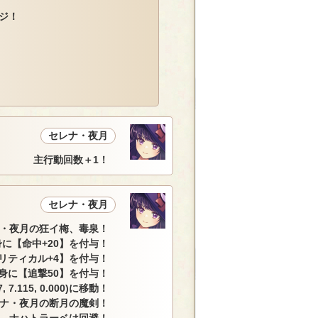
ージ！
セレナ・夜月
主行動回数＋1！
セレナ・夜月
・夜月の狂イ梅、毒泉！
に【命中+20】を付与！
リティカル+4】を付与！
身に【追撃50】を付与！
 7.115, 0.000)に移動！
ナ・夜月の断月の魔剣！