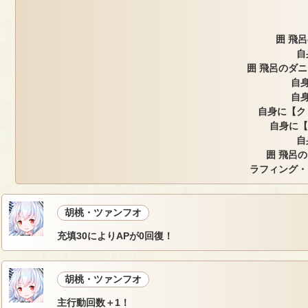
囲 飛
自
囲 飛呂のダ
自身
自身
自身に【ク
自身に【
自
囲 飛呂
ラフィング・
胡桃・ツァンフオ
充填30によりAPが0回復！
胡桃・ツァンフオ
主行動回数＋1！