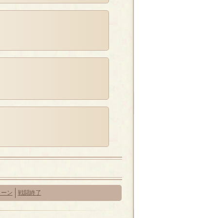
ターン
戦闘終了