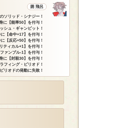
囲 飛呂
呂のソリッド・シナジー！
身に【能率50】を付与！
ニッシュ・ギャンビット！
に【命中+17】を付与！
に【反応+50】を付与！
リティカル+1】を付与！
ファンブル-1】を付与！
身に【封殺30】を付与！
のラフィング・ピリオド！
ピリオドの発動に失敗！