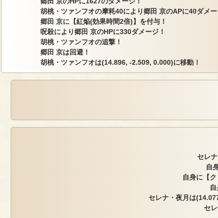
郷田 京のHPに1627のダメージ！
胡桃・ツァンフオの摩耗40により郷田 京のAPに40ダメ
郷田 京に【紅焔(効果時間2倍)】を付与！
呪殺により郷田 京のHPに330ダメージ！
胡桃・ツァンフオの追撃！
郷田 京は回避！
胡桃・ツァンフオは(14.896, -2.509, 0.000)に移動！
セレナ
自身
自身に【ク
自
セレナ・夜月は(14.077,
セレ