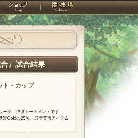
スタジオ
ショップ
闘技場
試合』試合結果
レット・カップ
リーグ＋決勝トーナメントです
基礎Goldの25％、最新闇市アイテム