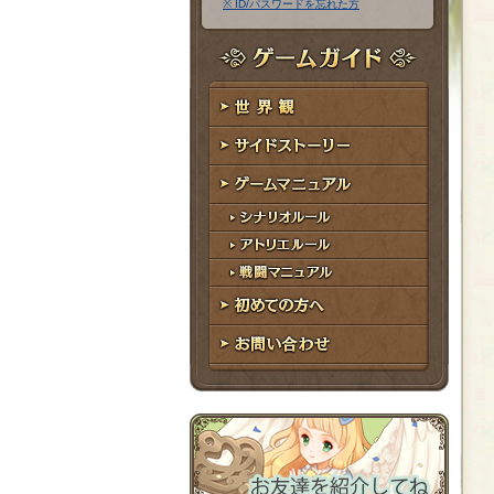
※ ID/パスワードを忘れた方
ア
ワ
ド
ー
レ
ド
ゲームガイド
ス
世界観
サイドストーリー
ゲームマニュアル
シナリオルール
アトリエルール
戦闘マニュアル
初めての方へ
お問い合わせ