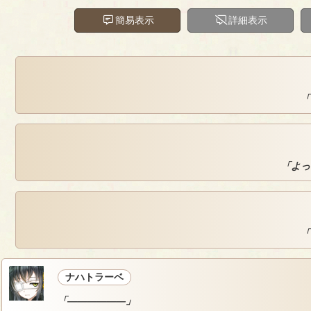
簡易表示
詳細表示
「
「よっ
「
ナハトラーベ
「――――――」