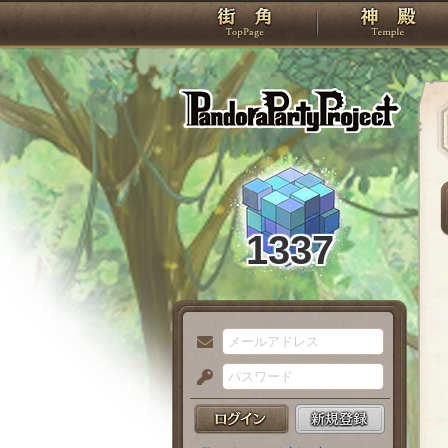
TOP
Pando
1337
メ
ー
パ
ル
ス