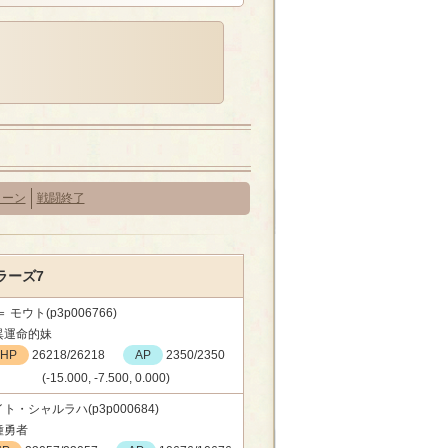
ターン
戦闘終了
ラーズ7
＝ モウト(p3p006766)
異運命的妹
HP
26218/26218
AP
2350/2350
(-15.000, -7.500, 0.000)
ト・シャルラハ(p3p000684)
種勇者