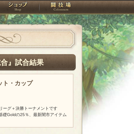
スタジオ
ショップ
闘技場
試合』試合結果
レット・カップ
リーグ＋決勝トーナメントです
基礎Goldの25％、最新闇市アイテム