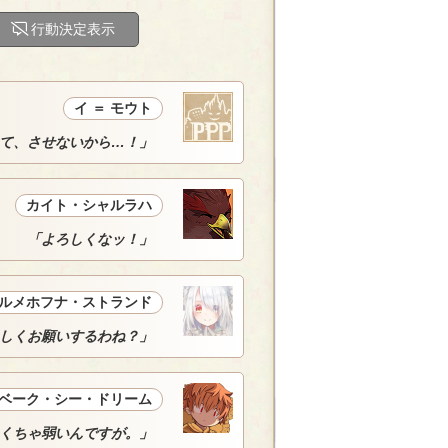
行動決定表示
イ ＝ モウト
て、させないから…！」
カイト・シャルラハ
「よろしくなッ！」
ルメホフナ・ストランド
しくお願いするわね？」
ベーク・シー・ドリーム
くちゃ弱いんですが。」