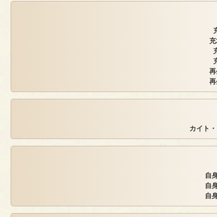
充
再
再
カイト・
自身
自身
自身