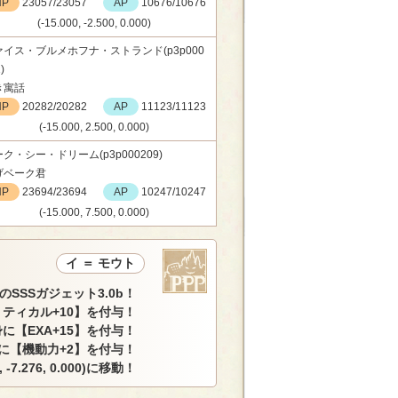
HP
23057/23057
AP
10676/10676
(-15.000, -2.500, 0.000)
ァイス・ブルメホフナ・ストランド(p3p000
)
き寓話
HP
20282/20282
AP
11123/11123
(-15.000, 2.500, 0.000)
ク・シー・ドリーム(p3p000209)
げベーク君
HP
23694/23694
AP
10247/10247
(-15.000, 7.500, 0.000)
イ ＝ モウト
のSSSガジェット3.0b！
ティカル+10】を付与！
に【EXA+15】を付与！
に【機動力+2】を付与！
 -7.276, 0.000)に移動！