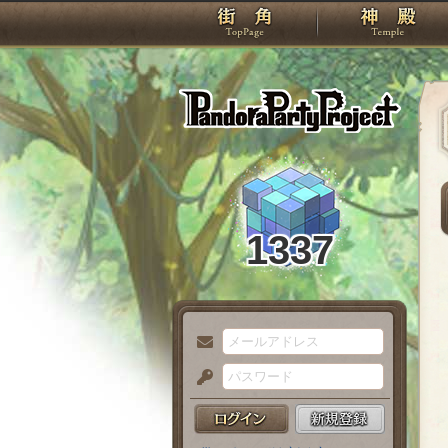
TOP
Pando
1337
メ
ー
パ
ル
ス