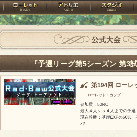
神殿
ローレット
アトリエ
raPartyProject
公式大会
『予選リーグ第5シーズン 第3
第194回 ロー
ローレット・カップ
参加費：50RC
最大４人ｖｓ４人までの予選
現在報酬：基礎EXPの60%、
×2