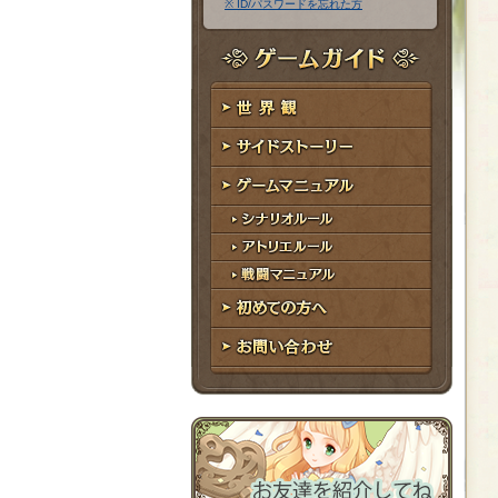
※ ID/パスワードを忘れた方
ア
ワ
ド
ー
レ
ド
ゲームガイド
ス
世界観
サイドストーリー
ゲームマニュアル
シナリオルール
アトリエルール
戦闘マニュアル
初めての方へ
お問い合わせ