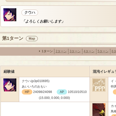
クウハ
「よろしくお願いします」
第1ターン
Map
1ターン
2ターン
3ターン
4ターン
5ターン
6
経験値
混沌イレギュ
クウハ(p3p010695)
イ 
あいいろのおもい
特
HP
24098/24098
AP
10510/10510
(15.000, 0.000, 0.000)
カイ
鳥