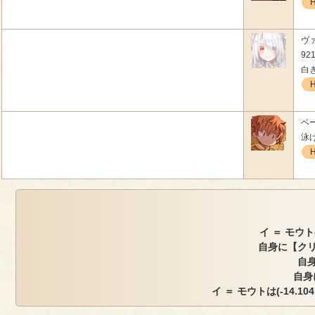
ヴ
921
白
ベー
泳
イ ＝ モウト
自身に【クリ
自身
自身
イ ＝ モウトは(-14.104,