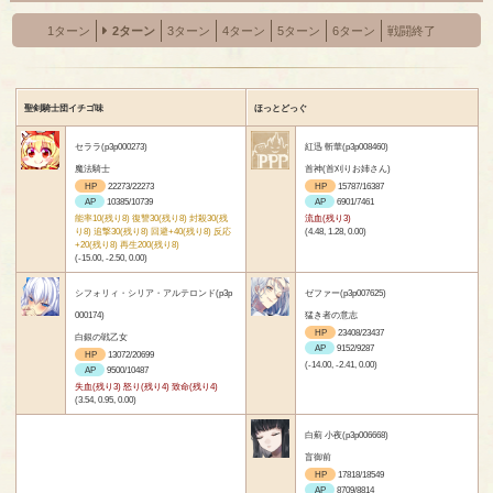
1ターン
2ターン
3ターン
4ターン
5ターン
6ターン
戦闘終了
聖剣騎士団イチゴ味
ほっとどっぐ
セララ(p3p000273)
紅迅 斬華(p3p008460)
魔法騎士
首神(首刈りお姉さん)
HP
22273/22273
HP
15787/16387
AP
10385/10739
AP
6901/7461
能率10(残り8) 復讐30(残り8) 封殺30(残
流血(残り3)
り8) 追撃30(残り8) 回避+40(残り8) 反応
(4.48, 1.28, 0.00)
+20(残り8) 再生200(残り8)
(-15.00, -2.50, 0.00)
シフォリィ・シリア・アルテロンド(p3p
ゼファー(p3p007625)
000174)
猛き者の意志
HP
23408/23437
白銀の戦乙女
AP
9152/9287
HP
13072/20699
(-14.00, -2.41, 0.00)
AP
9500/10487
失血(残り3) 怒り(残り4) 致命(残り4)
(3.54, 0.95, 0.00)
白薊 小夜(p3p006668)
盲御前
HP
17818/18549
AP
8709/8814