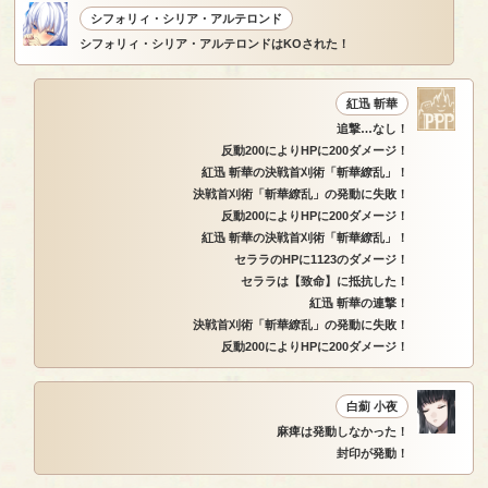
シフォリィ・シリア・アルテロンド
シフォリィ・シリア・アルテロンドはKOされた！
紅迅 斬華
追撃…なし！
反動200によりHPに200ダメージ！
紅迅 斬華の決戦首刈術「斬華繚乱」！
決戦首刈術「斬華繚乱」の発動に失敗！
反動200によりHPに200ダメージ！
紅迅 斬華の決戦首刈術「斬華繚乱」！
セララのHPに1123のダメージ！
セララは【致命】に抵抗した！
紅迅 斬華の連撃！
決戦首刈術「斬華繚乱」の発動に失敗！
反動200によりHPに200ダメージ！
白薊 小夜
麻痺は発動しなかった！
封印が発動！