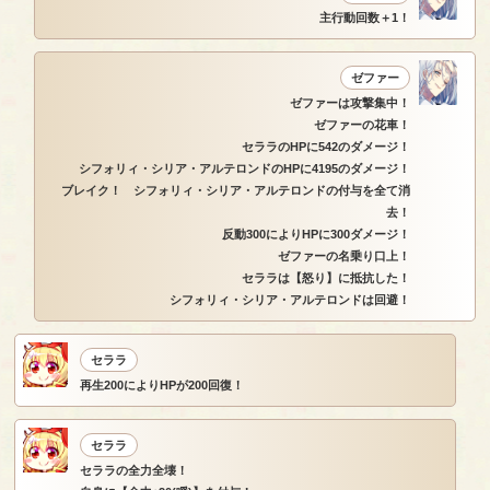
主行動回数＋1！
ゼファー
ゼファーは攻撃集中！
ゼファーの花車！
セララのHPに542のダメージ！
シフォリィ・シリア・アルテロンドのHPに4195のダメージ！
ブレイク！ シフォリィ・シリア・アルテロンドの付与を全て消
去！
反動300によりHPに300ダメージ！
ゼファーの名乗り口上！
セララは【怒り】に抵抗した！
シフォリィ・シリア・アルテロンドは回避！
セララ
再生200によりHPが200回復！
セララ
セララの全力全壊！