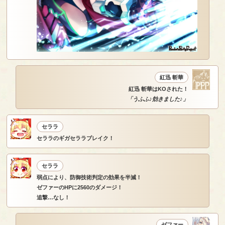
紅迅 斬華
紅迅 斬華はKOされた！
「うふふ♪効きました♪」
セララ
セララのギガセララブレイク！
セララ
弱点により、防御技術判定の効果を半減！
ゼファーのHPに2560のダメージ！
追撃…なし！
ゼファー