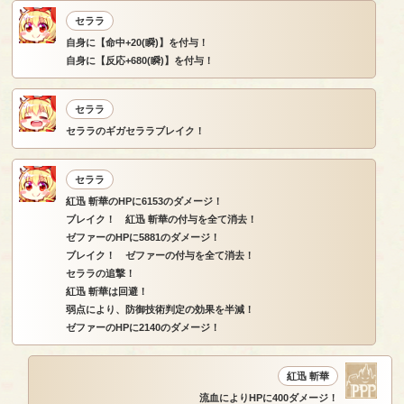
セララ
自身に【命中+20(瞬)】を付与！
自身に【反応+680(瞬)】を付与！
セララ
セララのギガセララブレイク！
セララ
紅迅 斬華のHPに6153のダメージ！
ブレイク！ 紅迅 斬華の付与を全て消去！
ゼファーのHPに5881のダメージ！
ブレイク！ ゼファーの付与を全て消去！
セララの追撃！
紅迅 斬華は回避！
弱点により、防御技術判定の効果を半減！
ゼファーのHPに2140のダメージ！
紅迅 斬華
流血によりHPに400ダメージ！