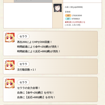
白薊 小夜(p3p006668)
盲御前
HP
17818/18549
AP
8709/8814
麻痺(残り1) 封印(残り1)
(-14.18, -1.43, 0.00)
セララ
再生200によりHPが200回復！
時間経過により命中+20(瞬)が消失！
時間経過により反応+680(瞬)が消失！
セララ
主行動回数＋1！
セララ
セララの全力全壊！
自身に【命中+20(瞬)】を付与！
自身に【反応+680(瞬)】を付与！