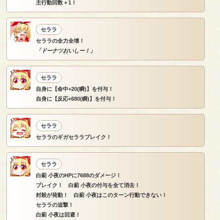
主行動回数＋1！
セララ
セララの全力全壊！
「ドーナツおいしー！」
セララ
自身に【命中+20(瞬)】を付与！
自身に【反応+680(瞬)】を付与！
セララ
セララのギガセララブレイク！
セララ
白薊 小夜のHPに7688のダメージ！
ブレイク！ 白薊 小夜の付与を全て消去！
封殺が発動！ 白薊 小夜はこのターン行動できない！
セララの追撃！
白薊 小夜は回避！