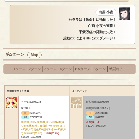
白薊 小夜
セララは【致命】に抵抗した！
白薊 小夜の連撃！
千紫万紅の発動に失敗！
反動200によりHPに200ダメージ！
第5ターン
Map
1ターン
2ターン
3ターン
4ターン
5ターン
6ターン
戦闘終了
聖剣騎士団イチゴ味
ほっとどっぐ
セララ(p3p000273)
紅迅 斬華(p3p008460)
魔法騎士
首神(首刈りお姉さん)
HP
684/22273
HP
-5235/16387
AP
7785/10739
AP
4661/7461
能率10(残り5) 復讐30(残り5) 封殺30(残
流血(残り3)
り5) 追撃30(残り5) 回避+40(残り5) 反応
(-12.04, -2.03, 0.00)
+20(残り5) 再生200(残り5) 命中+20(残り
1) 反応+680(残り1)
崩落(残り4)
(-15.00, -2.50, 0.00)