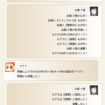
白薊 小夜
白薊 小夜の心月！
自身に【ファンブル-10】を付与！
自身に【能率25】を付与！
白薊 小夜の牡丹崩し！
セララのHPに506のダメージ！
セララに【崩落】を付与！
セララに【恍惚】を付与！
白薊 小夜の連撃！
セララのHPに313のダメージ！
セララ
恍惚により313×(1d100:15＋30)％＝140の追加ダメージ！
恍惚から回復した！
白薊 小夜
セララは【崩落】に抵抗した！
セララは【恍惚】に抵抗した！
追撃…なし！