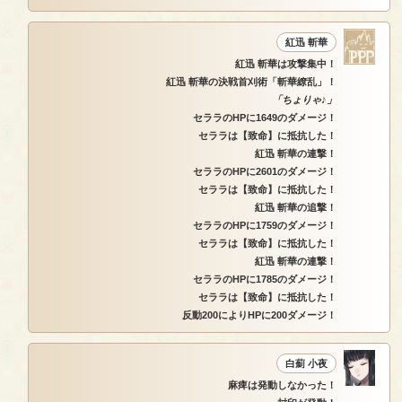
紅迅 斬華
紅迅 斬華は攻撃集中！
紅迅 斬華の決戦首刈術「斬華繚乱」！
「ちょりゃ♪」
セララのHPに1649のダメージ！
セララは【致命】に抵抗した！
紅迅 斬華の連撃！
セララのHPに2601のダメージ！
セララは【致命】に抵抗した！
紅迅 斬華の追撃！
セララのHPに1759のダメージ！
セララは【致命】に抵抗した！
紅迅 斬華の連撃！
セララのHPに1785のダメージ！
セララは【致命】に抵抗した！
反動200によりHPに200ダメージ！
白薊 小夜
麻痺は発動しなかった！