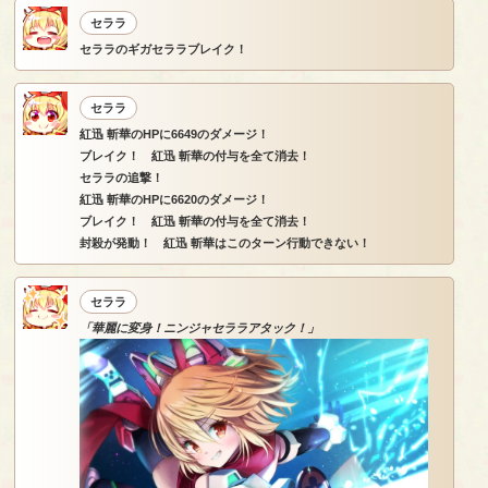
セララ
セララのギガセララブレイク！
セララ
紅迅 斬華のHPに6649のダメージ！
ブレイク！ 紅迅 斬華の付与を全て消去！
セララの追撃！
紅迅 斬華のHPに6620のダメージ！
ブレイク！ 紅迅 斬華の付与を全て消去！
封殺が発動！ 紅迅 斬華はこのターン行動できない！
セララ
「華麗に変身！ニンジャセララアタック！」