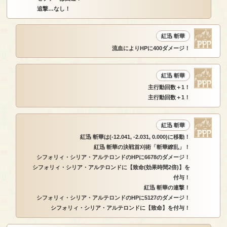
追撃…なし！
紅迅 斬華
流血によりHPに400ダメージ！
紅迅 斬華
主行動回数＋1！
主行動回数＋1！
紅迅 斬華
紅迅 斬華は(-12.041, -2.031, 0.000)に移動！
紅迅 斬華の決戦首刈術「斬華繚乱」！
シフォリィ・シリア・アルテロンドのHPに6678のダメージ！
シフォリィ・シリア・アルテロンドに【致命(効果時間2倍)】を
付与！
紅迅 斬華の連撃！
シフォリィ・シリア・アルテロンドのHPに5127のダメージ！
シフォリィ・シリア・アルテロンドに【致命】を付与！