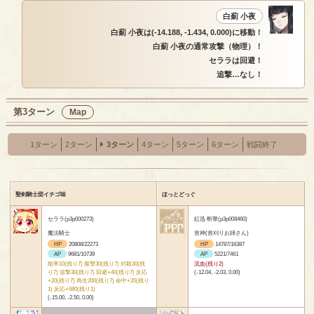
白薊 小夜
白薊 小夜は(-14.188, -1.434, 0.000)に移動！
白薊 小夜の通常攻撃（物理）！
セララは回避！
追撃…なし！
第3ターン
Map
1ターン
2ターン
3ターン
4ターン
5ターン
6ターン
戦闘終了
聖剣騎士団イチゴ味
ほっとどっぐ
セララ(p3p000273)
紅迅 斬華(p3p008460)
魔法騎士
首神(首刈りお姉さん)
HP
20808/22273
HP
14787/16387
AP
9681/10739
AP
5221/7461
能率10(残り7) 復讐30(残り7) 封殺30(残
流血(残り2)
り7) 追撃30(残り7) 回避+40(残り7) 反応
(-12.04, -2.03, 0.00)
+20(残り7) 再生200(残り7) 命中+20(残り
1) 反応+680(残り1)
(-15.00, -2.50, 0.00)