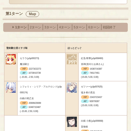
第1ターン
Map
1ターン
2ターン
3ターン
4ターン
5ターン
6ターン
戦闘終了
聖剣騎士団イチゴ味
ほっとどっぐ
セララ(p3p000273)
紅迅 斬華(p3p008460)
魔法騎士
首神(首刈りお姉さん)
HP
22273/22273
HP
16387/16387
AP
10739/10739
AP
7461/7461
(-15.00, -2.50, 0.00)
(15.00, 5.00, 0.00)
シフォリィ・シリア・アルテロンド(p3p
ゼファー(p3p007625)
000174)
猛き者の意志
HP
23437/23437
白銀の戦乙女
AP
9287/9287
HP
20699/20699
(15.00, 0.00, 0.00)
AP
10487/10487
(-15.00, 2.50, 0.00)
白薊 小夜(p3p006668)
盲御前