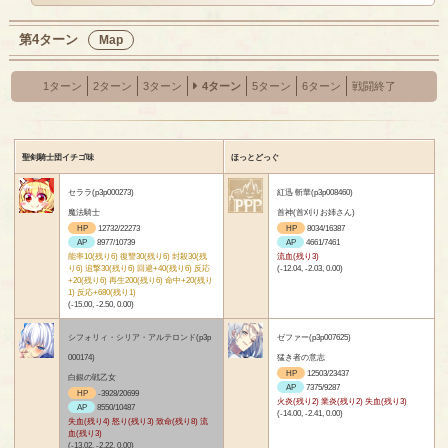
第4ターン
Map
1ターン
2ターン
3ターン
4ターン
5ターン
6ターン
戦闘終了
聖剣騎士団イチゴ味
ほっとどっぐ
セララ(p3p000273)
紅迅 斬華(p3p008460)
魔法騎士
首神(首刈りお姉さん)
HP
12732/22273
HP
8034/16387
AP
8977/10739
AP
4661/7461
能率10(残り6) 復讐30(残り6) 封殺30(残
流血(残り3)
り6) 追撃30(残り6) 回避+40(残り6) 反応
(-12.04, -2.03, 0.00)
+20(残り6) 再生200(残り6) 命中+20(残り
1) 反応+680(残り1)
(-15.00, -2.50, 0.00)
シフォリィ・シリア・アルテロンド(p3p
ゼファー(p3p007625)
000174)
猛き者の意志
HP
12503/23437
白銀の戦乙女
AP
7375/9287
HP
-3928/20699
火炎(残り2) 業炎(残り2) 失血(残り3)
AP
8550/10487
(-14.00, -2.41, 0.00)
失血(残り4) 怒り(残り3) 致命(残り8) 流
血(残り3)
(-13.02, -2.22, 0.00)