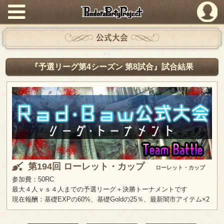
PandoraPartyProject
公式大会
『予選リーグ第4シーズン 第8試合』試合結果
第194回 ローレット・カップ
ローレット・カップ
参加費：50RC
最大４人ｖｓ４人までの予選リーグ＋決勝トーナメントです
現在報酬：基礎EXPの60%、基礎Goldの25％、最新闇市アイテム×2