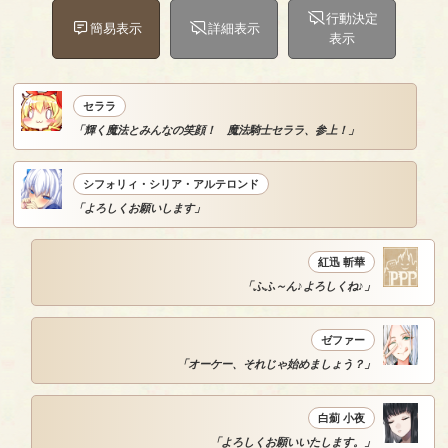
行動決定
簡易表示
詳細表示
表示
セララ
「輝く魔法とみんなの笑顔！ 魔法騎士セララ、参上！」
シフォリィ・シリア・アルテロンド
「よろしくお願いします」
紅迅 斬華
「ふふ～ん♪よろしくね♪」
ゼファー
「オーケー、それじゃ始めましょう？」
白薊 小夜
「よろしくお願いいたします。」