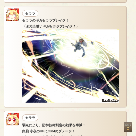
セララ
セララのギガセララブレイク！
「全力全壊！ギガセララブレイク！」
セララ
弱点により、防御技術判定の効果を半減！
白薊 小夜のHPに6984のダメージ！