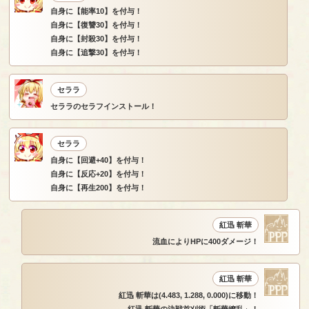
自身に【能率10】を付与！
自身に【復讐30】を付与！
自身に【封殺30】を付与！
自身に【追撃30】を付与！
セララ
セララのセラフインストール！
セララ
自身に【回避+40】を付与！
自身に【反応+20】を付与！
自身に【再生200】を付与！
紅迅 斬華
流血によりHPに400ダメージ！
紅迅 斬華
紅迅 斬華は(4.483, 1.288, 0.000)に移動！
紅迅 斬華の決戦首刈術「斬華繚乱」！