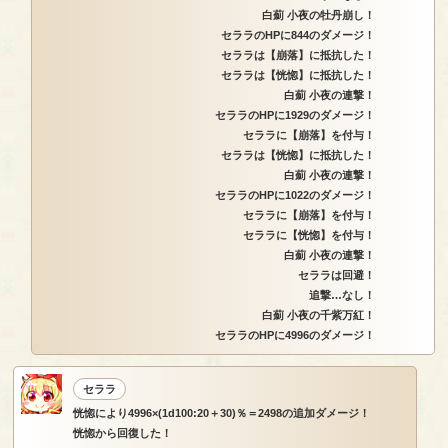
白薊 小夜の牡丹崩し！
セララのHPに844のダメージ！
セララは【崩落】に抵抗した！
セララは【恍惚】に抵抗した！
白薊 小夜の連撃！
セララのHPに1929のダメージ！
セララに【崩落】を付与！
セララは【恍惚】に抵抗した！
白薊 小夜の連撃！
セララのHPに1022のダメージ！
セララに【崩落】を付与！
セララに【恍惚】を付与！
白薊 小夜の連撃！
セララは回避！
追撃…なし！
白薊 小夜の千紫万紅！
セララのHPに4996のダメージ！
セララ
恍惚により4996×(1d100:20＋30)％＝2498の追加ダメージ！
恍惚から回復した！