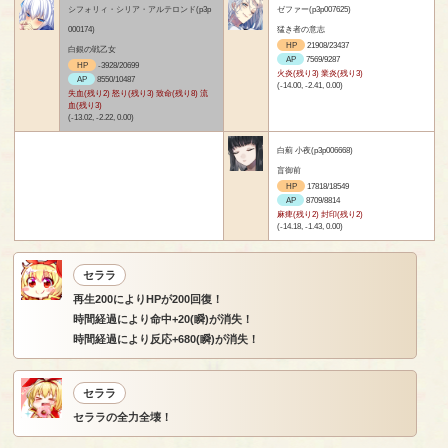
シフォリィ・シリア・アルテロンド(p3p
ゼファー(p3p007625)
000174)
猛き者の意志
HP
21908/23437
白銀の戦乙女
AP
7569/9287
HP
-3928/20699
火炎(残り3) 業炎(残り3)
AP
8550/10487
(-14.00, -2.41, 0.00)
失血(残り2) 怒り(残り3) 致命(残り8) 流
血(残り3)
(-13.02, -2.22, 0.00)
白薊 小夜(p3p006668)
盲御前
HP
17818/18549
AP
8709/8814
麻痺(残り2) 封印(残り2)
(-14.18, -1.43, 0.00)
セララ
再生200によりHPが200回復！
時間経過により命中+20(瞬)が消失！
時間経過により反応+680(瞬)が消失！
セララ
セララの全力全壊！