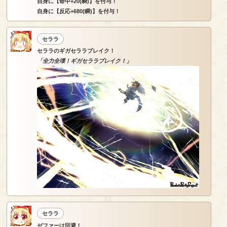
自身に【命中+20(瞬)】を付与！
自身に【反応+680(瞬)】を付与！
セララ
セララのギガセララブレイク！
「全力全壊！ギガセララブレイク！」
セララ
ゼファーは回避！