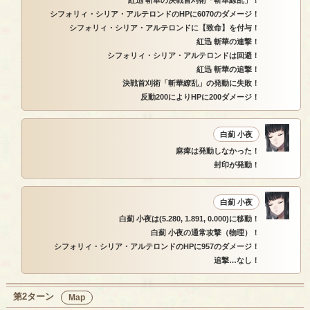
シフォリィ・シリア・アルテロンドのHPに6070のダメージ！
シフォリィ・シリア・アルテロンドに【致命】を付与！
紅迅 斬華の連撃！
シフォリィ・シリア・アルテロンドは回避！
紅迅 斬華の追撃！
決戦首刈術「斬華繚乱」の発動に失敗！
反動200によりHPに200ダメージ！
白薊 小夜
麻痺は発動しなかった！
封印が発動！
白薊 小夜
白薊 小夜は(5.280, 1.891, 0.000)に移動！
白薊 小夜の通常攻撃（物理）！
シフォリィ・シリア・アルテロンドのHPに957のダメージ！
追撃…なし！
第2ターン
Map