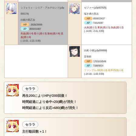
シフォリィ・シリア・アルテロンド(p3p
ゼファー(p3p007625)
000174)
猛き者の意志
HP
8559/23437
白銀の戦乙女
AP
7181/9287
HP
-3928/20699
火炎(残り1) 業炎(残り1) 失血(残り2)
AP
8550/10487
(-14.00, -2.41, 0.00)
失血(残り4) 怒り(残り3) 致命(残り8) 流
血(残り4)
(-13.02, -2.22, 0.00)
白薊 小夜(p3p006668)
盲御前
HP
17618/18549
AP
7188/8814
ファンブル-10(残り8) 能率25(残り8)
(-14.18, -1.43, 0.00)
セララ
再生200によりHPが200回復！
時間経過により命中+20(瞬)が消失！
時間経過により反応+680(瞬)が消失！
セララ
主行動回数＋1！