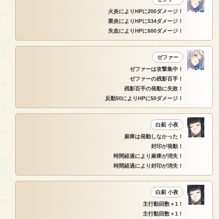
火炎によりHPに200ダメージ！
業炎によりHPに534ダメージ！
失血によりHPに600ダメージ！
ゼファー
ゼファーは攻撃集中！
ゼファーの残影百手！
残影百手の発動に失敗！
反動50によりHPに50ダメージ！
白薊 小夜
麻痺は発動しなかった！
封印が発動！
時間経過により麻痺が消失！
時間経過により封印が消失！
白薊 小夜
主行動回数＋1！
主行動回数＋1！