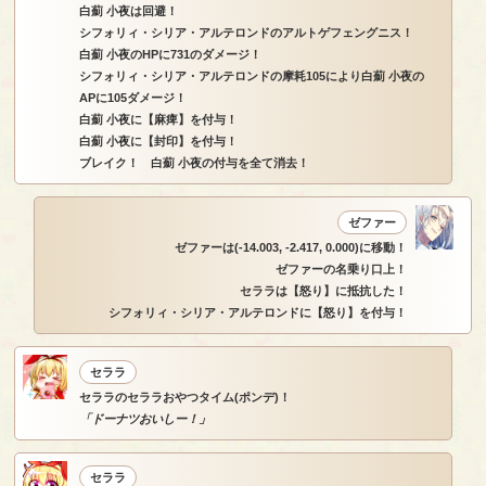
白薊 小夜は回避！
シフォリィ・シリア・アルテロンドのアルトゲフェングニス！
白薊 小夜のHPに731のダメージ！
シフォリィ・シリア・アルテロンドの摩耗105により白薊 小夜の
APに105ダメージ！
白薊 小夜に【麻痺】を付与！
白薊 小夜に【封印】を付与！
ブレイク！ 白薊 小夜の付与を全て消去！
ゼファー
ゼファーは(-14.003, -2.417, 0.000)に移動！
ゼファーの名乗り口上！
セララは【怒り】に抵抗した！
シフォリィ・シリア・アルテロンドに【怒り】を付与！
セララ
セララのセララおやつタイム(ポンデ)！
「ドーナツおいしー！」
セララ