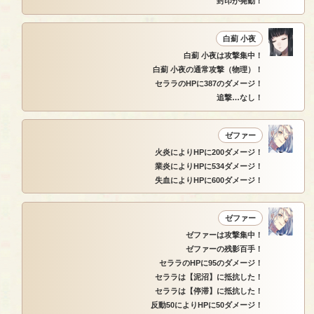
封印が発動！
白薊 小夜
白薊 小夜は攻撃集中！
白薊 小夜の通常攻撃（物理）！
セララのHPに387のダメージ！
追撃…なし！
ゼファー
火炎によりHPに200ダメージ！
業炎によりHPに534ダメージ！
失血によりHPに600ダメージ！
ゼファー
ゼファーは攻撃集中！
ゼファーの残影百手！
セララのHPに95のダメージ！
セララは【泥沼】に抵抗した！
セララは【停滞】に抵抗した！
反動50によりHPに50ダメージ！