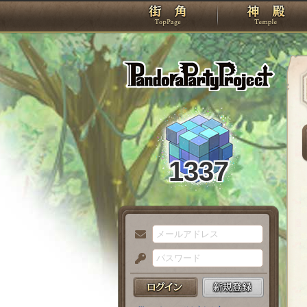
TOP
Pando
1337
メ
ー
パ
ル
ス