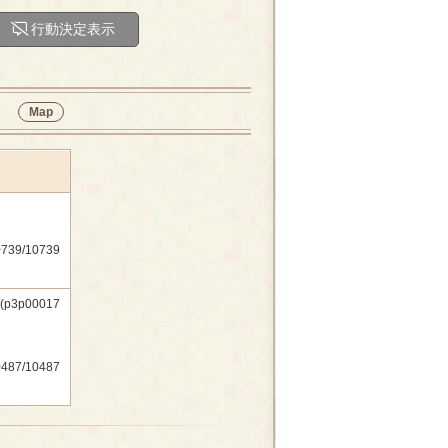
行動決定表示
』
Map
739/10739
p00017
487/10487