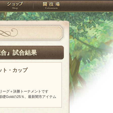
スタジオ
ショップ
闘技場
試合』試合結果
レット・カップ
リーグ＋決勝トーナメントです
基礎Goldの25％、最新闇市アイテム