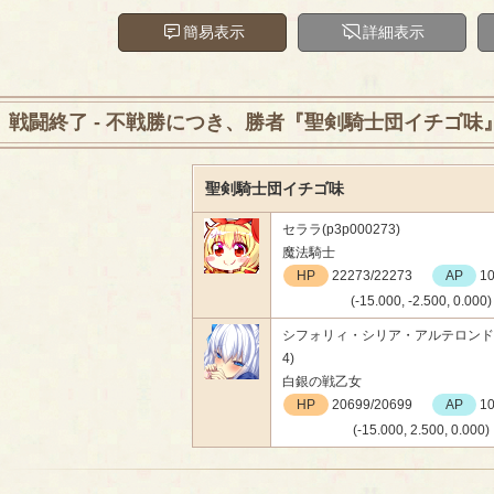
簡易表示
詳細表示
戦闘終了 - 不戦勝につき、勝者『聖剣騎士団イチゴ味
聖剣騎士団イチゴ味
セララ(p3p000273)
魔法騎士
HP
22273/22273
AP
10
(-15.000, -2.500, 0.000)
シフォリィ・シリア・アルテロンド(p3
4)
白銀の戦乙女
HP
20699/20699
AP
10
(-15.000, 2.500, 0.000)