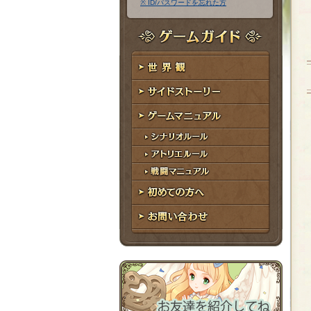
※ ID/パスワードを忘れた方
ア
ワ
ド
ー
レ
ド
ゲームガイド
ス
世界観
サイドストーリー
ゲームマニュアル
シナリオルール
アトリエルール
戦闘マニュアル
初めての方へ
お問い合わせ