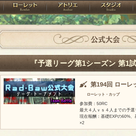
神殿
ローレット
アトリエ
raPartyProject
公式大会
『予選リーグ第1シーズン 第1
第194回 ロー
ローレット・カップ
参加費：50RC
最大４人ｖｓ４人までの予選
現在報酬：基礎EXPの60%、
×2