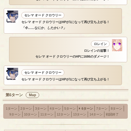
セレマ オード クロウリー
セレマ オード クロウリーはHPが1になって再び立ち上がる！
「今……なにか、したかい？」
ロレイン
ロレインの追撃！
セレマ オード クロウリーのHPに1686のダメージ！
セレマ オード クロウリー
セレマ オード クロウリーはHPが1になって再び立ち上がる！
第6ターン
Map
1ターン
2ターン
3ターン
4ターン
5ターン
6ターン
7ターン
8ターン
9ターン
10ターン
11ターン
12ターン
13ターン
14ターン
戦闘終了