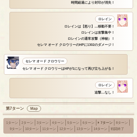
時間経過により封印が消失！
ロレイン
ロレインは【怒り】…移動不要！
ロレインは攻撃集中！
ロレインの通常攻撃（神秘）！
セレマ オード クロウリーのHPに1302のダメージ！
セレマ オード クロウリー
セレマ オード クロウリーはHPが1になって再び立ち上がる！
ロレイン
追撃…なし！
第7ターン
Map
1ターン
2ターン
3ターン
4ターン
5ターン
6ターン
7ターン
8ターン
9ターン
10ターン
11ターン
12ターン
13ターン
14ターン
戦闘終了