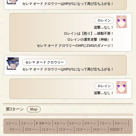
セレマ オード クロウリーはHPが1になって再び立ち上がる！
ロレイン
追撃…なし！
ロレインは【怒り】…移動不要！
ロレインの通常攻撃（神秘）！
セレマ オード クロウリーのHPに2343のダメージ！
セレマ オード クロウリー
セレマ オード クロウリーはHPが1になって再び立ち上がる！
ロレイン
追撃…なし！
第3ターン
Map
1ターン
2ターン
3ターン
4ターン
5ターン
6ターン
7ターン
8ターン
9ターン
10ターン
11ターン
12ターン
13ターン
14ターン
戦闘終了