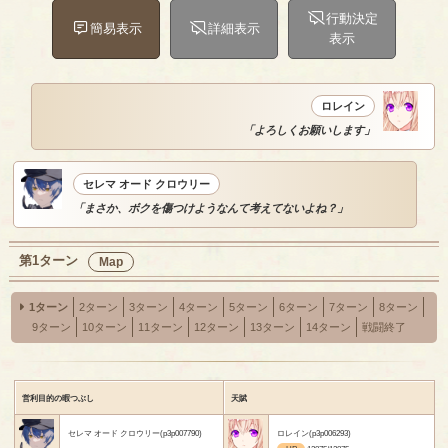
行動決定
簡易表示
詳細表示
表示
ロレイン
「よろしくお願いします」
セレマ オード クロウリー
「まさか、ボクを傷つけようなんて考えてないよね？」
第1ターン
Map
1ターン
2ターン
3ターン
4ターン
5ターン
6ターン
7ターン
8ターン
9ターン
10ターン
11ターン
12ターン
13ターン
14ターン
戦闘終了
営利目的の暇つぶし
天賦
セレマ オード クロウリー(p3p007790)
ロレイン(p3p006293)