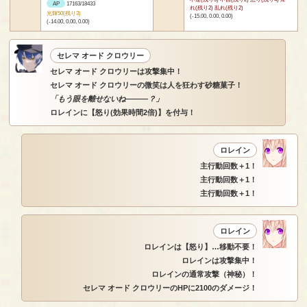
AP
17163/18433
れ(残り2) 乱れ(残り2)
光輝50(残り3)
(-15.00, 0.00, 0.00)
(-14.00, 0.00, 0.00)
セレマ オード クロウリー
セレマ オード クロウリーは攻撃集中！
セレマ オード クロウリーの微笑は人を狂わす砂糖菓子！
「もう眼を離せないね―――？」
ロレインに【怒り(効果時間2倍)】を付与！
ロレイン
主行動回数＋1！
主行動回数＋1！
主行動回数＋1！
ロレイン
ロレインは【怒り】…移動不要！
ロレインは攻撃集中！
ロレインの通常攻撃（神秘）！
セレマ オード クロウリーのHPに2100のダメージ！