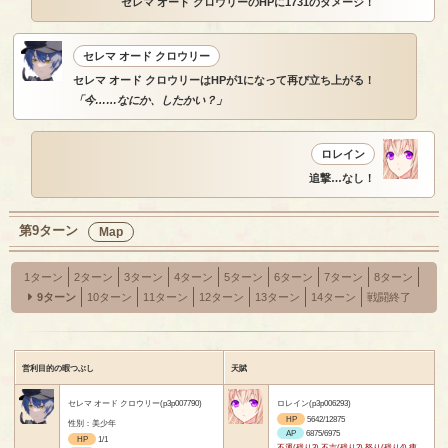
セレマ オード クロウリーのHPに1731のダメージ！
セレマ オード クロウリー
セレマ オード クロウリーはHPが1になって再び立ち上がる！
「今……なにか、したかい？」
ロレイン
追撃…なし！
第9ターン
Map
1ターン
2ターン
3ターン
4ターン
5ターン
6ターン
7ターン
8ターン
9ターン
10ターン
11ターン
12ターン
13ターン
14ターン
戦闘終了
営利目的の暇つぶし
天賦
セレマ オード クロウリー(p3p007790)
ロレイン(p3p006293)
HP
5642/12875
性別：美少年
AP
6875/6975
HP
1/1
不運(残り3) 不吉(残り2) 怒り(残り4) 痺