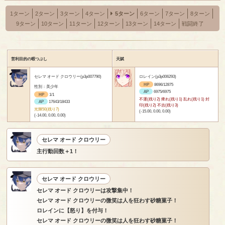
1ターン
2ターン
3ターン
4ターン
5ターン
6ターン
7ターン
8ターン
9ターン
10ターン
11ターン
12ターン
13ターン
14ターン
戦闘終了
営利目的の暇つぶし
天賦
セレマ オード クロウリー(p3p007790)
ロレイン(p3p006293)
HP
8696/12875
性別：美少年
AP
6975/6975
HP
1/1
不運(残り2) 痺れ(残り1) 乱れ(残り1) 封
AP
17643/18433
印(残り2) 不吉(残り3)
光輝50(残り7)
(-15.00, 0.00, 0.00)
(-14.00, 0.00, 0.00)
セレマ オード クロウリー
主行動回数＋1！
セレマ オード クロウリー
セレマ オード クロウリーは攻撃集中！
セレマ オード クロウリーの微笑は人を狂わす砂糖菓子！
ロレインに【怒り】を付与！
セレマ オード クロウリーの微笑は人を狂わす砂糖菓子！