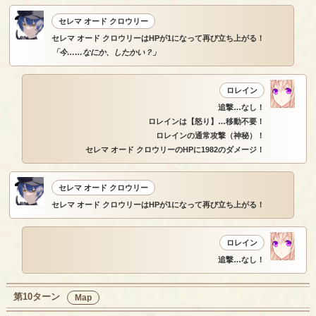
セレマ オード クロウリー
セレマ オード クロウリーはHPが1になって再び立ち上がる！
「今……なにか、したかい？」
ロレイン
追撃…なし！
ロレインは【怒り】…移動不要！
ロレインの通常攻撃（神秘）！
セレマ オード クロウリーのHPに1982のダメージ！
セレマ オード クロウリー
セレマ オード クロウリーはHPが1になって再び立ち上がる！
ロレイン
追撃…なし！
第10ターン
Map