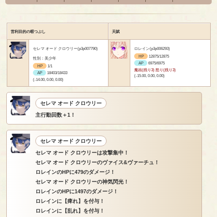
営利目的の暇つぶし
天賦
セレマ オード クロウリー(p3p007790)
ロレイン(p3p006293)
HP
12875/12875
性別：美少年
AP
6975/6975
HP
1/1
魔凶(残り3) 怒り(残り3)
AP
18403/18433
(-15.00, 0.00, 0.00)
(-14.00, 0.00, 0.00)
セレマ オード クロウリー
主行動回数＋1！
セレマ オード クロウリー
セレマ オード クロウリーは攻撃集中！
セレマ オード クロウリーのヴァイス&ヴァーチュ！
ロレインのHPに479のダメージ！
セレマ オード クロウリーの神気閃光！
ロレインのHPに1497のダメージ！
ロレインに【痺れ】を付与！
ロレインに【乱れ】を付与！