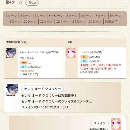
第4ターン
Map
1ターン
2ターン
3ターン
4ターン
5ターン
6ターン
7ターン
8ターン
9ターン
10ターン
11ターン
12ターン
13ターン
14ターン
戦闘終了
営利目的の暇つぶし
天賦
セレマ オード クロウリー(p3p007790)
ロレイン(p3p006293)
HP
9127/12875
性別：美少年
AP
6975/6975
HP
1/1
魔凶(残り1) 怒り(残り1) 不運(残り3) 痺
AP
17823/18433
れ(残り2) 乱れ(残り2) 封印(残り3)
光輝50(残り8)
(-15.00, 0.00, 0.00)
(-14.00, 0.00, 0.00)
セレマ オード クロウリー
セレマ オード クロウリーは攻撃集中！
セレマ オード クロウリーのヴァイス&ヴァーチュ！
ロレインのHPに431のダメージ！
ロレイン
封印が発動！