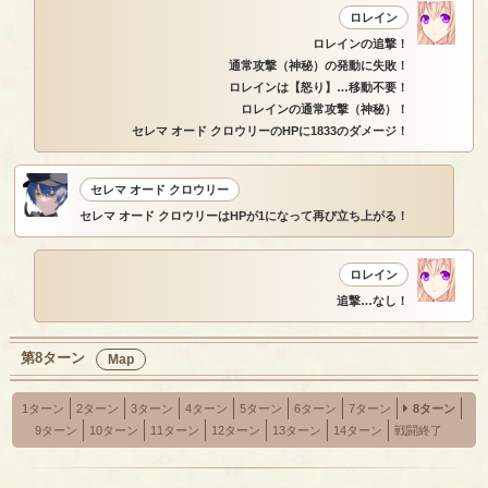
ロレイン
ロレインの追撃！
通常攻撃（神秘）の発動に失敗！
ロレインは【怒り】…移動不要！
ロレインの通常攻撃（神秘）！
セレマ オード クロウリーのHPに1833のダメージ！
セレマ オード クロウリー
セレマ オード クロウリーはHPが1になって再び立ち上がる！
ロレイン
追撃…なし！
第8ターン
Map
1ターン
2ターン
3ターン
4ターン
5ターン
6ターン
7ターン
8ターン
9ターン
10ターン
11ターン
12ターン
13ターン
14ターン
戦闘終了