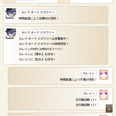
セレマ オード クロウリー
時間経過により光輝50が消失！
セレマ オード クロウリー
セレマ オード クロウリーは攻撃集中！
セレマ オード クロウリーの神気閃光！
ロレインのHPに1995のダメージ！
ロレインに【痺れ】を付与！
ロレインに【乱れ】を付与！
ロレイン
時間経過により不運が消失！
ロレイン
主行動回数＋1！
主行動回数＋1！