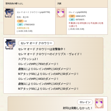
営利目的の暇つぶし
天賦
セレマ オード クロウリー(p3p007790)
ロレイン(p3p006293)
HP
8696/12875
性別：美少年
AP
6975/6975
HP
1/1
不運(残り3) 封印(残り1) 不吉(残り2) 怒
AP
17583/18433
り(残り7)
光輝50(残り6)
(-15.00, 0.00, 0.00)
(-14.00, 0.00, 0.00)
セレマ オード クロウリー
セレマ オード クロウリーは攻撃集中！
セレマ オード クロウリーのイクリプス・ヴォイド！
スプラッシュ2！
ロレインのHPに793のダメージ！
虚無1によりロレインのHPに143ダメージ！
Mアタック50によりロレインのAPに50ダメージ！
ロレインのHPに443のダメージ！
虚無1によりロレインのHPに143ダメージ！
Mアタック50によりロレインのAPに50ダメージ！
ロレイン
封印は発動しなかった！