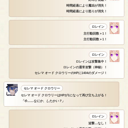
時間経過により魔凶が消失！
時間経過により怒りが消失！
ロレイン
主行動回数＋1！
主行動回数＋1！
ロレイン
ロレインは攻撃集中！
ロレインの通常攻撃（神秘）！
セレマ オード クロウリーのHPに1404のダメージ！
セレマ オード クロウリー
セレマ オード クロウリーはHPが1になって再び立ち上がる！
「今……なにか、したかい？」
ロレイン
追撃…なし！