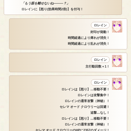
「もう眼を離せないね―――？」
ロレインに【怒り(効果時間2倍)】を付与！
ロレイン
封印が発動！
時間経過により痺れが消失！
時間経過により乱れが消失！
ロレイン
主行動回数＋1！
ロレイン
ロレインは【怒り】…移動不要！
ロレインは攻撃集中！
ロレインの通常攻撃（神秘）！
セレマ オード クロウリーは回避！
追撃…なし！
ロレインは【怒り】…移動不要！
ロレインの通常攻撃（神秘）！
セレマ オード クロウリーのHPに2357のダメージ！