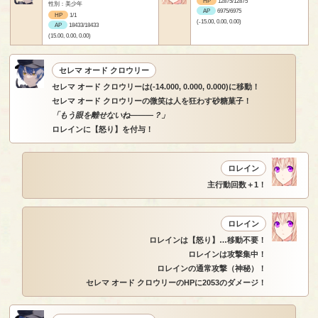
HP
12875/12875
性別：美少年
AP
6975/6975
HP
1/1
(-15.00, 0.00, 0.00)
AP
18433/18433
(15.00, 0.00, 0.00)
セレマ オード クロウリー
セレマ オード クロウリーは(-14.000, 0.000, 0.000)に移動！
セレマ オード クロウリーの微笑は人を狂わす砂糖菓子！
「もう眼を離せないね―――？」
ロレインに【怒り】を付与！
ロレイン
主行動回数＋1！
ロレイン
ロレインは【怒り】…移動不要！
ロレインは攻撃集中！
ロレインの通常攻撃（神秘）！
セレマ オード クロウリーのHPに2053のダメージ！