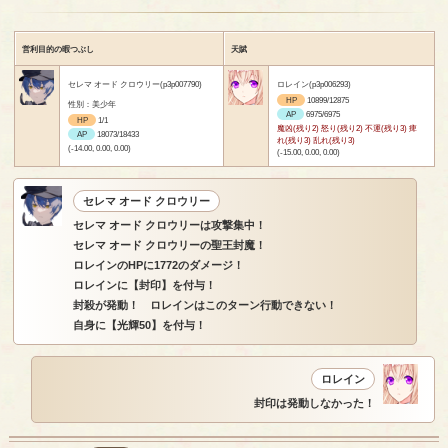
営利目的の暇つぶし
天賦
セレマ オード クロウリー(p3p007790)
ロレイン(p3p006293)
HP
10899/12875
性別：美少年
AP
6975/6975
HP
1/1
魔凶(残り2) 怒り(残り2) 不運(残り3) 痺
AP
18073/18433
れ(残り3) 乱れ(残り3)
(-14.00, 0.00, 0.00)
(-15.00, 0.00, 0.00)
セレマ オード クロウリー
セレマ オード クロウリーは攻撃集中！
セレマ オード クロウリーの聖王封魔！
ロレインのHPに1772のダメージ！
ロレインに【封印】を付与！
封殺が発動！ ロレインはこのターン行動できない！
自身に【光輝50】を付与！
ロレイン
封印は発動しなかった！