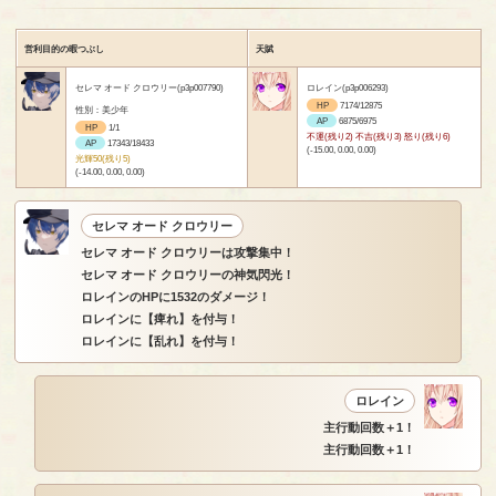
営利目的の暇つぶし
天賦
セレマ オード クロウリー(p3p007790)
ロレイン(p3p006293)
HP
7174/12875
性別：美少年
AP
6875/6975
HP
1/1
不運(残り2) 不吉(残り3) 怒り(残り6)
AP
17343/18433
(-15.00, 0.00, 0.00)
光輝50(残り5)
(-14.00, 0.00, 0.00)
セレマ オード クロウリー
セレマ オード クロウリーは攻撃集中！
セレマ オード クロウリーの神気閃光！
ロレインのHPに1532のダメージ！
ロレインに【痺れ】を付与！
ロレインに【乱れ】を付与！
ロレイン
主行動回数＋1！
主行動回数＋1！