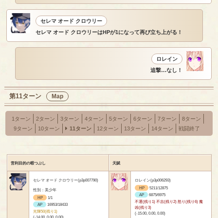
セレマ オード クロウリー
セレマ オード クロウリーはHPが1になって再び立ち上がる！
ロレイン
追撃…なし！
第11ターン
Map
1ターン
2ターン
3ターン
4ターン
5ターン
6ターン
7ターン
8ターン
9ターン
10ターン
11ターン
12ターン
13ターン
14ターン
戦闘終了
営利目的の暇つぶし
天賦
セレマ オード クロウリー(p3p007790)
ロレイン(p3p006293)
HP
5211/12875
性別：美少年
AP
6875/6975
HP
1/1
不運(残り1) 不吉(残り2) 怒り(残り6) 魔
AP
16953/18433
凶(残り3)
光輝50(残り1)
(-15.00, 0.00, 0.00)
(-14.00, 0.00, 0.00)