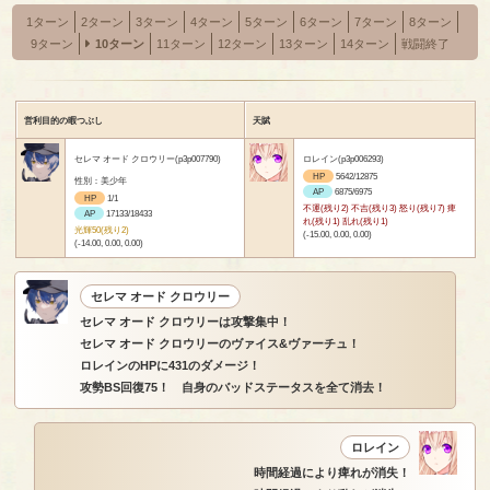
1ターン
2ターン
3ターン
4ターン
5ターン
6ターン
7ターン
8ターン
9ターン
10ターン
11ターン
12ターン
13ターン
14ターン
戦闘終了
営利目的の暇つぶし
天賦
セレマ オード クロウリー(p3p007790)
ロレイン(p3p006293)
HP
5642/12875
性別：美少年
AP
6875/6975
HP
1/1
不運(残り2) 不吉(残り3) 怒り(残り7) 痺
AP
17133/18433
れ(残り1) 乱れ(残り1)
光輝50(残り2)
(-15.00, 0.00, 0.00)
(-14.00, 0.00, 0.00)
セレマ オード クロウリー
セレマ オード クロウリーは攻撃集中！
セレマ オード クロウリーのヴァイス&ヴァーチュ！
ロレインのHPに431のダメージ！
攻勢BS回復75！ 自身のバッドステータスを全て消去！
ロレイン
時間経過により痺れが消失！