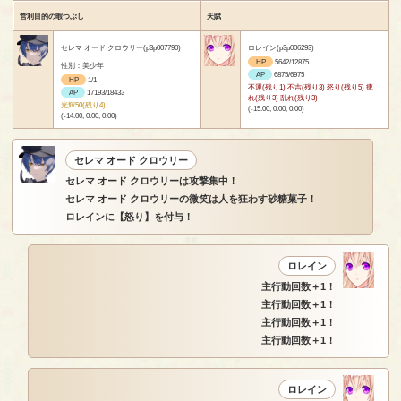
営利目的の暇つぶし
天賦
セレマ オード クロウリー(p3p007790)
ロレイン(p3p006293)
HP
5642/12875
性別：美少年
AP
6875/6975
HP
1/1
不運(残り1) 不吉(残り3) 怒り(残り5) 痺
AP
17193/18433
れ(残り3) 乱れ(残り3)
光輝50(残り4)
(-15.00, 0.00, 0.00)
(-14.00, 0.00, 0.00)
セレマ オード クロウリー
セレマ オード クロウリーは攻撃集中！
セレマ オード クロウリーの微笑は人を狂わす砂糖菓子！
ロレインに【怒り】を付与！
ロレイン
主行動回数＋1！
主行動回数＋1！
主行動回数＋1！
主行動回数＋1！
ロレイン