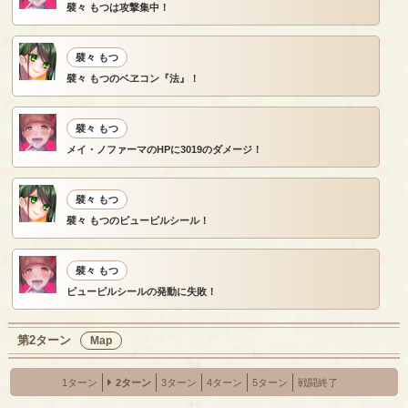
襞々 もつは攻撃集中！
襞々 もつ
襞々 もつのベヱコン『法』！
襞々 もつ
メイ・ノファーマのHPに3019のダメージ！
襞々 もつ
襞々 もつのピューピルシール！
襞々 もつ
ピューピルシールの発動に失敗！
第2ターン
Map
1ターン
2ターン
3ターン
4ターン
5ターン
戦闘終了