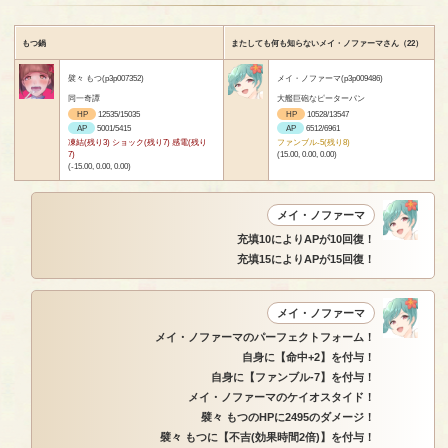
もつ鍋
またしても何も知らないメイ・ノファーマさん（22）
襞々 もつ(p3p007352)
メイ・ノファーマ(p3p009486)
同一奇譚
大艦巨砲なピーターパン
HP
12535/15035
HP
10528/13547
AP
5001/5415
AP
6512/6961
凍結(残り3) ショック(残り7) 感電(残り
ファンブル-5(残り8)
7)
(15.00, 0.00, 0.00)
(-15.00, 0.00, 0.00)
メイ・ノファーマ
充填10によりAPが10回復！
充填15によりAPが15回復！
メイ・ノファーマ
メイ・ノファーマのパーフェクトフォーム！
自身に【命中+2】を付与！
自身に【ファンブル-7】を付与！
メイ・ノファーマのケイオスタイド！
襞々 もつのHPに2495のダメージ！
襞々 もつに【不吉(効果時間2倍)】を付与！