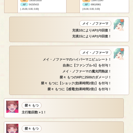
HP
15035/15035
HP
13547/13547
AP
5415/5415
AP
6961/6961
(-15.00, 0.00, 0.00)
(15.00, 0.00, 0.00)
メイ・ノファーマ
充填10によりAPが0回復！
充填15によりAPが0回復！
メイ・ノファーマ
メイ・ノファーマのハイパーマニピュレート！
自身に【ファンブル-5】を付与！
メイ・ノファーマの魔光閃熱波！
襞々 もつのHPに2500のダメージ！
襞々 もつに【ショック(効果時間2倍)】を付与！
襞々 もつに【感電(効果時間2倍)】を付与！
襞々 もつ
主行動回数＋1！
襞々 もつ