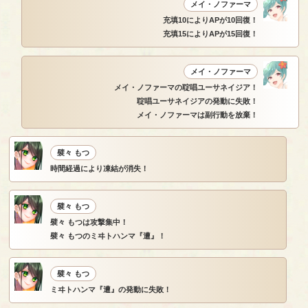
メイ・ノファーマ
充填10によりAPが10回復！
充填15によりAPが15回復！
メイ・ノファーマ
メイ・ノファーマの聢唱ユーサネイジア！
聢唱ユーサネイジアの発動に失敗！
メイ・ノファーマは副行動を放棄！
襞々 もつ
時間経過により凍結が消失！
襞々 もつ
襞々 もつは攻撃集中！
襞々 もつのミヰトハンマ『遭』！
襞々 もつ
ミヰトハンマ『遭』の発動に失敗！