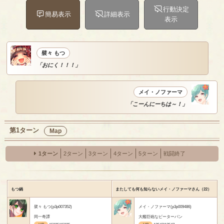
行動決定
簡易表示
詳細表示
表示
襞々 もつ
「おにく！！！」
メイ・ノファーマ
「こーんにーちは～！」
第1ターン
Map
1ターン
2ターン
3ターン
4ターン
5ターン
戦闘終了
もつ鍋
またしても何も知らないメイ・ノファーマさん（22）
襞々 もつ(p3p007352)
メイ・ノファーマ(p3p009486)
同一奇譚
大艦巨砲なピーターパン