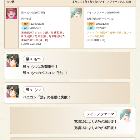
もつ鍋
またしても何も知らないメイ・ノファーマさん（22）
襞々 もつ(p3p007352)
メイ・ノファーマ(p3p009486)
同一奇譚
大艦巨砲なピーターパン
HP
10040/15035
HP
10528/13547
AP
4876/5415
AP
5637/6961
凍結(残り2) ショック(残り6) 感電(残り
ファンブル-5(残り7) 命中+2(残り8) ファ
6) 氷結(残り7) 不吉(残り7) 不運(残り7)
ンブル-7(残り8)
魔凶(残り11) 塔(残り11)
(15.00, 0.00, 0.00)
(-15.00, 0.00, 0.00)
襞々 もつ
襞々 もつは攻撃集中！
襞々 もつのベヱコン『法』！
襞々 もつ
ベヱコン『法』の発動に失敗！
メイ・ノファーマ
充填10によりAPが10回復！
充填15によりAPが15回復！