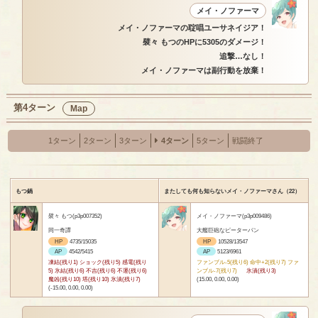
メイ・ノファーマ
メイ・ノファーマの聢唱ユーサネイジア！
襞々 もつのHPに5305のダメージ！
追撃…なし！
メイ・ノファーマは副行動を放棄！
第4ターン
Map
1ターン
2ターン
3ターン
4ターン
5ターン
戦闘終了
もつ鍋
またしても何も知らないメイ・ノファーマさん（22）
襞々 もつ(p3p007352)
メイ・ノファーマ(p3p009486)
同一奇譚
大艦巨砲なピーターパン
HP
4735/15035
HP
10528/13547
AP
4542/5415
AP
5123/6961
凍結(残り1) ショック(残り5) 感電(残り
ファンブル-5(残り6) 命中+2(残り7) ファ
5) 氷結(残り6) 不吉(残り6) 不運(残り6)
ンブル-7(残り7)
氷漬(残り3)
魔凶(残り10) 塔(残り10) 氷漬(残り7)
(15.00, 0.00, 0.00)
(-15.00, 0.00, 0.00)