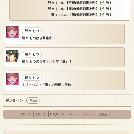
襞々 もつに【不運(効果時間2倍)】を付与！
襞々 もつに【魔凶(効果時間3倍)】を付与！
襞々 もつに【塔(効果時間3倍)】を付与！
襞々 もつ
襞々 もつは攻撃集中！
襞々 もつ
襞々 もつのミヰトハンマ『遭』！
襞々 もつ
ミヰトハンマ『遭』の発動に失敗！
第3ターン
Map
1ターン
2ターン
3ターン
4ターン
5ターン
戦闘終了