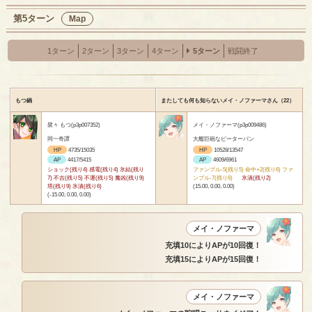
第5ターン
Map
1ターン
2ターン
3ターン
4ターン
5ターン
戦闘終了
もつ鍋
またしても何も知らないメイ・ノファーマさん（22）
襞々 もつ(p3p007352)
メイ・ノファーマ(p3p009486)
同一奇譚
大艦巨砲なピーターパン
HP
4735/15035
HP
10528/13547
AP
4417/5415
AP
4609/6961
ショック(残り4) 感電(残り4) 氷結(残り
ファンブル-5(残り5) 命中+2(残り6) ファ
7) 不吉(残り5) 不運(残り5) 魔凶(残り9)
ンブル-7(残り6)
氷漬(残り2)
塔(残り9) 氷漬(残り6)
(15.00, 0.00, 0.00)
(-15.00, 0.00, 0.00)
メイ・ノファーマ
充填10によりAPが10回復！
充填15によりAPが15回復！
メイ・ノファーマ