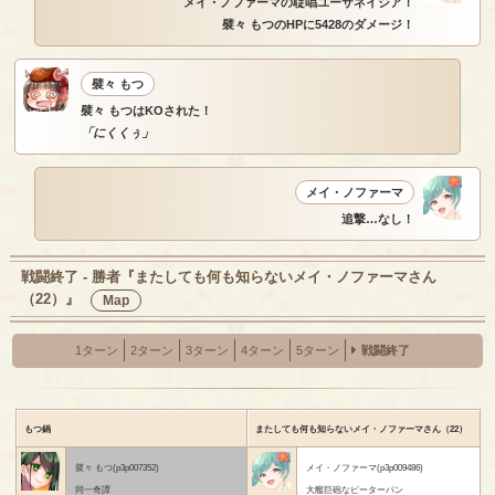
メイ・ノファーマの聢唱ユーサネイジア！
襞々 もつのHPに5428のダメージ！
襞々 もつ
襞々 もつはKOされた！
「にくくぅ」
メイ・ノファーマ
追撃…なし！
戦闘終了 - 勝者『またしても何も知らないメイ・ノファーマさん
（22）』
Map
1ターン
2ターン
3ターン
4ターン
5ターン
戦闘終了
もつ鍋
またしても何も知らないメイ・ノファーマさん（22）
襞々 もつ(p3p007352)
メイ・ノファーマ(p3p009486)
同一奇譚
大艦巨砲なピーターパン