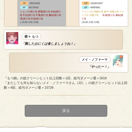
HP
-693/15035
HP
10528/13547
AP
4417/5415
AP
4095/6961
ショック(残り4) 感電(残り4) 氷結(残り
ファンブル-5(残り4) 命中+2(残り5) ファ
8) 不吉(残り5) 不運(残り5) 魔凶(残り9)
ンブル-7(残り5)
氷漬(残り1) 凍結(残
塔(残り9) 氷漬(残り6)
り3)
(-15.00, 0.00, 0.00)
(15.00, 0.00, 0.00)
襞々 もつ
「斃したおにくは食しましょうね！」
メイ・ノファーマ
「やったー！」
『もつ鍋』の総クリーンヒット以上回数＝1回、総与ダメージ量＝3019
『またしても何も知らないメイ・ノファーマさん（22）』の総クリーンヒット以上回
数＝4回、総与ダメージ量＝15728
戻る