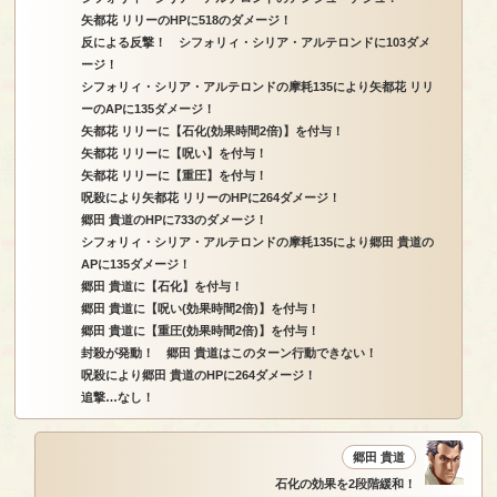
矢都花 リリーのHPに518のダメージ！
反による反撃！ シフォリィ・シリア・アルテロンドに103ダメ
ージ！
シフォリィ・シリア・アルテロンドの摩耗135により矢都花 リリ
ーのAPに135ダメージ！
矢都花 リリーに【石化(効果時間2倍)】を付与！
矢都花 リリーに【呪い】を付与！
矢都花 リリーに【重圧】を付与！
呪殺により矢都花 リリーのHPに264ダメージ！
郷田 貴道のHPに733のダメージ！
シフォリィ・シリア・アルテロンドの摩耗135により郷田 貴道の
APに135ダメージ！
郷田 貴道に【石化】を付与！
郷田 貴道に【呪い(効果時間2倍)】を付与！
郷田 貴道に【重圧(効果時間2倍)】を付与！
封殺が発動！ 郷田 貴道はこのターン行動できない！
呪殺により郷田 貴道のHPに264ダメージ！
追撃…なし！
郷田 貴道
石化の効果を2段階緩和！