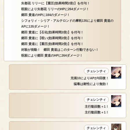
矢都花 リリーに【重圧(効果時間2倍)】を付与！
呪殺により矢都花 リリーのHPに264ダメージ！
郷田 貴道のHPに184のダメージ！
シフォリィ・シリア・アルテロンドの摩耗135により郷田 貴道の
APに135ダメージ！
郷田 貴道に【石化(効果時間2倍)】を付与！
郷田 貴道に【呪い(効果時間2倍)】を付与！
郷田 貴道に【重圧(効果時間2倍)】を付与！
封殺が発動！ 郷田 貴道はこのターン行動できない！
呪殺により郷田 貴道のHPに264ダメージ！
チェレンチィ
充填10によりAPが0回復！
猛毒は耐性により無効！
チェレンチィ
主行動回数＋1！
主行動回数＋1！
チェレンチィ