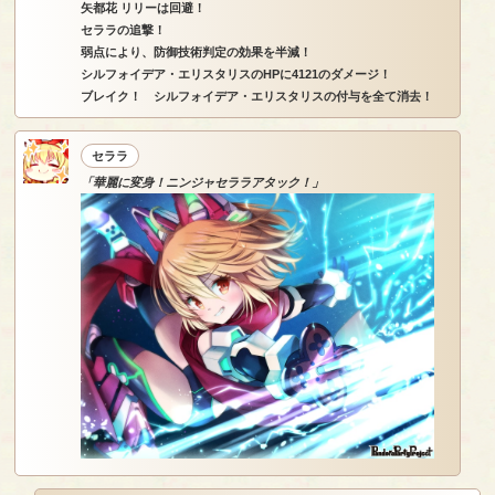
矢都花 リリーは回避！
セララの追撃！
弱点により、防御技術判定の効果を半減！
シルフォイデア・エリスタリスのHPに4121のダメージ！
ブレイク！ シルフォイデア・エリスタリスの付与を全て消去！
セララ
「華麗に変身！ニンジャセララアタック！」