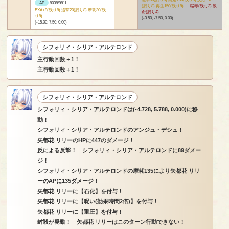
AP
8038/9811
(残り8) 再生150(残り8)
猛毒(残り3) 致
EXA+9(残り8) 追撃20(残り8) 摩耗30(残
命(残り4)
り8)
(-3.50, -7.50, 0.00)
(-15.00, 7.50, 0.00)
シフォリィ・シリア・アルテロンド
主行動回数＋1！
主行動回数＋1！
シフォリィ・シリア・アルテロンド
シフォリィ・シリア・アルテロンドは(-4.728, 5.788, 0.000)に移
動！
シフォリィ・シリア・アルテロンドのアンジュ・デシュ！
矢都花 リリーのHPに447のダメージ！
反による反撃！ シフォリィ・シリア・アルテロンドに89ダメー
ジ！
シフォリィ・シリア・アルテロンドの摩耗135により矢都花 リリ
ーのAPに135ダメージ！
矢都花 リリーに【石化】を付与！
矢都花 リリーに【呪い(効果時間2倍)】を付与！
矢都花 リリーに【重圧】を付与！
封殺が発動！ 矢都花 リリーはこのターン行動できない！