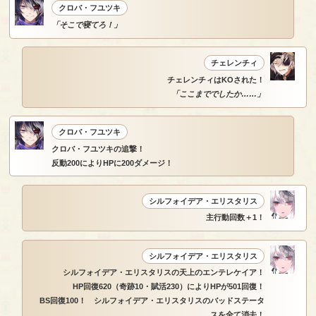
クロバ・フユツキ
「そこで寝てろ！」
チェレンチィ
チェレンチィはKOされた！
「ここまででしたか……」
クロバ・フユツキ
クロバ・フユツキの追撃！
反動200によりHPに200ダメージ！
シルフォイデア・エリスタリス
主行動回数＋1！
シルフォイデア・エリスタリス
シルフォイデア・エリスタリスの天上のエンテレケイア！
HP回復620（奇跡10・賦活230）によりHPが501回復！
BS回復100！ シルフォイデア・エリスタリスのバッドステータ
スを全て消去！