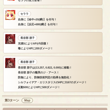
セララの全力全壊！
セララ
自身に【命中+20(瞬)】を付与！
自身に【反応+680(瞬)】を付与！
長谷部 朋子
充填5によりAPが5回復！
毒によりHPに200ダメージ！
長谷部 朋子
長谷部 朋子は(13.257, 0.822, 0.000)に移動！
長谷部 朋子の慟哭のジ・アース！
防無により、防御技術判定の効果を無効化！
シルフォイデア・エリスタリスのHPに3167のダメージ！
反動500によりHPに500ダメージ！
第3ターン
Map