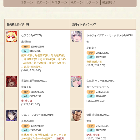
1ターン
2ターン
3ターン
4ターン
5ターン
戦闘終了
聖剣騎士団イチゴ味
混沌イレギュラーズ3
セララ(p3p000273)
シルフォイデア・エリスタリス(p3p00088
魔法騎士
6)
HP
19895/19895
花に集う
AP
8871/9585
HP
20610/26209
能率10(残り7) 復讐30(残り7) 封殺30(残
AP
1887/2427
り7) 追撃30(残り7) 回避+40(残り7) 反応
奇跡25(残り8)
+20(残り7) 再生200(残り7) 命中+20(残り
(14.02, 2.26, 0.00)
1) 反応+680(残り1)
(14.01, -2.66, 0.00)
長谷部 朋子(p3p008321)
矢都花 リリー(p3p006541)
蛮族令嬢
ゴールデンラバール
HP
31825/33025
HP
27352/30136
AP
5259/6154
AP
3860/4670
毒(残り3)
(15.00, 2.50, 0.00)
(13.25, 0.82, 0.00)
クロバ・フユツキ(p3p000145)
郷田 貴道(p3p000401)
真意の証明
竜拳
HP
17529/21907
HP
21528/23420
AP
2942/7567
AP
7987/8797
追撃30(残り7) 復讐30(残り7) クリティカ
絶凍(残り8)
ル+4(残り7) 命中+14(残り7)
致死毒
(15.00, -2.50, 0.00)