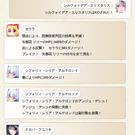
シルフォイデア・エリスタリス
シルフォイデア・エリスタリスはKOされた！
セララ
弱点により、防御技術判定の効果を半減！
矢都花 リリーのHPに4409のダメージ！
反による反撃！ セララに881ダメージ！
ブレイク！ 矢都花 リリーの付与を全て消去！
シフォリィ・シリア・アルテロンド
毒によりHPに200ダメージ！
シフォリィ・シリア・アルテロンド
シフォリィ・シリア・アルテロンドのアンジュ・デシュ！
アンジュ・デシュの発動に失敗！
シフォリィ・シリア・アルテロンドは副行動を放棄！
クロバ・フユツキ