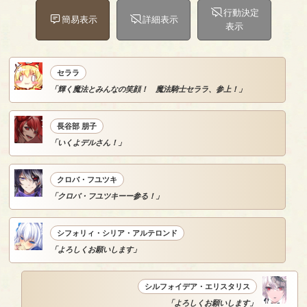
行動決定
簡易表示
詳細表示
表示
セララ
「輝く魔法とみんなの笑顔！ 魔法騎士セララ、参上！」
長谷部 朋子
「いくよデルさん！」
クロバ・フユツキ
「クロバ・フユツキーー参る！」
シフォリィ・シリア・アルテロンド
「よろしくお願いします」
シルフォイデア・エリスタリス
「よろしくお願いします」