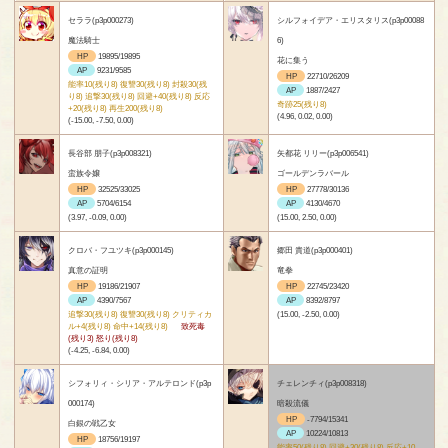
セララ(p3p000273)
シルフォイデア・エリスタリス(p3p00088
魔法騎士
6)
HP
19895/19895
花に集う
AP
9231/9585
HP
22710/26209
能率10(残り8) 復讐30(残り8) 封殺30(残
AP
1887/2427
り8) 追撃30(残り8) 回避+40(残り8) 反応
奇跡25(残り8)
+20(残り8) 再生200(残り8)
(4.96, 0.02, 0.00)
(-15.00, -7.50, 0.00)
長谷部 朋子(p3p008321)
矢都花 リリー(p3p006541)
蛮族令嬢
ゴールデンラバール
HP
32525/33025
HP
27778/30136
AP
5704/6154
AP
4130/4670
(3.97, -0.09, 0.00)
(15.00, 2.50, 0.00)
クロバ・フユツキ(p3p000145)
郷田 貴道(p3p000401)
真意の証明
竜拳
HP
19186/21907
HP
22745/23420
AP
4390/7567
AP
8392/8797
追撃30(残り8) 復讐30(残り8) クリティカ
(15.00, -2.50, 0.00)
ル+4(残り8) 命中+14(残り8)
致死毒
(残り3) 怒り(残り8)
(-4.25, -6.84, 0.00)
シフォリィ・シリア・アルテロンド(p3p
チェレンチィ(p3p008318)
000174)
暗殺流儀
HP
-7794/15341
白銀の戦乙女
AP
10224/10813
HP
18756/19197
能率50(残り8) 回避+30(残り8) 反応+10