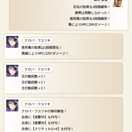
石化の効果を2段階緩和！
麻痺は発動しなかった！
致死毒の効果を2段階緩和！
毒によりHPに200ダメージ！
クロバ・フユツキ
致死毒の効果は1段階悪化！
廃滅によりHPに1257ダメージ！
クロバ・フユツキ
主行動回数＋1！
主行動回数＋1！
主行動回数＋1！
クロバ・フユツキ
クロバ・フユツキの烙印解放！
自身に【追撃30】を付与！
自身に【復讐30】を付与！
自身に【クリティカル+4】を付与！