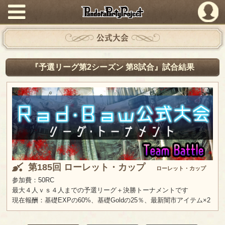
PandoraPartyProject
公式大会
『予選リーグ第2シーズン 第8試合』試合結果
第185回 ローレット・カップ
ローレット・カップ
参加費：50RC
最大４人ｖｓ４人までの予選リーグ＋決勝トーナメントです
現在報酬：基礎EXPの60%、基礎Goldの25％、最新闇市アイテム×2