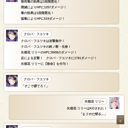
致死毒の効果は1段階悪化！
廃滅によりHPに1257ダメージ！
毒の効果は1段階悪化！
猛毒によりHPに519ダメージ！
クロバ・フユツキ
クロバ・フユツキは攻撃集中！
クロバ・フユツキの終ノ断・生殄！
矢都花 リリーのHPに8908のダメージ！
反による反撃！ クロバ・フユツキに1781ダメージ！
矢都花 リリーに【致命】を付与！
クロバ・フユツキ
「そこで寝てろ！」
矢都花 リリー
矢都花 リリーはKOされた！
「もうやだ帰る…」