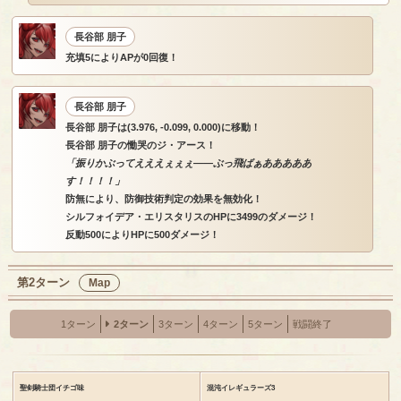
長谷部 朋子
充填5によりAPが0回復！
長谷部 朋子
長谷部 朋子は(3.976, -0.099, 0.000)に移動！
長谷部 朋子の慟哭のジ・アース！
「振りかぶってえええぇぇぇ――ぶっ飛ばぁあああああ
す！！！！」
防無により、防御技術判定の効果を無効化！
シルフォイデア・エリスタリスのHPに3499のダメージ！
反動500によりHPに500ダメージ！
第2ターン
Map
1ターン
2ターン
3ターン
4ターン
5ターン
戦闘終了
聖剣騎士団イチゴ味
混沌イレギュラーズ3