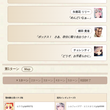
矢都花 リリー
「めんどいなぁ…」
郷田 貴道
「ボックス！ さあ、存分に殴り合おうか！」
チェレンチィ
「どうぞ、お手柔らかに」
第1ターン
Map
1ターン
2ターン
3ターン
4ターン
5ターン
戦闘終了
聖剣騎士団イチゴ味
混沌イレギュラーズ3
セララ(p3p000273)
シルフォイデア・エリスタリス(p3p00088