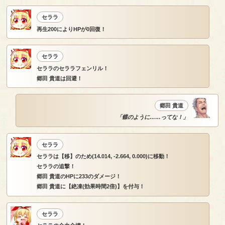
セララ
再生200によりHPが0回復！
セララ
セララのセララフェンリル！
郷田 貴道は回避！
郷田 貴道
「蝶のように……ってな！」
セララ
セララは【移】のため(14.014, -2.664, 0.000)に移動！
セララの追撃！
郷田 貴道のHPに233のダメージ！
郷田 貴道に【絶凍(効果時間2倍)】を付与！
セララ