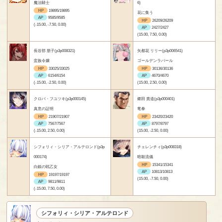
魔法騎士
6)
HP
19895/19895
花に集う
AP
9585/9585
HP
26209/26209
(-15.00, -7.50, 0.00)
AP
2427/2427
(15.00, 7.50, 0.00)
長谷部 朋子(p3p008321)
矢都花 リリー(p3p006541)
蛮族令嬢
ゴールデンラバール
HP
33025/33025
HP
30136/30136
AP
6154/6154
AP
4670/4670
(-15.00, -2.50, 0.00)
(15.00, 2.50, 0.00)
クロバ・フユツキ(p3p000145)
郷田 貴道(p3p000401)
真意の証明
竜拳
HP
21907/21907
HP
23420/23420
AP
7567/7567
AP
8797/8797
(-15.00, 2.50, 0.00)
(15.00, -2.50, 0.00)
シフォリィ・シリア・アルテロンド(p3p
チェレンチィ(p3p008318)
000174)
暗殺流儀
HP
15341/15341
白銀の戦乙女
AP
10813/10813
HP
19197/19197
(15.00, -7.50, 0.00)
AP
9811/9811
(-15.00, 7.50, 0.00)
シフォリィ・シリア・アルテロンド