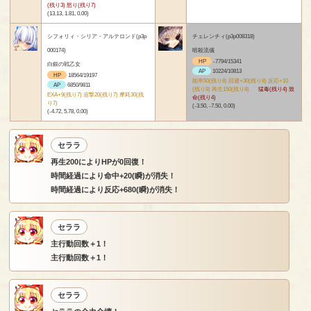
(残り3) 怒り(残り7)
(13.13, 1.81, 0.00)
シフォリィ・シリア・アルテロンド(p3p
チェレンチィ(p3p008318)
000174)
暗殺流儀
HP
-7794/15341
白銀の戦乙女
AP
10224/10813
HP
18564/19197
能率50(残り8) 回避+30(残り8) 反応+10
AP
6850/9811
(残り8) 再生150(残り8)
猛毒(残り4) 致
EXA+9(残り7) 追撃20(残り7) 摩耗30(残
命(残り4)
り7)
(-3.50, -7.50, 0.00)
(-4.72, 5.78, 0.00)
セララ
再生200によりHPが0回復！
時間経過により命中+20(瞬)が消失！
時間経過により反応+680(瞬)が消失！
セララ
主行動回数＋1！
主行動回数＋1！
セララ