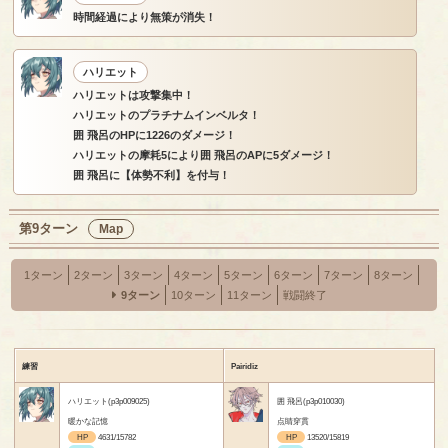
時間経過により無策が消失！
ハリエット
ハリエットは攻撃集中！
ハリエットのプラチナムインベルタ！
囲 飛呂のHPに1226のダメージ！
ハリエットの摩耗5により囲 飛呂のAPに5ダメージ！
囲 飛呂に【体勢不利】を付与！
第9ターン
Map
1ターン
2ターン
3ターン
4ターン
5ターン
6ターン
7ターン
8ターン
9ターン
10ターン
11ターン
戦闘終了
練習
Pairidiz
ハリエット(p3p009025)
囲 飛呂(p3p010030)
暖かな記憶
点睛穿貫
HP
4631/15782
HP
13520/15819