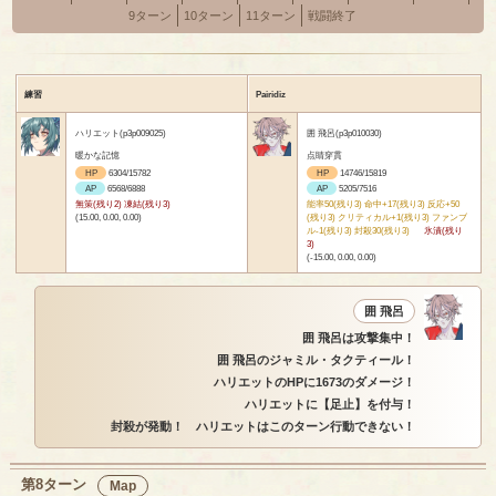
9ターン
10ターン
11ターン
戦闘終了
練習
Pairidiz
ハリエット(p3p009025)
囲 飛呂(p3p010030)
暖かな記憶
点睛穿貫
HP
6304/15782
HP
14746/15819
AP
6568/6888
AP
5205/7516
無策(残り2) 凍結(残り3)
能率50(残り3) 命中+17(残り3) 反応+50
(15.00, 0.00, 0.00)
(残り3) クリティカル+1(残り3) ファンブ
ル-1(残り3) 封殺30(残り3)
氷漬(残り
3)
(-15.00, 0.00, 0.00)
囲 飛呂
囲 飛呂は攻撃集中！
囲 飛呂のジャミル・タクティール！
ハリエットのHPに1673のダメージ！
ハリエットに【足止】を付与！
封殺が発動！ ハリエットはこのターン行動できない！
第8ターン
Map