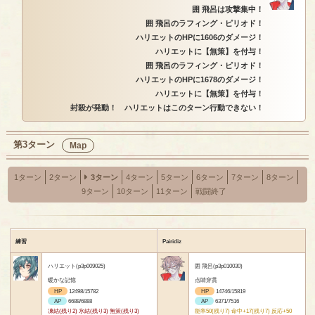
囲 飛呂は攻撃集中！
囲 飛呂のラフィング・ピリオド！
ハリエットのHPに1606のダメージ！
ハリエットに【無策】を付与！
囲 飛呂のラフィング・ピリオド！
ハリエットのHPに1678のダメージ！
ハリエットに【無策】を付与！
封殺が発動！ ハリエットはこのターン行動できない！
第3ターン
Map
1ターン
2ターン
3ターン
4ターン
5ターン
6ターン
7ターン
8ターン
9ターン
10ターン
11ターン
戦闘終了
練習
Pairidiz
ハリエット(p3p009025)
囲 飛呂(p3p010030)
暖かな記憶
点睛穿貫
HP
12498/15782
HP
14746/15819
AP
6688/6888
AP
6371/7516
凍結(残り2) 氷結(残り3) 無策(残り3)
能率50(残り7) 命中+17(残り7) 反応+50