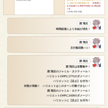
ル-1(残り8) 封殺30(残り8)
氷漬(残り
2) 氷結(残り1) 体勢不利(残り3) 凍結(残
り3)
(-15.00, 0.00, 0.00)
囲 飛呂
時間経過により氷結が消失！
囲 飛呂
主行動回数＋1！
囲 飛呂
囲 飛呂は攻撃集中！
囲 飛呂のジャミル・タクティール！
ハリエットのHPに1771のダメージ！
ハリエットに【足止】を付与！
封殺が発動！ ハリエットはこのターン行動できない！
囲 飛呂のジャミル・タクティール！
ハリエットのHPに1428のダメージ！
ハリエットに【足止】を付与！