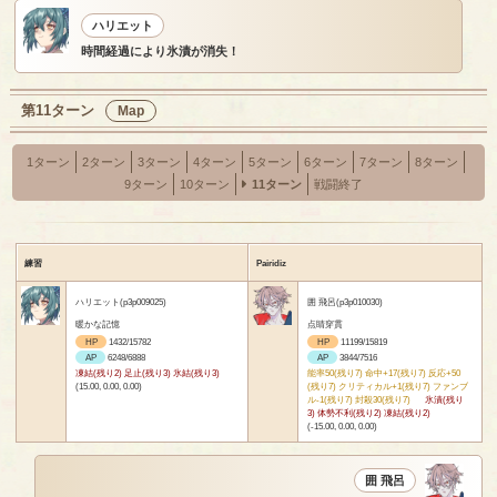
ハリエット
時間経過により氷漬が消失！
第11ターン
Map
1ターン
2ターン
3ターン
4ターン
5ターン
6ターン
7ターン
8ターン
9ターン
10ターン
11ターン
戦闘終了
練習
Pairidiz
ハリエット(p3p009025)
囲 飛呂(p3p010030)
暖かな記憶
点睛穿貫
HP
1432/15782
HP
11199/15819
AP
6248/6888
AP
3844/7516
凍結(残り2) 足止(残り3) 氷結(残り3)
能率50(残り7) 命中+17(残り7) 反応+50
(15.00, 0.00, 0.00)
(残り7) クリティカル+1(残り7) ファンブ
ル-1(残り7) 封殺30(残り7)
氷漬(残り
3) 体勢不利(残り2) 凍結(残り2)
(-15.00, 0.00, 0.00)
囲 飛呂