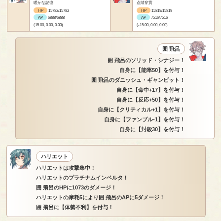
暖かな記憶
点睛穿貫
HP
15782/15782
HP
15819/15819
AP
6888/6888
AP
7516/7516
(15.00, 0.00, 0.00)
(-15.00, 0.00, 0.00)
囲 飛呂
囲 飛呂のソリッド・シナジー！
自身に【能率50】を付与！
囲 飛呂のダニッシュ・ギャンビット！
自身に【命中+17】を付与！
自身に【反応+50】を付与！
自身に【クリティカル+1】を付与！
自身に【ファンブル-1】を付与！
自身に【封殺30】を付与！
ハリエット
ハリエットは攻撃集中！
ハリエットのプラチナムインベルタ！
囲 飛呂のHPに1073のダメージ！
ハリエットの摩耗5により囲 飛呂のAPに5ダメージ！
囲 飛呂に【体勢不利】を付与！