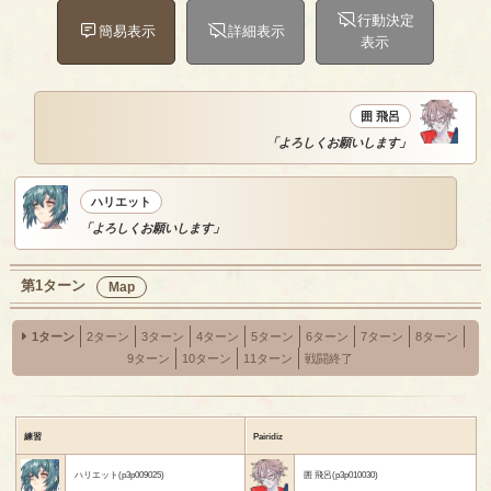
行動決定
簡易表示
詳細表示
表示
囲 飛呂
「よろしくお願いします」
ハリエット
「よろしくお願いします」
第1ターン
Map
1ターン
2ターン
3ターン
4ターン
5ターン
6ターン
7ターン
8ターン
9ターン
10ターン
11ターン
戦闘終了
練習
Pairidiz
ハリエット(p3p009025)
囲 飛呂(p3p010030)