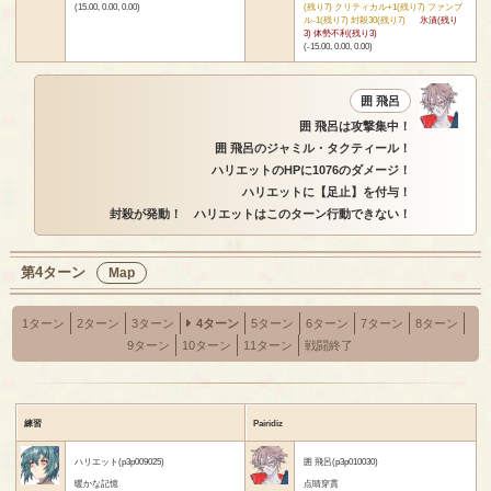
(15.00, 0.00, 0.00)
(残り7) クリティカル+1(残り7) ファンブ
ル-1(残り7) 封殺30(残り7)
氷漬(残り
3) 体勢不利(残り3)
(-15.00, 0.00, 0.00)
囲 飛呂
囲 飛呂は攻撃集中！
囲 飛呂のジャミル・タクティール！
ハリエットのHPに1076のダメージ！
ハリエットに【足止】を付与！
封殺が発動！ ハリエットはこのターン行動できない！
第4ターン
Map
1ターン
2ターン
3ターン
4ターン
5ターン
6ターン
7ターン
8ターン
9ターン
10ターン
11ターン
戦闘終了
練習
Pairidiz
ハリエット(p3p009025)
囲 飛呂(p3p010030)
暖かな記憶
点睛穿貫