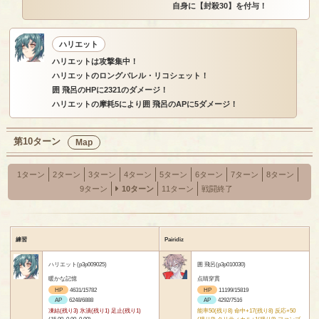
自身に【封殺30】を付与！
ハリエット
ハリエットは攻撃集中！
ハリエットのロングバレル・リコシェット！
囲 飛呂のHPに2321のダメージ！
ハリエットの摩耗5により囲 飛呂のAPに5ダメージ！
第10ターン
Map
1ターン
2ターン
3ターン
4ターン
5ターン
6ターン
7ターン
8ターン
9ターン
10ターン
11ターン
戦闘終了
練習
Pairidiz
ハリエット(p3p009025)
囲 飛呂(p3p010030)
暖かな記憶
点睛穿貫
HP
4631/15782
HP
11199/15819
AP
6248/6888
AP
4292/7516
凍結(残り3) 氷漬(残り1) 足止(残り1)
能率50(残り8) 命中+17(残り8) 反応+50
(15.00, 0.00, 0.00)
(残り8) クリティカル+1(残り8) ファンブ