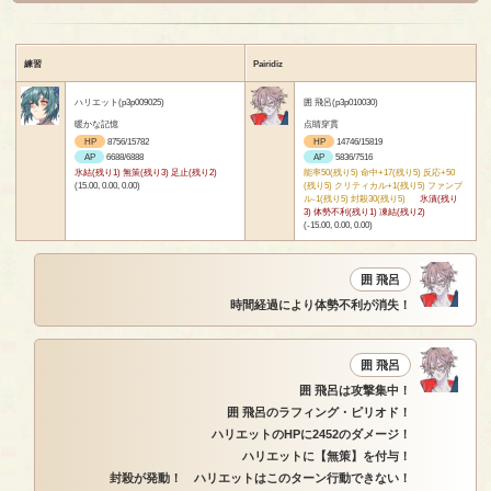
練習
Pairidiz
ハリエット(p3p009025)
囲 飛呂(p3p010030)
暖かな記憶
点睛穿貫
HP
8756/15782
HP
14746/15819
AP
6688/6888
AP
5836/7516
氷結(残り1) 無策(残り3) 足止(残り2)
能率50(残り5) 命中+17(残り5) 反応+50
(15.00, 0.00, 0.00)
(残り5) クリティカル+1(残り5) ファンブ
ル-1(残り5) 封殺30(残り5)
氷漬(残り
3) 体勢不利(残り1) 凍結(残り2)
(-15.00, 0.00, 0.00)
囲 飛呂
時間経過により体勢不利が消失！
囲 飛呂
囲 飛呂は攻撃集中！
囲 飛呂のラフィング・ピリオド！
ハリエットのHPに2452のダメージ！
ハリエットに【無策】を付与！
封殺が発動！ ハリエットはこのターン行動できない！