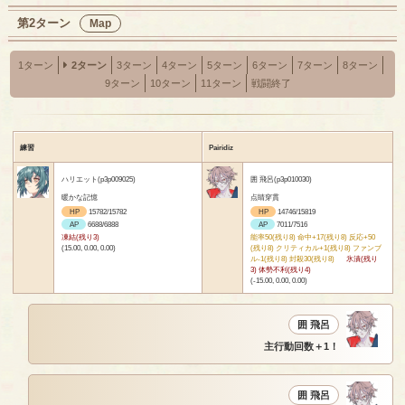
第2ターン
Map
1ターン
2ターン
3ターン
4ターン
5ターン
6ターン
7ターン
8ターン
9ターン
10ターン
11ターン
戦闘終了
練習
Pairidiz
ハリエット(p3p009025)
囲 飛呂(p3p010030)
暖かな記憶
点睛穿貫
HP
15782/15782
HP
14746/15819
AP
6688/6888
AP
7011/7516
凍結(残り3)
能率50(残り8) 命中+17(残り8) 反応+50
(15.00, 0.00, 0.00)
(残り8) クリティカル+1(残り8) ファンブ
ル-1(残り8) 封殺30(残り8)
氷漬(残り
3) 体勢不利(残り4)
(-15.00, 0.00, 0.00)
囲 飛呂
主行動回数＋1！
囲 飛呂