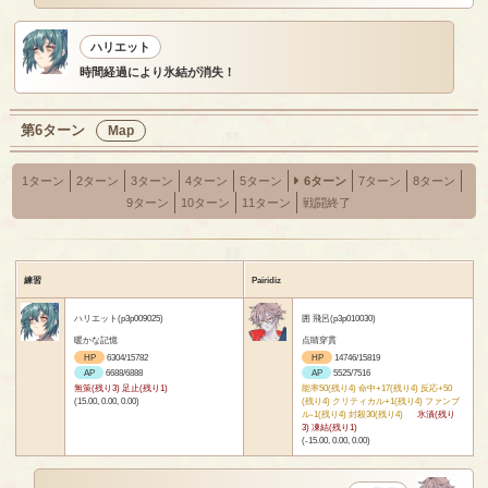
ハリエット
時間経過により氷結が消失！
第6ターン
Map
1ターン
2ターン
3ターン
4ターン
5ターン
6ターン
7ターン
8ターン
9ターン
10ターン
11ターン
戦闘終了
練習
Pairidiz
ハリエット(p3p009025)
囲 飛呂(p3p010030)
暖かな記憶
点睛穿貫
HP
6304/15782
HP
14746/15819
AP
6688/6888
AP
5525/7516
無策(残り3) 足止(残り1)
能率50(残り4) 命中+17(残り4) 反応+50
(15.00, 0.00, 0.00)
(残り4) クリティカル+1(残り4) ファンブ
ル-1(残り4) 封殺30(残り4)
氷漬(残り
3) 凍結(残り1)
(-15.00, 0.00, 0.00)