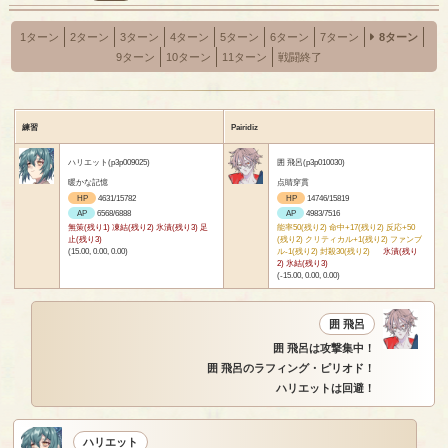
1ターン
2ターン
3ターン
4ターン
5ターン
6ターン
7ターン
8ターン
9ターン
10ターン
11ターン
戦闘終了
練習
Pairidiz
ハリエット(p3p009025)
囲 飛呂(p3p010030)
暖かな記憶
点睛穿貫
HP
4631/15782
HP
14746/15819
AP
6568/6888
AP
4983/7516
無策(残り1) 凍結(残り2) 氷漬(残り3) 足
能率50(残り2) 命中+17(残り2) 反応+50
止(残り3)
(残り2) クリティカル+1(残り2) ファンブ
(15.00, 0.00, 0.00)
ル-1(残り2) 封殺30(残り2)
氷漬(残り
2) 氷結(残り3)
(-15.00, 0.00, 0.00)
囲 飛呂
囲 飛呂は攻撃集中！
囲 飛呂のラフィング・ピリオド！
ハリエットは回避！
ハリエット