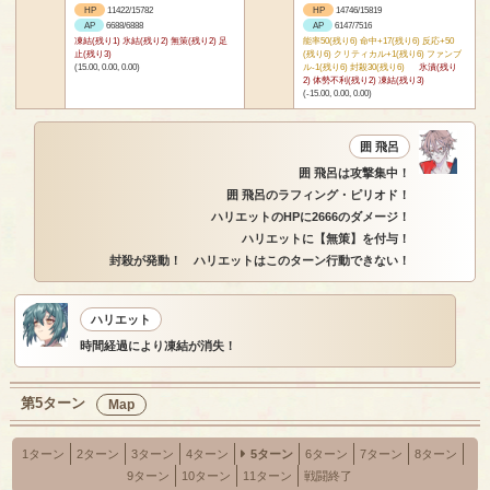
HP
11422/15782
HP
14746/15819
AP
6688/6888
AP
6147/7516
凍結(残り1) 氷結(残り2) 無策(残り2) 足
能率50(残り6) 命中+17(残り6) 反応+50
止(残り3)
(残り6) クリティカル+1(残り6) ファンブ
(15.00, 0.00, 0.00)
ル-1(残り6) 封殺30(残り6)
氷漬(残り
2) 体勢不利(残り2) 凍結(残り3)
(-15.00, 0.00, 0.00)
囲 飛呂
囲 飛呂は攻撃集中！
囲 飛呂のラフィング・ピリオド！
ハリエットのHPに2666のダメージ！
ハリエットに【無策】を付与！
封殺が発動！ ハリエットはこのターン行動できない！
ハリエット
時間経過により凍結が消失！
第5ターン
Map
1ターン
2ターン
3ターン
4ターン
5ターン
6ターン
7ターン
8ターン
9ターン
10ターン
11ターン
戦闘終了