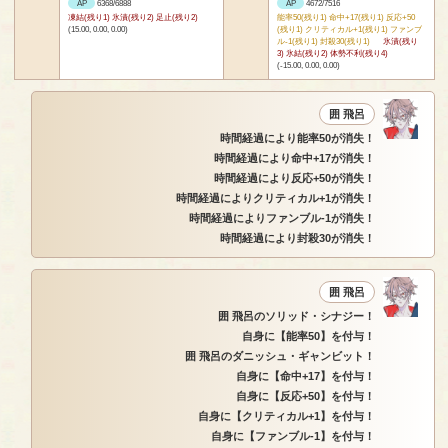
AP
6368/6888
AP
4672/7516
凍結(残り1) 氷漬(残り2) 足止(残り2)
能率50(残り1) 命中+17(残り1) 反応+50
(15.00, 0.00, 0.00)
(残り1) クリティカル+1(残り1) ファンブ
ル-1(残り1) 封殺30(残り1)
氷漬(残り
3) 氷結(残り2) 体勢不利(残り4)
(-15.00, 0.00, 0.00)
囲 飛呂
時間経過により能率50が消失！
時間経過により命中+17が消失！
時間経過により反応+50が消失！
時間経過によりクリティカル+1が消失！
時間経過によりファンブル-1が消失！
時間経過により封殺30が消失！
囲 飛呂
囲 飛呂のソリッド・シナジー！
自身に【能率50】を付与！
囲 飛呂のダニッシュ・ギャンビット！
自身に【命中+17】を付与！
自身に【反応+50】を付与！
自身に【クリティカル+1】を付与！
自身に【ファンブル-1】を付与！