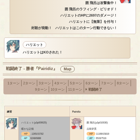
囲 飛呂は攻撃集中！
囲 飛呂のラフィング・ピリオド！
ハリエットのHPに2697のダメージ！
ハリエットに【無策】を付与！
封殺が発動！ ハリエットはこのターン行動できない！
ハリエット
ハリエットはKOされた！
戦闘終了 - 勝者『Pairidiz』
Map
1ターン
2ターン
3ターン
4ターン
5ターン
6ターン
7ターン
8ターン
9ターン
10ターン
11ターン
戦闘終了
練習
Pairidiz
ハリエット(p3p009025)
囲 飛呂(p3p010030)
暖かな記憶
点睛穿貫
HP
-1265/15782
HP
11199/15819
AP
6248/6888
AP
3533/7516