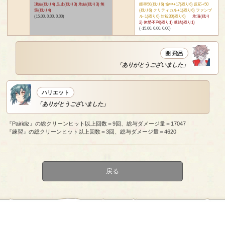
凍結(残り4) 足止(残り3) 氷結(残り3) 無
能率50(残り6) 命中+17(残り6) 反応+50
策(残り4)
(残り6) クリティカル+1(残り6) ファンブ
(15.00, 0.00, 0.00)
ル-1(残り6) 封殺30(残り6)
氷漬(残り
2) 体勢不利(残り1) 凍結(残り1)
(-15.00, 0.00, 0.00)
囲 飛呂
「ありがとうございました」
ハリエット
「ありがとうございました」
『Pairidiz』の総クリーンヒット以上回数＝9回、総与ダメージ量＝17047
『練習』の総クリーンヒット以上回数＝3回、総与ダメージ量＝4620
戻る