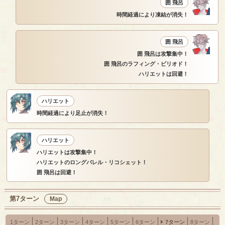
囲 飛呂
時間経過により凍結が消失！
囲 飛呂
囲 飛呂は攻撃集中！
囲 飛呂のラフィング・ピリオド！
ハリエットは回避！
ハリエット
時間経過により足止が消失！
ハリエット
ハリエットは攻撃集中！
ハリエットのロングバレル・リコシェット！
囲 飛呂は回避！
第7ターン
Map
1ターン
2ターン
3ターン
4ターン
5ターン
6ターン
7ターン
8ターン