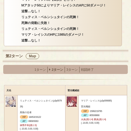
Mアタック50によりマリア・レイシスのAPに50ダメージ！
追撃…なし！
リュティス・ベルンシュタインの死舞！
死舞の発動に失敗！
リュティス・ベルンシュタインの死舞！
マリア・レイシスのHPに1985のダメージ！
追撃…なし！
第2ターン
Map
1ターン
2ターン
3ターン
戦闘終了
月光
雷光殲滅姫
リュティス・ベルンシュタイン(p3p0079
マリア・レイシス(p3p006685)
26)
雷光殲姫
HP
15992/19795
黒狼の従者
AP
8050/8866
HP
18453/19122
火炎(残り4) 業炎(残り4)
AP
6906/9363
(-14.00, 0.00, 0.00)
体勢不利(残り3)
(-15.00, 0.00, 0.00)