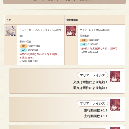
月光
雷光殲滅姫
リュティス・ベルンシュタイン(p3p0079
マリア・レイシス(p3p006685)
26)
雷光殲姫
HP
3598/19795
黒狼の従者
AP
7197/8866
HP
16933/19122
火炎(残り4) 業炎(残り8) 乱れ(残り3)
AP
4029/9363
(-14.00, 0.00, 0.00)
体勢不利(残り2) 乱れ(残り3) 火炎(残り
3) 業炎(残り3)
(-15.00, 0.00, 0.00)
マリア・レイシス
火炎は耐性により無効！
業炎は耐性により無効！
マリア・レイシス
主行動回数＋1！
主行動回数＋1！