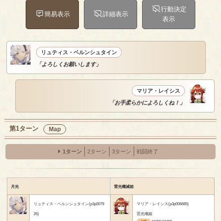
行動決定
簡易表示
詳細表示
表示
リュティス・ベルンシュタイン
「よろしくお願いします」
マリア・レイシス
「お手柔らかによろしくね！」
第1ターン
Map
1ターン
2ターン
3ターン
戦闘終了
月光
雷光殲滅姫
リュティス・ベルンシュタイン(p3p0079
マリア・レイシス(p3p006685)
26)
雷光殲姫