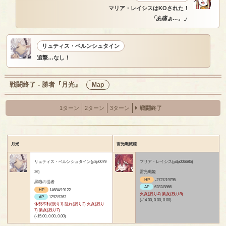
マリア・レイシスはKOされた！
「あ痛ぁ…。」
リュティス・ベルンシュタイン
追撃…なし！
戦闘終了 - 勝者『月光』
Map
1ターン
2ターン
3ターン
戦闘終了
月光
雷光殲滅姫
リュティス・ベルンシュタイン(p3p0079
マリア・レイシス(p3p006685)
26)
雷光殲姫
HP
-2727/19795
黒狼の従者
AP
6282/8866
HP
14684/19122
火炎(残り4) 業炎(残り8)
AP
1292/9363
(-14.00, 0.00, 0.00)
体勢不利(残り1) 乱れ(残り2) 火炎(残り
7) 業炎(残り7)
(-15.00, 0.00, 0.00)