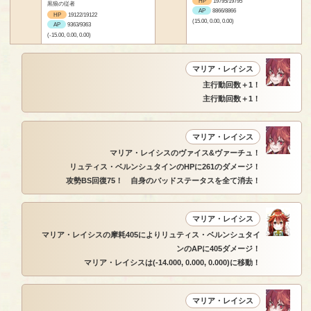
HP
19795/19795
黒狼の従者
AP
8866/8866
HP
19122/19122
(15.00, 0.00, 0.00)
AP
9363/9363
(-15.00, 0.00, 0.00)
マリア・レイシス
主行動回数＋1！
主行動回数＋1！
マリア・レイシス
マリア・レイシスのヴァイス&ヴァーチュ！
リュティス・ベルンシュタインのHPに261のダメージ！
攻勢BS回復75！ 自身のバッドステータスを全て消去！
マリア・レイシス
マリア・レイシスの摩耗405によりリュティス・ベルンシュタイ
ンのAPに405ダメージ！
マリア・レイシスは(-14.000, 0.000, 0.000)に移動！
マリア・レイシス