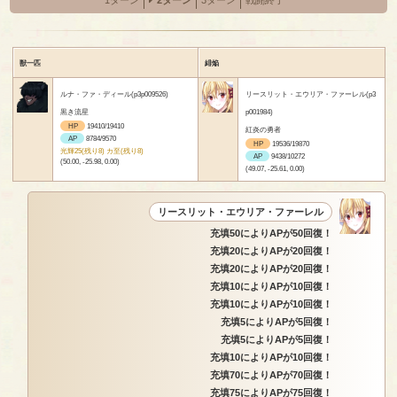
獣一匹
緋焔
ルナ・ファ・ディール(p3p009526)
リースリット・エウリア・ファーレル(p3
黒き流星
p001984)
HP
19410/19410
紅炎の勇者
AP
8784/9570
HP
19536/19870
光輝25(残り8) カ至(残り8)
AP
9438/10272
(50.00, -25.98, 0.00)
(49.07, -25.61, 0.00)
リースリット・エウリア・ファーレル
充填50によりAPが50回復！
充填20によりAPが20回復！
充填20によりAPが20回復！
充填10によりAPが10回復！
充填10によりAPが10回復！
充填5によりAPが5回復！
充填5によりAPが5回復！
充填10によりAPが10回復！
充填70によりAPが70回復！
充填75によりAPが75回復！