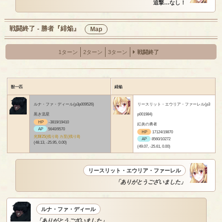
追撃…なし！
戦闘終了 - 勝者『緋焔』
Map
1ターン
2ターン
3ターン
戦闘終了
獣一匹
緋焔
ルナ・ファ・ディール(p3p009526)
リースリット・エウリア・ファーレル(p3
黒き流星
p001984)
HP
-3819/19410
紅炎の勇者
AP
5640/9570
HP
17124/19870
光輝25(残り8) カ至(残り8)
AP
8560/10272
(48.13, -25.95, 0.00)
(49.07, -25.61, 0.00)
リースリット・エウリア・ファーレル
「ありがとうございました」
ルナ・ファ・ディール
「ありがとうございました」