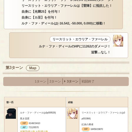
リースリット・エウリア・ファーレルは【雷陣】に抵抗した！
自身に【光輝25】を付与！
自身に【カ至】を付与！
ルナ・ファ・ディールは(-16.542, -50.000, 0.000)に移動！
リースリット・エウリア・ファーレル
ルナ・ファ・ディールのHPに11262のダメージ！
追撃…なし！
第3ターン
Map
1ターン
2ターン
3ターン
戦闘終了
獣一匹
緋焔
ルナ・ファ・ディール(p3p009526)
リースリット・エウリア・ファーレル(p3
黒き流星
p001984)
HP
8148/19410
紅炎の勇者
AP
7212/9570
HP
18456/19870
光輝25(残り8) カ至(残り8)