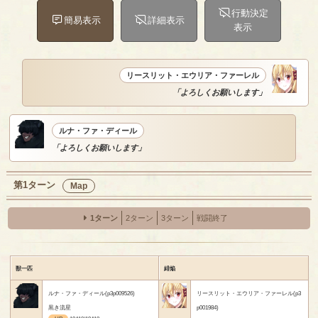
行動決定
簡易表示
詳細表示
表示
リースリット・エウリア・ファーレル
「よろしくお願いします」
ルナ・ファ・ディール
「よろしくお願いします」
第1ターン
Map
1ターン
2ターン
3ターン
戦闘終了
獣一匹
緋焔
ルナ・ファ・ディール(p3p009526)
リースリット・エウリア・ファーレル(p3
黒き流星
p001984)